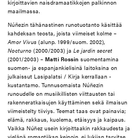
kirjoittavien naisdramaatikkojen palkinnon
maailmassa.
Núñezin tähänastinen runotuotanto käsittää
kahdeksan teosta, joista viimeiset kolme –
Amor Vivus
(alunp. 1999/suom. 2002),
Nocturno
(2000/2003) ja
Le jardin secret
(2001/2003) –
Matti Rossin
suomentamina
suomen- ja espanjankielisinä laitoksina on
julkaissut Lasipalatsi / Kirja kerrallaan -
kustantamo. Tunnusomaista Núñezin
runoudelle on musiikillisten viittausten tai
rakenneratkaisujen käyttäminen sekä ilmaisun
viimeistelty tiiviys. Teemat taas ovat painavia;
elämä, rakkaus, kuolema, etäisyys ja kaipaus.
Vaikka Núñez usein kirjoittaakin rakkaudesta ja
vieläpä romantiikan keinoin, ei lukijan tarvitse