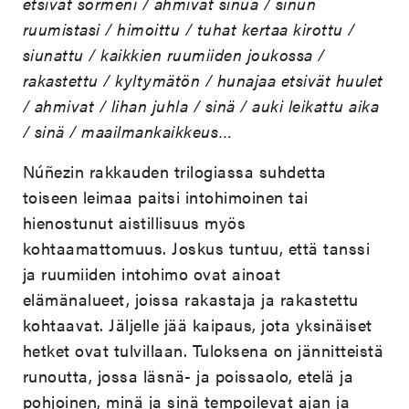
etsivät sormeni / ahmivat sinua / sinun
ruumistasi / himoittu / tuhat kertaa kirottu /
siunattu / kaikkien ruumiiden joukossa /
rakastettu / kyltymätön / hunajaa etsivät huulet
/ ahmivat / lihan juhla / sinä / auki leikattu aika
/ sinä / maailmankaikkeus…
Núñezin rakkauden trilogiassa suhdetta
toiseen leimaa paitsi intohimoinen tai
hienostunut aistillisuus myös
kohtaamattomuus. Joskus tuntuu, että tanssi
ja ruumiiden intohimo ovat ainoat
elämänalueet, joissa rakastaja ja rakastettu
kohtaavat. Jäljelle jää kaipaus, jota yksinäiset
hetket ovat tulvillaan. Tuloksena on jännitteistä
runoutta, jossa läsnä- ja poissaolo, etelä ja
pohjoinen, minä ja sinä tempoilevat ajan ja