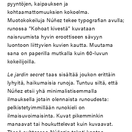
pyyntöjen, kaipauksen ja
kohtaamattomuuksien kokoelma.
Muotokokeiluja Núñez tekee typografian avulla;
runossa ”Kohoat kivestä” kuvataan
naisruumista hyvin eroottiseen sävyyn
luontoon liittyvien kuvien kautta. Muutama
sana on paperilla mutkalla kuin 60-luvun
kokeilijoilla.
Le jardin secret
taas sisältää joukon erittäin
lyhyitä, haikumaisia runoja. Tuntuu siltä, että
Núñez etsii yhä minimalistisemmalla
ilmauksella jotain olennaista runoudesta:
pelkistetyimmillään runokieli on
ilmaisuvoimaisinta. Kuvat pikemminkin
manaavat tai houkuttelevat kuin kuvaavat.
Tässä suhteessa Núñezin teksti kantaa