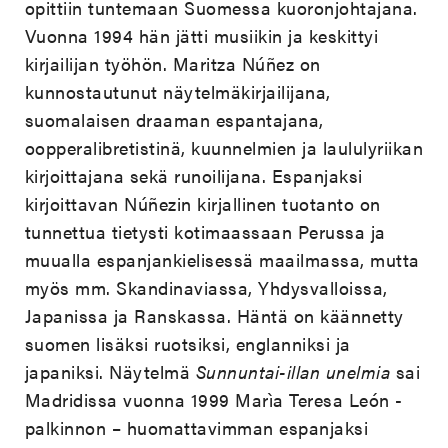
opittiin tuntemaan Suomessa kuoronjohtajana.
Vuonna 1994 hän jätti musiikin ja keskittyi
kirjailijan työhön. Maritza Núñez on
kunnostautunut näytelmäkirjailijana,
suomalaisen draaman espantajana,
oopperalibretistinä, kuunnelmien ja laululyriikan
kirjoittajana sekä runoilijana. Espanjaksi
kirjoittavan Núñezin kirjallinen tuotanto on
tunnettua tietysti kotimaassaan Perussa ja
muualla espanjankielisessä maailmassa, mutta
myös mm. Skandinaviassa, Yhdysvalloissa,
Japanissa ja Ranskassa. Häntä on käännetty
suomen lisäksi ruotsiksi, englanniksi ja
japaniksi. Näytelmä
Sunnuntai-illan unelmia
sai
Madridissa vuonna 1999 Marìa Teresa León -
palkinnon – huomattavimman espanjaksi