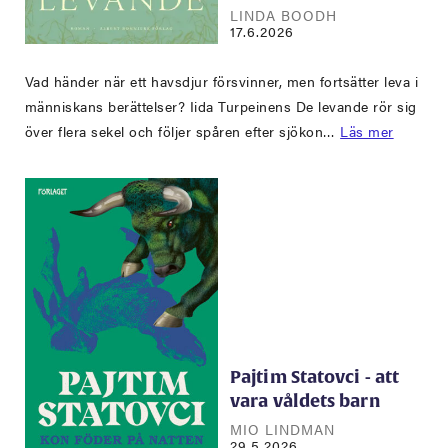
LINDA BOODH
17.6.2026
Vad händer när ett havsdjur försvinner, men fortsätter leva i
människans berättelser? Iida Turpeinens De levande rör sig
över flera sekel och följer spåren efter sjökon…
Läs mer
Pajtim Statovci - att
vara våldets barn
MIO LINDMAN
29.5.2026