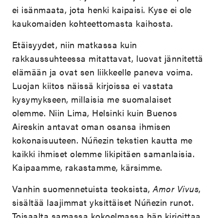
ei isänmaata, jota henki kaipaisi. Kyse ei ole
kaukomaiden kohteettomasta kaihosta.
Etäisyydet, niin matkassa kuin
rakkaussuhteessa mitattavat, luovat jännitettä
elämään ja ovat sen liikkeelle paneva voima.
Luojan kiitos näissä kirjoissa ei vastata
kysymykseen, millaisia me suomalaiset
olemme. Niin Lima, Helsinki kuin Buenos
Aireskin antavat oman osansa ihmisen
kokonaisuuteen. Núñezin tekstien kautta me
kaikki ihmiset olemme likipitäen samanlaisia.
Kaipaamme, rakastamme, kärsimme.
Vanhin suomennetuista teoksista,
Amor Vivus
,
sisältää laajimmat yksittäiset Núñezin runot.
Toisaalta samassa kokoelmassa hän kirjoittaa