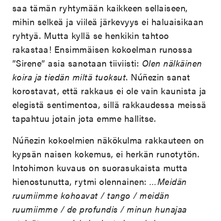
saa tämän ryhtymään kaikkeen sellaiseen,
mihin selkeä ja viileä järkevyys ei haluaisikaan
ryhtyä. Mutta kyllä se henkikin tahtoo
rakastaa! Ensimmäisen kokoelman runossa
”Sirene” asia sanotaan tiiviisti:
Olen nälkäinen
koira ja tiedän miltä tuoksut
. Núñezin sanat
korostavat, että rakkaus ei ole vain kaunista ja
elegistä sentimentoa, sillä rakkaudessa meissä
tapahtuu jotain jota emme hallitse.
Núñezin kokoelmien näkökulma rakkauteen on
kypsän naisen kokemus, ei herkän runotytön.
Intohimon kuvaus on suorasukaista mutta
hienostunutta, rytmi olennainen:
…Meidän
ruumiimme kohoavat / tango / meidän
ruumiimme / de profundis / minun hunajaa