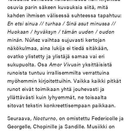
osuvia parin säkeen kuvauksia siitä, mitä
kahden ihmisen välisessä suhteessa tapahtuu:
En etsi sinua // turhaa / Sinä asut minussa //
Huokaan / hyväksyn / tämän uuden / oudon
minän
. Núñez vaihtaa sujuvasti kertojan
näkökulmaa, aina lukija ei tiedä sitäkään,
ovatko ylistetty ja ylistäjä samaa vai eri
sukupuolta. Osa
Amor Vivusin
yksittäisistä
runoista tuntuu irrallisemmilta verrattuina
myöhemmin kirjoitettuihin. Vaikka kaikki pitkät
runot eivät toimikaan yhtä jouhevasti ja
yllättävästi kuin lyhyemmät, ne toisaalta
sitovat tekstin konkreettisempaan paikkaan.
Seuraava,
Nocturno
, on omistettu Federicolle ja
Georgelle, Chopinille ja Sandille. Musiikki on