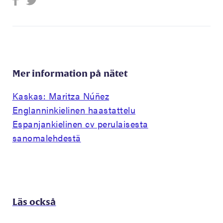
Mer information på nätet
Kaskas: Maritza Núñez
Englanninkielinen haastattelu
Espanjankielinen cv perulaisesta
sanomalehdestä
Läs också