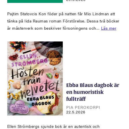
Pajtim Statovcis Kon föder på natten får Mio Lindman att
tänka på Iida Raumas roman Förstörelse. Dessa två böcker
är mästerverk som beskriver försoningens och…
Läs mer
Ebba Blaus dagbok är
en humoristisk
fullträff
PIA PEROKORPI
22.5.2026
Ellen Strömbergs sjunde bok är en autentisk och