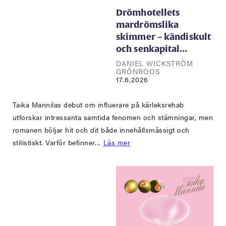
Drömhotellets
mardrömslika
skimmer – kändiskult
och senkapital…
DANIEL WICKSTRÖM
GRÖNROOS
17.6.2026
Taika Mannilas debut om influerare på kärleksrehab
utforskar intressanta samtida fenomen och stämningar, men
romanen böljar hit och dit både innehållsmässigt och
stilistiskt. Varför befinner…
Läs mer