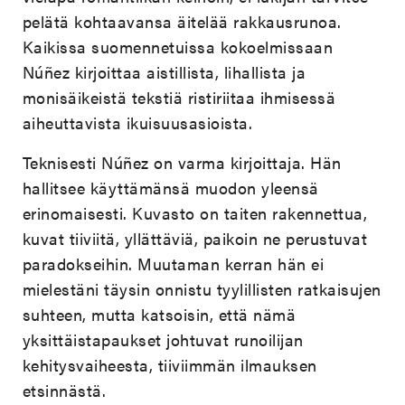
pelätä kohtaavansa äitelää rakkausrunoa.
Kaikissa suomennetuissa kokoelmissaan
Núñez kirjoittaa aistillista, lihallista ja
monisäikeistä tekstiä ristiriitaa ihmisessä
aiheuttavista ikuisuusasioista.
Teknisesti Núñez on varma kirjoittaja. Hän
hallitsee käyttämänsä muodon yleensä
erinomaisesti. Kuvasto on taiten rakennettua,
kuvat tiiviitä, yllättäviä, paikoin ne perustuvat
paradokseihin. Muutaman kerran hän ei
mielestäni täysin onnistu tyylillisten ratkaisujen
suhteen, mutta katsoisin, että nämä
yksittäistapaukset johtuvat runoilijan
kehitysvaiheesta, tiiviimmän ilmauksen
etsinnästä.