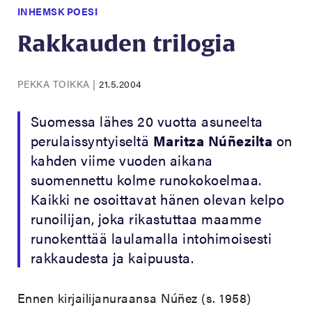
INHEMSK POESI
Rakkauden trilogia
PEKKA TOIKKA
|
21.5.2004
Suomessa lähes 20 vuotta asuneelta
perulaissyntyiseltä
Maritza Núñezilta
on
kahden viime vuoden aikana
suomennettu kolme runokokoelmaa.
Kaikki ne osoittavat hänen olevan kelpo
runoilijan, joka rikastuttaa maamme
runokenttää laulamalla intohimoisesti
rakkaudesta ja kaipuusta.
Ennen kirjailijanuraansa Núñez (s. 1958)