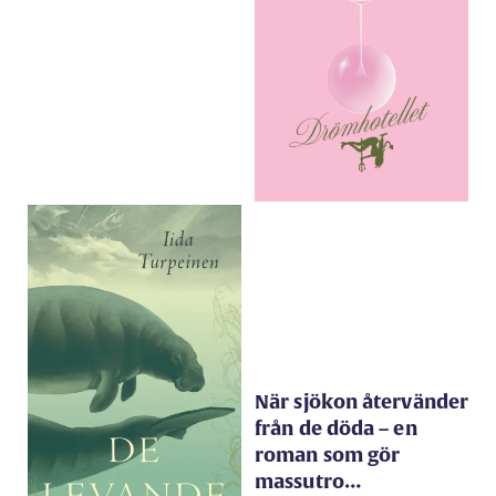
När sjökon återvänder
från de döda – en
roman som gör
massutro…