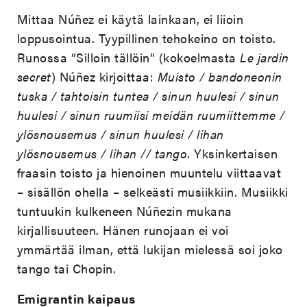
Mittaa Núñez ei käytä lainkaan, ei liioin
loppusointua. Tyypillinen tehokeino on toisto.
Runossa ”Silloin tällöin” (kokoelmasta
Le jardin
secret
) Núñez kirjoittaa:
Muisto / bandoneonin
tuska / tahtoisin tuntea / sinun huulesi / sinun
huulesi / sinun ruumiisi meidän ruumiittemme /
ylösnousemus / sinun huulesi / lihan
ylösnousemus / lihan // tango
. Yksinkertaisen
fraasin toisto ja hienoinen muuntelu viittaavat
– sisällön ohella – selkeästi musiikkiin. Musiikki
tuntuukin kulkeneen Núñezin mukana
kirjallisuuteen. Hänen runojaan ei voi
ymmärtää ilman, että lukijan mielessä soi joko
tango tai Chopin.
Emigrantin kaipaus