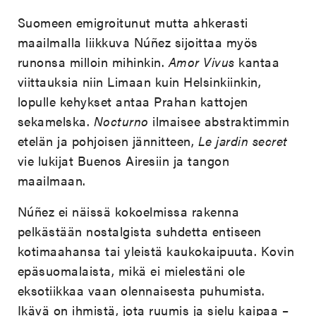
Suomeen emigroitunut mutta ahkerasti
maailmalla liikkuva Núñez sijoittaa myös
runonsa milloin mihinkin.
Amor Vivus
kantaa
viittauksia niin Limaan kuin Helsinkiinkin,
lopulle kehykset antaa Prahan kattojen
sekamelska.
Nocturno
ilmaisee abstraktimmin
etelän ja pohjoisen jännitteen,
Le jardin secret
vie lukijat Buenos Airesiin ja tangon
maailmaan.
Núñez ei näissä kokoelmissa rakenna
pelkästään nostalgista suhdetta entiseen
kotimaahansa tai yleistä kaukokaipuuta. Kovin
epäsuomalaista, mikä ei mielestäni ole
eksotiikkaa vaan olennaisesta puhumista.
Ikävä on ihmistä, jota ruumis ja sielu kaipaa –