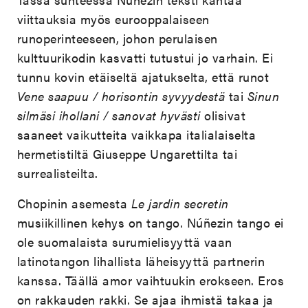
viittauksia myös eurooppalaiseen
runoperinteeseen, johon perulaisen
kulttuurikodin kasvatti tutustui jo varhain. Ei
tunnu kovin etäiseltä ajatukselta, että runot
Vene saapuu / horisontin syvyydestä
tai
Sinun
silmäsi ihollani / sanovat hyvästi
olisivat
saaneet vaikutteita vaikkapa italialaiselta
hermetistiltä Giuseppe Ungarettilta tai
surrealisteilta.
Chopinin asemesta
Le jardin secretin
musiikillinen kehys on tango. Núñezin tango ei
ole suomalaista surumielisyyttä vaan
latinotangon lihallista läheisyyttä partnerin
kanssa. Täällä amor vaihtuukin erokseen. Eros
on rakkauden rakki. Se ajaa ihmistä takaa ja