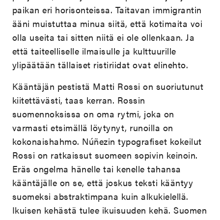
paikan eri horisonteissa. Taitavan immigrantin
ääni muistuttaa minua siitä, että kotimaita voi
olla useita tai sitten niitä ei ole ollenkaan. Ja
että taiteelliselle ilmaisulle ja kulttuurille
ylipäätään tällaiset ristiriidat ovat elinehto.
Kääntäjän pestistä Matti Rossi on suoriutunut
kiitettävästi, taas kerran. Rossin
suomennoksissa on oma rytmi, joka on
varmasti etsimällä löytynyt, runoilla on
kokonaishahmo. Núñezin typografiset kokeilut
Rossi on ratkaissut suomeen sopivin keinoin.
Eräs ongelma hänelle tai kenelle tahansa
kääntäjälle on se, että joskus teksti kääntyy
suomeksi abstraktimpana kuin alkukielellä.
Ikuisen kehästä tulee ikuisuuden kehä. Suomen