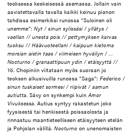
teoksessa keskeisessä asemassa. Jollain vain
aavistettavalla tavalla kaikki keinuu pianon
tahdissa esimerkiksi runossa ”Suloinen oli
unemme”:
Nyt / sinun sylissäsi / yllätys /
vaellan // unesta pois // pettymyksen karvas
tuoksu // Häävuoteellani / kaipuun kietoma
morsian aistin taas / viimeisen hyväilyn / …
Nocturno / granaattipuun ydin / etäisyyttä //
Yö
. Chopiniin viitataan myös suoraan jo
teoksen alkusivuilla runossa ”Saga”:
Federico /
sinun tuskaiset sormesi / riipivät / aamun
autiutta
. Sävy on synkempi kuin
Amor
Vivuksessa
. Autius syntyy rakastetun joko
fyysisestä tai henkisestä poissaolosta ja
rinnastuu maantieteelliseen etäisyyteen etelän
ja Pohjolan välillä.
Nocturno
on unenomaisten