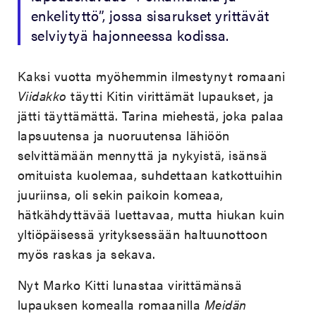
enkelityttö”, jossa sisarukset yrittävät
selviytyä hajonneessa kodissa.
Kaksi vuotta myöhemmin ilmestynyt romaani
Viidakko
täytti Kitin virittämät lupaukset, ja
jätti täyttämättä. Tarina miehestä, joka palaa
lapsuutensa ja nuoruutensa lähiöön
selvittämään mennyttä ja nykyistä, isänsä
omituista kuolemaa, suhdettaan katkottuihin
juuriinsa, oli sekin paikoin komeaa,
hätkähdyttävää luettavaa, mutta hiukan kuin
yltiöpäisessä yrityksessään haltuunottoon
myös raskas ja sekava.
Nyt Marko Kitti lunastaa virittämänsä
lupauksen komealla romaanilla
Meidän