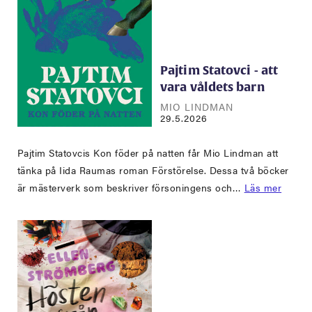
Pajtim Statovci - att
vara våldets barn
MIO LINDMAN
29.5.2026
Pajtim Statovcis Kon föder på natten får Mio Lindman att
tänka på Iida Raumas roman Förstörelse. Dessa två böcker
är mästerverk som beskriver försoningens och…
Läs mer