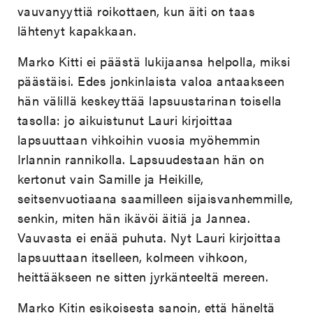
vauvanyyttiä roikottaen, kun äiti on taas
lähtenyt kapakkaan.
Marko Kitti ei päästä lukijaansa helpolla, miksi
päästäisi. Edes jonkinlaista valoa antaakseen
hän välillä keskeyttää lapsuustarinan toisella
tasolla: jo aikuistunut Lauri kirjoittaa
lapsuuttaan vihkoihin vuosia myöhemmin
Irlannin rannikolla. Lapsuudestaan hän on
kertonut vain Samille ja Heikille,
seitsenvuotiaana saamilleen sijaisvanhemmille,
senkin, miten hän ikävöi äitiä ja Jannea.
Vauvasta ei enää puhuta. Nyt Lauri kirjoittaa
lapsuuttaan itselleen, kolmeen vihkoon,
heittääkseen ne sitten jyrkänteeltä mereen.
Marko Kitin esikoisesta sanoin, että häneltä