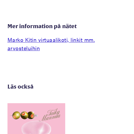
Mer information på nätet
Marko Kitin virtuaalikoti, linkit mm.
arvosteluihin
Läs också