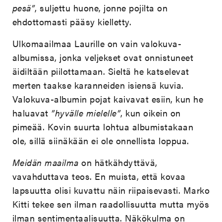
pesä”
, suljettu huone, jonne pojilta on
ehdottomasti pääsy kielletty.
Ulkomaailmaa Laurille on vain valokuva-
albumissa, jonka veljekset ovat onnistuneet
äidiltään piilottamaan. Sieltä he katselevat
merten taakse karanneiden isiensä kuvia.
Valokuva-albumin pojat kaivavat esiin, kun he
haluavat
”hyvälle mielelle”
, kun oikein on
pimeää. Kovin suurta lohtua albumistakaan
ole, sillä siinäkään ei ole onnellista loppua.
Meidän maailma
on hätkähdyttävä,
vavahduttava teos. En muista, että kovaa
lapsuutta olisi kuvattu näin riipaisevasti. Marko
Kitti tekee sen ilman raadollisuutta mutta myös
ilman sentimentaalisuutta. Näkökulma on