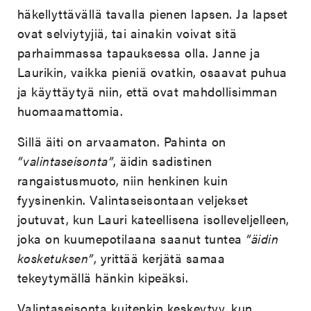
häkellyttävällä tavalla pienen lapsen. Ja lapset
ovat selviytyjiä, tai ainakin voivat sitä
parhaimmassa tapauksessa olla. Janne ja
Laurikin, vaikka pieniä ovatkin, osaavat puhua
ja käyttäytyä niin, että ovat mahdollisimman
huomaamattomia.
Sillä äiti on arvaamaton. Pahinta on
”valintaseisonta”
, äidin sadistinen
rangaistusmuoto, niin henkinen kuin
fyysinenkin. Valintaseisontaan veljekset
joutuvat, kun Lauri kateellisena isolleveljelleen,
joka on kuumepotilaana saanut tuntea
”äidin
kosketuksen”
, yrittää kerjätä samaa
tekeytymällä hänkin kipeäksi.
Valintaseisonta kuitenkin keskeytyy, kun