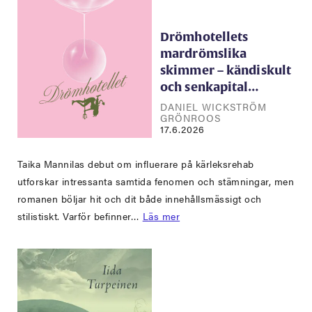
Drömhotellets
mardrömslika
skimmer – kändiskult
och senkapital…
DANIEL WICKSTRÖM
GRÖNROOS
17.6.2026
Taika Mannilas debut om influerare på kärleksrehab
utforskar intressanta samtida fenomen och stämningar, men
romanen böljar hit och dit både innehållsmässigt och
stilistiskt. Varför befinner…
Läs mer