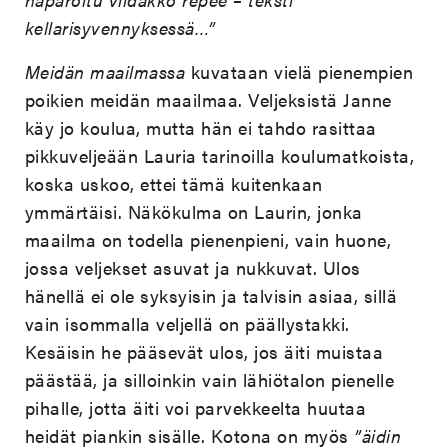
kellarisyvennyksessä…”
Meidän maailmassa
kuvataan vielä pienempien
poikien meidän maailmaa. Veljeksistä Janne
käy jo koulua, mutta hän ei tahdo rasittaa
pikkuveljeään Lauria tarinoilla koulumatkoista,
koska uskoo, ettei tämä kuitenkaan
ymmärtäisi. Näkökulma on Laurin, jonka
maailma on todella pienenpieni, vain huone,
jossa veljekset asuvat ja nukkuvat. Ulos
hänellä ei ole syksyisin ja talvisin asiaa, sillä
vain isommalla veljellä on päällystakki.
Kesäisin he pääsevät ulos, jos äiti muistaa
päästää, ja silloinkin vain lähiötalon pienelle
pihalle, jotta äiti voi parvekkeelta huutaa
heidät piankin sisälle. Kotona on myös
”äidin