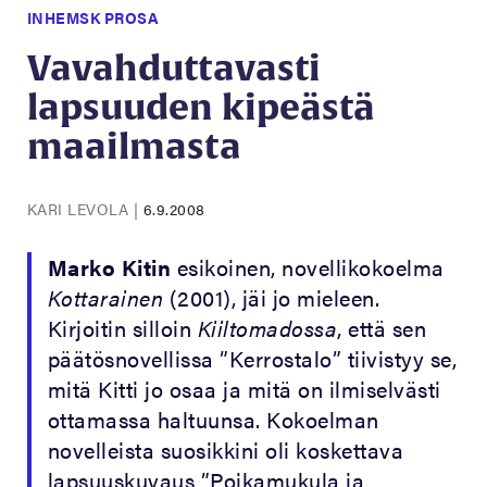
INHEMSK PROSA
Vavahduttavasti
lapsuuden kipeästä
maailmasta
KARI LEVOLA
|
6.9.2008
Marko Kitin
esikoinen, novellikokoelma
Kottarainen
(2001), jäi jo mieleen.
Kirjoitin silloin
Kiiltomadossa
, että sen
päätösnovellissa ”Kerrostalo” tiivistyy se,
mitä Kitti jo osaa ja mitä on ilmiselvästi
ottamassa haltuunsa. Kokoelman
novelleista suosikkini oli koskettava
lapsuuskuvaus ”Poikamukula ja