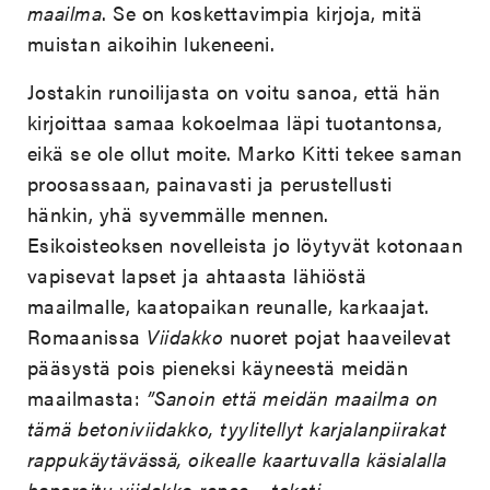
maailma
. Se on koskettavimpia kirjoja, mitä
muistan aikoihin lukeneeni.
Jostakin runoilijasta on voitu sanoa, että hän
kirjoittaa samaa kokoelmaa läpi tuotantonsa,
eikä se ole ollut moite. Marko Kitti tekee saman
proosassaan, painavasti ja perustellusti
hänkin, yhä syvemmälle mennen.
Esikoisteoksen novelleista jo löytyvät kotonaan
vapisevat lapset ja ahtaasta lähiöstä
maailmalle, kaatopaikan reunalle, karkaajat.
Romaanissa
Viidakko
nuoret pojat haaveilevat
pääsystä pois pieneksi käyneestä meidän
maailmasta:
”Sanoin että meidän maailma on
tämä betoniviidakko, tyylitellyt karjalanpiirakat
rappukäytävässä, oikealle kaartuvalla käsialalla
haparoitu viidakko repee – teksti