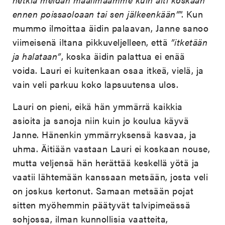
ennen poissaoloaan tai sen jälkeenkään”
”. Kun
mummo ilmoittaa äidin palaavan, Janne sanoo
viimeisenä iltana pikkuveljelleen, että
”itketään
ja halataan”
, koska äidin palattua ei enää
voida. Lauri ei kuitenkaan osaa itkeä, vielä, ja
vain veli parkuu koko lapsuutensa ulos.
Lauri on pieni, eikä hän ymmärrä kaikkia
asioita ja sanoja niin kuin jo koulua käyvä
Janne. Hänenkin ymmärryksensä kasvaa, ja
uhma. Äitiään vastaan Lauri ei koskaan nouse,
mutta veljensä hän herättää keskellä yötä ja
vaatii lähtemään kanssaan metsään, josta veli
on joskus kertonut. Samaan metsään pojat
sitten myöhemmin päätyvät talvipimeässä
sohjossa, ilman kunnollisia vaatteita,