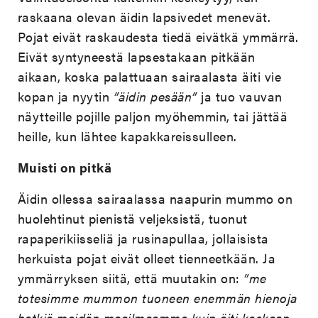
raskaana olevan äidin lapsivedet menevät.
Pojat eivät raskaudesta tiedä eivätkä ymmärrä.
Eivät syntyneestä lapsestakaan pitkään
aikaan, koska palattuaan sairaalasta äiti vie
kopan ja nyytin
”äidin pesään”
ja tuo vauvan
näytteille pojille paljon myöhemmin, tai jättää
heille, kun lähtee kapakkareissulleen.
Muisti on pitkä
Äidin ollessa sairaalassa naapurin mummo on
huolehtinut pienistä veljeksistä, tuonut
rapaperikiisseliä ja rusinapullaa, jollaisista
herkuista pojat eivät olleet tienneetkään. Ja
ymmärryksen siitä, että muutakin on:
”me
totesimme mummon tuoneen enemmän hienoja
hetkiä meidän maailmaamme kuin äiti koskaan