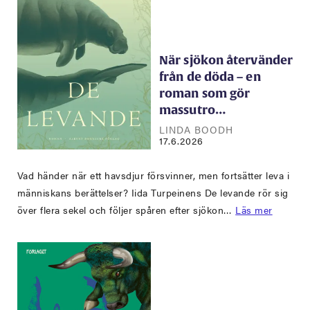
När sjökon återvänder
från de döda – en
roman som gör
massutro…
LINDA BOODH
17.6.2026
Vad händer när ett havsdjur försvinner, men fortsätter leva i
människans berättelser? Iida Turpeinens De levande rör sig
över flera sekel och följer spåren efter sjökon…
Läs mer