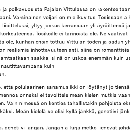
 ja poikavuosista Pajalan Vittulassa on rakenteeltaan,
aani. Varsinainen veijari on mielikuvitus. Tosissaan a
iioitteluksi, yltyy joskus kerrassaan yli äyräittensä j
orkeuteensa. Tosikoille ei tarinoista ole. Ne vaativ
ata ole, kunhan ensin tottuu Vittulan toden ja sadun y
n realismia inhottavuuteen asti, siinä on romanttisia 
Kamtsatkaan saakka, siinä on uskoa enemmän kuin usk
a nautittavampana kuin
an.
 että polulaarinen sanamusiikki on löytänyt jo tiensä y
ennos onneksi ei tavoittele meän kielen mutkia vaan
. Vain nimessä on kenties tahallistakin pohjoista eks
käksi. Meän kielelä se olisi kyllä jänkkä, genetiivi jän
kä, genetiivi jängän. Jängän ä-kirjaimetko lienevät joh