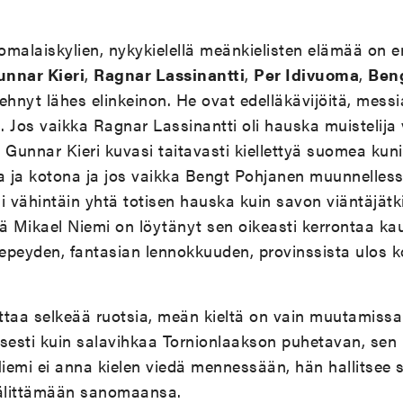
malaiskylien, nykykielellä meänkielisten elämää on e
nnar Kieri
,
Ragnar Lassinantti
,
Per Idivuoma
,
Ben
ehnyt lähes elinkeinon. He ovat edelläkävijöitä, messia
 Jos vaikka Ragnar Lassinantti oli hauska muistelija
 Gunnar Kieri kuvasi taitavasti kiellettyä suomea kun
la ja kotona ja jos vaikka Bengt Pohjanen muunnelle
li vähintäin yhtä totisen hauska kuin savon viäntäjätki
mä Mikael Niemi on löytänyt sen oikeasti kerrontaa k
epeyden, fantasian lennokkuuden, provinssista ulos k
ttaa selkeää ruotsia, meän kieltä on vain muutamissa r
allisesti kuin salavihkaa Tornionlaakson puhetavan, sen
iemi ei anna kielen viedä mennessään, hän hallitsee 
välittämään sanomaansa.