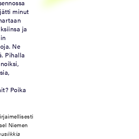
asennossa
jätti minut
 hartaan
ksiinsa ja
lin
loja. Ne
. Pihalla
noiksi,
sia,
hit? Poika
rjaimellisesti
ikael Niemen
usiikkia