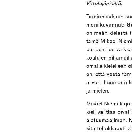
Vittulajänkältä
.
Tornionlaakson suo
moni kuvannut:
Gu
on meän kielestä t
tämä Mikael Niemi.
puhuen, jos vaikka
koulujen pihamail
omalle kielelleen o
on, että vasta tä
arvon: huumorin k
ja mielen.
Mikael Niemi kirjoi
kieli välittää oiv
ajatusmaailman. N
sitä tehokkaasti 