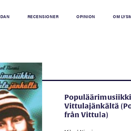
IDAN
RECENSIONER
OPINION
OM LYS
Populäärimusiikk
Vittulajänkältä (
från Vittula)