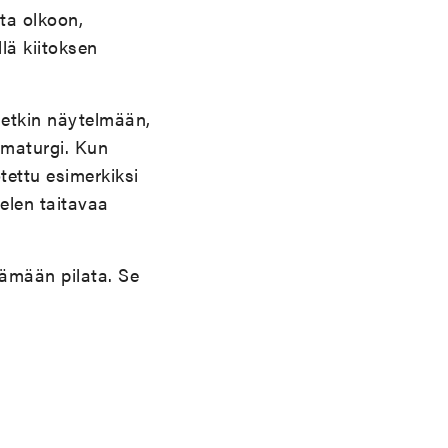
ta olkoon,
lä kiitoksen
detkin näytelmään,
ramaturgi. Kun
otettu esimerkiksi
elen taitavaa
tämään pilata. Se