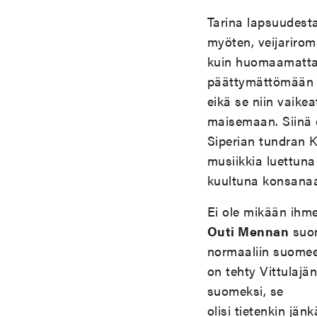
Tarina lapsuudesta
myöten, veijarirom
kuin huomaamatta l
päättymättömään k
eikä se niin vaike
maisemaan. Siinä o
Siperian tundran 
musiikkia luettun
kuultuna konsana
Ei ole mikään ihme,
Outi Mennan
suom
normaaliin suomeen
on tehty Vittulajän
suomeksi, se
olisi tietenkin jän