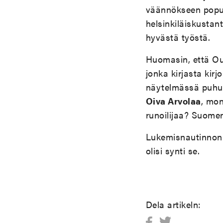
väännökseen popul
helsinkiläiskustant
hyvästä työstä.
Huomasin, että Ou
jonka kirjasta kirj
näytelmässä puhutaa
Oiva Arvolaa
, mon
runoilijaa? Suomen
Lukemisnautinnon t
olisi synti se.
Dela artikeln: