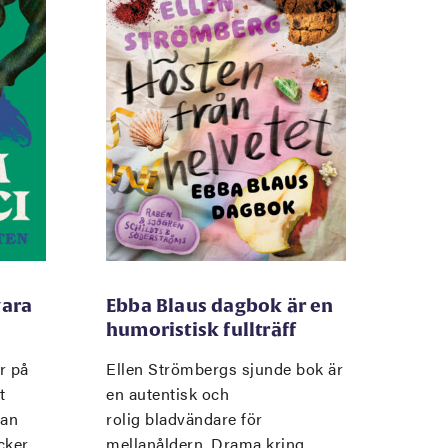
vara
Ebba Blaus dagbok är en
humoristisk fullträff
r på
Ellen Strömbergs sjunde bok är
t
en autentisk och
man
rolig bladvändare för
cker
mellanåldern. Drama kring