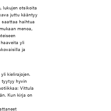
 lukujen otsikoita
lkava juttu kääntyy
a saattaa haihtua
at mukaan menoa,
hteiseen
haaveita yli
ovaisilla ja
li kielirajojen.
 tyytyy hyvin
otiikkaa: Vittula
kän. Kun kirja on
dattaneet