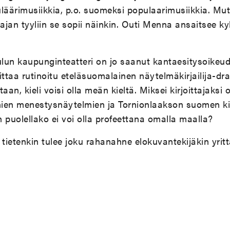
äärimusiikkia, p.o. suomeksi populaarimusiikkia. Mut
ajan tyyliin se sopii näinkin. Outi Menna ansaitsee kyl
lun kaupunginteatteri on jo saanut kantaesitysoikeu
oittaa rutinoitu eteläsuomalainen näytelmäkirjailija-d
n, kieli voisi olla meän kieltä. Miksei kirjoittajaksi 
ien menestysnäytelmien ja Tornionlaakson suomen ki
 puolellako ei voi olla profeettana omalla maalla?
ietenkin tulee joku rahanahne elokuvantekijäkin yrit