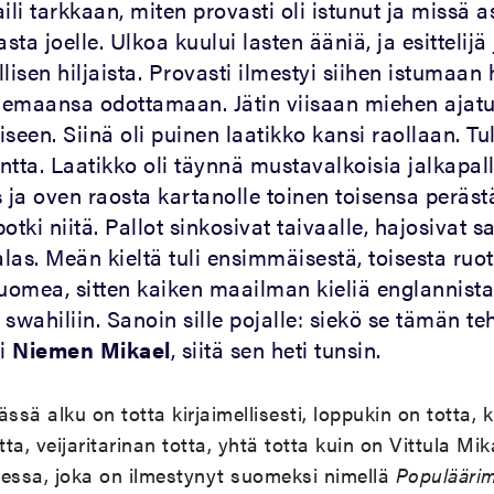
ili tarkkaan, miten provasti oli istunut ja missä 
sta joelle. Ulkoa kuului lasten ääniä, ja esittelijä 
allisen hiljaista. Provasti ilmestyi siihen istumaan
emaansa odottamaan. Jätin viisaan miehen ajatu
eiseen. Siinä oli puinen laatikko kansi raollaan. Tu
ntta. Laatikko oli täynnä mustavalkoisia jalkapal
 ja oven raosta kartanolle toinen toisensa perästä
otki niitä. Pallot sinkosivat taivaalle, hajosivat sa
alas. Meän kieltä tuli ensimmäisestä, toisesta ruot
omea, sitten kaiken maailman kieliä englannista
swahiliin. Sanoin sille pojalle: siekö se tämän te
li
Niemen Mikael
, siitä sen heti tunsin.
ässä alku on totta kirjaimellisesti, loppukin on totta, ki
tta, veijaritarinan totta, yhtä totta kuin on Vittula M
ssa, joka on ilmestynyt suomeksi nimellä
Populäärim