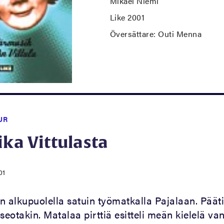
Mikael Niemi
Like 2001
Översättare: Outi Menna
UR
ika Vittulasta
01
n alkupuolella satuin työmatkalla Pajalaan. Pääti
eotakin. Matalaa pirttiä esitteli meän kielelä v