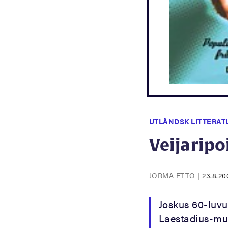
UTLÄNDSK LITTERAT
Veijaripo
JORMA ETTO
|
23.8.20
Joskus 60-luvu
Laestadius-mus