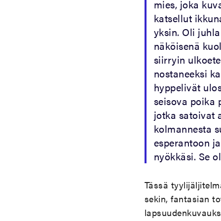
mies, joka kuva
katsellut ikkuna
yksin. Oli juhl
näköisenä kuol
siirryin ulkoet
nostaneeksi ka
hyppelivät ulos
seisova poika p
jotka satoivat 
kolmannesta su
esperantoon ja 
nyökkäsi. Se o
Tässä tyylijäljitelm
sekin, fantasian to
lapsuudenkuvaukse