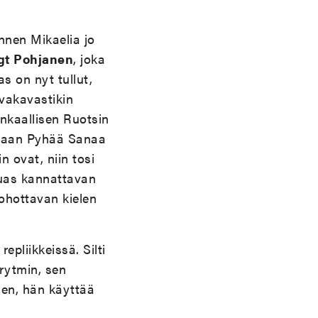
nnen Mikaelia jo
gt Pohjanen
, joka
s on nyt tullut,
 vakavastikin
inkaallisen Ruotsin
ssaan Pyhää Sanaa
n ovat, niin tosi
auas kannattavan
ohottavan kielen
epliikkeissä. Silti
 rytmin, sen
sen, hän käyttää