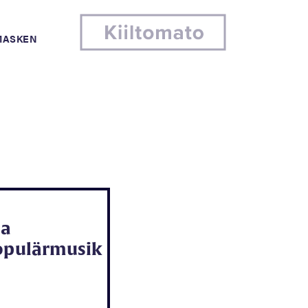
MASKEN
ia
Populärmusik