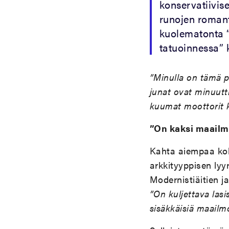
konservatiivis
runojen romant
kuolematonta 
tatuoinnessa” 
”Minulla on tämä pu
junat ovat minuutti
kuumat moottorit k
”On kaksi maail
Kahta aiempaa ko
arkkityyppisen lyy
Modernistiäitien j
”On kuljettava lasi
sisäkkäisiä maailm