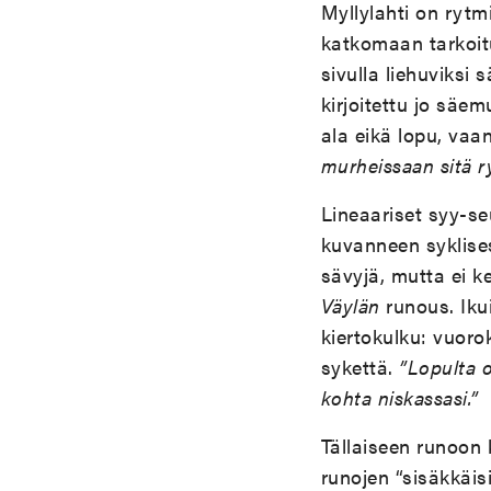
Myllylahti on rytm
katkomaan tarkoitu
sivulla liehuviksi 
kirjoitettu jo sä
ala eikä lopu, vaan
murheissaan sitä r
Lineaariset syy-s
kuvanneen syklise
sävyjä, mutta ei k
Väylän
runous. Iku
kiertokulku: vuoro
sykettä.
”Lopulta o
kohta niskassasi.”
Tällaiseen runoon 
runojen “sisäkkäis