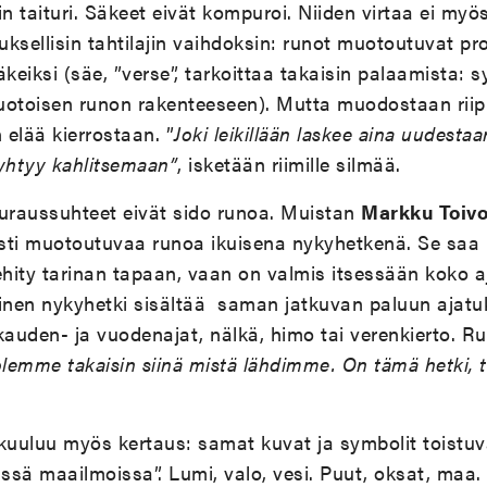
in taituri. Säkeet eivät kompuroi. Niiden virtaa ei myö
ksellisin tahtilajin vaihdoksin: runot muotoutuvat pr
säkeiksi (säe, ”verse”, tarkoittaa takaisin palaamista: s
emuotoisen runon rakenteeseen). Mutta muodostaan rii
 elää kierrostaan. ”
Joki leikillään laskee aina uudesta
yhtyy kahlitsemaan”
, isketään riimille silmää.
euraussuhteet eivät sido runoa. Muistan
Markku Toiv
sti muotoutuvaa runoa ikuisena nykyhetkenä. Se saa u
ehity tarinan tapaan, vaan on valmis itsessään koko a
inen nykyhetki sisältää saman jatkuvan paluun ajatu
kauden- ja vuodenajat, nälkä, himo tai verenkierto. R
lemme takaisin siinä mistä lähdimme. On tämä hetki, t
kuuluu myös kertaus: samat kuvat ja symbolit toistuva
issä maailmoissa”. Lumi, valo, vesi. Puut, oksat, maa.