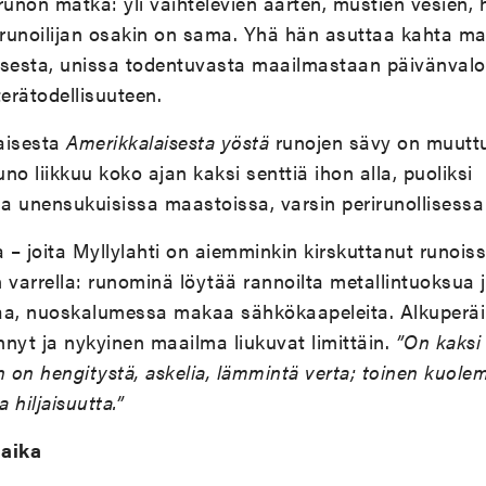
runon matka: yli vaihtelevien äärten, mustien vesien,
runoilijan osakin on sama. Yhä hän asuttaa kahta ma
isesta, unissa todentuvasta maailmastaan päivänval
terätodellisuuteen.
aisesta
Amerikkalaisesta yöstä
runojen sävy on muuttu
uno liikkuu koko ajan kaksi senttiä ihon alla, puoliksi
a unensukuisissa maastoissa, varsin perirunollisess
a – joita Myllylahti on aiemminkin kirskuttanut runoi
in varrella: runominä löytää rannoilta metallintuoksua
aa, nuoskalumessa makaa sähkökaapeleita. Alkuperäi
nyt ja nykyinen maailma liukuvat limittäin.
”On kaksi
n on hengitystä, askelia, lämmintä verta; toinen kuole
hiljaisuutta.”
 aika