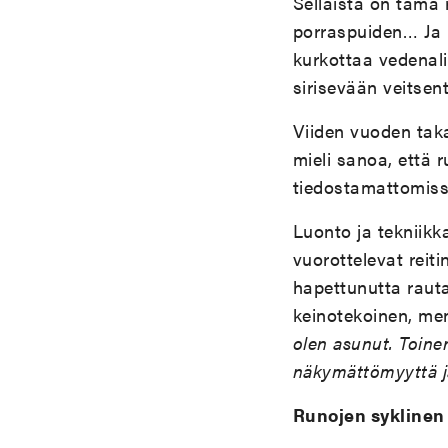
Sellaista on tämä 
porraspuiden… Ja 
kurkottaa vedenal
sirisevään veitsen
Viiden vuoden tak
mieli sanoa, että r
tiedostamattomiss
Luonto ja tekniikk
vuorottelevat reit
hapettunutta raut
keinotekoinen, men
olen asunut. Toine
näkymättömyyttä ja 
Runojen syklinen