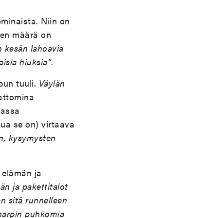
ominaista. Niin on
yjen määrä on
an kesän lahoavia
aisia hiuksia”
.
pun tuuli.
Väylän
attomina
aassa
ua se on) virtaava
n, kysymysten
 elämän ja
än ja pakettitalot
n sitä runnelleen
, harpin puhkomia