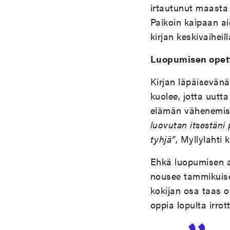
irtautunut maasta 
Paikoin kaipaan ai
kirjan keskivaihe
Luopumisen opet
Kirjan läpäisevän
kuolee, jotta uutta
elämän vähenemi
luovutan itsestäni 
tyhjä”
, Myllylahti k
Ehkä luopumisen a
nousee tammikuise
kokijan osa taas on
oppia lopulta irro