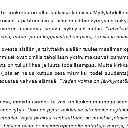
tu konkretia on ollut kaikissa kirjoissa Myllylahdelle 
lkoisen tapahtumisen ja silmien editse vyöryvien näk
nvarren maisemaa kirjovat syksyiset metsät
”tulvilla
 sieniä, märän puun kappaleita, hampaita, kynsiä ja naav
sa ovesta sisään ja talvitakin sisään tuulee maailmanlo
miset ovat omilla tahoillaan yksin, makaavat puhum
a on tullut lihaa ja luuta todellisempaa. Mutta kirkk
(jota en halua kutsua pessimismiksi, todellisuudentaj
 edustaa vahvaa elämää:
”Veden voima on järkkymätö
ima, ihmistä isompi. Ja vesi on kaiken maanpäällisen
usedellytys:
”Joki on pyhä vaikkei se sitä meille näytäkä
rannoilla. Väylä puhkuu vanhuuttaan, se muistaa jokaise
ihmisen osaa, ei millimetripaperille mitattuja reittejä