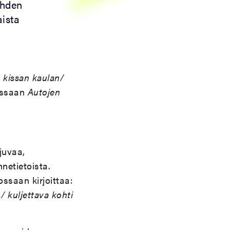
ahden
aista
t kissan kaulan/
jassaan
Autojen
juvaa,
netietoista.
ossaan kirjoittaa:
/ kuljettava kohti