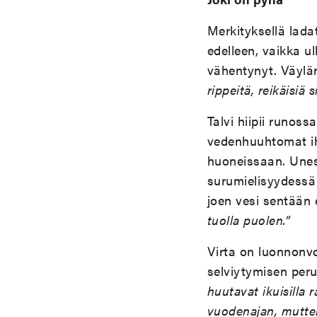
Merkityksellä ladat
edelleen, vaikka u
vähentynyt. Väylä
rippeitä, reikäisiä
Talvi hiipii runos
vedenhuuhtomat ih
huoneissaan. Unest
surumielisyydessä 
joen vesi sentään
tuolla puolen.”
Virta on luonnonvo
selviytymisen per
huutavat ikuisilla 
vuodenajan, muttei 