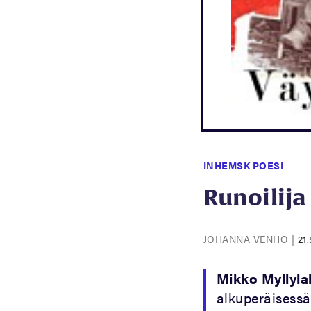
INHEMSK POESI
Runoilij
JOHANNA VENHO
|
21.
Mikko Myllyla
alkuperäisessä