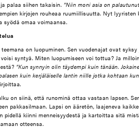
ja palaa siihen takaisin.
”Niin moni asia on palautunut
empien kirjojen rouheaa ruumiillisuutta. Nyt lyyristen 
illa syödä omaa voimaansa.
telua
ä teemana on luopuminen. Sen vuodenajat ovat syksy j
 voisi syntyä. Miten luopumiseen voi tottua? Ja milloi
sestä?
”Kun synnyin olin täydempi kuin tänään. Jokaine
palasen kuin kerjäläiselle lantin niille jotka kohtaan ku
irjoittaa.
lku on siinä, että runominä ottaa vastaan lapsen. Se
en pakkasilmaan. Lapsi on ääretön, laajeneva kaikke
 pidellä kiinni menneisyydestä ja kartoittaa sitä mistä
ttamaan otteensa.