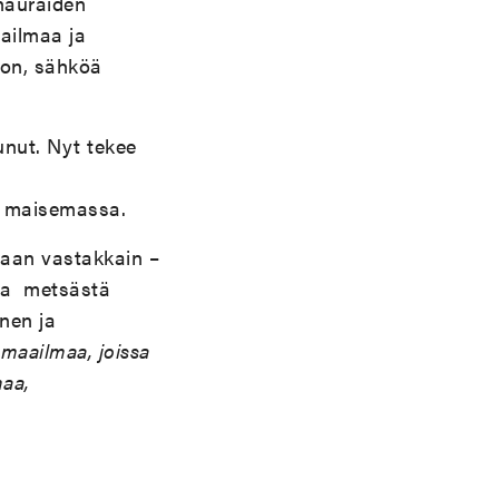
 hauraiden
ailmaa ja
oon, sähköä
nut. Nyt tekee
a maisemassa.
ssaan vastakkain –
 ja metsästä
nen ja
 maailmaa, joissa
maa,