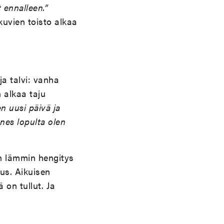
 ennalleen.”
kuvien toisto alkaa
a talvi: vanha
n alkaa taju
n uusi päivä ja
nnes lopulta olen
n lämmin hengitys
us. Aikuisen
 on tullut. Ja