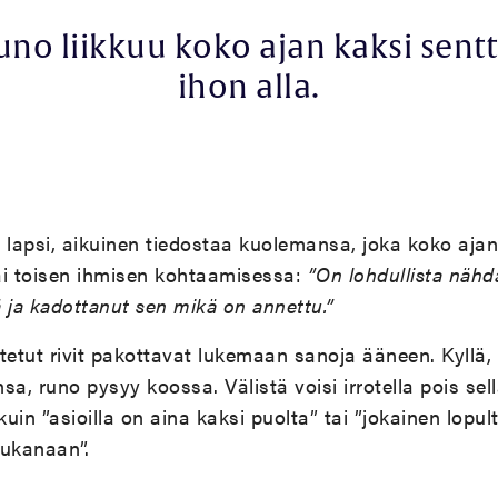
uno liikkuu koko ajan kaksi sentt
ihon alla.
vä lapsi, aikuinen tiedostaa kuolemansa, joka koko aja
ai toisen ihmisen kohtaamisessa:
”On lohdullista nähd
ä ja kadottanut sen mikä on annettu.”
tetut rivit pakottavat lukemaan sanoja ääneen. Kyllä, r
a, runo pysyy koossa. Välistä voisi irrotella pois sell
uin ”asioilla on aina kaksi puolta” tai ”jokainen lopu
ukanaan”.