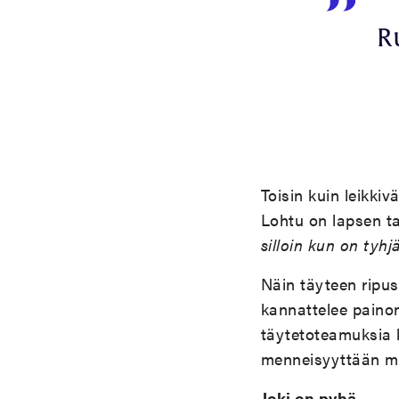
R
Toisin kuin leikki
Lohtu on lapsen t
silloin kun on tyhj
Näin täyteen ripus
kannattelee painons
täytetoteamuksia k
menneisyyttään m
Joki on pyhä