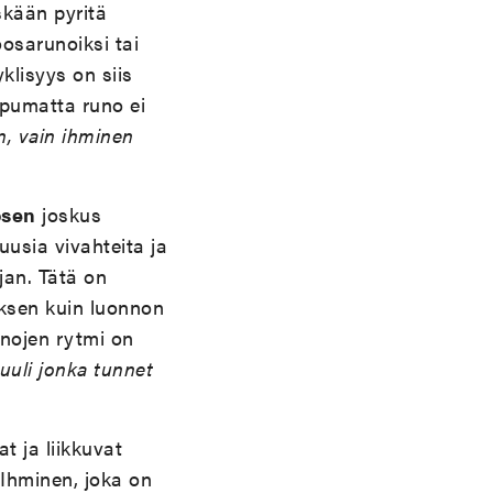
skään pyritä
oosarunoiksi tai
yklisyys on siis
ppumatta runo ei
an, vain ihminen
osen
joskus
usia vivahteita ja
jan. Tätä on
ksen kuin luonnon
unojen rytmi on
uuli jonka tunnet
t ja liikkuvat
 Ihminen, joka on