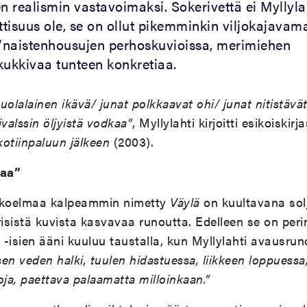
en realismin vastavoimaksi. Sokerivettä ei Myllyl
tisuus ole, se on ollut pikemminkin viljokajavam
“naistenhousujen perhoskuvioissa, merimiehen
kukkivaa tunteen konkretiaa.
olalainen ikävä/ junat polkkaavat ohi/ junat nitistävä
valssin öljyistä vodkaa”
, Myllylahti kirjoitti esikoiskir
otiinpaluun jälkeen
(2003).
maa”
koelmaa kalpeammin nimetty
Väylä
on kuultavana sol
risistä kuvista kasvavaa runoutta. Edelleen se on perin
a -isien ääni kuuluu taustalla, kun Myllylahti avausrun
sen veden halki, tuulen hidastuessa, liikkeen loppuessa,
oja, paettava palaamatta milloinkaan.”