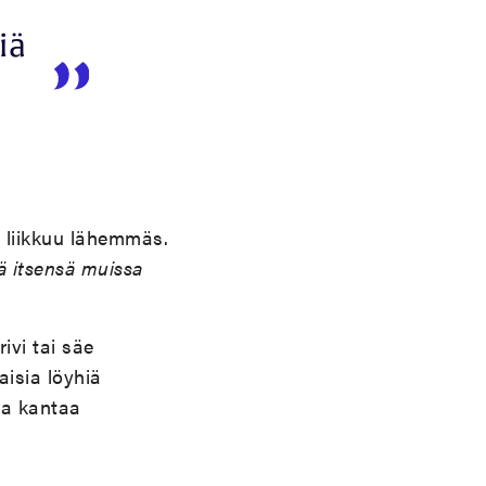
iä
n liikkuu lähemmäs.
ä itsensä muissa
ivi tai säe
aisia löyhiä
lta kantaa