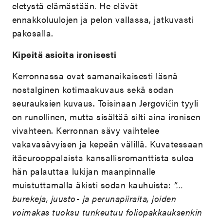
eletystä elämästään. He elävät
ennakkoluulojen ja pelon vallassa, jatkuvasti
pakosalla.
Kipeitä asioita ironisesti
Kerronnassa ovat samanaikaisesti läsnä
nostalginen kotimaakuvaus sekä sodan
seurauksien kuvaus. Toisinaan Jergovićin tyyli
on runollinen, mutta sisältää silti aina ironisen
vivahteen. Kerronnan sävy vaihtelee
vakavasävyisen ja kepeän välillä. Kuvatessaan
itäeurooppalaista kansallisromanttista suloa
hän palauttaa lukijan maanpinnalle
muistuttamalla äkisti sodan kauhuista:
”…
burekeja, juusto- ja perunapiiraita, joiden
voimakas tuoksu tunkeutuu foliopakkauksenkin