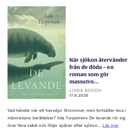
När sjökon återvänder
från de döda – en
roman som gör
massutro…
LINDA BOODH
17.6.2026
Vad händer när ett havsdjur försvinner, men fortsätter leva i
människans berättelser? Iida Turpeinens De levande rör sig
över flera sekel och följer spåren efter sjökon…
Läs mer