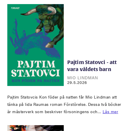
Pajtim Statovci - att
vara våldets barn
MIO LINDMAN
29.5.2026
Pajtim Statovcis Kon föder på natten får Mio Lindman att
tänka på Iida Raumas roman Förstörelse. Dessa två böcker
är mästerverk som beskriver försoningens och…
Läs mer