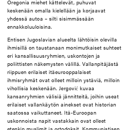
Oregonia miehet kättelevät, puhuvat
keskenään omalla kielellään ja korjaavat
yhdessä autoa – silti sisimmässään
ennakkoluuloisina.
Entisen Jugoslavian alueelta lähtöisin olevilla
ihmisillä on taustanaan monimutkaiset suhteet
eri kansallisuusryhmien, uskontojen ja
poliittisten näkemysten välillä. Vallanpitäjästä
riippuen erilaiset itäeurooppalaiset
ihmisryhmät ovat olleet milloin ystäviä, milloin
vihollisia keskenään. Jergović kuvaa
kansanryhmien välisiä jännitteitä, joihin useat
erilaiset vallankäytön ainekset ovat historian
saatossa vaikuttaneet. Itä-Euroopan
uskonnoista napit vastakkain ovat olleet
etenkin muslimit ja ortodoksit. Kommunistisen