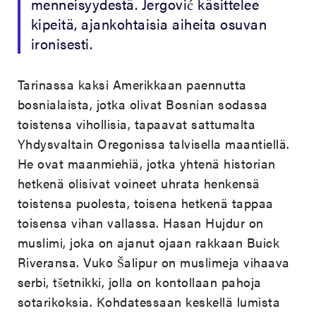
menneisyydestä. Jergović käsittelee
kipeitä, ajankohtaisia aiheita osuvan
ironisesti.
Tarinassa kaksi Amerikkaan paennutta
bosnialaista, jotka olivat Bosnian sodassa
toistensa vihollisia, tapaavat sattumalta
Yhdysvaltain Oregonissa talvisella maantiellä.
He ovat maanmiehiä, jotka yhtenä historian
hetkenä olisivat voineet uhrata henkensä
toistensa puolesta, toisena hetkenä tappaa
toisensa vihan vallassa. Hasan Hujdur on
muslimi, joka on ajanut ojaan rakkaan Buick
Riveransa. Vuko Šalipur on muslimeja vihaava
serbi, tšetnikki, jolla on kontollaan pahoja
sotarikoksia. Kohdatessaan keskellä lumista