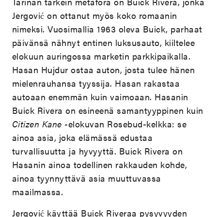
Tarinan tärkein metafora on Buick Rivera, jonka
Jergović on ottanut myös koko romaanin
nimeksi. Vuosimallia 1963 oleva Buick, parhaat
päivänsä nähnyt entinen luksusauto, kiiltelee
elokuun auringossa marketin parkkipaikalla.
Hasan Hujdur ostaa auton, josta tulee hänen
mielenrauhansa tyyssija. Hasan rakastaa
autoaan enemmän kuin vaimoaan. Hasanin
Buick Rivera on esineenä samantyyppinen kuin
Citizen Kane
-elokuvan Rosebud-kelkka: se
ainoa asia, joka elämässä edustaa
turvallisuutta ja hyvyyttä. Buick Rivera on
Hasanin ainoa todellinen rakkauden kohde,
ainoa tyynnyttävä asia muuttuvassa
maailmassa.
Jergović käyttää Buick Riveraa pysyvyyden