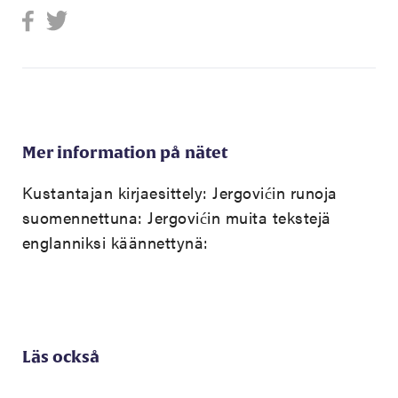
Mer information på nätet
Kustantajan kirjaesittely:
Jergovićin runoja
suomennettuna:
Jergovićin muita tekstejä
englanniksi käännettynä:
Läs också