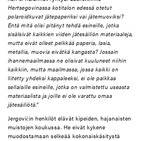
Hertsegovinassa kotitalon edessä otetut
polaroidkuvat jätepaperiksi vai jätemuoviksi?
Entä mitä olisi pitänyt tehdä esineille, jotka
sisälsivät kaikkien viiden jätesäiliön materiaaleja,
mutta eivät olleet pelkkää paperia, lasia,
metallia, muovia eivätkä kangasta? Jossain
ihannemaailmassa ne olisivat kuuluneet niihin
kaikkiin, mutta maailmassa, jossa kaikki on
liitetty yhdeksi kappaleeksi, ei ole paikkaa
sellaisille esineille, jotka on valmistettu useasta
materiaalista ja joille ei ole varattu omaa
jätesäiliötä.”
Jergovićin henkilöt elävät kipeiden, hajanaisten
muistojen koukussa. He eivät kykene
muodostamaan selkeää kokonaiskäsitystä