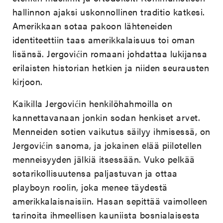
hallinnon ajaksi uskonnollinen traditio katkesi.
Amerikkaan sotaa pakoon lähteneiden
identiteettiin taas amerikkalaisuus toi oman
lisänsä. Jergovićin romaani johdattaa lukijansa
erilaisten historian hetkien ja niiden seurausten
kirjoon.
Kaikilla Jergovićin henkilöhahmoilla on
kannettavanaan jonkin sodan henkiset arvet.
Menneiden sotien vaikutus säilyy ihmisessä, on
Jergovićin sanoma, ja jokainen elää piilotellen
menneisyyden jälkiä itsessään. Vuko pelkää
sotarikollisuutensa paljastuvan ja ottaa
playboyn roolin, joka menee täydestä
amerikkalaisnaisiin. Hasan sepittää vaimolleen
tarinoita ihmeellisen kauniista bosnialaisesta