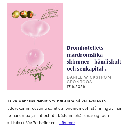
Drömhotellets
mardrömslika
skimmer – kändiskult
och senkapital…
DANIEL WICKSTRÖM
GRÖNROOS
17.6.2026
Taika Mannilas debut om influerare på kärleksrehab
utforskar intressanta samtida fenomen och stämningar, men
romanen böljar hit och dit både innehållsmässigt och
stilistiskt. Varför befinner…
Läs mer