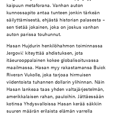
kaipuun metaforana. Vanhan auton
kunnossapito antaa tunteen jonkin tärkeän
säilyttämisestä, ehjästä historian palasesta –
sen tietää jokainen, joka on joskus vanhan
auton parissa touhunnut.
Hasan Hujdurin henkilöhahmon toiminnassa
Jergović kiteyttää ahdistuksen, jota
itäeurooppalainen kokee globalisoituvassa
maailmassa. Hasan myy rakastamansa Buick
Riveran Vukolle, joka tarjoaa hirmuisen
viidentoista tuhannen dollarin ylihinnan. Näin
Hasan lankeaa taas yhden valtajärjestelmän,
amerikkalaisen rahan, pauloihin. Jättäessään
kotinsa Yhdysvalloissa Hasan kerää säkkiin
suuren määrän erilaista elämän varrella