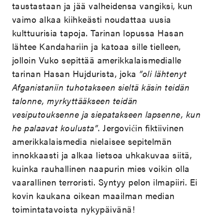
taustastaan ja jää valheidensa vangiksi, kun
vaimo alkaa kiihkeästi noudattaa uusia
kulttuurisia tapoja. Tarinan lopussa Hasan
lähtee Kandahariin ja katoaa sille tielleen,
jolloin Vuko sepittää amerikkalaismedialle
tarinan Hasan Hujdurista, joka
”oli lähtenyt
Afganistaniin tuhotakseen sieltä käsin teidän
talonne, myrkyttääkseen teidän
vesiputouksenne ja siepatakseen lapsenne, kun
he palaavat koulusta”
. Jergovićin fiktiivinen
amerikkalaismedia nielaisee sepitelmän
innokkaasti ja alkaa lietsoa uhkakuvaa siitä,
kuinka rauhallinen naapurin mies voikin olla
vaarallinen terroristi. Syntyy pelon ilmapiiri. Ei
kovin kaukana oikean maailman median
toimintatavoista nykypäivänä!