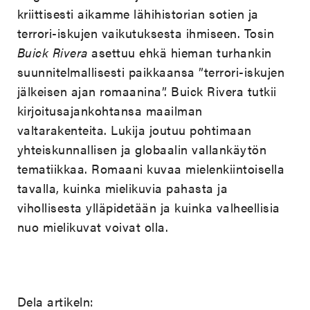
kriittisesti aikamme lähihistorian sotien ja
terrori-iskujen vaikutuksesta ihmiseen. Tosin
Buick Rivera
asettuu ehkä hieman turhankin
suunnitelmallisesti paikkaansa ”terrori-iskujen
jälkeisen ajan romaanina”. Buick Rivera tutkii
kirjoitusajankohtansa maailman
valtarakenteita. Lukija joutuu pohtimaan
yhteiskunnallisen ja globaalin vallankäytön
tematiikkaa. Romaani kuvaa mielenkiintoisella
tavalla, kuinka mielikuvia pahasta ja
vihollisesta ylläpidetään ja kuinka valheellisia
nuo mielikuvat voivat olla.
Dela artikeln: