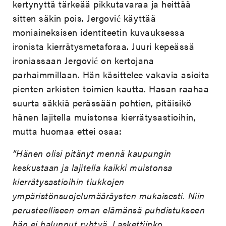
kertynyttä tärkeää pikkutavaraa ja heittää
sitten säkin pois. Jergović käyttää
moniaineksisen identiteetin kuvauksessa
ironista kierrätysmetaforaa. Juuri kepeässä
ironiassaan Jergović on kertojana
parhaimmillaan. Hän käsittelee vakavia asioita
pienten arkisten toimien kautta. Hasan raahaa
suurta säkkiä perässään pohtien, pitäisikö
hänen lajitella muistonsa kierrätysastioihin,
mutta huomaa ettei osaa:
”Hänen olisi pitänyt mennä kaupungin
keskustaan ja lajitella kaikki muistonsa
kierrätysastioihin tiukkojen
ympäristönsuojelumääräysten mukaisesti. Niin
perusteelliseen oman elämänsä puhdistukseen
hän ei halunnut ryhtyä. Laskettiinko