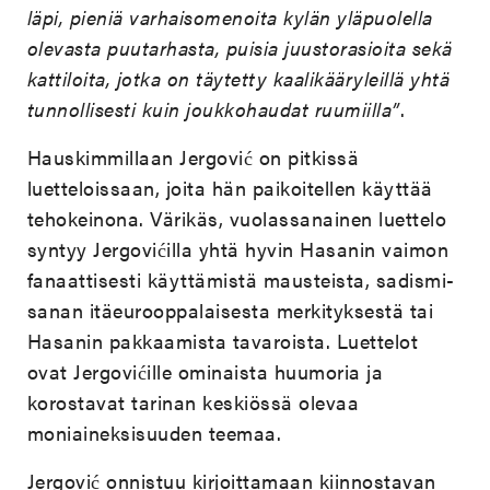
läpi, pieniä varhaisomenoita kylän yläpuolella
olevasta puutarhasta, puisia juustorasioita sekä
kattiloita, jotka on täytetty kaalikääryleillä yhtä
tunnollisesti kuin joukkohaudat ruumiilla”
.
Hauskimmillaan Jergović on pitkissä
luetteloissaan, joita hän paikoitellen käyttää
tehokeinona. Värikäs, vuolassanainen luettelo
syntyy Jergovićilla yhtä hyvin Hasanin vaimon
fanaattisesti käyttämistä mausteista, sadismi-
sanan itäeurooppalaisesta merkityksestä tai
Hasanin pakkaamista tavaroista. Luettelot
ovat Jergovićille ominaista huumoria ja
korostavat tarinan keskiössä olevaa
moniaineksisuuden teemaa.
Jergović onnistuu kirjoittamaan kiinnostavan