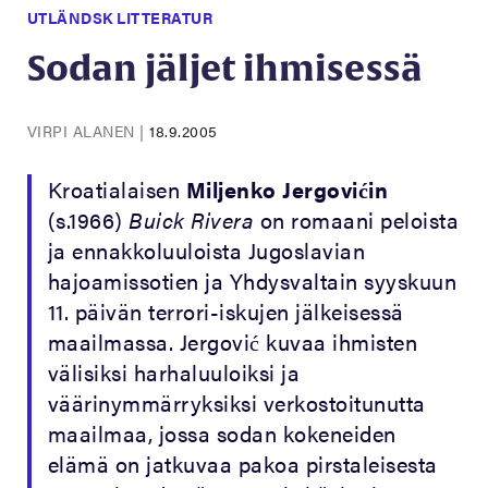
UTLÄNDSK LITTERATUR
Sodan jäljet ihmisessä
VIRPI ALANEN
|
18.9.2005
Kroatialaisen
Miljenko Jergovićin
(s.1966)
Buick Rivera
on romaani peloista
ja ennakkoluuloista Jugoslavian
hajoamissotien ja Yhdysvaltain syyskuun
11. päivän terrori-iskujen jälkeisessä
maailmassa. Jergović kuvaa ihmisten
välisiksi harhaluuloiksi ja
väärinymmärryksiksi verkostoitunutta
maailmaa, jossa sodan kokeneiden
elämä on jatkuvaa pakoa pirstaleisesta