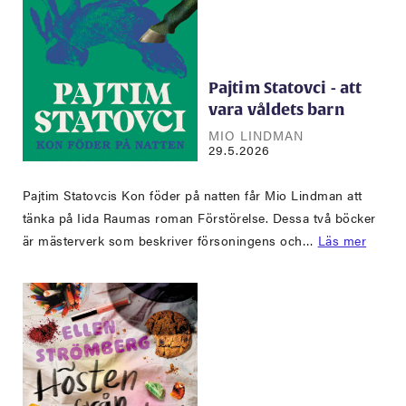
Pajtim Statovci - att
vara våldets barn
MIO LINDMAN
29.5.2026
Pajtim Statovcis Kon föder på natten får Mio Lindman att
tänka på Iida Raumas roman Förstörelse. Dessa två böcker
är mästerverk som beskriver försoningens och…
Läs mer