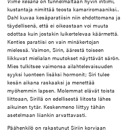
Viime kesänä
on tunnelmaltaan hyvin intiimi,
kustantaja nimittää teosta kamariromaaniksi..
Dahl kuvaa kesäparatiisin niin ehdottomana ja
täydellisenä, että ei oikeastaan voi muuta
odottaa kuin jostakin luikertelevaa käärmettä.
Kenties paratiisi on vain minäkertojan
mielessä. Vaimon, Sirin, äärestä toiseen
liikkuvat mielialan muutokset näyttävät särön.
Mies tulkitsee vaimonsa ailahtelevaisuuden
syyksi luonteen lisäksi hormonit; Siri tulee
kesän aikana raskaaksi ja menettää
myöhemmin lapsen. Molemmat elävät toista
liittoaan, Sirillä on edellisestä liitosta lähes
aikuinen tytär. Keskenmeno liittyy tähän
asetelmaan liiankin arvattavasti.
Päähenkilö on rakastunut Siriin korviaan