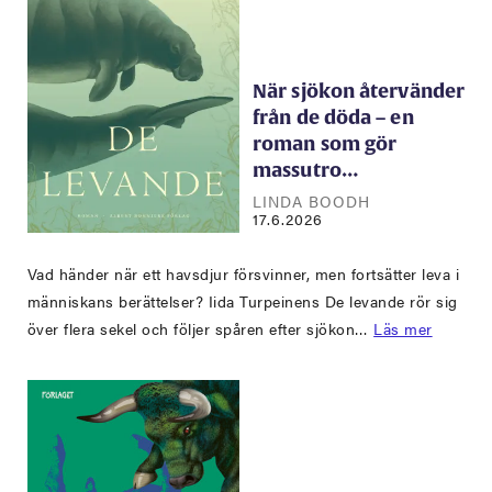
När sjökon återvänder
från de döda – en
roman som gör
massutro…
LINDA BOODH
17.6.2026
Vad händer när ett havsdjur försvinner, men fortsätter leva i
människans berättelser? Iida Turpeinens De levande rör sig
över flera sekel och följer spåren efter sjökon…
Läs mer