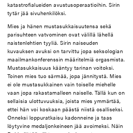
katastrofialueiden avustusoperaatioihin. Sirin
tytär jää sivuhenkilöksi.
Mies ja hänen mustasukkaisuutensa sekä
parisuhteen vatvominen ovat välillä lähellä
naistenlehtien tyyliä. Sirin naiseuden
kuvauksen avuksi on tarvittu jopa seksologian
maailmankonferenssin määritelmiä orgasmista.
Mustasukkaisuus kääntyy tarinan voitoksi.
Toinen mies tuo särmää, jopa jännitystä. Mies
ei ole mustasukkainen vain toiselle miehelle
vaan jopa rakastamalleen naiselle. Tällä kun on
sellaisia ulottuvuuksia, joista mies ymmärtää,
ettei hän voi koskaan päästä niistä osalliseksi.
Onneksi loppuratkaisu kadonneine ja taas
löytyvine medaljonkeineen jää avoimeksi. Näin