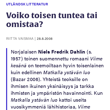
UTLÄNDSK LITTERATUR
Voiko toisen tuntea tai
omistaa?
RIITTA VAISMAA
|
28.8.2008
Norjalaisen
Niels Fredrik Dahlin
(s.
1957) toinen suomennettu romaani
Viime
kesänä
on teemoiltaan hyvin toisenlainen
kuin edellinen
Matkalla ystävän luo
(Bazar 2006). Yhteistä teoksille on
ihmisen ikuinen yksinäisyys ja tarkka
ihmisten ja ympäristön havainnointi. Kun
Matkalla ystävän luo
kattoi useita
vuosikymmeniä lähihistoriaa,
Viime