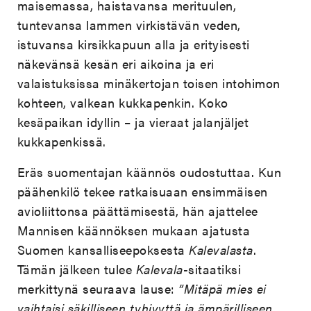
maisemassa, haistavansa merituulen,
tuntevansa lammen virkistävän veden,
istuvansa kirsikkapuun alla ja erityisesti
näkevänsä kesän eri aikoina ja eri
valaistuksissa minäkertojan toisen intohimon
kohteen, valkean kukkapenkin. Koko
kesäpaikan idyllin – ja vieraat jalanjäljet
kukkapenkissä.
Eräs suomentajan käännös oudostuttaa. Kun
päähenkilö tekee ratkaisuaan ensimmäisen
avioliittonsa päättämisestä, hän ajattelee
Mannisen käännöksen mukaan ajatusta
Suomen kansalliseepoksesta
Kalevalasta
.
Tämän jälkeen tulee
Kalevala
-sitaatiksi
merkittynä seuraava lause:
”Mitäpä mies ei
vaihtaisi säkilliseen tyhjyyttä ja ämpärilliseen