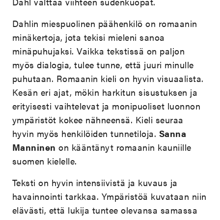
Dahl välttää viihteen sudenkuopat.
Dahlin miespuolinen päähenkilö on romaanin
minäkertoja, jota tekisi mieleni sanoa
minäpuhujaksi. Vaikka tekstissä on paljon
myös dialogia, tulee tunne, että juuri minulle
puhutaan. Romaanin kieli on hyvin visuaalista.
Kesän eri ajat, mökin harkitun sisustuksen ja
erityisesti vaihtelevat ja monipuoliset luonnon
ympäristöt kokee nähneensä. Kieli seuraa
hyvin myös henkilöiden tunnetiloja.
Sanna
Manninen
on kääntänyt romaanin kauniille
suomen kielelle.
Teksti on hyvin intensiivistä ja kuvaus ja
havainnointi tarkkaa. Ympäristöä kuvataan niin
elävästi, että lukija tuntee olevansa samassa