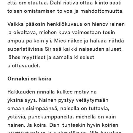
että omistautua. Dahl ristivalottaa kiintoisasti
toisen omistamisen toivoa ja mahdottomuutta.
Vaikka pääosin henkilökuvaus on hienovireinen
ja oivaltava, miehen kuva vaimostaan tosin
ampuu paikoin yli. Mies näkee ja haluaa nähdä
superlatiivissa Sirissä kaikki naiseuden alueet,
lähes myyttiset ja samalla kliseiset
ulottuvuudet.
Onneksi on koira
Rakkauden rinnalla kulkee motiivina
yksinäisyys. Nainen pystyy vetäytymään
omaan sisimpäänsä, naisella on tuttavia,
ystäviä, puhekumppaneita, miehellä on vain
nainen. Ja koira. Dahl tunteekin hyvin koirien
käyttäytymisen ja sielunelämän. Niin hauskan,