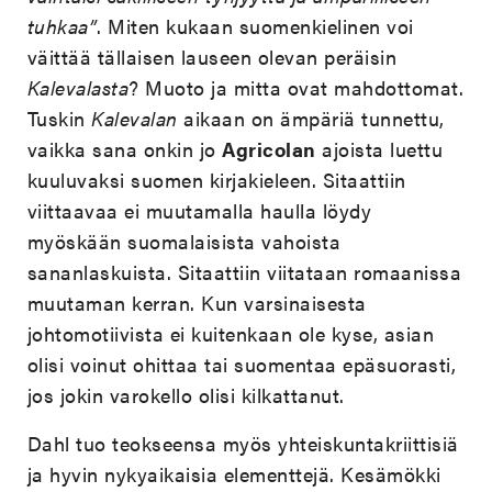
tuhkaa”
. Miten kukaan suomenkielinen voi
väittää tällaisen lauseen olevan peräisin
Kalevalasta
? Muoto ja mitta ovat mahdottomat.
Tuskin
Kalevalan
aikaan on ämpäriä tunnettu,
vaikka sana onkin jo
Agricolan
ajoista luettu
kuuluvaksi suomen kirjakieleen. Sitaattiin
viittaavaa ei muutamalla haulla löydy
myöskään suomalaisista vahoista
sananlaskuista. Sitaattiin viitataan romaanissa
muutaman kerran. Kun varsinaisesta
johtomotiivista ei kuitenkaan ole kyse, asian
olisi voinut ohittaa tai suomentaa epäsuorasti,
jos jokin varokello olisi kilkattanut.
Dahl tuo teokseensa myös yhteiskuntakriittisiä
ja hyvin nykyaikaisia elementtejä. Kesämökki