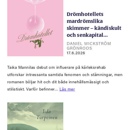
Drömhotellets
mardrömslika
skimmer – kändiskult
och senkapital…
DANIEL WICKSTRÖM
GRÖNROOS
17.6.2026
Taika Mannilas debut om influerare på kärleksrehab
utforskar intressanta samtida fenomen och stämningar, men
romanen böljar hit och dit både innehållsmässigt och
stilistiskt. Varför befinner…
Läs mer