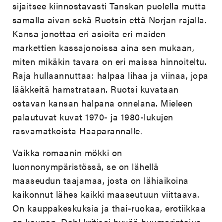
sijaitsee kiinnostavasti Tanskan puolella mutta
samalla aivan sekä Ruotsin että Norjan rajalla.
Kansa jonottaa eri asioita eri maiden
markettien kassajonoissa aina sen mukaan,
miten mikäkin tavara on eri maissa hinnoiteltu.
Raja hullaannuttaa: halpaa lihaa ja viinaa, jopa
lääkkeitä hamstrataan. Ruotsi kuvataan
ostavan kansan halpana onnelana. Mieleen
palautuvat kuvat 1970- ja 1980-lukujen
rasvamatkoista Haaparannalle.
Vaikka romaanin mökki on
luonnonympäristössä, se on lähellä
maaseudun taajamaa, josta on lähiaikoina
kaikonnut lähes kaikki maaseutuun viittaava.
On kauppakeskuksia ja thai-ruokaa, erotiikkaa
on kaupan. Dahl kritisoi hyvää huumorintajua