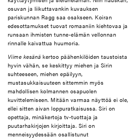
osuvan ja liikuttavankin kuvauksen
pariskunnan Ragg saa osakseen. Koiran
edesottamukset tuovat romaaniin kiehtovaa ja
runsaan ihmisten tunne-elämän vellonnan
rinnalle kaivattua huumoria.
Viime kesänä
kertoo päähenkilöiden taustoista
hyvin vähän, se keskittyy miehen ja Sirin
suhteeseen, miehen epäilyyn,
mustasukkaisuuteen sittemmin myös
mahdollisen kolmannen osapuolen
kuvittelemiseen. Mitään varmaa näyttöä ei ole,
ellei sitten aivan loppuratkaisussa. Siri on
opettaja, minäkertoja tv-tuottaja ja
puutarhakirjojen kirjoittaja. Siri on
menneisyydessään osallistunut