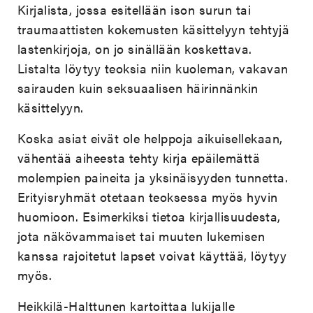
Kirjalista, jossa esitellään ison surun tai
traumaattisten kokemusten käsittelyyn tehtyjä
lastenkirjoja, on jo sinällään koskettava.
Listalta löytyy teoksia niin kuoleman, vakavan
sairauden kuin seksuaalisen häirinnänkin
käsittelyyn.
Koska asiat eivät ole helppoja aikuisellekaan,
vähentää aiheesta tehty kirja epäilemättä
molempien paineita ja yksinäisyyden tunnetta.
Erityisryhmät otetaan teoksessa myös hyvin
huomioon. Esimerkiksi tietoa kirjallisuudesta,
jota näkövammaiset tai muuten lukemisen
kanssa rajoitetut lapset voivat käyttää, löytyy
myös.
Heikkilä-Halttunen kartoittaa lukijalle