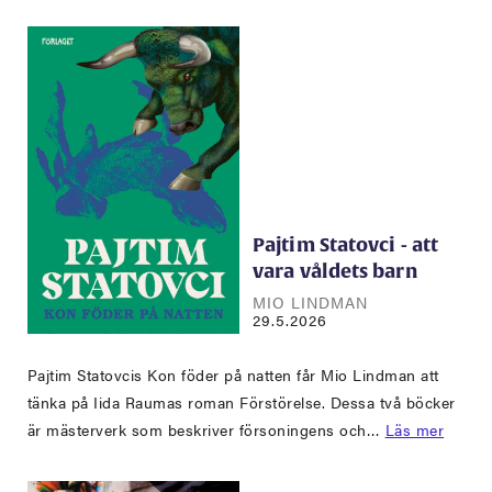
Pajtim Statovci - att
vara våldets barn
MIO LINDMAN
29.5.2026
Pajtim Statovcis Kon föder på natten får Mio Lindman att
tänka på Iida Raumas roman Förstörelse. Dessa två böcker
är mästerverk som beskriver försoningens och…
Läs mer