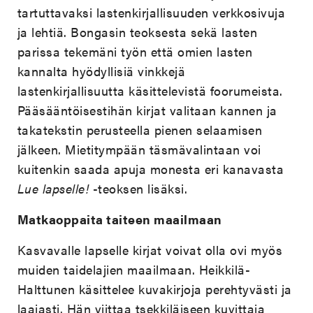
tartuttavaksi lastenkirjallisuuden verkkosivuja
ja lehtiä. Bongasin teoksesta sekä lasten
parissa tekemäni työn että omien lasten
kannalta hyödyllisiä vinkkejä
lastenkirjallisuutta käsittelevistä foorumeista.
Pääsääntöisestihän kirjat valitaan kannen ja
takatekstin perusteella pienen selaamisen
jälkeen. Mietitympään täsmävalintaan voi
kuitenkin saada apuja monesta eri kanavasta
Lue lapselle!
-teoksen lisäksi.
Matkaoppaita taiteen maailmaan
Kasvavalle lapselle kirjat voivat olla ovi myös
muiden taidelajien maailmaan. Heikkilä-
Halttunen käsittelee kuvakirjoja perehtyvästi ja
laajasti. Hän viittaa tsekkiläiseen kuvittaja