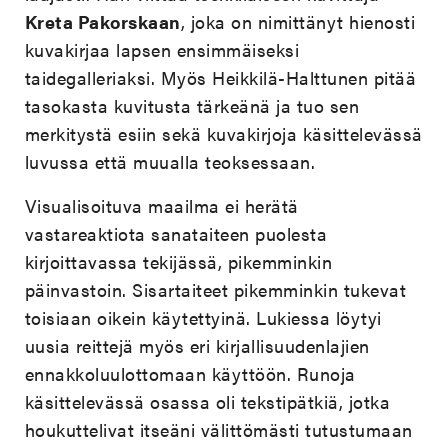
Kreta Pakorskaan
, joka on nimittänyt hienosti
kuvakirjaa lapsen ensimmäiseksi
taidegalleriaksi. Myös Heikkilä-Halttunen pitää
tasokasta kuvitusta tärkeänä ja tuo sen
merkitystä esiin sekä kuvakirjoja käsittelevässä
luvussa että muualla teoksessaan.
Visualisoituva maailma ei herätä
vastareaktiota sanataiteen puolesta
kirjoittavassa tekijässä, pikemminkin
päinvastoin. Sisartaiteet pikemminkin tukevat
toisiaan oikein käytettyinä. Lukiessa löytyi
uusia reittejä myös eri kirjallisuudenlajien
ennakkoluulottomaan käyttöön. Runoja
käsittelevässä osassa oli tekstipätkiä, jotka
houkuttelivat itseäni välittömästi tutustumaan