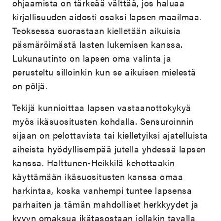
ohjaamista on tärkeää välttää, jos haluaa
kirjallisuuden aidosti osaksi lapsen maailmaa.
Teoksessa suorastaan kielletään aikuisia
päsmäröimästä lasten lukemisen kanssa.
Lukunautinto on lapsen oma valinta ja
perusteltu silloinkin kun se aikuisen mielestä
on pöljä.
Tekijä kunnioittaa lapsen vastaanottokykyä
myös ikäsuositusten kohdalla. Sensuroinnin
sijaan on pelottavista tai kielletyiksi ajatelluista
aiheista hyödyllisempää jutella yhdessä lapsen
kanssa. Halttunen-Heikkilä kehottaakin
käyttämään ikäsuositusten kanssa omaa
harkintaa, koska vanhempi tuntee lapsensa
parhaiten ja tämän mahdolliset herkkyydet ja
kyvyn omaksua ikätasostaan jollakin tavalla