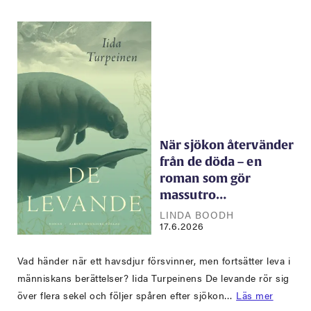
När sjökon återvänder
från de döda – en
roman som gör
massutro…
LINDA BOODH
17.6.2026
Vad händer när ett havsdjur försvinner, men fortsätter leva i
människans berättelser? Iida Turpeinens De levande rör sig
över flera sekel och följer spåren efter sjökon…
Läs mer