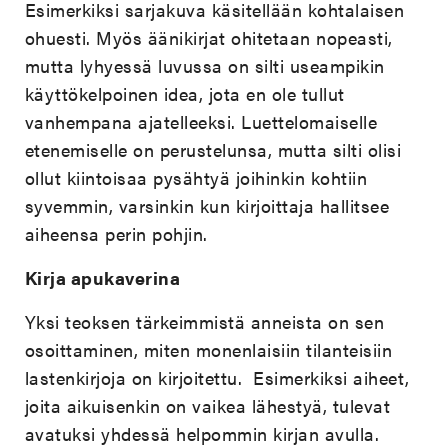
Esimerkiksi sarjakuva käsitellään kohtalaisen
ohuesti. Myös äänikirjat ohitetaan nopeasti,
mutta lyhyessä luvussa on silti useampikin
käyttökelpoinen idea, jota en ole tullut
vanhempana ajatelleeksi. Luettelomaiselle
etenemiselle on perustelunsa, mutta silti olisi
ollut kiintoisaa pysähtyä joihinkin kohtiin
syvemmin, varsinkin kun kirjoittaja hallitsee
aiheensa perin pohjin.
Kirja apukaverina
Yksi teoksen tärkeimmistä anneista on sen
osoittaminen, miten monenlaisiin tilanteisiin
lastenkirjoja on kirjoitettu. Esimerkiksi aiheet,
joita aikuisenkin on vaikea lähestyä, tulevat
avatuksi yhdessä helpommin kirjan avulla.