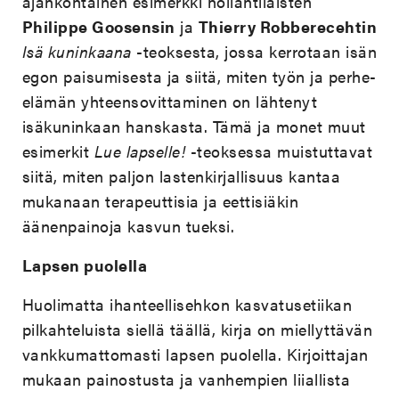
ajankohtainen esimerkki hollantilaisten
Philippe Goosensin
ja
Thierry Robberecehtin
Isä kuninkaana
-teoksesta, jossa kerrotaan isän
egon paisumisesta ja siitä, miten työn ja perhe-
elämän yhteensovittaminen on lähtenyt
isäkuninkaan hanskasta. Tämä ja monet muut
esimerkit
Lue lapselle!
-teoksessa muistuttavat
siitä, miten paljon lastenkirjallisuus kantaa
mukanaan terapeuttisia ja eettisiäkin
äänenpainoja kasvun tueksi.
Lapsen puolella
Huolimatta ihanteellisehkon kasvatusetiikan
pilkahteluista siellä täällä, kirja on miellyttävän
vankkumattomasti lapsen puolella. Kirjoittajan
mukaan painostusta ja vanhempien liiallista