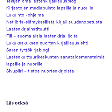
Tekijän oma lastenkirjallisuusblogi
Kirjastojen mediapuisto lapsille ja nuorille
Lukuinto -ohjelma
Netlibris-elämyksellistä kirjallisuudenopetusta
Lastenkirjainstituutti
Fili – suomalaisia lastenkirjailijoita
Lukukeskuksen nuorten kirjallisuuslehti
Saran tyttökirjablogi
Lastenkulttuurikeskusten sanataidemenetelmiä
lapsille ja nuorille
Sivupiiri – tietoa nuortenkirjoista
Läs också