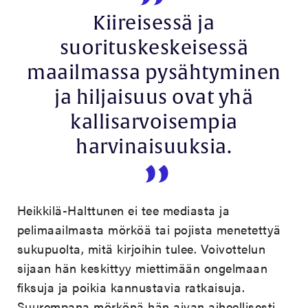
Kiireisessä ja
suorituskeskeisessä
maailmassa pysähtyminen
ja hiljaisuus ovat yhä
kallisarvoisempia
harvinaisuuksia.
Heikkilä-Halttunen ei tee mediasta ja
pelimaailmasta mörköä tai pojista menetettyä
sukupuolta, mitä kirjoihin tulee. Voivottelun
sijaan hän keskittyy miettimään ongelmaan
fiksuja ja poikia kannustavia ratkaisuja.
Suurempana mörkönä hän aivan aiheellisesti