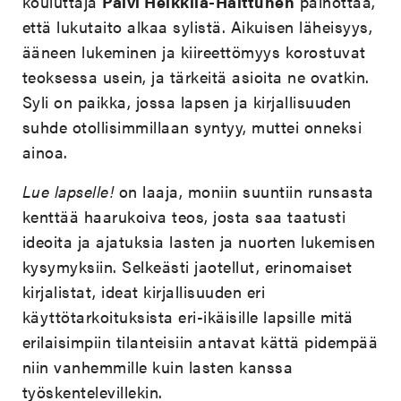
kouluttaja
Päivi Heikkilä-Halttunen
painottaa,
että lukutaito alkaa sylistä. Aikuisen läheisyys,
ääneen lukeminen ja kiireettömyys korostuvat
teoksessa usein, ja tärkeitä asioita ne ovatkin.
Syli on paikka, jossa lapsen ja kirjallisuuden
suhde otollisimmillaan syntyy, muttei onneksi
ainoa.
Lue lapselle!
on laaja, moniin suuntiin runsasta
kenttää haarukoiva teos, josta saa taatusti
ideoita ja ajatuksia lasten ja nuorten lukemisen
kysymyksiin. Selkeästi jaotellut, erinomaiset
kirjalistat, ideat kirjallisuuden eri
käyttötarkoituksista eri-ikäisille lapsille mitä
erilaisimpiin tilanteisiin antavat kättä pidempää
niin vanhemmille kuin lasten kanssa
työskentelevillekin.