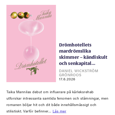
Drömhotellets
mardrömslika
skimmer – kändiskult
och senkapital…
DANIEL WICKSTRÖM
GRÖNROOS
17.6.2026
Taika Mannilas debut om influerare på kärleksrehab
utforskar intressanta samtida fenomen och stämningar, men
romanen böljar hit och dit både innehållsmässigt och
stilistiskt. Varför befinner…
Läs mer