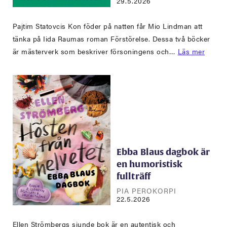
29.5.2026
Pajtim Statovcis Kon föder på natten får Mio Lindman att
tänka på Iida Raumas roman Förstörelse. Dessa två böcker
är mästerverk som beskriver försoningens och…
Läs mer
Ebba Blaus dagbok är
en humoristisk
fullträff
PIA PEROKORPI
22.5.2026
Ellen Strömbergs sjunde bok är en autentisk och