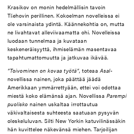
Krasikov on monin hedelmällisin tavoin
Tšehovin perillinen. Kokoelman novelleissa ei
ole varsinaista ydintä. Käännekohtia on, mutta
ne livahtavat alleviivaamatta ohi. Novelleissa
luodaan tunnelmaa ja kuvataan
keskeneräisyyttä, ihmiselämän masentavaa
tapahtumattomuutta ja jatkuvaa ikävää.
”Toivominen on kovaa työtä”
, toteaa
Asal
-
novellissa nainen, joka päättää jäädä
Amerikkaan ymmärrettyään, ettei voi odottaa
miestä koko elämänsä ajan. Novellissa
Parempi
puolisko
nainen uskaltaa irrottautua
väkivaltaisesta suhteesta saatuaan pysyvän
oleskeluluvan. Silti New Yorkin katuvilinässäkin
hän kuvittelee näkevänsä miehen. Tarjoilijan