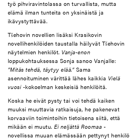
työ pihviravintolassa on turvallista, mutta
elämä ilman tunteita on yksinäistä ja
ikävystyttävää.
Tšehovin novellien lisäksi Krasikovin
novellihenkilöiden taustalla häilyvät Tšehovin
näytelmien henkilöt.
Vanja-enon
loppukohtauksessa Sonja sanoo Vanjalle:
”Mitäs tehdä, täytyy elää.”
Sama
asennoituminen värittää lähes kaikkia
Vielä
vuosi
-kokoelman keskeisiä henkilöitä.
Koska he eivät pysty tai voi tehdä kaiken
muuksi muuttavia ratkaisuja, he pakenevat
korvaaviin toimintoihin tietoisena siitä, että
mikään ei muutu.
Ei neljättä Roomaa
-
novellissa muuan elämässään pettynyt henkilö