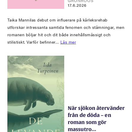
GRÖNROOS
17.6.2026
Taika Mannilas debut om influerare på kärleksrehab
utforskar intressanta samtida fenomen och stämningar, men
romanen böljar hit och dit både innehållsmässigt och
stilistiskt. Varför befinner…
Läs mer
När sjökon återvänder
från de döda – en
roman som gör
massutro…