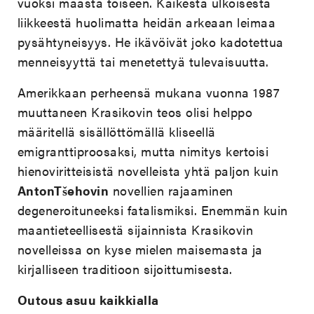
vuoksi maasta toiseen. Kaikesta ulkoisesta
liikkeestä huolimatta heidän arkeaan leimaa
pysähtyneisyys. He ikävöivät joko kadotettua
menneisyyttä tai menetettyä tulevaisuutta.
Amerikkaan perheensä mukana vuonna 1987
muuttaneen Krasikovin teos olisi helppo
määritellä sisällöttömällä kliseellä
emigranttiproosaksi, mutta nimitys kertoisi
hienoviritteisistä novelleista yhtä paljon kuin
AntonTšehovin
novellien rajaaminen
degeneroituneeksi fatalismiksi. Enemmän kuin
maantieteellisestä sijainnista Krasikovin
novelleissa on kyse mielen maisemasta ja
kirjalliseen traditioon sijoittumisesta.
Outous asuu kaikkialla