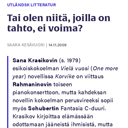
UTLÄNDSK LITTERATUR
Tai olen niitä, joilla on
tahto, ei voima?
SAARA KESÄVUORI
|
14.11.2009
Sana Krasikovin
(s. 1979)
esikoiskokoelman
Vielä vuosi
(
One more
year
) novellissa
Korvike
on viittaus
Rahmaninovin
toiseen
pianokonserttoon, mutta kahdeksan
novellin kokoelman perusvireeksi sopii
myös
Schubertin
Fantasia C-duuri.
Krasikov kirjoittaa elämässään
odottamaan jääneistä ihmisistä, mutta