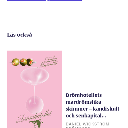
Läs också
Drömhotellets
mardrömslika
skimmer – kändiskult
och senkapital…
DANIEL WICKSTRÖM