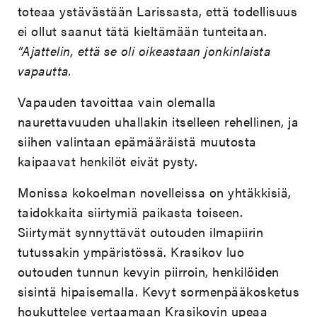
toteaa ystävästään Larissasta, että todellisuus
ei ollut saanut tätä kieltämään tunteitaan.
”Ajattelin, että se oli oikeastaan jonkinlaista
vapautta.
Vapauden tavoittaa vain olemalla
naurettavuuden uhallakin itselleen rehellinen, ja
siihen valintaan epämääräistä muutosta
kaipaavat henkilöt eivät pysty.
Monissa kokoelman novelleissa on yhtäkkisiä,
taidokkaita siirtymiä paikasta toiseen.
Siirtymät synnyttävät outouden ilmapiirin
tutussakin ympäristössä. Krasikov luo
outouden tunnun kevyin piirroin, henkilöiden
sisintä hipaisemalla. Kevyt sormenpääkosketus
houkuttelee vertaamaan Krasikovin upeaa