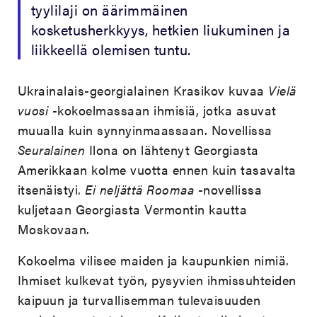
tyylilaji on äärimmäinen
kosketusherkkyys, hetkien liukuminen ja
liikkeellä olemisen tuntu.
Ukrainalais-georgialainen Krasikov kuvaa
Vielä
vuosi
-kokoelmassaan ihmisiä, jotka asuvat
muualla kuin synnyinmaassaan. Novellissa
Seuralainen
Ilona on lähtenyt Georgiasta
Amerikkaan kolme vuotta ennen kuin tasavalta
itsenäistyi.
Ei neljättä Roomaa
-novellissa
kuljetaan Georgiasta Vermontin kautta
Moskovaan.
Kokoelma vilisee maiden ja kaupunkien nimiä.
Ihmiset kulkevat työn, pysyvien ihmissuhteiden
kaipuun ja turvallisemman tulevaisuuden