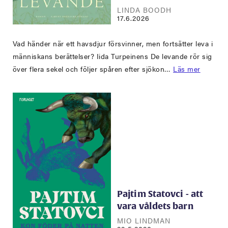
LINDA BOODH
17.6.2026
Vad händer när ett havsdjur försvinner, men fortsätter leva i
människans berättelser? Iida Turpeinens De levande rör sig
över flera sekel och följer spåren efter sjökon…
Läs mer
Pajtim Statovci - att
vara våldets barn
MIO LINDMAN