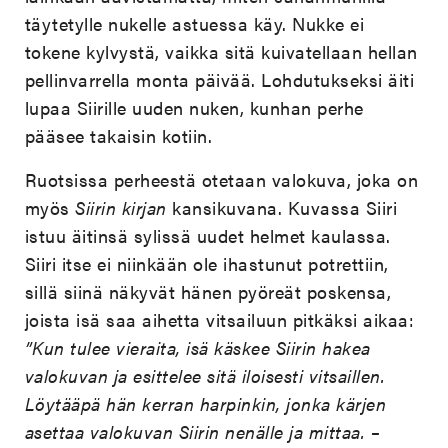
täytetylle nukelle astuessa käy. Nukke ei
tokene kylvystä, vaikka sitä kuivatellaan hellan
pellinvarrella monta päivää. Lohdutukseksi äiti
lupaa Siirille uuden nuken, kunhan perhe
pääsee takaisin kotiin.
Ruotsissa perheestä otetaan valokuva, joka on
myös
Siirin kirjan
kansikuvana. Kuvassa Siiri
istuu äitinsä sylissä uudet helmet kaulassa.
Siiri itse ei niinkään ole ihastunut potrettiin,
sillä siinä näkyvät hänen pyöreät poskensa,
joista isä saa aihetta vitsailuun pitkäksi aikaa:
”Kun tulee vieraita, isä käskee Siirin hakea
valokuvan ja esittelee sitä iloisesti vitsaillen.
Löytääpä hän kerran harpinkin, jonka kärjen
asettaa valokuvan Siirin nenälle ja mittaa. –