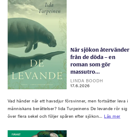
När sjökon återvänder
från de döda – en
roman som gör
massutro…
LINDA BOODH
17.6.2026
Vad händer när ett havsdjur försvinner, men fortsätter leva i
människans berättelser? Iida Turpeinens De levande rör sig
över flera sekel och följer spåren efter sjökon…
Läs mer