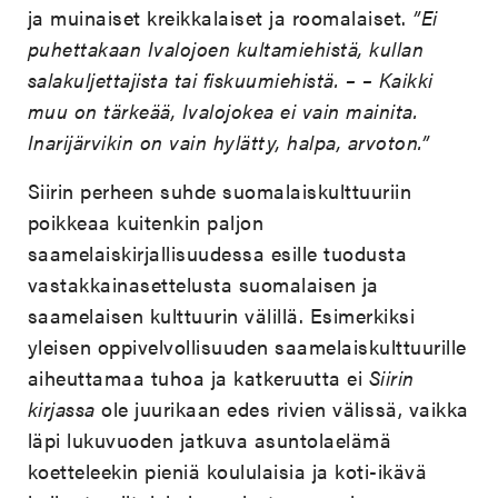
ja muinaiset kreikkalaiset ja roomalaiset.
”Ei
puhettakaan Ivalojoen kultamiehistä, kullan
salakuljettajista tai fiskuumiehistä. – – Kaikki
muu on tärkeää, Ivalojokea ei vain mainita.
Inarijärvikin on vain hylätty, halpa, arvoton.”
Siirin perheen suhde suomalaiskulttuuriin
poikkeaa kuitenkin paljon
saamelaiskirjallisuudessa esille tuodusta
vastakkainasettelusta suomalaisen ja
saamelaisen kulttuurin välillä. Esimerkiksi
yleisen oppivelvollisuuden saamelaiskulttuurille
aiheuttamaa tuhoa ja katkeruutta ei
Siirin
kirjassa
ole juurikaan edes rivien välissä, vaikka
läpi lukuvuoden jatkuva asuntolaelämä
koetteleekin pieniä koululaisia ja koti-ikävä