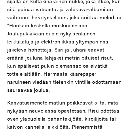
sijalla on kultakiharainen nukke, joka itkee, kun
sitä painaa vatsasta, ja valokuva-albumi on
vaihtunut herätyskelloon, joka soittaa melodiaa
”Honkain keskellä mökkini seisoo”.
Joulupukkikaan ei ole nykyisenlainen
leikkikaluja ja elektroniikkaa yltympäriinsä
jakeleva hohottaja. Siiri ja Juhani saavat
eräänä jouluna lahjaksi metrin pituiset risut,
kun epäilevät pukin olemassaoloa eivätkä
tottele äitiään. Harmaata käärepaperi
naruineen viedään tietenkin vintille odottamaan
seuraavaa joulua.
Kasvatusmenetelmätkin poikkeavat siitä, mitä
nykyään neuvolassa opastetaan. Risu odottaa
oven yläpuolella pahantekijöitä, kiroilijoita tai
kaivon kannella leikkijöitä. Pienemmistä