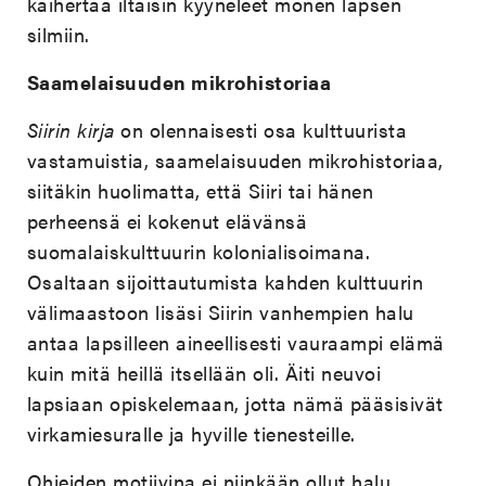
kaihertaa iltaisin kyyneleet monen lapsen
silmiin.
Saamelaisuuden mikrohistoriaa
Siirin kirja
on olennaisesti osa kulttuurista
vastamuistia, saamelaisuuden mikrohistoriaa,
siitäkin huolimatta, että Siiri tai hänen
perheensä ei kokenut elävänsä
suomalaiskulttuurin kolonialisoimana.
Osaltaan sijoittautumista kahden kulttuurin
välimaastoon lisäsi Siirin vanhempien halu
antaa lapsilleen aineellisesti vauraampi elämä
kuin mitä heillä itsellään oli. Äiti neuvoi
lapsiaan opiskelemaan, jotta nämä pääsisivät
virkamiesuralle ja hyville tienesteille.
Ohjeiden motiivina ei niinkään ollut halu