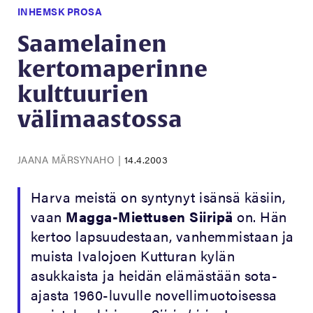
INHEMSK PROSA
Saamelainen
kertomaperinne
kulttuurien
välimaastossa
JAANA MÄRSYNAHO
|
14.4.2003
Harva meistä on syntynyt isänsä käsiin,
vaan
Magga-Miettusen Siiripä
on. Hän
kertoo lapsuudestaan, vanhemmistaan ja
muista Ivalojoen Kutturan kylän
asukkaista ja heidän elämästään sota-
ajasta 1960-luvulle novellimuotoisessa