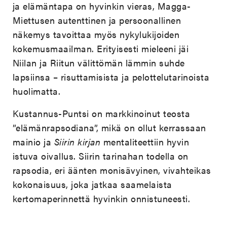
ja elämäntapa on hyvinkin vieras, Magga-
Miettusen autenttinen ja persoonallinen
näkemys tavoittaa myös nykylukijoiden
kokemusmaailman. Erityisesti mieleeni jäi
Niilan ja Riitun välittömän lämmin suhde
lapsiinsa – risuttamisista ja pelottelutarinoista
huolimatta.
Kustannus-Puntsi on markkinoinut teosta
”elämänrapsodiana”, mikä on ollut kerrassaan
mainio ja
Siirin kirjan
mentaliteettiin hyvin
istuva oivallus. Siirin tarinahan todella on
rapsodia, eri äänten monisävyinen, vivahteikas
kokonaisuus, joka jatkaa saamelaista
kertomaperinnettä hyvinkin onnistuneesti.