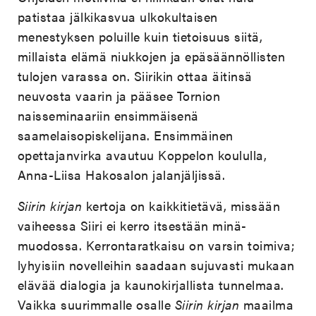
patistaa jälkikasvua ulkokultaisen
menestyksen poluille kuin tietoisuus siitä,
millaista elämä niukkojen ja epäsäännöllisten
tulojen varassa on. Siirikin ottaa äitinsä
neuvosta vaarin ja pääsee Tornion
naisseminaariin ensimmäisenä
saamelaisopiskelijana. Ensimmäinen
opettajanvirka avautuu Koppelon koululla,
Anna-Liisa Hakosalon jalanjäljissä.
Siirin kirjan
kertoja on kaikkitietävä, missään
vaiheessa Siiri ei kerro itsestään minä-
muodossa. Kerrontaratkaisu on varsin toimiva;
lyhyisiin novelleihin saadaan sujuvasti mukaan
elävää dialogia ja kaunokirjallista tunnelmaa.
Vaikka suurimmalle osalle
Siirin kirjan
maailma