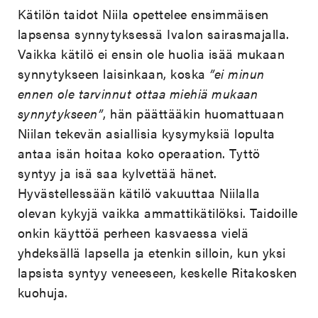
Kätilön taidot Niila opettelee ensimmäisen
lapsensa synnytyksessä Ivalon sairasmajalla.
Vaikka kätilö ei ensin ole huolia isää mukaan
synnytykseen laisinkaan, koska
”ei minun
ennen ole tarvinnut ottaa miehiä mukaan
synnytykseen”
, hän päättääkin huomattuaan
Niilan tekevän asiallisia kysymyksiä lopulta
antaa isän hoitaa koko operaation. Tyttö
syntyy ja isä saa kylvettää hänet.
Hyvästellessään kätilö vakuuttaa Niilalla
olevan kykyjä vaikka ammattikätilöksi. Taidoille
onkin käyttöä perheen kasvaessa vielä
yhdeksällä lapsella ja etenkin silloin, kun yksi
lapsista syntyy veneeseen, keskelle Ritakosken
kuohuja.