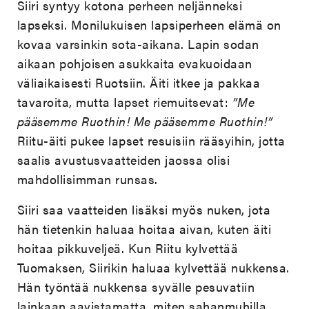
Siiri syntyy kotona perheen neljänneksi
lapseksi. Monilukuisen lapsiperheen elämä on
kovaa varsinkin sota-aikana. Lapin sodan
aikaan pohjoisen asukkaita evakuoidaan
väliaikaisesti Ruotsiin. Äiti itkee ja pakkaa
tavaroita, mutta lapset riemuitsevat:
”Me
pääsemme Ruothin! Me pääsemme Ruothin!”
Riitu-äiti pukee lapset resuisiin rääsyihin, jotta
saalis avustusvaatteiden jaossa olisi
mahdollisimman runsas.
Siiri saa vaatteiden lisäksi myös nuken, jota
hän tietenkin haluaa hoitaa aivan, kuten äiti
hoitaa pikkuveljeä. Kun Riitu kylvettää
Tuomaksen, Siirikin haluaa kylvettää nukkensa.
Hän työntää nukkensa syvälle pesuvatiin
lainkaan aavistamatta, miten sahanmuhilla