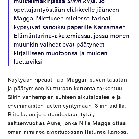
muistelmakirjassa
Siirin kirja
. Jo
opettajantyöstään eläkkeelle jääneen
Magga-Miettusen mielessä tarinat
kypsyivät sanoiksi paperille Kärsämäen
Elämäntarina-akatemiassa, jossa monen
muunkin vaiheet ovat päätyneet
kirjalliseen muotoonsa ja muiden
luettaviksi.
Käytyään ripeästi läpi Maggan suvun taustan
ja päätymisen Kutturaan kerronta tarkentuu
Siirin vanhempien suhteen alkutaipaleelle ja
ensimmäisten lasten syntymään. Siirin äidillä,
Riitulla, on jo entuudestaan tytär,
seitsenvuotias Aune, jonka Niila Magga ottaa
omiin nimiinsä avioituessaan Riitunsa kanssa.