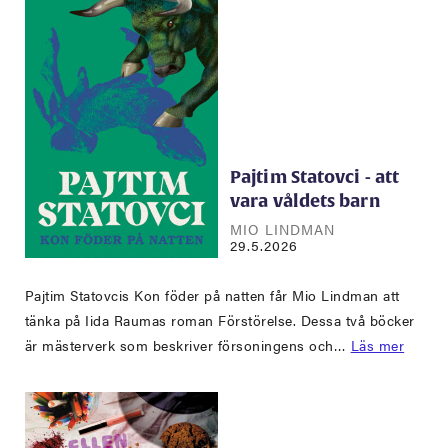
Pajtim Statovci - att
vara våldets barn
MIO LINDMAN
29.5.2026
Pajtim Statovcis Kon föder på natten får Mio Lindman att
tänka på Iida Raumas roman Förstörelse. Dessa två böcker
är mästerverk som beskriver försoningens och…
Läs mer