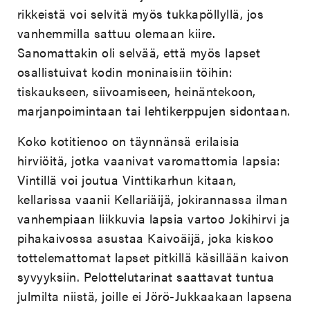
rikkeistä voi selvitä myös tukkapöllyllä, jos
vanhemmilla sattuu olemaan kiire.
Sanomattakin oli selvää, että myös lapset
osallistuivat kodin moninaisiin töihin:
tiskaukseen, siivoamiseen, heinäntekoon,
marjanpoimintaan tai lehtikerppujen sidontaan.
Koko kotitienoo on täynnänsä erilaisia
hirviöitä, jotka vaanivat varomattomia lapsia:
Vintillä voi joutua Vinttikarhun kitaan,
kellarissa vaanii Kellariäijä, jokirannassa ilman
vanhempiaan liikkuvia lapsia vartoo Jokihirvi ja
pihakaivossa asustaa Kaivoäijä, joka kiskoo
tottelemattomat lapset pitkillä käsillään kaivon
syvyyksiin. Pelottelutarinat saattavat tuntua
julmilta niistä, joille ei Jörö-Jukkaakaan lapsena