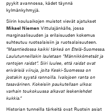
pyykit avannossa, kädet täynnä
kylmänkyhmyjä.
Siirin kouluaikojen muistot vievät ajatukset
Mikael Niemen
Vittulajänkälle, jossa
marginaalisuuden ja erilaisuuden kokemus
suhteutuu ruotsalaisiin ja ruotsalaisuuteen.
”Maantiedossa kaikki tärkeä on Etelä-Suomessa.
Laulutunneillakin lauletaan ”Männikkömetsät ja
rantojen raidat”. Siiri luulee, että raidat ovat
erivärisiä viiruja, joita Keski-Suomessa on
jostakin syystä rannoilla. Ivalojoen ranta on
tasavärinen. Kokeisiin paukutellaan ulkoa:
varhain toukokuussa alkavat leskenlehdet
kukkia.”
Historian tunneilla tärkeitä ovat Ruotsin asiat