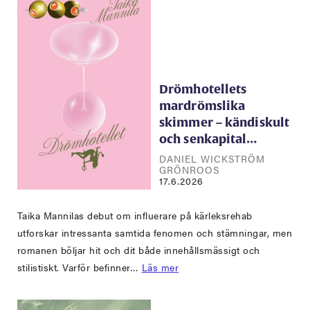
Drömhotellets
mardrömslika
skimmer – kändiskult
och senkapital…
DANIEL WICKSTRÖM
GRÖNROOS
17.6.2026
Taika Mannilas debut om influerare på kärleksrehab
utforskar intressanta samtida fenomen och stämningar, men
romanen böljar hit och dit både innehållsmässigt och
stilistiskt. Varför befinner…
Läs mer