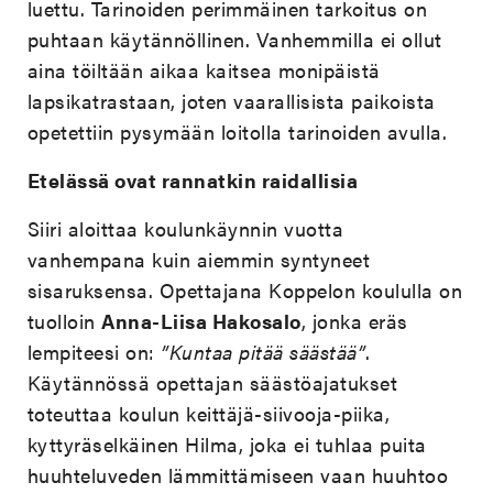
luettu. Tarinoiden perimmäinen tarkoitus on
puhtaan käytännöllinen. Vanhemmilla ei ollut
aina töiltään aikaa kaitsea monipäistä
lapsikatrastaan, joten vaarallisista paikoista
opetettiin pysymään loitolla tarinoiden avulla.
Etelässä ovat rannatkin raidallisia
Siiri aloittaa koulunkäynnin vuotta
vanhempana kuin aiemmin syntyneet
sisaruksensa. Opettajana Koppelon koululla on
tuolloin
Anna-Liisa Hakosalo
, jonka eräs
lempiteesi on:
”Kuntaa pitää säästää”
.
Käytännössä opettajan säästöajatukset
toteuttaa koulun keittäjä-siivooja-piika,
kyttyräselkäinen Hilma, joka ei tuhlaa puita
huuhteluveden lämmittämiseen vaan huuhtoo