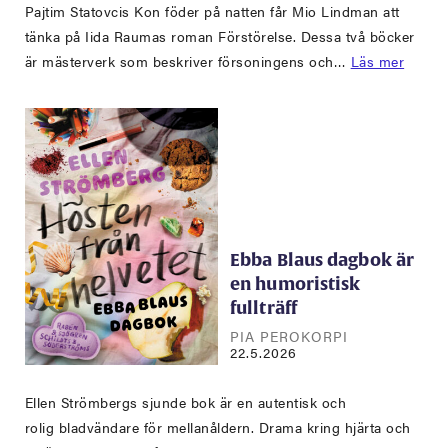
Pajtim Statovcis Kon föder på natten får Mio Lindman att
tänka på Iida Raumas roman Förstörelse. Dessa två böcker
är mästerverk som beskriver försoningens och…
Läs mer
Ebba Blaus dagbok är
en humoristisk
fullträff
PIA PEROKORPI
22.5.2026
Ellen Strömbergs sjunde bok är en autentisk och
rolig bladvändare för mellanåldern. Drama kring hjärta och