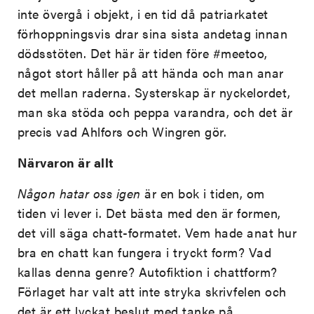
inte övergå i objekt, i en tid då patriarkatet
förhoppningsvis drar sina sista andetag innan
dödsstöten. Det här är tiden före #meetoo,
något stort håller på att hända och man anar
det mellan raderna. Systerskap är nyckelordet,
man ska stöda och peppa varandra, och det är
precis vad Ahlfors och Wingren gör.
Närvaron är allt
Någon hatar oss igen
är en bok i tiden, om
tiden vi lever i. Det bästa med den är formen,
det vill säga chatt-formatet. Vem hade anat hur
bra en chatt kan fungera i tryckt form? Vad
kallas denna genre? Autofiktion i chattform?
Förlaget har valt att inte stryka skrivfelen och
det är ett lyckat beslut med tanke på