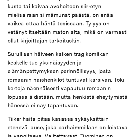
kusta tai kaivaa avohoitoon siirretyn
mielisairaan silmämunat päästä, on enää
vaikea ottaa häntä tosissaan. Tylyys on
vetänyt itseltään maton alta, mikä on varmasti
ollut kirjoittajan tarkoituskin.
Surullisen häiveen kaiken tragikomiikan
keskelle tuo yksinäisyyden ja
elämänpettymyksen perinnöllisyys, josta
romaanin naishenkilöt tuntuvat kärsivän. Toki
kertoja näennäisesti vapautuu romaanin
lopussa äidistään, mutta henkistä eheytymistä
hänessä ei näy tapahtuvan.
Tiikerihaita pitää kasassa sykäyksittäin
etenevä lause, joka parhaimmillaan on loistava
ja vangitseva. Valitettavasti Tuominen on