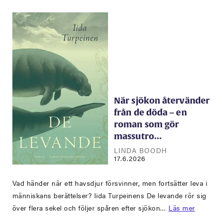
När sjökon återvänder
från de döda – en
roman som gör
massutro…
LINDA BOODH
17.6.2026
Vad händer när ett havsdjur försvinner, men fortsätter leva i
människans berättelser? Iida Turpeinens De levande rör sig
över flera sekel och följer spåren efter sjökon…
Läs mer