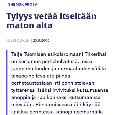
INHEMSK PROSA
Tylyys vetää itseltään
maton alta
JUSSI AURÉN
|
23.5.2000
Taija Tuomisen esikoisromaani Tiikerihai
on kertomus perhehelvetistä, jossa
juoppohulluuden ja normaaliuden välillä
tasapainoileva äiti piinaa
perhetaustastaan irti ponnistelevan
tyttärensä lisäksi irvivituksi kutsumaansa
anoppia ja rupikonnaksi kutsumaansa
miestään. Piinaamiseensa äiti käyttää
kaikkia perinteisiä keinoja itsemurhalla