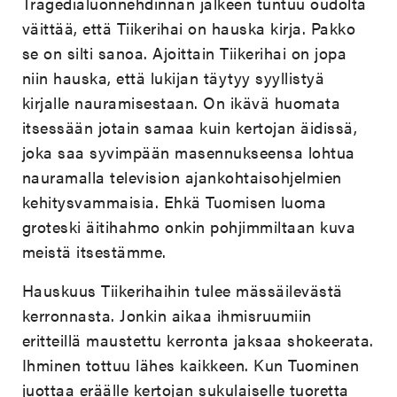
Tragedialuonnehdinnan jälkeen tuntuu oudolta
väittää, että Tiikerihai on hauska kirja. Pakko
se on silti sanoa. Ajoittain Tiikerihai on jopa
niin hauska, että lukijan täytyy syyllistyä
kirjalle nauramisestaan. On ikävä huomata
itsessään jotain samaa kuin kertojan äidissä,
joka saa syvimpään masennukseensa lohtua
nauramalla television ajankohtaisohjelmien
kehitysvammaisia. Ehkä Tuomisen luoma
groteski äitihahmo onkin pohjimmiltaan kuva
meistä itsestämme.
Hauskuus Tiikerihaihin tulee mässäilevästä
kerronnasta. Jonkin aikaa ihmisruumiin
eritteillä maustettu kerronta jaksaa shokeerata.
Ihminen tottuu lähes kaikkeen. Kun Tuominen
juottaa eräälle kertojan sukulaiselle tuoretta