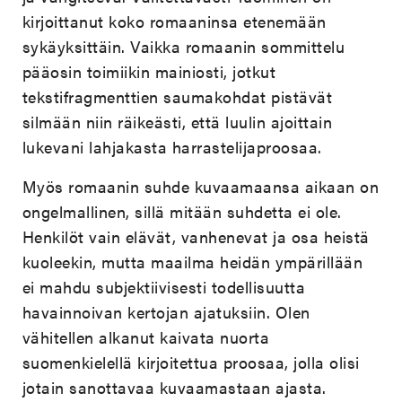
kirjoittanut koko romaaninsa etenemään
sykäyksittäin. Vaikka romaanin sommittelu
pääosin toimiikin mainiosti, jotkut
tekstifragmenttien saumakohdat pistävät
silmään niin räikeästi, että luulin ajoittain
lukevani lahjakasta harrastelijaproosaa.
Myös romaanin suhde kuvaamaansa aikaan on
ongelmallinen, sillä mitään suhdetta ei ole.
Henkilöt vain elävät, vanhenevat ja osa heistä
kuoleekin, mutta maailma heidän ympärillään
ei mahdu subjektiivisesti todellisuutta
havainnoivan kertojan ajatuksiin. Olen
vähitellen alkanut kaivata nuorta
suomenkielellä kirjoitettua proosaa, jolla olisi
jotain sanottavaa kuvaamastaan ajasta.