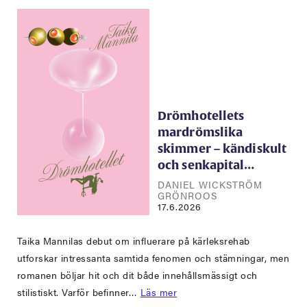
Drömhotellets
mardrömslika
skimmer – kändiskult
och senkapital…
DANIEL WICKSTRÖM
GRÖNROOS
17.6.2026
Taika Mannilas debut om influerare på kärleksrehab
utforskar intressanta samtida fenomen och stämningar, men
romanen böljar hit och dit både innehållsmässigt och
stilistiskt. Varför befinner…
Läs mer