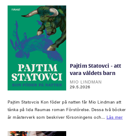
Pajtim Statovci - att
vara våldets barn
MIO LINDMAN
29.5.2026
Pajtim Statovcis Kon föder på natten får Mio Lindman att
tänka på Iida Raumas roman Förstörelse. Dessa två böcker
är mästerverk som beskriver försoningens och…
Läs mer