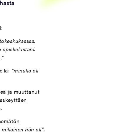
nhasta
i:
tokeskuksessa.
 opiskelustani.
.”
ella:
”minulla oli
eä ja muuttanut
keskeyttäen
.
enemätön
 millainen hän oli”
,