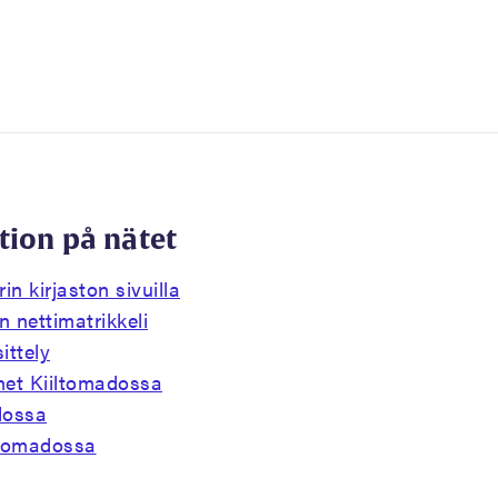
tion på nätet
rin kirjaston sivuilla
en nettimatrikkeli
ittely
het Kiiltomadossa
dossa
ltomadossa