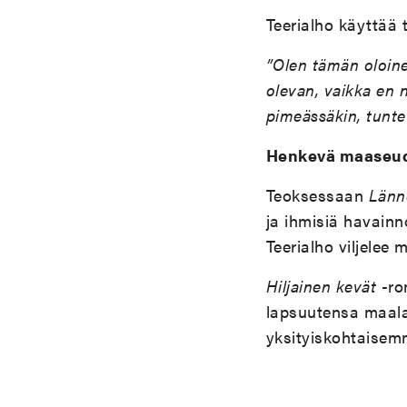
Teerialho käyttää 
”Olen tämän oloine
olevan, vaikka en n
pimeässäkin, tuntev
Henkevä maaseud
Teoksessaan
Länn
ja ihmisiä havain
Teerialho viljele
Hiljainen kevät
-ro
lapsuutensa maala
yksityiskohtaisem