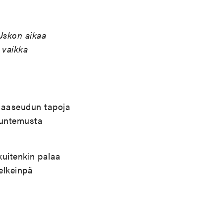
 Uskon aikaa
 vaikka
maaseudun tapoja
tuntemusta
uitenkin palaa
elkeinpä