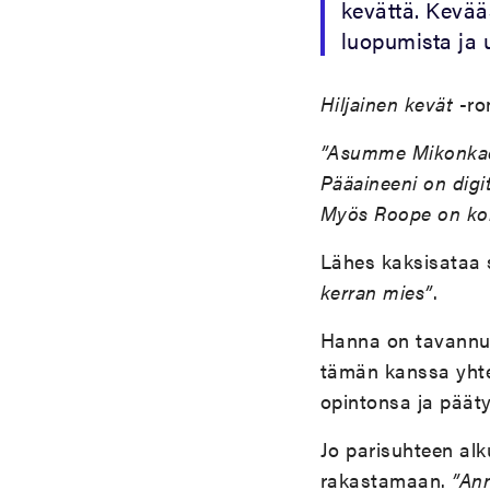
kevättä. Kevääs
luopumista ja 
Hiljainen kevät
-ro
”Asumme Mikonkadul
Pääaineeni on digit
Myös Roope on kolm
Lähes kaksisataa 
kerran mies”
.
Hanna on tavannu
tämän kanssa yhte
opintonsa ja pääty
Jo parisuhteen al
rakastamaan.
”Ann