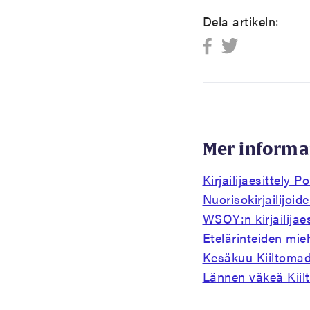
Dela artikeln:
Mer informa
Kirjailijaesittely Po
Nuorisokirjailijoid
WSOY:n kirjailijaes
Etelärinteiden mie
Kesäkuu Kiiltoma
Lännen väkeä Kii