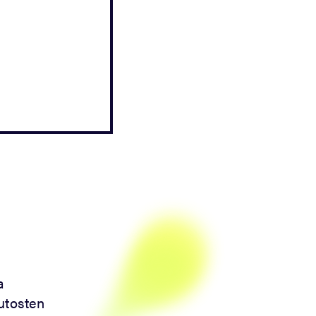
a
utosten