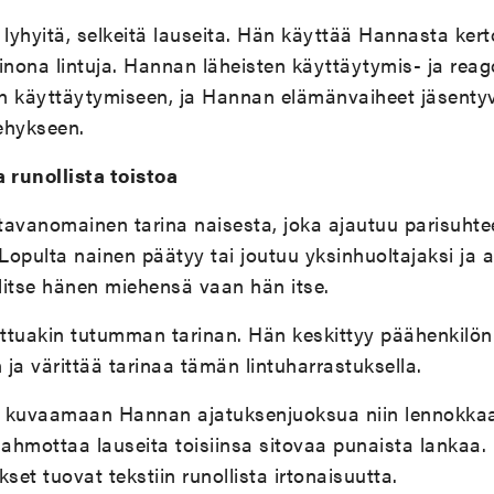
aa lyhyitä, selkeitä lauseita. Hän käyttää Hannasta ke
ona lintuja. Hannan läheisten käyttäytymis- ja reago
en käyttäytymiseen, ja Hannan elämänvaiheet jäsentyvä
ehykseen.
 runollista toistoa
tavanomainen tarina naisesta, joka ajautuu parisuhte
opulta nainen päätyy tai joutuu yksinhuoltajaksi ja a
llitse hänen miehensä vaan hän itse.
uttuakin tutumman tarinan. Hän keskittyy päähenkilön
ja värittää tarinaa tämän lintuharrastuksella.
yy kuvaamaan Hannan ajatuksenjuoksua niin lennokkaas
hahmottaa lauseita toisiinsa sitovaa punaista lankaa. 
set tuovat tekstiin runollista irtonaisuutta.