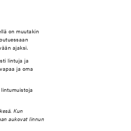
llä on muutakin
Joutuessaan
vään ajaksi.
i lintuja ja
a vapaa ja oma
 lintumuistoja
 kesä. Kun
taan aukovat linnun