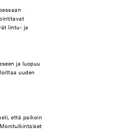
rtoessaan
intitavat
t lintu- ja
eseen ja luopuu
loittaa uuden
ti, että paikoin
Monitulkintaiset