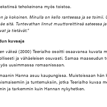
tekstinsä tehokeinona myös toistoa.
n ja kokoinen. Minulla on kello ranteessa ja se toimii.
äe sitä. Tuntevathan linnut muuttoreittinsä sateessa ja
at ja tietävät.”
un kuvaaja
en väkeä
(2000) Teerialho osoitti osaavansa kuvata 
nollisesti ja vähäeleisen osuvasti. Samaa maaseudun 
e myös uusimmassa romaanissaan.
maanin Hanna asuu kaupungissa. Muistoissaan hän k
ismaisemiin ja tuntemuksiin, jotka Teerialho kuvaa m
min ja tarkemmin kuin Hannan nykyhetken.