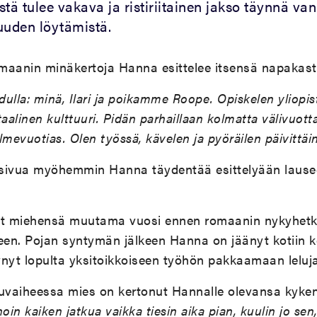
tä tulee vakava ja ristiriitainen jakso täynnä va
uuden löytämistä.
maanin minäkertoja Hanna esittelee itsensä napakast
la: minä, Ilari ja poikamme Roope. Opiskelen yliopis
aalinen kulttuuri. Pidän parhaillaan kolmatta välivuotta
evuotias. Olen työssä, kävelen ja pyöräilen päivittäin
sivua myöhemmin Hanna täydentää esittelyään lause
t miehensä muutama vuosi ennen romaanin nykyhetk
en. Pojan syntymän jälkeen Hanna on jäänyt kotiin 
nyt lopulta yksitoikkoiseen työhön pakkaamaan leluja
kuvaiheessa mies on kertonut Hannalle olevansa kyk
oin kaiken jatkua vaikka tiesin aika pian, kuulin jo sen,