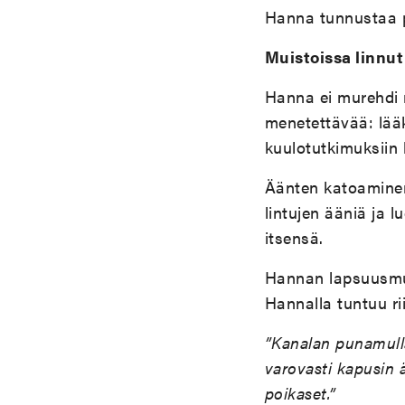
Hanna tunnustaa p
Muistoissa linnut
Hanna ei murehdi
menetettävää: lää
kuulotutkimuksiin 
Äänten katoaminen 
lintujen ääniä ja 
itsensä.
Hannan lapsuusmuist
Hannalla tuntuu ri
”Kanalan punamulla
varovasti kapusin ä
poikaset.”