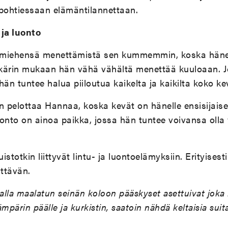
ohtiessaan elämäntilannettaan.
 ja luonto
 miehensä menettämistä sen kummemmin, koska häne
kärin mukaan hän vähä vähältä menettää kuuloaan. 
hän tuntee halua piiloutua kaikelta ja kaikilta koko ke
pelottaa Hannaa, koska kevät on hänelle ensisijaisest
luonto on ainoa paikka, jossa hän tuntee voivansa oll
otkin liittyvät lintu- ja luontoelämyksiin. Erityisesti
ittävän.
lla maalatun seinän koloon pääskyset asettuivat joka
mpärin päälle ja kurkistin, saatoin nähdä keltaisia sui