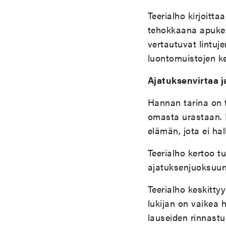
Teerialho kirjoitt
tehokkaana apukein
vertautuvat lintuj
luontomuistojen k
Ajatuksenvirtaa ja
Hannan tarina on 
omasta urastaan. L
elämän, jota ei ha
Teerialho kertoo t
ajatuksenjuoksuun 
Teerialho keskitt
lukijan on vaikea 
lauseiden rinnastuk