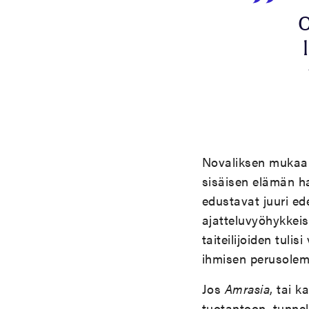
O
Novaliksen mukaan 
sisäisen elämän hal
edustavat juuri ed
ajatteluvyöhykkeist
taiteilijoiden tuli
ihmisen perusolem
Jos
Amrasia
, tai 
tuotantoon, tunne