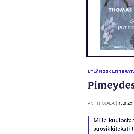
UTLÄNDSK LITTERAT
Pimeydess
ANTTI OJALA
|
13.8.20
Miltä kuulostaa
suosikkiteksti