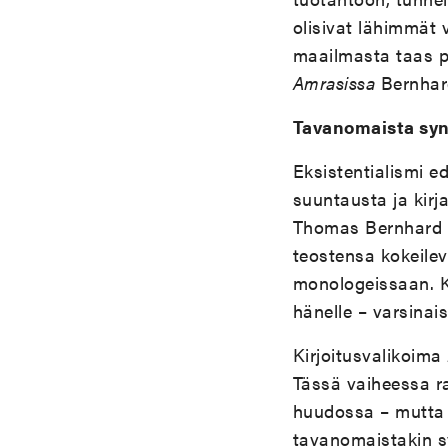
olisivat lähimmät 
maailmasta taas p
Amrasissa
Bernhardi
Tavanomaista syn
Eksistentialismi e
suuntausta ja kirj
Thomas Bernhard ot
teostensa kokeile
monologeissaan. 
hänelle – varsinais
Kirjoitusvalikoima
Tässä vaiheessa r
huudossa – mutta B
tavanomaistakin s