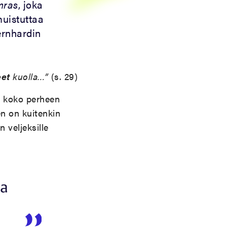
mras
, joka
muistuttaa
ernhardin
et
kuolla…”
(s. 29)
t koko perheen
n on kuitenkin
 veljeksille
ea