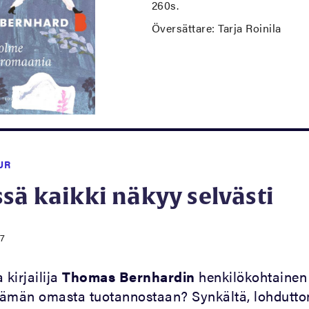
260s.
Översättare: Tarja Roinila
UR
ä kaikki näkyy selvästi
17
 kirjailija
Thomas Bernhardin
henkilökohtainen
 tämän omasta tuotannostaan? Synkältä, lohdutto