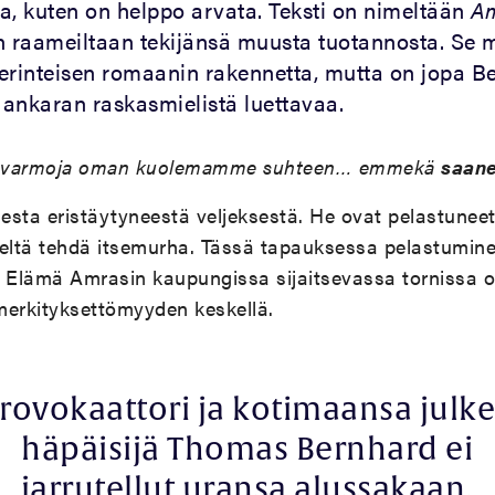
ta, kuten on helppo arvata. Teksti on nimeltään
A
n raameiltaan tekijänsä muusta tuotannosta. Se 
erinteisen romaanin rakennetta, mutta on jopa B
ankaran raskasmielistä luettavaa.
tsevarmoja oman kuolemamme suhteen… emmekä
saane
esta eristäytyneestä veljeksestä. He ovat pelastunee
seltä tehdä itsemurha. Tässä tapauksessa pelastumine
 Elämä Amrasin kaupungissa sijaitsevassa tornissa on
merkityksettömyyden keskellä.
rovokaattori ja kotimaansa julk
häpäisijä Thomas Bernhard ei
jarrutellut uransa alussakaan.