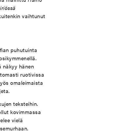
iriössä
uitenkin vaihtunut
ofian puhutuinta
uosikymmenellä.
ämä näkyy hänen
tomasti ruotivissa
yös omaleimaista
jeta.
kujen teksteihin.
 ollut kovimmassa
elee vielä
itsemurhaan.