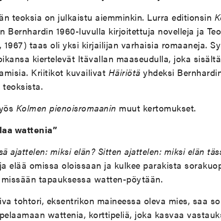
n teoksia on julkaistu aiemminkin. Lurra editionsin
K
iin Bernhardin 1960-luvulla kirjoitettuja novelleja ja T
 1967) taas oli yksi kirjailijan varhaisia romaaneja. 
oikansa kiertelevät Itävallan maaseudulla, joka sisältä
misia. Kriitikot kuvailivat
Häiriötä
yhdeksi Bernhardin
ä teoksista.
myös
Kolmen pienoisromaanin
muut kertomukset.
laa wattenia”
ä ajattelen: miksi elän? Sitten ajattelen: miksi elän tä
ja elää omissa oloissaan ja kulkee parakista sorakuop
i missään tapauksessa watten-pöytään.
iva tohtori, eksentrikon maineessa oleva mies, saa s
pelaamaan wattenia, korttipeliä, joka kasvaa vastauk