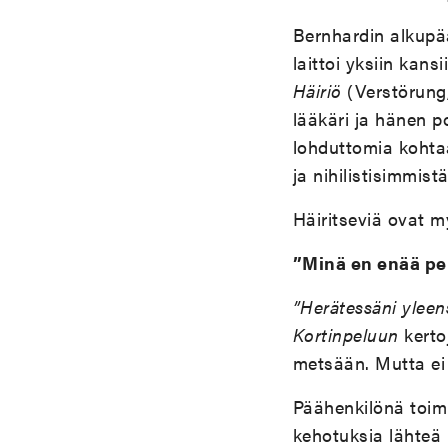
Bernhardin alkupää
laittoi yksiin kans
Häiriö
(Verstörung,
lääkäri ja hänen p
lohduttomia kohtaa
ja nihilistisimmist
Häiritseviä ovat 
”Minä en enää pe
”Herätessäni yleens
Kortinpeluun
kerto
metsään. Mutta e
Päähenkilönä toim
kehotuksia lähteä 