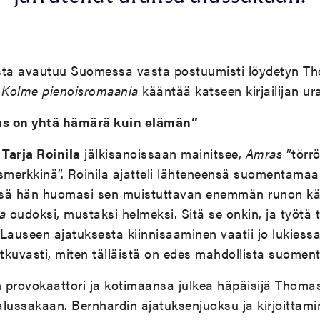
sta avautuu Suomessa vasta postuumisti löydetyn T
.
Kolme pienoisromaania
kääntää katseen kirjailijan ura
s on yhtä hämärä kuin elämän”
a
Tarja Roinila
jälkisanoissaan mainitsee,
Amras
”törrö
merkkinä”. Roinila ajatteli lähteneensä suomentamaa
ssä hän huomasi sen muistuttavan enemmän runon k
a
oudoksi, mustaksi helmeksi. Sitä se onkin, ja työtä 
. Lauseen ajatuksesta kiinnisaaminen vaatii jo lukiessa
atkuvasti, miten tälläistä on edes mahdollista suomen
nen provokaattori ja kotimaansa julkea häpäisijä Thoma
 alussakaan. Bernhardin ajatuksenjuoksu ja kirjoittam