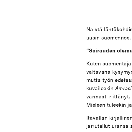
Näistä lähtökohdi
uusin suomennos
”Sairauden olemu
Kuten suomentaj
valtavana kysymys
mutta työn edete
kuvaileekin
Amrasi
varmasti riittänyt
Mieleen tuleekin j
Itävallan kirjalli
jarrutellut uransa