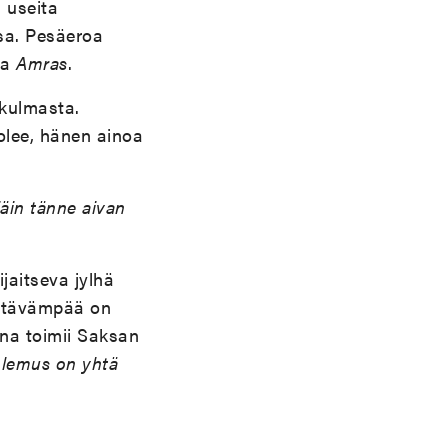
 useita
sa. Pesäeroa
va
Amras
.
ökulmasta.
uolee, hänen ainoa
jäin tänne aivan
jaitseva jylhä
ttävämpää on
a toimii Saksan
olemus on yhtä