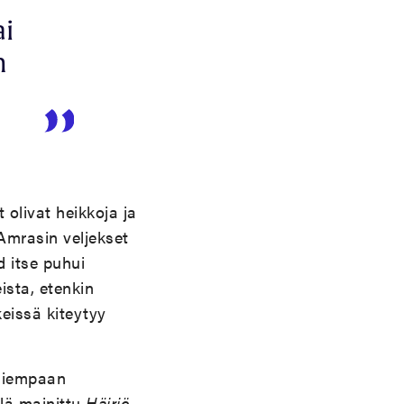
ai
n
i
 olivat heikkoja ja
 Amrasin veljekset
d itse puhui
eista, etenkin
keissä kiteytyy
 aiempaan
lä mainittu
Häiriö