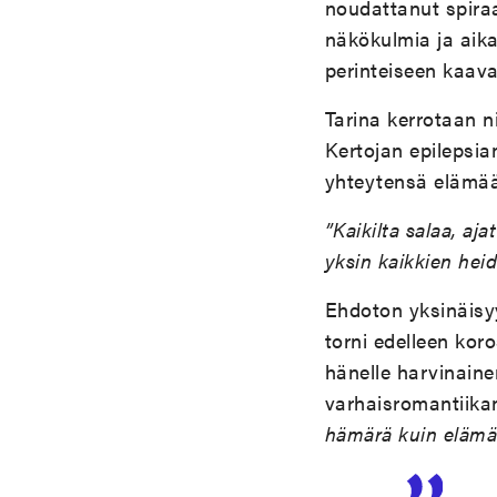
noudattanut spiraa
näkökulmia ja aik
perinteiseen kaav
Tarina kerrotaan n
Kertojan epilepsia
yhteytensä elämää
”Kaikilta salaa, aj
yksin kaikkien heid
Ehdoton yksinäisyy
torni edelleen kor
hänelle harvinaine
varhaisromantiikan 
hämärä kuin eläm