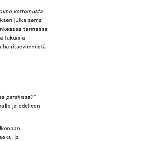
olme kertomusta
eoksen julkaisema
Synkeässä tarinassa
ä lukuisia
 häiritsevimmistä
ssä parakissa?”
alle ja edelleen
olkenaan
seksi ja