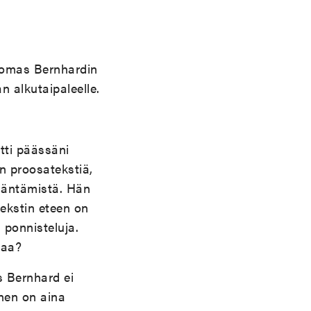
homas Bernhardin
n alkutaipaleelle.
tti päässäni
n proosatekstiä,
ääntämistä. Hän
tekstin eteen on
 ponnisteluja.
taa?
s Bernhard ei
inen on aina