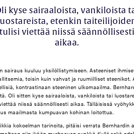
li kyse sairaaloista, vankiloista t
luostareista, etenkin taiteilijoide
tulisi viettää niissä säännöllisest
aikaa.
sairaus kuuluu yksilöllistymiseen. Asteeniset ihmiset
litsemia, toisin kuin vahvat ja ruumiilliset steenikot.
ellisiä, kontrastinaan steeninen ulkomaailma. Bernhar
ä. Oli sitten kyse sairaaloista, vankiloista tai luostar
si viettää niissä säännöllisesti aikaa. Tälläisissä vyöhyk
us maailmasta kumpuavan kohinan loitottua.
kaikkia kokoelman tarinoita, pitäisi verrata Bernhardin
lmaltaan niin ikään murhaavan synkkä
Kyllä
sekä edel