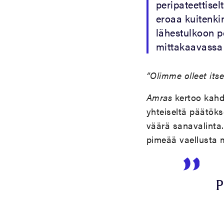
peripateettisel
eroaa kuitenki
lähestulkoon p
mittakaavassa 
”Olimme olleet i
Amras
kertoo kahd
yhteiseltä päätök
väärä sanavalinta.
pimeää vaellusta 
P