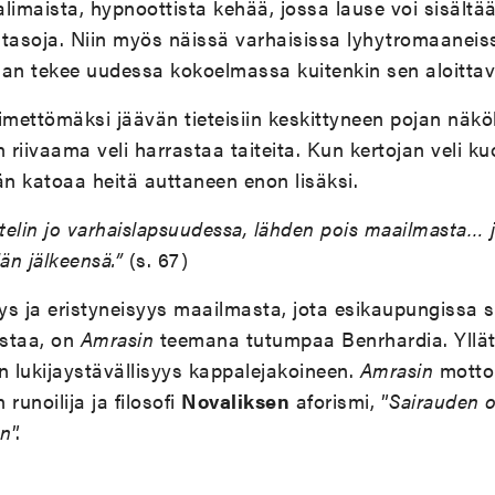
limaista, hypnoottista kehää, jossa lause voi sisältää
atasoja. Niin myös näissä varhaisissa lyhytromaaneis
aan tekee uudessa kokoelmassa kuitenkin sen aloitta
imettömäksi jäävän tieteisiin keskittyneen pojan näk
n riivaama veli harrastaa taiteita. Kun kertojan veli k
n katoaa heitä auttaneen enon lisäksi.
attelin jo varhaislapsuudessa, lähden pois maailmasta… 
än jälkeensä.”
(s. 67)
s ja eristyneisyys maailmasta, jota esikaupungissa si
ostaa, on
Amrasin
teemana tutumpaa Benrhardia. Yllä
n lukijaystävällisyys kappalejakoineen.
Amrasin
motton
runoilija ja filosofi
Novaliksen
aforismi, ”
Sairauden 
än
”.