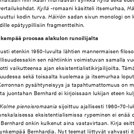
vertailukohdat.
Kyllä
-romaani käsitteli itsemurhaa,
Hä
uuttui kodin turva.
Häiriön
sadan sivun monologi on k
lle epätyypillisiin fragmentteihin.
kempää proosaa alakulon runoilijalta
dusti etenkin 1950-luvulta lähtien mannermaisen filos
allisuudessakin sen nähtiinkin voimistuvan samalla v
ti vaikutteensa ajan eksistentialistikirjailijoilta. T
vuudessa sekä toisaalta kuolemaa ja itsemurhaa loput
Kerronnan pysähtyneisyys ja tapahtumattomuus on m
ta juontahan Bernhard ei kirjoissaan lukijan eteen kul
Kolme pienoisromaania
sijoittuu ajallisesti 1960–70-lu
anskalaisessa eksistentialismissa rypeminen ei enää
ernhard onkin kulkenut aina vastavirtaan. Kirja esitt
ynkempää Bernhardia. Nyt teemat liittyvät vahvasti 