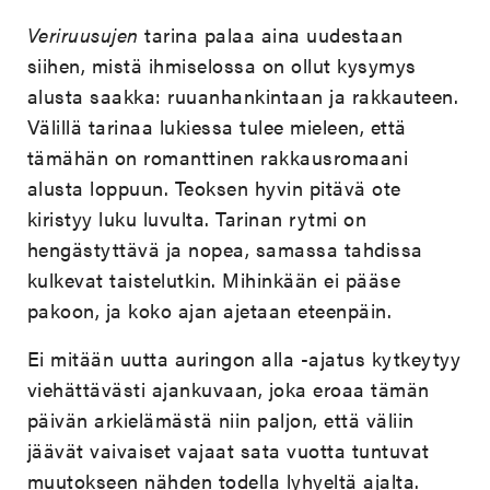
Veriruusujen
tarina palaa aina uudestaan
siihen, mistä ihmiselossa on ollut kysymys
alusta saakka: ruuanhankintaan ja rakkauteen.
Välillä tarinaa lukiessa tulee mieleen, että
tämähän on romanttinen rakkausromaani
alusta loppuun. Teoksen hyvin pitävä ote
kiristyy luku luvulta. Tarinan rytmi on
hengästyttävä ja nopea, samassa tahdissa
kulkevat taistelutkin. Mihinkään ei pääse
pakoon, ja koko ajan ajetaan eteenpäin.
Ei mitään uutta auringon alla -ajatus kytkeytyy
viehättävästi ajankuvaan, joka eroaa tämän
päivän arkielämästä niin paljon, että väliin
jäävät vaivaiset vajaat sata vuotta tuntuvat
muutokseen nähden todella lyhyeltä ajalta.