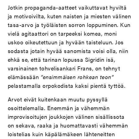
Jotkin propaganda-aatteet vaikuttavat hyviltä
ja motivoivilta, kuten naisten ja miesten välinen
tasa-arvo ja työläisten sorron loppuminen. Kun
vielä agitaattori on tarpeeksi komea, moni
uskoo oikeutettuun ja hyvään taisteluun. Jos
sodasta jotain hyvää sanomista voisi olla, niin
ehkä se, että tarinan lopussa Sigridin isä,
varsinainen tohvelisankari Frans, on tehnyt
elämässään
”ensimmäisen rohkean teon”
pelastamalla orpokodista kaksi pientä tyttöä.
Arvot eivät kuitenkaan muutu pyssyllä
osoittelemalla. Enemmän ja vähemmän
improvisoitujen joukkojen välinen sisällissota
on sekava, raaka ja huomattavasti vähemmän
loistelias kuin käpälämäkeen lähteneitten