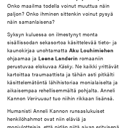
Onko maailma todella voinut muuttua näin
paljon? Onko ihminen sittenkin voinut pysyä
näin samanlaisena?
Syksyn kuluessa on ilmestynyt monta
sisällissodan sekasortoa käsittelevää tieto- ja
kaunokirjaa unohtamatta
Aku Louhimiehen
ohjaamaa ja
Leena Landerin
romaaniin
perustuvaa elokuvaa
Käsky
. Ne kaikki yrittävät
kartoittaa traumaattista ja tähän asti pitkälti
käsittelemätöntä lähihistoriaa monialaiselta ja
aikaisempaa rehellisemmältä pohjalta. Anneli
Kannon
Veriruusut
tuo niihin rikkaan lisänsä.
Humanisti Anneli Kannon runsaslukuiset
henkilöhahmot ovat niin eläviä ja
moniulotteisia, että pidän niitä aivan erityisenä