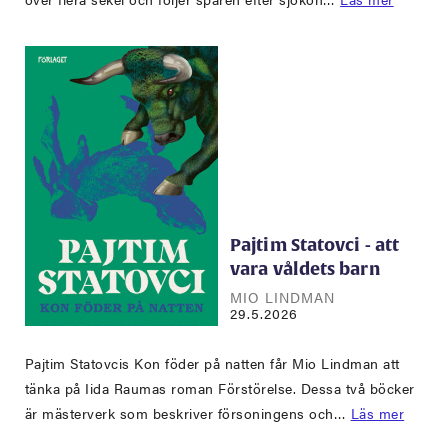
Pajtim Statovci - att
vara våldets barn
MIO LINDMAN
29.5.2026
Pajtim Statovcis Kon föder på natten får Mio Lindman att
tänka på Iida Raumas roman Förstörelse. Dessa två böcker
är mästerverk som beskriver försoningens och…
Läs mer