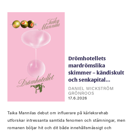
Drömhotellets
mardrömslika
skimmer – kändiskult
och senkapital…
DANIEL WICKSTRÖM
GRÖNROOS
17.6.2026
Taika Mannilas debut om influerare på kärleksrehab
utforskar intressanta samtida fenomen och stämningar, men
romanen böljar hit och dit både innehållsmässigt och