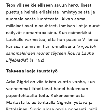
Teos vilisee kielelliseen asuun herkullisesti
puettuja helmiä erilaisista ihmistyypeistä ja
suomalaisesta luonteesta. Aivan sama,
millaiset ovat olosuhteet, ihmisen ilot ja surut
säilyvät samantapaisina. Kun esimerkiksi
Lauhalle varmistuu, että hän pääsisi Villensä
kanssa naimisiin, hän onnellisena
”kirjoitteli
sanomalehden reunat täyteen Rouva Lauha
Liljebladia
”. (s. 152)
Takeena laaja taustatyö
Arka Sigrid on viisitoista vuotta vanha, kun
vanhemmat lähettävät hänet hakemaan
paperitehtaalta töitä. Kokeneemmasta
Martasta tulee tehtaalla Sigridin ystävä ja
liittolainen. Sigrid alkaa oppia nopeasti, mitä