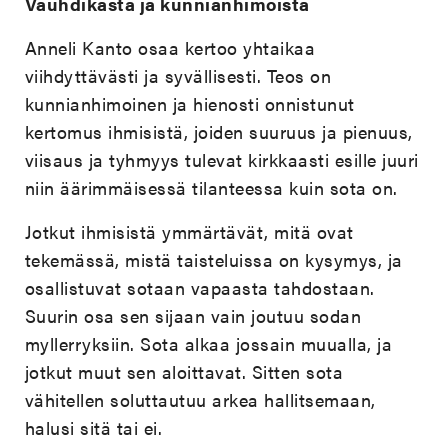
Vauhdikasta ja kunnianhimoista
Anneli Kanto osaa kertoo yhtaikaa
viihdyttävästi ja syvällisesti. Teos on
kunnianhimoinen ja hienosti onnistunut
kertomus ihmisistä, joiden suuruus ja pienuus,
viisaus ja tyhmyys tulevat kirkkaasti esille juuri
niin äärimmäisessä tilanteessa kuin sota on.
Jotkut ihmisistä ymmärtävät, mitä ovat
tekemässä, mistä taisteluissa on kysymys, ja
osallistuvat sotaan vapaasta tahdostaan.
Suurin osa sen sijaan vain joutuu sodan
myllerryksiin. Sota alkaa jossain muualla, ja
jotkut muut sen aloittavat. Sitten sota
vähitellen soluttautuu arkea hallitsemaan,
halusi sitä tai ei.