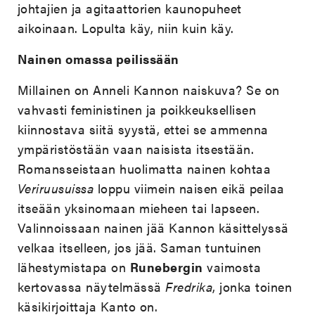
johtajien ja agitaattorien kaunopuheet
aikoinaan. Lopulta käy, niin kuin käy.
Nainen omassa peilissään
Millainen on Anneli Kannon naiskuva? Se on
vahvasti feministinen ja poikkeuksellisen
kiinnostava siitä syystä, ettei se ammenna
ympäristöstään vaan naisista itsestään.
Romansseistaan huolimatta nainen kohtaa
Veriruusuissa
loppu viimein naisen eikä peilaa
itseään yksinomaan mieheen tai lapseen.
Valinnoissaan nainen jää Kannon käsittelyssä
velkaa itselleen, jos jää. Saman tuntuinen
lähestymistapa on
Runebergin
vaimosta
kertovassa näytelmässä
Fredrika
, jonka toinen
käsikirjoittaja Kanto on.