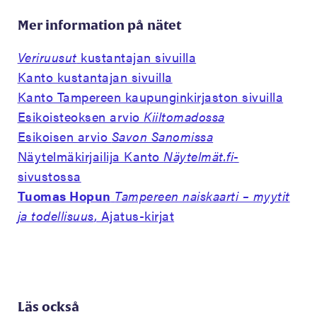
Mer information på nätet
Veriruusut
kustantajan sivuilla
Kanto kustantajan sivuilla
Kanto Tampereen kaupunginkirjaston sivuilla
Esikoisteoksen arvio
Kiiltomadossa
Esikoisen arvio
Savon Sanomissa
Näytelmäkirjailija Kanto
Näytelmät.fi
-
sivustossa
Tuomas Hopun
Tampereen naiskaarti – myytit
ja todellisuus
, Ajatus-kirjat
Läs också