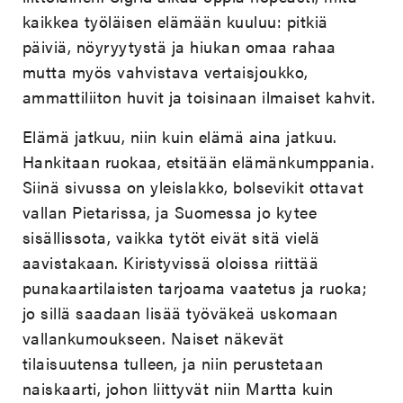
kaikkea työläisen elämään kuuluu: pitkiä
päiviä, nöyryytystä ja hiukan omaa rahaa
mutta myös vahvistava vertaisjoukko,
ammattiliiton huvit ja toisinaan ilmaiset kahvit.
Elämä jatkuu, niin kuin elämä aina jatkuu.
Hankitaan ruokaa, etsitään elämänkumppania.
Siinä sivussa on yleislakko, bolsevikit ottavat
vallan Pietarissa, ja Suomessa jo kytee
sisällissota, vaikka tytöt eivät sitä vielä
aavistakaan. Kiristyvissä oloissa riittää
punakaartilaisten tarjoama vaatetus ja ruoka;
jo sillä saadaan lisää työväkeä uskomaan
vallankumoukseen. Naiset näkevät
tilaisuutensa tulleen, ja niin perustetaan
naiskaarti, johon liittyvät niin Martta kuin