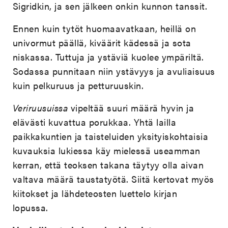
Sigridkin, ja sen jälkeen onkin kunnon tanssit.
Ennen kuin tytöt huomaavatkaan, heillä on
univormut päällä, kiväärit kädessä ja sota
niskassa. Tuttuja ja ystäviä kuolee ympäriltä.
Sodassa punnitaan niin ystävyys ja avuliaisuus
kuin pelkuruus ja petturuuskin.
Veriruusuissa
vipeltää suuri määrä hyvin ja
elävästi kuvattua porukkaa. Yhtä lailla
paikkakuntien ja taisteluiden yksityiskohtaisia
kuvauksia lukiessa käy mielessä useamman
kerran, että teoksen takana täytyy olla aivan
valtava määrä taustatyötä. Siitä kertovat myös
kiitokset ja lähdeteosten luettelo kirjan
lopussa.