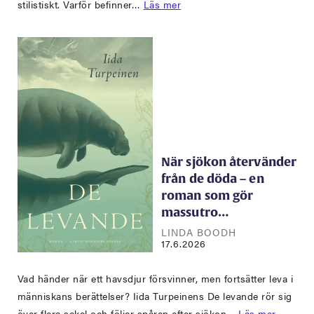
stilistiskt. Varför befinner…
Läs mer
När sjökon återvänder
från de döda – en
roman som gör
massutro…
LINDA BOODH
17.6.2026
Vad händer när ett havsdjur försvinner, men fortsätter leva i
människans berättelser? Iida Turpeinens De levande rör sig
över flera sekel och följer spåren efter sjökon…
Läs mer