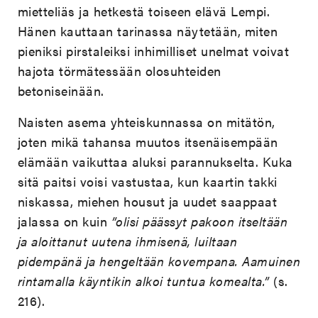
mietteliäs ja hetkestä toiseen elävä Lempi.
Hänen kauttaan tarinassa näytetään, miten
pieniksi pirstaleiksi inhimilliset unelmat voivat
hajota törmätessään olosuhteiden
betoniseinään.
Naisten asema yhteiskunnassa on mitätön,
joten mikä tahansa muutos itsenäisempään
elämään vaikuttaa aluksi parannukselta. Kuka
sitä paitsi voisi vastustaa, kun kaartin takki
niskassa, miehen housut ja uudet saappaat
jalassa on kuin
”olisi päässyt pakoon itseltään
ja aloittanut uutena ihmisenä, luiltaan
pidempänä ja hengeltään kovempana. Aamuinen
rintamalla käyntikin alkoi tuntua komealta.”
(s.
216).