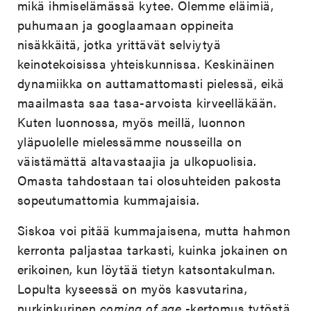
mikä ihmiselämässä kytee. Olemme eläimiä,
puhumaan ja googlaamaan oppineita
nisäkkäitä, jotka yrittävät selviytyä
keinotekoisissa yhteiskunnissa. Keskinäinen
dynamiikka on auttamattomasti pielessä, eikä
maailmasta saa tasa-arvoista kirveelläkään.
Kuten luonnossa, myös meillä, luonnon
yläpuolelle mielessämme nousseilla on
väistämättä altavastaajia ja ulkopuolisia.
Omasta tahdostaan tai olosuhteiden pakosta
sopeutumattomia kummajaisia.
Siskoa voi pitää kummajaisena, mutta hahmon
kerronta paljastaa tarkasti, kuinka jokainen on
erikoinen, kun löytää tietyn katsontakulman.
Lopulta kyseessä on myös kasvutarina,
nurkinkurinen
coming of age
-kertomus tytöstä