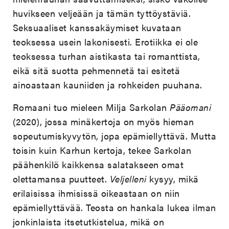
huvikseen veljeään ja tämän tyttöystäviä.
Seksuaaliset kanssakäymiset kuvataan
teoksessa usein lakonisesti. Erotiikka ei ole
teoksessa turhan aistikasta tai romanttista,
eikä sitä suotta pehmennetä tai esitetä
ainoastaan kauniiden ja rohkeiden puuhana.
Romaani tuo mieleen Milja Sarkolan
Pääomani
(2020), jossa minäkertoja on myös hieman
sopeutumiskyvytön, jopa epämiellyttävä. Mutta
toisin kuin Karhun kertoja, tekee Sarkolan
päähenkilö kaikkensa salatakseen omat
olettamansa puutteet.
Veljelleni
kysyy, mikä
erilaisissa ihmisissä oikeastaan on niin
epämiellyttävää. Teosta on hankala lukea ilman
jonkinlaista itsetutkistelua, mikä on