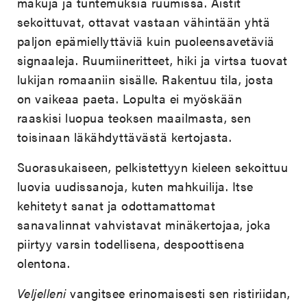
makuja ja tuntemuksia ruumissa. Aistit
sekoittuvat, ottavat vastaan vähintään yhtä
paljon epämiellyttäviä kuin puoleensavetäviä
signaaleja. Ruumiineritteet, hiki ja virtsa tuovat
lukijan romaaniin sisälle. Rakentuu tila, josta
on vaikeaa paeta. Lopulta ei myöskään
raaskisi luopua teoksen maailmasta, sen
toisinaan läkähdyttävästä kertojasta.
Suorasukaiseen, pelkistettyyn kieleen sekoittuu
luovia uudissanoja, kuten mahkuilija. Itse
kehitetyt sanat ja odottamattomat
sanavalinnat vahvistavat minäkertojaa, joka
piirtyy varsin todellisena, despoottisena
olentona.
Veljelleni
vangitsee erinomaisesti sen ristiriidan,