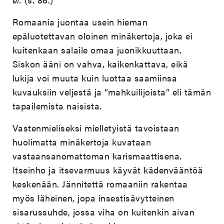
Romaania juontaa usein hieman
epäluotettavan oloinen minäkertoja, joka ei
kuitenkaan salaile omaa juonikkuuttaan.
Siskon ääni on vahva, kaikenkattava, eikä
lukija voi muuta kuin luottaa saamiinsa
kuvauksiin veljestä ja ”mahkuilijoista” eli tämän
tapailemista naisista.
Vastenmieliseksi mielletyistä tavoistaan
huolimatta minäkertoja kuvataan
vastaansanomattoman karismaattisena.
Itseinho ja itsevarmuus käyvät kädenvääntöä
keskenään. Jännitettä romaaniin rakentaa
myös läheinen, jopa insestisävytteinen
sisarussuhde, jossa viha on kuitenkin aivan