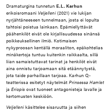
Dramaturgina tunnetun
E.L. Karhun
erikoisromaani
Veljelleni
(2021) vie lukijan
nyrjähtäneeseen tunnelmaan, josta ei lopulta
tahtoisi poistua lainkaan. Epämiellyttävät
päähenkilöt eivät ole kirjallisuudessa sinänsä
poikkeuksellinen ilmiö. Kotimaisen
nykyproosan kentällä moraaliton, epäkohtelias
minäkertoja tuntuu kuitenkin raikkaalta, sillä
liian samaistuttavat tarinat ja henkilöt eivät
aina onnistu tarjoamaan sitä etäännytystä,
jota taide parhaillaan tarjoaa. Karhun Q-
teatterissa esitetyt näytelmät
Prinsessa Hamlet
ja
Eriopis
ovat tuoneet antagonisteja lavalle ja
kertomusten keskiöön.
Veljelleni
käsittelee sisaruutta ja siihen