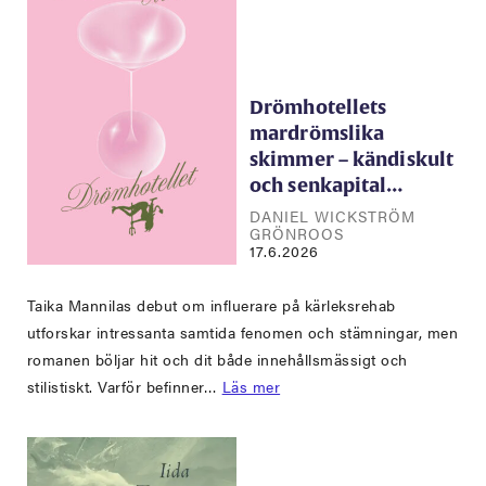
Drömhotellets
mardrömslika
skimmer – kändiskult
och senkapital…
DANIEL WICKSTRÖM
GRÖNROOS
17.6.2026
Taika Mannilas debut om influerare på kärleksrehab
utforskar intressanta samtida fenomen och stämningar, men
romanen böljar hit och dit både innehållsmässigt och
stilistiskt. Varför befinner…
Läs mer