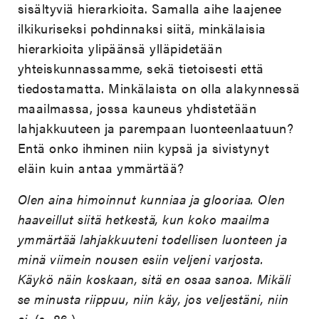
sisältyviä hierarkioita. Samalla aihe laajenee
ilkikuriseksi pohdinnaksi siitä, minkälaisia
hierarkioita ylipäänsä ylläpidetään
yhteiskunnassamme, sekä tietoisesti että
tiedostamatta. Minkälaista on olla alakynnessä
maailmassa, jossa kauneus yhdistetään
lahjakkuuteen ja parempaan luonteenlaatuun?
Entä onko ihminen niin kypsä ja sivistynyt
eläin kuin antaa ymmärtää?
Olen aina himoinnut kunniaa ja glooriaa. Olen
haaveillut siitä hetkestä, kun koko maailma
ymmärtää lahjakkuuteni todellisen luonteen ja
minä viimein nousen esiin veljeni varjosta.
Käykö näin koskaan, sitä en osaa sanoa. Mikäli
se minusta riippuu, niin käy, jos veljestäni, niin
ei.
(s. 86.)