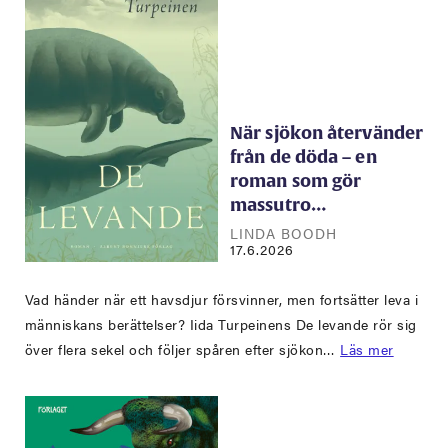
När sjökon återvänder
från de döda – en
roman som gör
massutro…
LINDA BOODH
17.6.2026
Vad händer när ett havsdjur försvinner, men fortsätter leva i
människans berättelser? Iida Turpeinens De levande rör sig
över flera sekel och följer spåren efter sjökon…
Läs mer