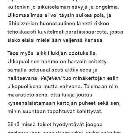
kuitenkin jo aikuiselämän sävyjä ja ongelmia.
Ulkomaailmaa ei voi täysin sulkea pois, ja
lähipizzerian huonotuulinen lähetti rikkoo
tehokkaasti kuvitelmat paratiisisaaresta, jossa
sisko eläisi mielellään veljensä kanssa.
Teos myös leikkii lukijan odotuksilla.
Ulkopuolinen hahmo on harvoin esitetty
samalla seksuaalisesti aktiivisena ja
hallitsevana.
Veljelleni
tuo minäkertojan esiin
ulkopuolisena mutta vahvana. Toisinaan niin
määrätietoisena, että lukija joutuu
kyseenalaistamaan kertojan puheet sekä sen,
mihin suuntaan tapahtuvat kehittyvät.
Siinä missä toiset hyödyntävät joogaa
mielenrauhan saavuttamiseksi, sisko vakoilee