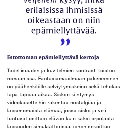
Veljelleni
kysyy, mikä
erilaisissa ihmisissä
oikeastaan on niin
epämiellyttävää.
Estottoman epämiellyttävä kertoja
Todellisuuden ja kuvitelmien kontrasti toistuu
romaanissa. Fantasiamaailmaan pakeneminen
on päähenkilölle selviytymiskeino sekä tehokas
tapa tappaa aikaa. Siskon kiintymys
videokasetteihin rakentaa nostalgiaa ja
lapsenomaista elämää, jossa sisko ja veli
tuntuvat osittain elävän kuin kaksi orpolasta
lapsuuden simulaattorissa, johon sekoittuu