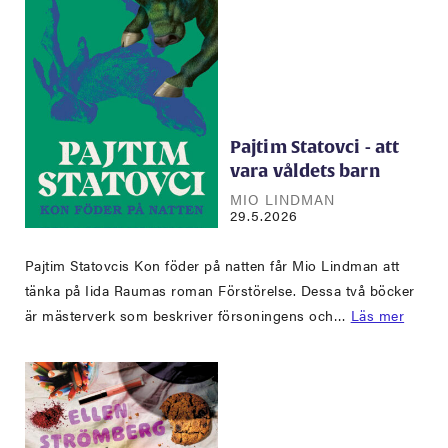
Pajtim Statovci - att
vara våldets barn
MIO LINDMAN
29.5.2026
Pajtim Statovcis Kon föder på natten får Mio Lindman att
tänka på Iida Raumas roman Förstörelse. Dessa två böcker
är mästerverk som beskriver försoningens och…
Läs mer