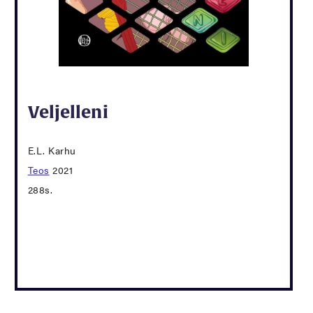
Veljelleni
E.L. Karhu
Teos
2021
288s.