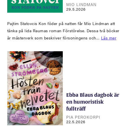
MIO LINDMAN
29.5.2026
Pajtim Statovcis Kon föder på natten får Mio Lindman att
tänka på Iida Raumas roman Förstörelse. Dessa två böcker
är mästerverk som beskriver försoningens och…
Läs mer
Ebba Blaus dagbok är
en humoristisk
fullträff
PIA PEROKORPI
22.5.2026