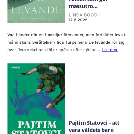
massutro…
LINDA BOODH
17.6.2026
Vad händer när ett havsdjur försvinner, men fortsätter leva i
människans berättelser? Iida Turpeinens De levande rör sig
över flera sekel och följer spåren efter sjökon…
Läs mer
Pajtim Statovci - att
vara våldets barn