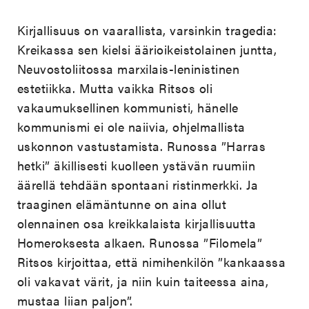
Kirjallisuus on vaarallista, varsinkin tragedia:
Kreikassa sen kielsi äärioikeistolainen juntta,
Neuvostoliitossa marxilais-leninistinen
estetiikka. Mutta vaikka Ritsos oli
vakaumuksellinen kommunisti, hänelle
kommunismi ei ole naiivia, ohjelmallista
uskonnon vastustamista. Runossa ”Harras
hetki” äkillisesti kuolleen ystävän ruumiin
äärellä tehdään spontaani ristinmerkki. Ja
traaginen elämäntunne on aina ollut
olennainen osa kreikkalaista kirjallisuutta
Homeroksesta alkaen. Runossa ”Filomela”
Ritsos kirjoittaa, että nimihenkilön ”kankaassa
oli vakavat värit, ja niin kuin taiteessa aina,
mustaa liian paljon”.