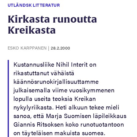
UTLÄNDSK LITTERATUR
Kirkasta runoutta
Kreikasta
ESKO KARPPANEN
|
28.2.2000
Kustannusliike Nihil Interit on
rikastuttanut vähäistä
käännösrunokirjallisuuttamme
julkaisemalla viime vuosikymmenen
lopulla useita teoksia Kreikan
nykylyriikasta. Heti alkuun tekee mieli
sanoa, että Marja Suomisen läpileikkaus
Giannis Ritsoksen koko runotuotantoon
on täyteläisen makuista suomea.