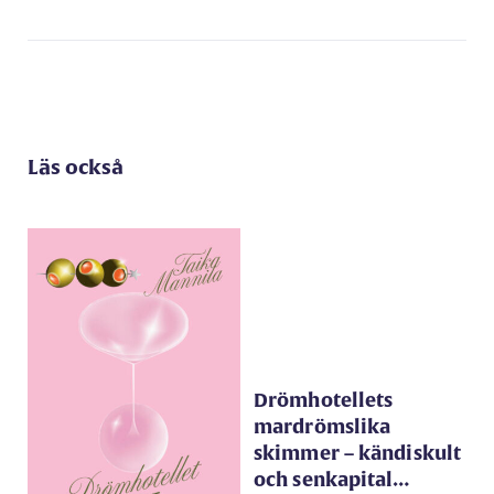
Läs också
Drömhotellets
mardrömslika
skimmer – kändiskult
och senkapital…