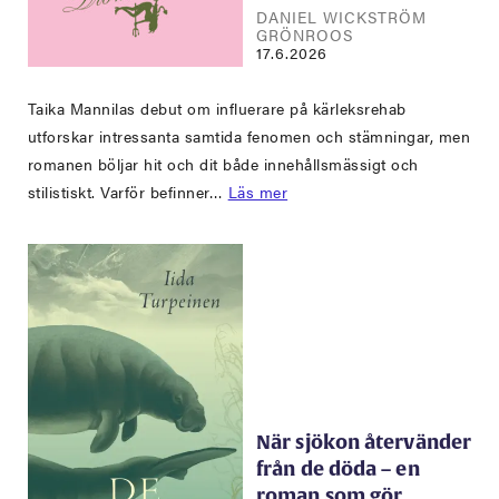
DANIEL WICKSTRÖM
GRÖNROOS
17.6.2026
Taika Mannilas debut om influerare på kärleksrehab
utforskar intressanta samtida fenomen och stämningar, men
romanen böljar hit och dit både innehållsmässigt och
stilistiskt. Varför befinner…
Läs mer
När sjökon återvänder
från de döda – en
roman som gör