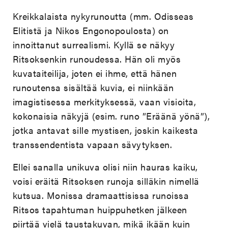
Kreikkalaista nykyrunoutta (mm. Odisseas
Elitistä ja Nikos Engonopoulosta) on
innoittanut surrealismi. Kyllä se näkyy
Ritsoksenkin runoudessa. Hän oli myös
kuvataiteilija, joten ei ihme, että hänen
runoutensa sisältää kuvia, ei niinkään
imagistisessa merkityksessä, vaan visioita,
kokonaisia näkyjä (esim. runo ”Eräänä yönä”),
jotka antavat sille mystisen, joskin kaikesta
transsendentista vapaan sävytyksen.
Ellei sanalla unikuva olisi niin hauras kaiku,
voisi eräitä Ritsoksen runoja silläkin nimellä
kutsua. Monissa dramaattisissa runoissa
Ritsos tapahtuman huippuhetken jälkeen
piirtää vielä taustakuvan, mikä ikään kuin