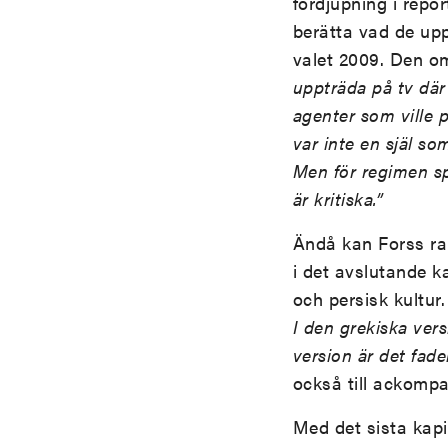
fördjupning i repor
berätta vad de upp
valet 2009. Den o
uppträda på tv där 
agenter som ville 
var inte en själ so
Men för regimen sp
är kritiska.”
Ändå kan Forss ra
i det avslutande k
och persisk kultur
I den grekiska ver
version är det fad
också till ackompa
Med det sista kapi