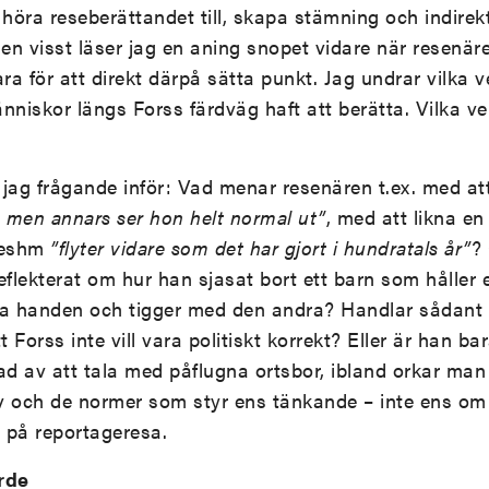
öra reseberättandet till, skapa stämning och indirekt 
Men visst läser jag en aning snopet vidare när resenär
ra för att direkt därpå sätta punkt. Jag undrar vilka v
nniskor längs Forss färdväg haft att berätta. Vilka ver
r jag frågande inför: Vad menar resenären t.ex. med a
a men annars ser hon helt normal ut”
, med att likna en
 Qeshm
”flyter vidare som det har gjort i hundratals år”
?
eflekterat om hur han sjasat bort ett barn som håller 
a handen och tigger med den andra? Handlar sådant
t Forss inte vill vara politiskt korrekt? Eller är han bar
ad av att tala med påflugna ortsbor, ibland orkar man 
iv och de normer som styr ens tänkande – inte ens o
t på reportageresa.
rde