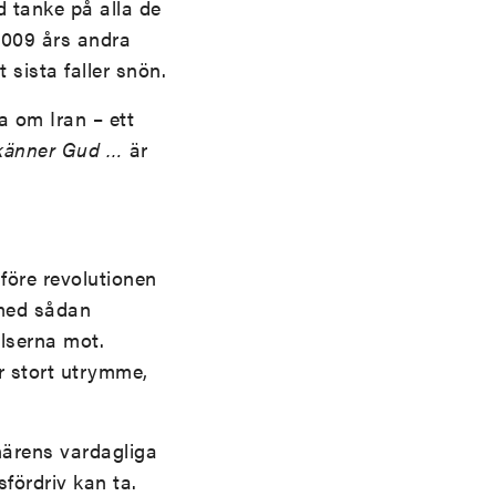
d tanke på alla de
2009 års andra
 sista faller snön.
 om Iran – ett
 känner Gud …
är
före revolutionen
 med sådan
lserna mot.
ör stort utrymme,
närens vardagliga
fördriv kan ta.