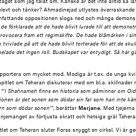
taget som jag talat om. Kanske är det inte alltid så lätt
levt och tänker? Ahmadinejad utlystes överraskande t
mfattande oppositionen slogs ned och många demons
de förklarade att de hade blivit lurade till att demonst
provocera fram ett regimskifte. De hade blåmärken i si
m tvivlade på att de hade blivit torterade för att de skul
elade det ingen roll. Budskapet var entydigt. Så här 
pportera om mycket mod. Modiga är t.ex. de unga kv
apitlet om Teheran diskuterar med om bl.a. skillnader
.
”’I Shahnameh finns en historia som påminner om Oidi
sionen är det sonen som dödar sin far som han inte känn
ern som dödar sonen’”
, berättar
Marjane
. Med tjejerna
njemanget av förtjusta skratt och hetsiga gräl Tehera
tlet om Teheran sluter Forss snyggt en cirkel. Vi är ge