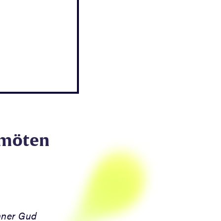
m möten
nner Gud