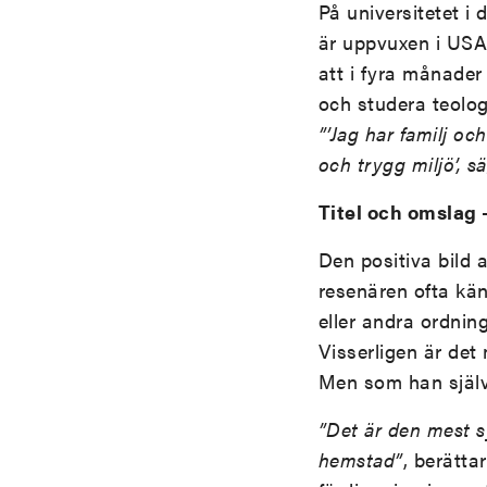
På universitetet i
är uppvuxen i USA 
att i fyra månader 
och studera teolog
”’Jag har familj oc
och trygg miljö’, 
Titel och omslag 
Den positiva bild
resenären ofta känn
eller andra ordni
Visserligen är det
Men som han själv 
”Det är den mest sy
hemstad”
, berätta