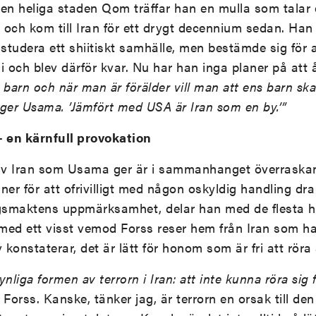
 den heliga staden Qom träffar han en mulla som talar
och kom till Iran för ett drygt decennium sedan. Han k
studera ett shiitiskt samhälle, men bestämde sig för at
i och blev därför kvar. Nu har han inga planer på att 
h barn och när man är förälder vill man att ens barn sk
säger Usama. ’Jämfört med USA är Iran som en by.’”
– en kärnfull provokation
 av Iran som Usama ger är i sammanhanget överraska
er för att ofrivilligt med någon oskyldig handling dra 
ngsmaktens uppmärksamhet, delar han med de flesta h
 med ett visst vemod Forss reser hem från Iran som han
konstaterar, det är lätt för honom som är fri att röra 
nliga formen av terrorn i Iran: att inte kunna röra sig fr
r Forss. Kanske, tänker jag, är terrorn en orsak till den