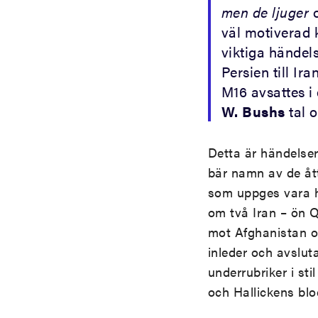
men de ljuger
o
väl motiverad k
viktiga händels
Persien till Ir
M16 avsattes i
W. Bushs
tal 
Detta är händelser
bär namn av de åt
som uppges vara he
om två Iran – ön 
mot Afghanistan o
inleder och avsluta
underrubriker i st
och Hallickens blod