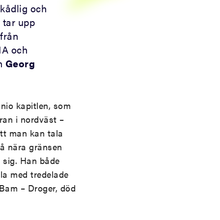
skådlig och
 tar upp
 från
IA och
ch
Georg
 nio kapitlen, som
an i nordväst –
att man kan tala
så nära gränsen
 sig. Han både
alla med tredelade
 ”Bam – Droger, död