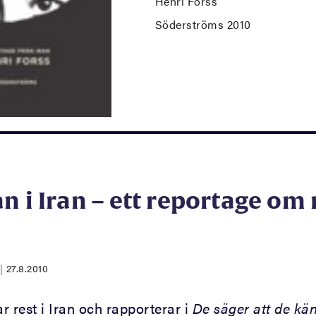
Henri Forss
Söderströms 2010
n i Iran – ett reportage o
|
27.8.2010
r rest i Iran och rapporterar i
De säger att de kä