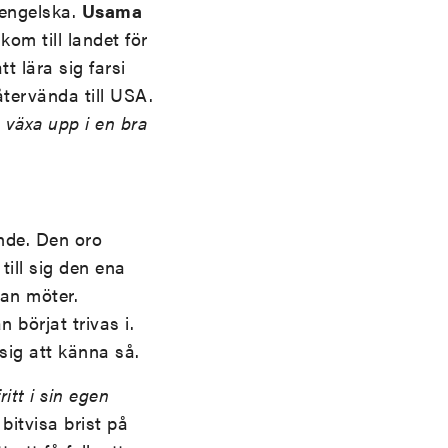
 engelska.
Usama
om till landet för
t lära sig farsi
återvända till USA.
a växa upp i en bra
nde. Den oro
till sig den ena
an möter.
 börjat trivas i.
sig att känna så.
itt i sin egen
 bitvisa brist på