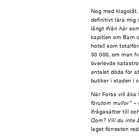
Nog med klagolåt. 
definitivt lära mig
långt ifrån
här
som 
kapitlen om Bam o
hotell som totalfö
30 000, om man fr
överlevde katastro
antalet döda för 
butiker i staden i 
När Forss vill åka
förutom mullor”
– 
ifrågasätter till o
Qom? Vill du inte åk
laget förresten re