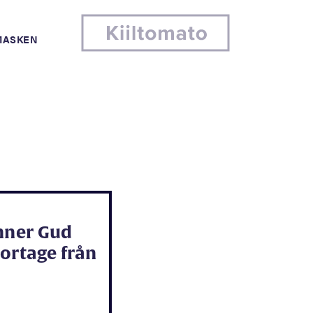
MASKEN
änner Gud
ortage från