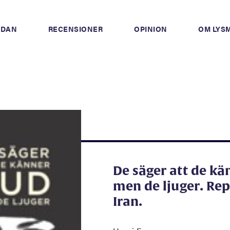
IDAN
RECENSIONER
OPINION
OM LYS
De säger att de k
men de ljuger. Rep
Iran.