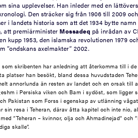
m sina upplevelser. Han inleder med en lättöver
ronologi. Den sträcker sig från 1906 till 2009 och
er i landets historia som att det 1934 bytte namn
an, att premiärminister
Mossadeq
på inrådan av C
 en kupp 1953, den islamska revolutionen 1979 o
om ”ondskans axelmakter” 2002.
 som skribenten har anledning att återkomma till i de
ta platser han besökt, bland dessa huvudstaden Teher
lt annorlunda än resten av landet och en orsak till 
Qeshm i Persiska viken och Bam i sydöst, som ligger 
ch Pakistan som Forss i egenskap av utlänning vågat
r sin resa i Teheran, därav åtta kapitel och inte nio, 
il med ”Teheran – kvinnor, olja och Ahmadinejad” och
iga skalle”.