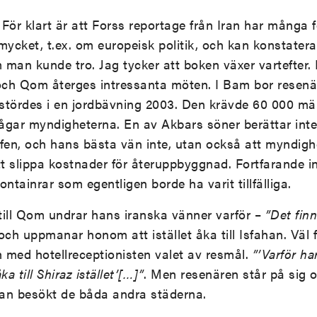
För klart är att Forss reportage från Iran har många fö
 mycket, t.ex. om europeisk politik, och kan konstater
man kunde tro. Jag tycker att boken växer vartefter. I
ch Qom återges intressanta möten. I Bam bor resen
rstördes i en jordbävning 2003. Den krävde 60 000 männ
ågar myndigheterna. En av Akbars söner berättar int
fen, och hans bästa vän inte, utan också att myndigh
att slippa kostnader för återuppbyggnad. Fortfarande
containrar som egentligen borde ha varit tillfälliga.
 till Qom undrar hans iranska vänner varför –
”Det fin
och uppmanar honom att istället åka till Isfahan. Väl
ch med hotellreceptionisten valet av resmål.
”’Varför ha
a till Shiraz istället’[…]”
. Men resenären står på sig o
dan besökt de båda andra städerna.