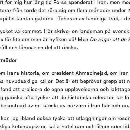
art för mig hur lång tid Forss spenderat i Iran, men me
terar från torde det röra sig om flera månader under 
 kapitlet kantas gatorna i Teheran av lummiga träd, i det
mycket välkommet. Här skriver en landsman på svenska
les för lite om men är nyfiken på! Men
De säger att de
ehåll och lämnar en del att önska.
rmödor
om Irans historia, om president Ahmadinejad, om Iran 
na huvudsakliga källor. Det är ett beprövat grepp att
ond att projicera de egna upplevelserna och iakttage
ag ganska ofta tycker att de historiska referaten tar f
å bekostnad av en känsla av närvaro i Iran här och nu.
 kan jag ibland också tycka att utläggningar om rese
liga ketchuppizzor, kalla hotellrum och filmer som tids