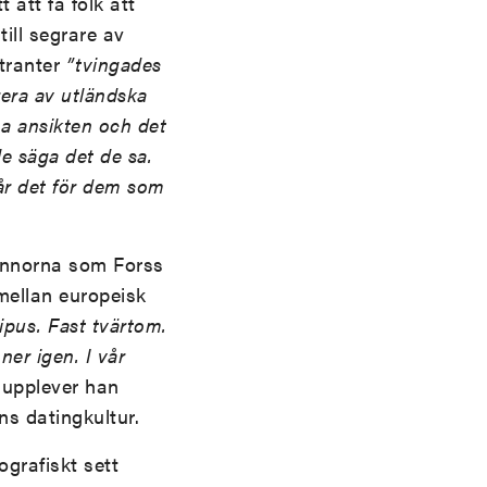
 att få folk att
ill segrare av
tranter
”tvingades
rera av utländska
na ansikten och det
le säga det de sa.
går det för dem som
innorna som Forss
 mellan europeisk
pus. Fast tvärtom.
er igen. I vår
 upplever han
ns datingkultur.
ografiskt sett