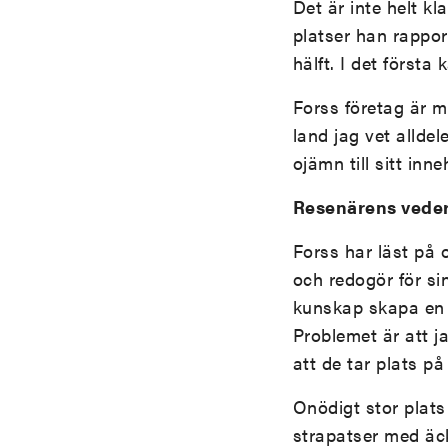
Det är inte helt kl
platser han rappor
hälft. I det första
Forss företag är 
land jag vet allde
ojämn till sitt inn
Resenärens vede
Forss har läst på 
och redogör för si
kunskap skapa en f
Problemet är att j
att de tar plats p
Onödigt stor plats
strapatser med äck