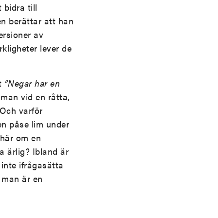
bidra till
en berättar att han
ersioner av
kligheter lever de
tt
”Negar har en
 man vid en råtta,
 Och varför
en påse lim under
 här om en
a ärlig? Ibland är
inte ifrågasätta
m man är en