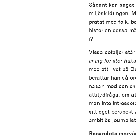
Sådant kan sägas h
miljöskildringen. 
pratat med folk, ba
historien dessa mä
i?
Vissa detaljer stå
aning för stor hak
med att livet på
berättar han så or
näsan med den en
attitydfråga, om at
man inte intresser
sitt eget perspekt
ambitiös journalis
Resandets mervä