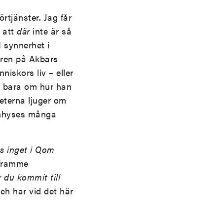
rtjänster. Jag får
a att
där
inte är så
 synnerhet i
ären på Akbars
iskors liv – eller
e bara om hur han
eterna ljuger om
 inhyses många
ns inget i Qom
 framme
r du kommit till
ch har vid det här