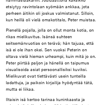
etsiytyy ravintolaan syömään ankkaa, jota
perheen äitikin oli joskus valmistanut. Silloin,
kun heillä oli vielä omakotitalo, Peter muistaa.
Pienellä pojalla, jolla on ollut monta kotia, on
rikas mielikuvitus. Isänsä suhteen
seitsemänvuotias on terävä; hän tajuaa, että
isä ei ole ihan okei. Sen vuoksi Peterin on
oltava vielä hieman urheampi, kuin mitä jo on.
Peter piirtää paljon ja hänellä on taipumus
visualisoida asiat persoonallisiksi kuviksi.
Mielikuvat ovat tiettävästi usein tunteilla
ladattuja, ja paikoin kirjailija hyödyntää tätä,
mutta ei liikaa.
Iltaisin isä kertoo tarinaa kuninkaasta ja