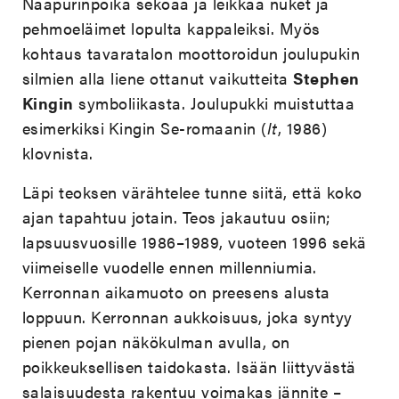
Naapurinpoika sekoaa ja leikkaa nuket ja
pehmoeläimet lopulta kappaleiksi. Myös
kohtaus tavaratalon moottoroidun joulupukin
silmien alla liene ottanut vaikutteita
Stephen
Kingin
symboliikasta. Joulupukki muistuttaa
esimerkiksi
Kingin Se-romaanin (
It
, 1986)
klovnista.
Läpi teoksen värähtelee tunne siitä, että koko
ajan tapahtuu jotain. Teos jakautuu osiin;
lapsuusvuosille 1986–1989, vuoteen 1996 sekä
viimeiselle vuodelle ennen millenniumia.
Kerronnan aikamuoto on preesens alusta
loppuun. Kerronnan aukkoisuus, joka syntyy
pienen pojan näkökulman avulla, on
poikkeuksellisen taidokasta. Isään liittyvästä
salaisuudesta rakentuu voimakas jännite –