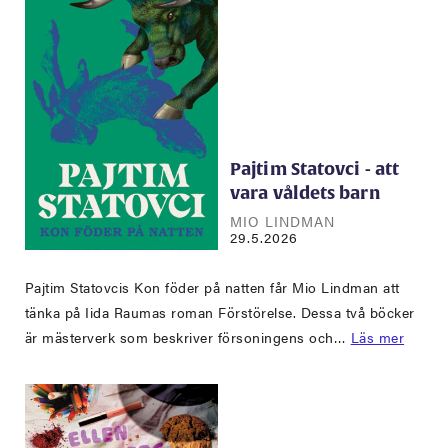
Pajtim Statovci - att
vara våldets barn
MIO LINDMAN
29.5.2026
Pajtim Statovcis Kon föder på natten får Mio Lindman att
tänka på Iida Raumas roman Förstörelse. Dessa två böcker
är mästerverk som beskriver försoningens och…
Läs mer