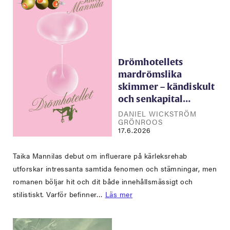
Drömhotellets
mardrömslika
skimmer – kändiskult
och senkapital…
DANIEL WICKSTRÖM
GRÖNROOS
17.6.2026
Taika Mannilas debut om influerare på kärleksrehab
utforskar intressanta samtida fenomen och stämningar, men
romanen böljar hit och dit både innehållsmässigt och
stilistiskt. Varför befinner…
Läs mer