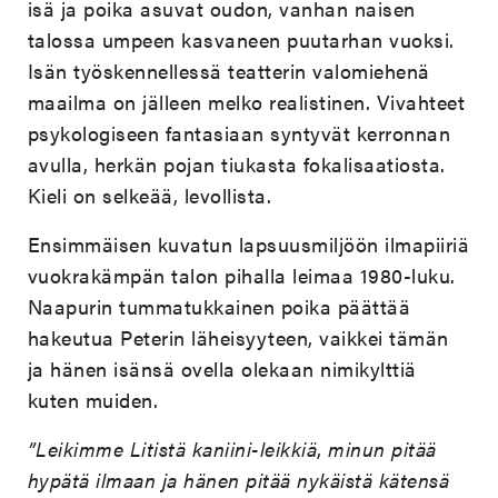
isä ja poika asuvat oudon, vanhan naisen
talossa umpeen kasvaneen puutarhan vuoksi.
Isän työskennellessä teatterin valomiehenä
maailma on jälleen melko realistinen. Vivahteet
psykologiseen fantasiaan syntyvät kerronnan
avulla, herkän pojan tiukasta fokalisaatiosta.
Kieli on selkeää, levollista.
Ensimmäisen kuvatun lapsuusmiljöön ilmapiiriä
vuokrakämpän talon pihalla leimaa 1980-luku.
Naapurin tummatukkainen poika päättää
hakeutua Peterin läheisyyteen, vaikkei tämän
ja hänen isänsä ovella olekaan nimikylttiä
kuten muiden.
”Leikimme Litistä kaniini-leikkiä
,
minun pitää
hypätä ilmaan ja hänen pitää nykäistä kätensä