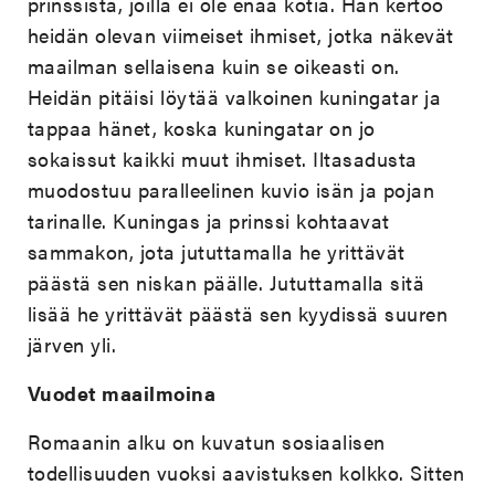
prinssistä, joilla ei ole enää kotia. Hän kertoo
heidän olevan viimeiset ihmiset, jotka näkevät
maailman sellaisena kuin se oikeasti on.
Heidän pitäisi löytää valkoinen kuningatar ja
tappaa hänet, koska kuningatar on jo
sokaissut kaikki muut ihmiset. Iltasadusta
muodostuu paralleelinen kuvio isän ja pojan
tarinalle. Kuningas ja prinssi kohtaavat
sammakon, jota jututtamalla he yrittävät
päästä sen niskan päälle. Jututtamalla sitä
lisää he yrittävät päästä sen kyydissä suuren
järven yli.
Vuodet maailmoina
Romaanin alku on kuvatun sosiaalisen
todellisuuden vuoksi aavistuksen kolkko. Sitten