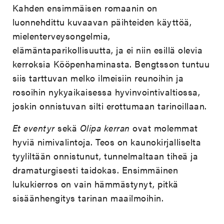
Kahden ensimmäisen romaanin on
luonnehdittu kuvaavan päihteiden käyttöä,
mielenterveysongelmia,
elämäntaparikollisuutta, ja ei niin esillä olevia
kerroksia Kööpenhaminasta. Bengtsson tuntuu
siis tarttuvan melko ilmeisiin reunoihin ja
rosoihin nykyaikaisessa hyvinvointivaltiossa,
joskin onnistuvan silti erottumaan tarinoillaan.
Et eventyr
sekä
Olipa kerran
ovat molemmat
hyviä nimivalintoja. Teos on kaunokirjalliselta
tyyliltään onnistunut, tunnelmaltaan tiheä ja
dramaturgisesti taidokas. Ensimmäinen
lukukierros on vain hämmästynyt, pitkä
sisäänhengitys tarinan maailmoihin.