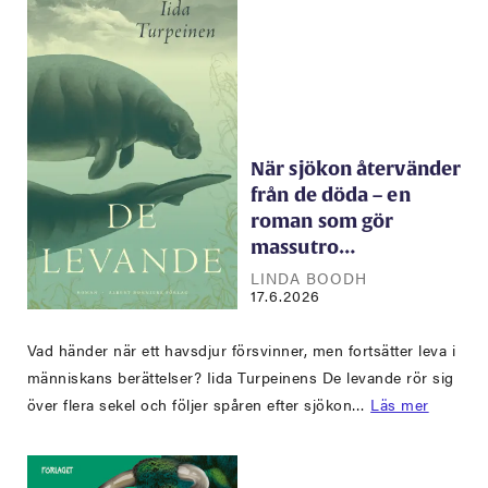
När sjökon återvänder
från de döda – en
roman som gör
massutro…
LINDA BOODH
17.6.2026
Vad händer när ett havsdjur försvinner, men fortsätter leva i
människans berättelser? Iida Turpeinens De levande rör sig
över flera sekel och följer spåren efter sjökon…
Läs mer