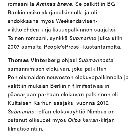
romaanilla
Aminas breve
. Se palkittiin BG
Bankin esikoiskirjapalkinnolla ja oli
ehdokkaana myös Weekendavisen-
viikkolehden
kirjallisuuspalkinnon saajaksi.
Toinen romaani, synkkä
Submarino
julkaistiin
2007 samalta People’sPress -kustantamolta.
Thomas
Vinterberg
ohjasi
Submarinosta
samannimisen elokuvan, joka palkittiin
Pohjoismaiden neuvoston elokuvapalkinnolla ja
valittiin mukaan Berliinin filmifestivaalin
pääsarjaan parhaan elokuvan palkinnon eli
Kultaisen Karhun saajaksi vuonna 2010.
Submarino-
leffan elokuvayhtiö Nimbus on
ostanut oikeudet myös
Olipa kerran-
kirjan
filmatisointiin.