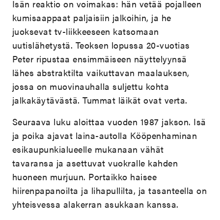
Isän reaktio on voimakas: hän vetää pojalleen
kumisaappaat paljaisiin jalkoihin, ja he
juoksevat tv-liikkeeseen katsomaan
uutislähetystä. Teoksen lopussa 20-vuotias
Peter ripustaa ensimmäiseen näyttelyynsä
lähes abstraktilta vaikuttavan maalauksen,
jossa on muovinauhalla suljettu kohta
jalkakäytävästä. Tummat läikät ovat verta.
Seuraava luku aloittaa vuoden 1987 jakson. Isä
ja poika ajavat laina-autolla Kööpenhaminan
esikaupunkialueelle mukanaan vähät
tavaransa ja asettuvat vuokralle kahden
huoneen murjuun. Portaikko haisee
hiirenpapanoilta ja lihapullilta, ja tasanteella on
yhteisvessa alakerran asukkaan kanssa.