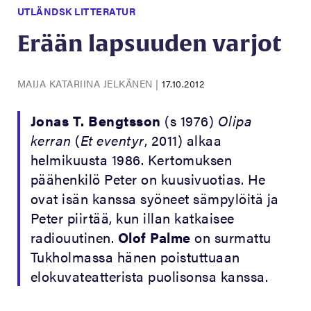
UTLÄNDSK LITTERATUR
Erään lapsuuden varjot
MAIJA KATARIINA JELKÄNEN
|
17.10.2012
Jonas T. Bengtsson
(s 1976)
Olipa
kerran
(
Et eventyr
, 2011) alkaa
helmikuusta 1986. Kertomuksen
päähenkilö Peter on kuusivuotias. He
ovat isän kanssa syöneet sämpylöitä ja
Peter piirtää, kun illan katkaisee
radiouutinen.
Olof Palme
on surmattu
Tukholmassa hänen poistuttuaan
elokuvateatterista puolisonsa kanssa.