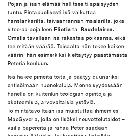
Pojan ja isän elämää hallitsee tilapäisyyden
tuntu. Pintapuolisesti isä vaikuttaa
hanslankarilta, taivaanrannan maalarilta, joka
siteeraa pojalleen
Eliotia
tai
Baudelairea
.
Omalla tavallaan isä rakastaa poikaansa, eikä
tee mitään väärää. Toisaalta hän tekee kaiken
väärin; hän esimerkiksi kieltäytyy päästämästä
Peteriä kouluun.
Isä hakee pimeitä töitä ja päätyy duunariksi
entisöimään huonekaluja. Menneisyydessään
hänellä on kuitenkin teologian opintoja ja
akateemisia, arvovaltaisia ystäviä.
Toimintatavoiltaan isä muistuttaa ihmemies
MacGyveria, jolla on lisäksi neuvottelutaidot –
vailla papereita ja rahaa Peter saadaan
hammaslääkäriin. Jouluaattona kaksikko