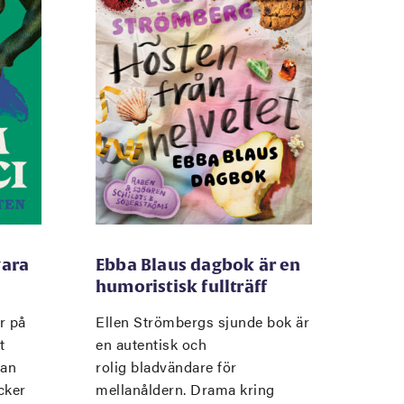
vara
Ebba Blaus dagbok är en
humoristisk fullträff
r på
Ellen Strömbergs sjunde bok är
t
en autentisk och
man
rolig bladvändare för
cker
mellanåldern. Drama kring