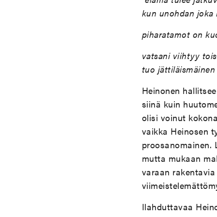
kun unohdan joka k
piharatamot on kuo
vatsani viihtyy to
tuo jättiläismäinen
Heinonen hallitsee
siinä kuin huutome
olisi voinut kokon
vaikka Heinosen ty
proosanomainen. L
mutta mukaan maht
varaan rakentavia r
viimeistelemättömy
Ilahduttavaa Hein