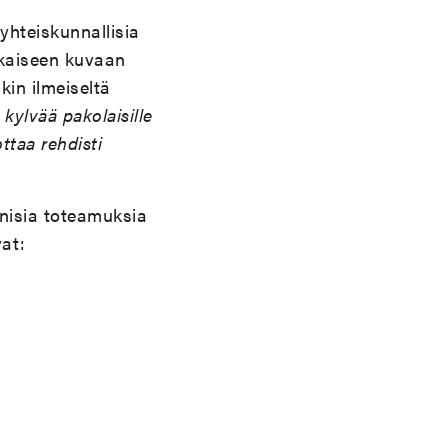
hteiskunnallisia
okaiseen kuvaan
in ilmeiseltä
kylvää pakolaisille
taa rehdisti
onisia toteamuksia
vat: