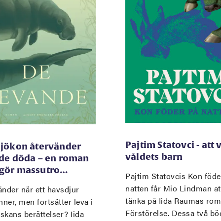
Pajtim Statovci - att 
sjökon återvänder
våldets barn
 de döda – en roman
gör massutro…
Pajtim Statovcis Kon föde
natten får Mio Lindman at
nder när ett havsdjur
tänka på Iida Raumas ro
nner, men fortsätter leva i
Förstörelse. Dessa två bö
skans berättelser? Iida