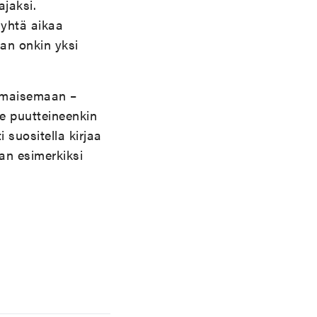
ajaksi.
 yhtä aikaa
an onkin yksi
n maisemaan –
ne puutteineenkin
 suositella kirjaa
an esimerkiksi