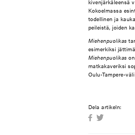
kivenjärkäleensä v
Kokoelmassa esin
todellinen ja kauk
peileistä, joiden 
Miehenpuolikas
tar
esimerkiksi jättimä
Miehenpuolikas
on 
matkakaveriksi so
Oulu-Tampere-väl
Dela artikeln: