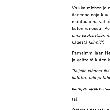
Vaikka miehen ja 
äänenpainoja kuulu
mahtuu aina vähän
kuten runossa ”Pel
omaisuuksistaan 
kädestä kiinni?”.
Parhaimmillaan Hei
ja väitteitä kuten
”Jäljelle jääneet i
katoton talo ja tä
sanojen apeus, naa
tai
”elämä tulee jatkuv