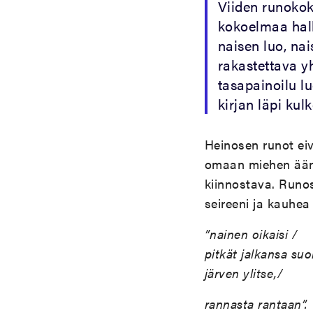
Viiden runokok
kokoelmaa hall
naisen luo, na
rakastettava yh
tasapainoilu l
kirjan läpi ku
Heinosen runot eiv
omaan miehen ääne
kiinnostava. Runos
seireeni ja kauhea 
”nainen oikaisi /
pitkät jalkansa suo
järven ylitse,/
rannasta rantaan”.