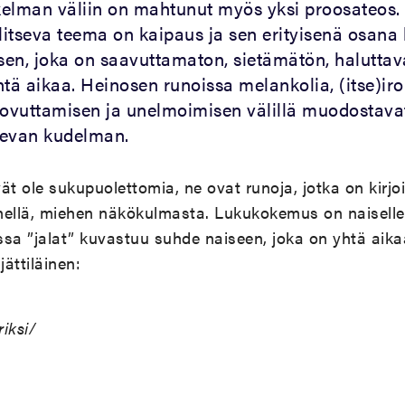
elman väliin on mahtunut myös yksi proosateos.
itseva teema on kaipaus ja sen erityisenä osana
isen, joka on saavuttamaton, sietämätön, haluttav
tä aikaa. Heinosen runoissa melankolia, (itse)iro
uovuttamisen ja unelmoimisen välillä muodostava
lkevan kudelman.
ät ole sukupuolettomia, ne ovat runoja, jotka on kirjo
llä, miehen näkökulmasta. Lukukokemus on naiselle
sa ”jalat” kuvastuu suhde naiseen, joka on yhtä aika
jättiläinen:
riksi/