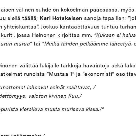
naisen välinen suhde on kokoelman pääosassa, myös y
u siellä täällä;
Kari Hotakaisen
sanoja tapaillen: ”j
 yhteiskuntaa”. Joskus kantaaottavuus tuntuu turhank
kurit”, jossa Heinonen kirjoittaa mm.
”Kukaan ei halua 
murun murua”
tai
”Minkä tähden pelkäämme lähestyä, ot
nonen välittää lukijalle tarkkoja havaintoja sekä lak
 katkelmat runoista ”Mustaa 1” ja ”ekonomisti” osoitta
kkunattomat lahoavat seinät rasittavat, /
hdettömyys, valoton kivinen Kuu,/
purista vieraileva musta muriseva kissa./”
asti kalliimmaksi,/