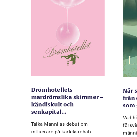
Drömhotellets
När 
mardrömslika skimmer –
från
kändiskult och
som 
senkapital…
Vad hä
Taika Mannilas debut om
försvi
influerare på kärleksrehab
männi