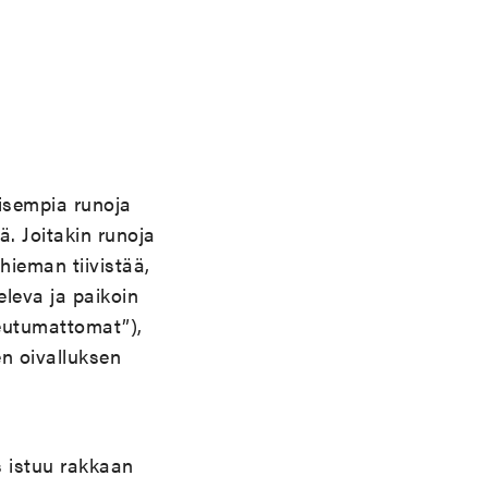
isempia runoja
. Joitakin runoja
hieman tiivistää,
eleva ja paikoin
eutumattomat”),
n oivalluksen
s istuu rakkaan