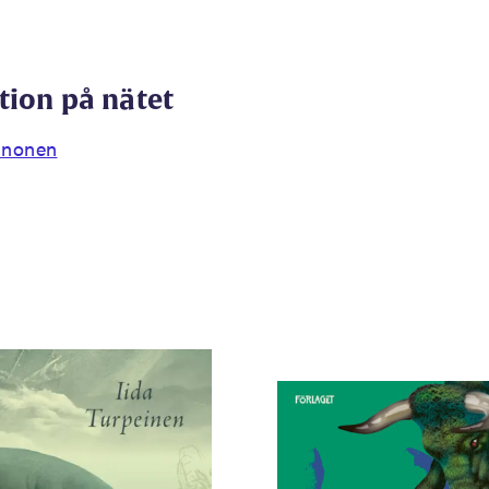
tion på nätet
inonen