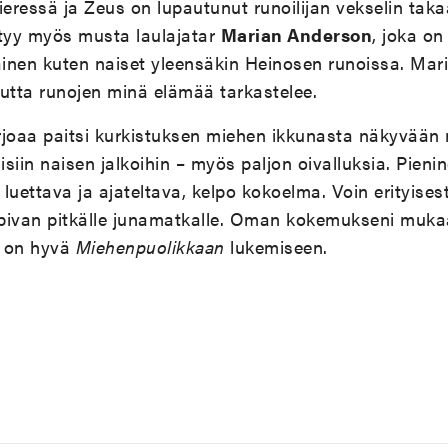
ieressä ja Zeus on lupautunut runoilijan vekselin taka
tyy myös musta laulajatar
Marian Anderson
, joka on
ainen kuten naiset yleensäkin Heinosen runoissa. Mari
kautta runojen minä elämää tarkastelee.
joaa paitsi kurkistuksen miehen ikkunasta näkyvää
isiin naisen jalkoihin – myös paljon oivalluksia. Pieni
luettava ja ajateltava, kelpo kokoelma. Voin erityisesti
pivan pitkälle junamatkalle. Oman kokemukseni muka
i on hyvä
Miehenpuolikkaan
lukemiseen.