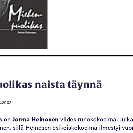
olikas naista täynnä
8.2002
s
on
Jorma Heinosen
viides runokokoelma. Julka
inen, sillä Heinosen esikoiskokoelma ilmestyi vuo