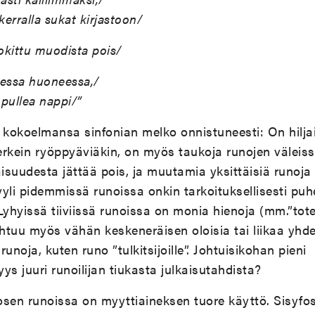
erralla sukat kirjastoon/
kittu muodista pois/
isessa huoneessa,/
 pullea nappi/”
 kokoelmansa sinfonian melko onnistuneesti: On hilja
rkein ryöppyäviäkin, on myös taukoja runojen väleissä
aisuudesta jättää pois, ja muutamia yksittäisiä runoja 
yli pidemmissä runoissa onkin tarkoituksellisesti puh
yhyissä tiiviissä runoissa on monia hienoja (mm.”tot
uu myös vähän keskeneräisen oloisia tai liikaa yhde
unoja, kuten runo ”tulkitsijoille”. Johtuisikohan pieni
ys juuri runoilijan tiukasta julkaisutahdista?
osen runoissa on myyttiaineksen tuore käyttö. Sisyfo