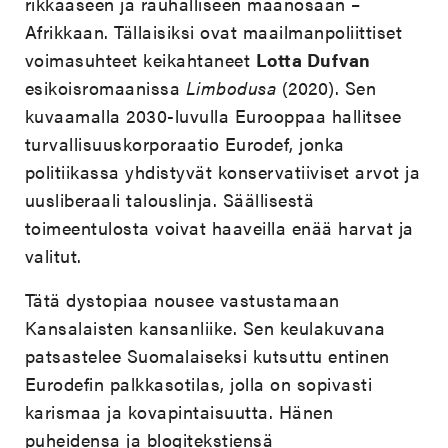
rikkaaseen ja rauhalliseen maanosaan –
Afrikkaan. Tällaisiksi ovat maailmanpoliittiset
voimasuhteet keikahtaneet
Lotta Dufvan
esikoisromaanissa
Limbodusa
(2020). Sen
kuvaamalla 2030-luvulla Eurooppaa hallitsee
turvallisuuskorporaatio Eurodef, jonka
politiikassa yhdistyvät konservatiiviset arvot ja
uusliberaali talouslinja. Säällisestä
toimeentulosta voivat haaveilla enää harvat ja
valitut.
Tätä dystopiaa nousee vastustamaan
Kansalaisten kansanliike. Sen keulakuvana
patsastelee Suomalaiseksi kutsuttu entinen
Eurodefin palkkasotilas, jolla on sopivasti
karismaa ja kovapintaisuutta. Hänen
puheidensa ja blogitekstiensä