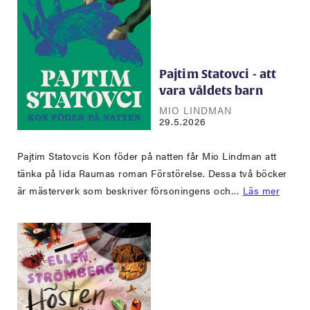
Pajtim Statovci - att
vara våldets barn
MIO LINDMAN
29.5.2026
Pajtim Statovcis Kon föder på natten får Mio Lindman att
tänka på Iida Raumas roman Förstörelse. Dessa två böcker
är mästerverk som beskriver försoningens och…
Läs mer