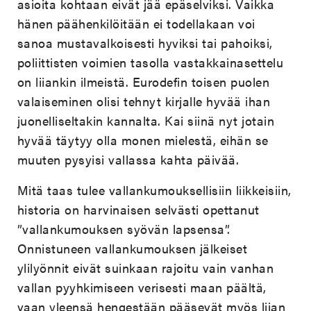
asioita kohtaan eivät jää epäselviksi. Vaikka
hänen päähenkilöitään ei todellakaan voi
sanoa mustavalkoisesti hyviksi tai pahoiksi,
poliittisten voimien tasolla vastakkainasettelu
on liiankin ilmeistä. Eurodefin toisen puolen
valaiseminen olisi tehnyt kirjalle hyvää ihan
juonelliseltakin kannalta. Kai siinä nyt jotain
hyvää täytyy olla monen mielestä, eihän se
muuten pysyisi vallassa kahta päivää.
Mitä taas tulee vallankumouksellisiin liikkeisiin,
historia on harvinaisen selvästi opettanut
”vallankumouksen syövän lapsensa”.
Onnistuneen vallankumouksen jälkeiset
ylilyönnit eivät suinkaan rajoitu vain vanhan
vallan pyyhkimiseen verisesti maan päältä,
vaan yleensä hengestään pääsevät myös liian