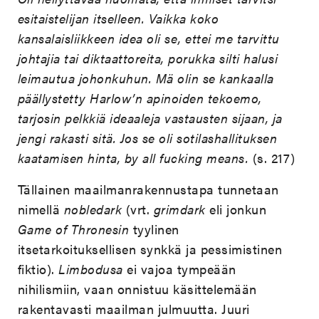
esitaistelijan itselleen. Vaikka koko
kansalaisliikkeen idea oli se, ettei me tarvittu
johtajia tai diktaattoreita, porukka silti halusi
leimautua johonkuhun. Mä olin se kankaalla
päällystetty Harlow’n apinoiden tekoemo,
tarjosin pelkkiä ideaaleja vastausten sijaan, ja
jengi rakasti sitä. Jos se oli sotilashallituksen
kaatamisen hinta, by all fucking means.
(s. 217)
Tällainen maailmanrakennustapa tunnetaan
nimellä
nobledark
(vrt.
grimdark
eli jonkun
Game of Thronesin
tyylinen
itsetarkoituksellisen synkkä ja pessimistinen
fiktio).
Limbodusa
ei vajoa tympeään
nihilismiin, vaan onnistuu käsittelemään
rakentavasti maailman julmuutta. Juuri