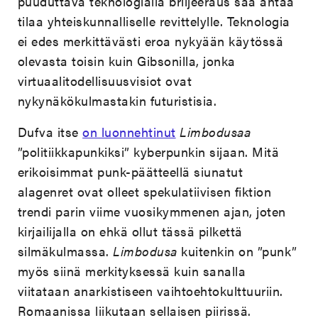
puuduttava teknologialla briljeeraus saa antaa
tilaa yhteiskunnalliselle revittelylle. Teknologia
ei edes merkittävästi eroa nykyään käytössä
olevasta toisin kuin Gibsonilla, jonka
virtuaalitodellisuusvisiot ovat
nykynäkökulmastakin futuristisia.
Dufva itse
on luonnehtinut
Limbodusaa
”politiikkapunkiksi” kyberpunkin sijaan. Mitä
erikoisimmat punk-päätteellä siunatut
alagenret ovat olleet spekulatiivisen fiktion
trendi parin viime vuosikymmenen ajan, joten
kirjailijalla on ehkä ollut tässä pilkettä
silmäkulmassa.
Limbodusa
kuitenkin on ”punk”
myös siinä merkityksessä kuin sanalla
viitataan anarkistiseen vaihtoehtokulttuuriin.
Romaanissa liikutaan sellaisen piirissä.