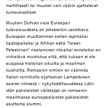
maltillisesti tai muuten vain väärin ajattelevat
kumoukselliset.
Muutoin Dufvan visio Euroopan
tulevaisuudesta on jokseenkin uskottava.
Euroopan muuttaminen sotien repimäksi
kaatopaikaksi ja Afrikan sekä ”Israel-
Palestiinan” nostaminen rikkaiksi onneloiksi on
virkistävä muistutus siitä, että kukaan ei ole
suojassa historian oikuilta ja maailman
kuohuilta. Romaanin nimikin on väännös
Italian rannikolla sijaitsevan Lampedusan
saaren nimestä – nykytodellisuudessa Lähi-
idän pakolaisten välietappi on romaanin
maailmassa eurooppalaisten pakolaisten
asuttama slummi.