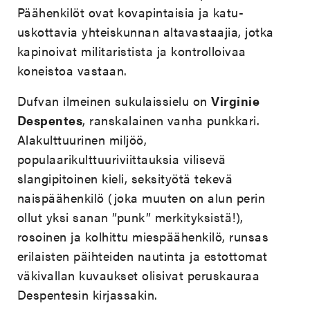
Päähenkilöt ovat kovapintaisia ja katu-
uskottavia yhteiskunnan altavastaajia, jotka
kapinoivat militaristista ja kontrolloivaa
koneistoa vastaan.
Dufvan ilmeinen sukulaissielu on
Virginie
Despentes
, ranskalainen vanha punkkari.
Alakulttuurinen miljöö,
populaarikulttuuriviittauksia vilisevä
slangipitoinen kieli, seksityötä tekevä
naispäähenkilö (joka muuten on alun perin
ollut yksi sanan ”punk” merkityksistä!),
rosoinen ja kolhittu miespäähenkilö, runsas
erilaisten päihteiden nautinta ja estottomat
väkivallan kuvaukset olisivat peruskauraa
Despentesin kirjassakin.