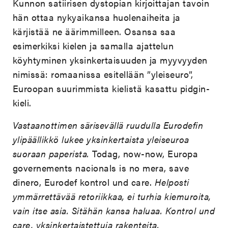
Kunnon satiirisen dystopian kirjoittajan tavoin
hän ottaa nykyaikansa huolenaiheita ja
kärjistää ne äärimmilleen. Osansa saa
esimerkiksi kielen ja samalla ajattelun
köyhtyminen yksinkertaisuuden ja myyvyyden
nimissä: romaanissa esitellään ”yleiseuro”,
Euroopan suurimmista kielistä kasattu pidgin-
kieli.
Vastaanottimen särisevällä ruudulla Eurodefin
ylipäällikkö lukee yksinkertaista yleiseuroa
suoraan paperista.
Todag, now-now, Europa
governements nacionals is no mera, save
dinero, Eurodef kontrol und care.
Helposti
ymmärrettävää retoriikkaa, ei turhia kiemuroita,
vain itse asia. Sitähän kansa haluaa. Kontrol und
care, yksinkertaistettuja rakenteita.