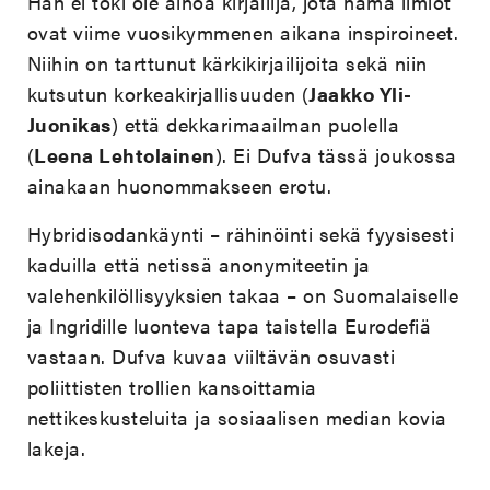
Hän ei toki ole ainoa kirjailija, jota nämä ilmiöt
ovat viime vuosikymmenen aikana inspiroineet.
Niihin on tarttunut kärkikirjailijoita sekä niin
kutsutun korkeakirjallisuuden (
Jaakko Yli-
Juonikas
) että dekkarimaailman puolella
(
Leena Lehtolainen
). Ei Dufva tässä joukossa
ainakaan huonommakseen erotu.
Hybridisodankäynti – rähinöinti sekä fyysisesti
kaduilla että netissä anonymiteetin ja
valehenkilöllisyyksien takaa – on Suomalaiselle
ja Ingridille luonteva tapa taistella Eurodefiä
vastaan. Dufva kuvaa viiltävän osuvasti
poliittisten trollien kansoittamia
nettikeskusteluita ja sosiaalisen median kovia
lakeja.