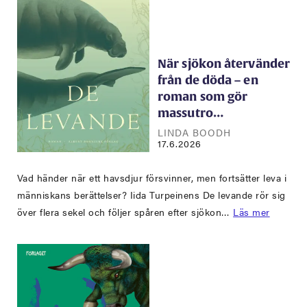
När sjökon återvänder
från de döda – en
roman som gör
massutro…
LINDA BOODH
17.6.2026
Vad händer när ett havsdjur försvinner, men fortsätter leva i
människans berättelser? Iida Turpeinens De levande rör sig
över flera sekel och följer spåren efter sjökon…
Läs mer