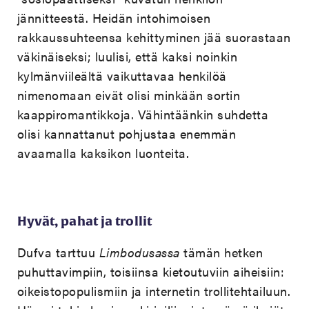
jännitteestä. Heidän intohimoisen
rakkaussuhteensa kehittyminen jää suorastaan
väkinäiseksi; luulisi, että kaksi noinkin
kylmänviileältä vaikuttavaa henkilöä
nimenomaan eivät olisi minkään sortin
kaappiromantikkoja. Vähintäänkin suhdetta
olisi kannattanut pohjustaa enemmän
avaamalla kaksikon luonteita.
Hyvät, pahat ja trollit
Dufva tarttuu
Limbodusassa
tämän hetken
puhuttavimpiin, toisiinsa kietoutuviin aiheisiin:
oikeistopopulismiin ja internetin trollitehtailuun.