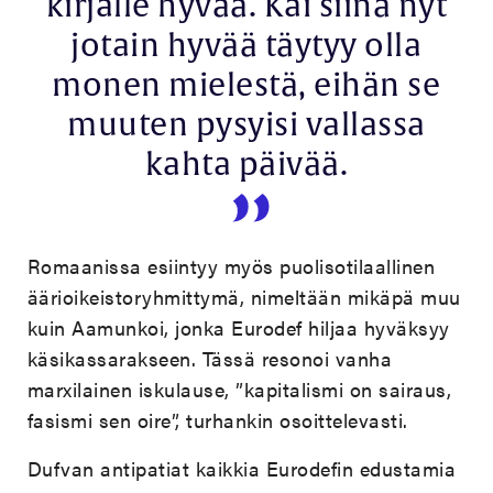
kirjalle hyvää. Kai siinä nyt
jotain hyvää täytyy olla
monen mielestä, eihän se
muuten pysyisi vallassa
kahta päivää.
Romaanissa esiintyy myös puolisotilaallinen
äärioikeistoryhmittymä, nimeltään mikäpä muu
kuin Aamunkoi, jonka Eurodef hiljaa hyväksyy
käsikassarakseen. Tässä resonoi vanha
marxilainen iskulause, ”kapitalismi on sairaus,
fasismi sen oire”, turhankin osoittelevasti.
Dufvan antipatiat kaikkia Eurodefin edustamia