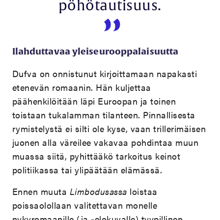
pöhötautisuus.
Ilahduttavaa yleiseurooppalaisuutta
Dufva on onnistunut kirjoittamaan napakasti
etenevän romaanin. Hän kuljettaa
päähenkilöitään läpi Euroopan ja toinen
toistaan tukalamman tilanteen. Pinnallisesta
rymistelystä ei silti ole kyse, vaan trillerimäisen
juonen alla väreilee vakavaa pohdintaa muun
muassa siitä, pyhittääkö tarkoitus keinot
politiikassa tai ylipäätään elämässä.
Ennen muuta
Limbodusassa
loistaa
poissaolollaan valitettavan monelle
nykyromaanille (ja -elokuvalle) tyypillinen