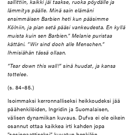
sallittiin, kaikki jäi taakse, ruoka pöydälle ja
lämmitys päälle. Minä sain elämäni
ensimmäisen Barbien heti kun pääsimme
Kölniin, ja pian setä pääsi vankeudesta. En kyllä
muista kuin sen Barbien.” Melanie puristaa
kättäni. ”Wir sind doch alle Menschen.”
Ihmisiähän tässä ollaan.
”Tear down this wall!” sinä huudat, ja kansa
tottelee.
(s. 84–85.)
Isoimmaksi kerronnalliseksi heikkoudeksi jää
päähenkilöiden, Ingridin ja Suomalaisen,
välisen dynamiikan kuvaus. Dufva ei ole oikein
osannut ottaa kaikkea irti kahden jopa
”sosiopaattiseksi” kuvatun henkilön