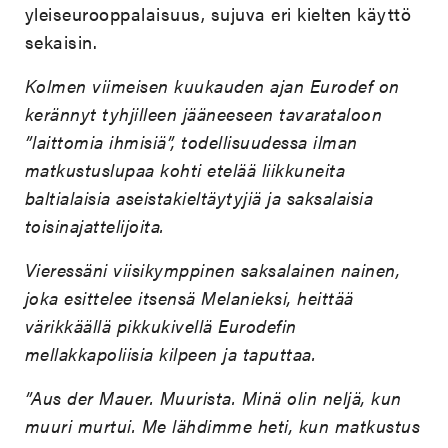
yleiseurooppalaisuus, sujuva eri kielten käyttö
sekaisin.
Kolmen viimeisen kuukauden ajan Eurodef on
kerännyt tyhjilleen jääneeseen tavarataloon
”laittomia ihmisiä”, todellisuudessa ilman
matkustuslupaa kohti etelää liikkuneita
baltialaisia aseistakieltäytyjiä ja saksalaisia
toisinajattelijoita.
Vieressäni viisikymppinen saksalainen nainen,
joka esittelee itsensä Melanieksi, heittää
värikkäällä pikkukivellä Eurodefin
mellakkapoliisia kilpeen ja taputtaa.
”Aus der Mauer. Muurista. Minä olin neljä, kun
muuri murtui. Me lähdimme heti, kun matkustus