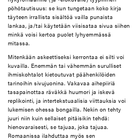
pöhötautisuus: se kun tungetaan koko kirja
täyteen irrallista sisältöä vailla punaista
lankaa, ja/tai käytetään viisisataa sivua siihen
minkä voisi kertoa puolet lyhyemmässä
mitassa.
Mitenkään askeettiseksi kerrontaa ei silti voi
kuvailla. Enemmän tai vähemmän surulliset
ihmiskohtalot kietoutuvat päähenkilöiden
tarinoihin sivujuonina. Vakavaa aihepiiriä
tasapainottaa räväkkä huumori ja iskevä
replikointi, ja intertekstuaalisia viittauksia voi
lukemisen ohessa bongailla. Nekin on tehty
juuri niin kuin sellaiset pitäisikin tehdä:
hienovaraisesti, se tajuaa, joka tajuaa.
Romaanissa ilahduttaa myös sen