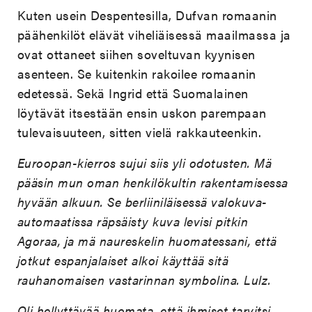
Kuten usein Despentesilla, Dufvan romaanin
päähenkilöt elävät viheliäisessä maailmassa ja
ovat ottaneet siihen soveltuvan kyynisen
asenteen. Se kuitenkin rakoilee romaanin
edetessä. Sekä Ingrid että Suomalainen
löytävät itsestään ensin uskon parempaan
tulevaisuuteen, sitten vielä rakkauteenkin.
Euroopan-kierros sujui siis yli odotusten. Mä
pääsin mun oman henkilökultin rakentamisessa
hyvään alkuun. Se berliiniläisessä valokuva-
automaatissa räpsäisty kuva levisi pitkin
Agoraa, ja mä naureskelin huomatessani, että
jotkut espanjalaiset alkoi käyttää sitä
rauhanomaisen vastarinnan symbolina. Lulz.
Oli hellyttävää huomata, että ihmiset tarvitsi