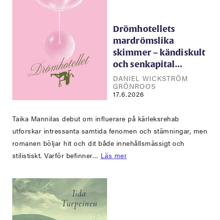
Drömhotellets
mardrömslika
skimmer – kändiskult
och senkapital…
DANIEL WICKSTRÖM
GRÖNROOS
17.6.2026
Taika Mannilas debut om influerare på kärleksrehab
utforskar intressanta samtida fenomen och stämningar, men
romanen böljar hit och dit både innehållsmässigt och
stilistiskt. Varför befinner…
Läs mer