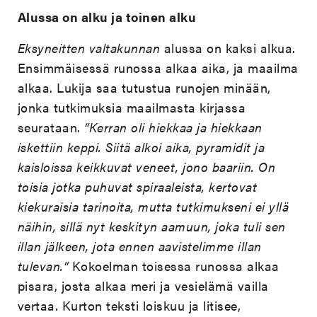
Alussa on alku ja toinen alku
Eksyneitten valtakunnan
alussa on kaksi alkua.
Ensimmäisessä runossa alkaa aika, ja maailma
alkaa. Lukija saa tutustua runojen minään,
jonka tutkimuksia maailmasta kirjassa
seurataan.
“Kerran oli hiekkaa ja hiekkaan
iskettiin keppi. Siitä alkoi aika, pyramidit ja
kaisloissa keikkuvat veneet, jono baariin. On
toisia jotka puhuvat spiraaleista, kertovat
kiekuraisia tarinoita, mutta tutkimukseni ei yllä
näihin, sillä nyt keskityn aamuun, joka tuli sen
illan jälkeen, jota ennen aavistelimme illan
tulevan.“
Kokoelman toisessa runossa alkaa
pisara, josta alkaa meri ja vesielämä vailla
vertaa. Kurton teksti loiskuu ja litisee,