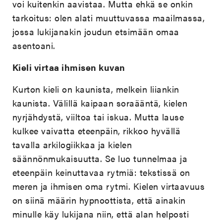
voi kuitenkin aavistaa. Mutta ehkä se onkin
tarkoitus: olen alati muuttuvassa maailmassa,
jossa lukijanakin joudun etsimään omaa
asentoani.
Kieli virtaa ihmisen kuvan
Kurton kieli on kaunista, melkein liiankin
kaunista. Välillä kaipaan soraääntä, kielen
nyrjähdystä, viiltoa tai iskua. Mutta lause
kulkee vaivatta eteenpäin, rikkoo hyvällä
tavalla arkilogiikkaa ja kielen
säännönmukaisuutta. Se luo tunnelmaa ja
eteenpäin keinuttavaa rytmiä: tekstissä on
meren ja ihmisen oma rytmi. Kielen virtaavuus
on siinä määrin hypnoottista, että ainakin
minulle käy lukijana niin, että alan helposti