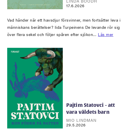
LINDA BOODH
17.6.2026
Vad händer när ett havsdjur försvinner, men fortsätter leva i
människans berättelser? Iida Turpeinens De levande rör sig
över flera sekel och följer spåren efter sjökon…
Läs mer
Pajtim Statovci - att
vara våldets barn
MIO LINDMAN
29.5.2026