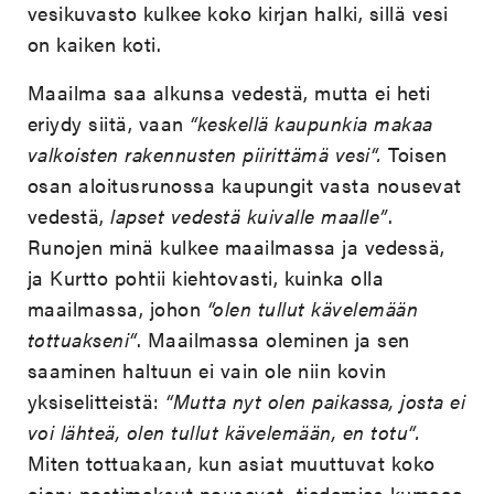
vesikuvasto kulkee koko kirjan halki, sillä vesi
on kaiken koti.
Maailma saa alkunsa vedestä, mutta ei heti
eriydy siitä, vaan
“keskellä kaupunkia makaa
valkoisten rakennusten piirittämä vesi“.
Toisen
osan aloitusrunossa kaupungit vasta nousevat
vedestä,
lapset vedestä kuivalle maalle”
.
Runojen minä kulkee maailmassa ja vedessä,
ja Kurtto pohtii kiehtovasti, kuinka olla
maailmassa, johon
“olen tullut kävelemään
tottuakseni“
. Maailmassa oleminen ja sen
saaminen haltuun ei vain ole niin kovin
yksiselitteistä:
“Mutta nyt olen paikassa, josta ei
voi lähteä, olen tullut kävelemään, en totu“.
Miten tottuakaan, kun asiat muuttuvat koko
ajan: postimaksut nousevat, tiedemies kumoaa