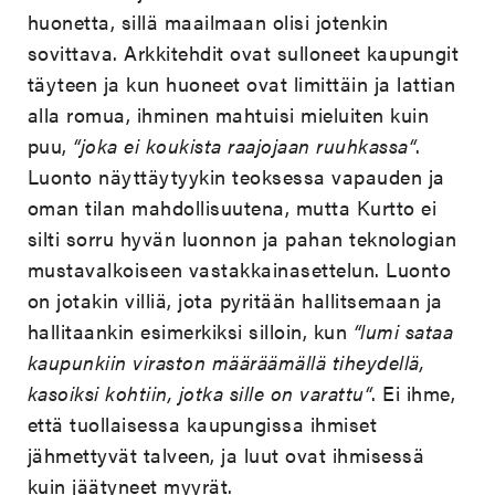
huonetta, sillä maailmaan olisi jotenkin
sovittava. Arkkitehdit ovat sulloneet kaupungit
täyteen ja kun huoneet ovat limittäin ja lattian
alla romua, ihminen mahtuisi mieluiten kuin
puu,
“joka ei koukista raajojaan ruuhkassa“
.
Luonto näyttäytyykin teoksessa vapauden ja
oman tilan mahdollisuutena, mutta Kurtto ei
silti sorru hyvän luonnon ja pahan teknologian
mustavalkoiseen vastakkainasettelun. Luonto
on jotakin villiä, jota pyritään hallitsemaan ja
hallitaankin esimerkiksi silloin, kun
“lumi sataa
kaupunkiin viraston määräämällä tiheydellä,
kasoiksi kohtiin, jotka sille on varattu“
. Ei ihme,
että tuollaisessa kaupungissa ihmiset
jähmettyvät talveen, ja luut ovat ihmisessä
kuin jäätyneet myyrät.