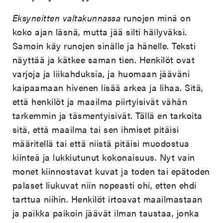
Eksyneitten valtakunnassa
runojen minä on
koko ajan läsnä, mutta jää silti häilyväksi.
Samoin käy runojen sinälle ja hänelle. Teksti
näyttää ja kätkee saman tien. Henkilöt ovat
varjoja ja liikahduksia, ja huomaan jääväni
kaipaamaan hivenen lisää arkea ja lihaa. Sitä,
että henkilöt ja maailma piirtyisivät vähän
tarkemmin ja täsmentyisivät. Tällä en tarkoita
sitä, että maailma tai sen ihmiset pitäisi
määritellä tai että niistä pitäisi muodostua
kiinteä ja lukkiutunut kokonaisuus. Nyt vain
monet kiinnostavat kuvat ja toden tai epätoden
palaset liukuvat niin nopeasti ohi, etten ehdi
tarttua niihin. Henkilöt irtoavat maailmastaan
ja paikka paikoin jäävät ilman taustaa, jonka