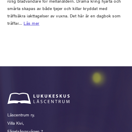
rolig bladvändare för mellanåldern. Drama kring hjärta och
smärta skapas av både tjejer och killar kryddat med
träffsäkra iakttagelser av vuxna. Det här är en dagbok som
träffar…
Läs mer
Läscentrum ry.
Villa Kivi,
Fågelsångsvägen 7