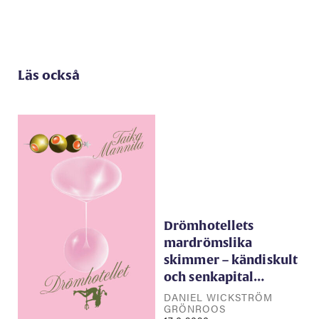
Läs också
Drömhotellets
mardrömslika
skimmer – kändiskult
och senkapital…
DANIEL WICKSTRÖM
GRÖNROOS