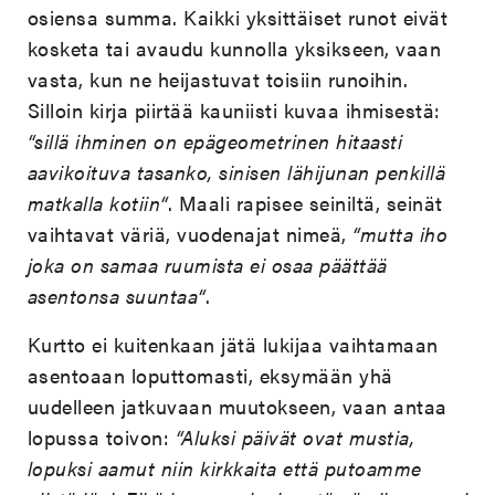
osiensa summa. Kaikki yksittäiset runot eivät
kosketa tai avaudu kunnolla yksikseen, vaan
vasta, kun ne heijastuvat toisiin runoihin.
Silloin kirja piirtää kauniisti kuvaa ihmisestä:
“sillä ihminen on epägeometrinen hitaasti
aavikoituva tasanko, sinisen lähijunan penkillä
matkalla kotiin“
. Maali rapisee seiniltä, seinät
vaihtavat väriä, vuodenajat nimeä,
“mutta iho
joka on samaa ruumista ei osaa päättää
asentonsa suuntaa“
.
Kurtto ei kuitenkaan jätä lukijaa vaihtamaan
asentoaan loputtomasti, eksymään yhä
uudelleen jatkuvaan muutokseen, vaan antaa
lopussa toivon:
“Aluksi päivät ovat mustia,
lopuksi aamut niin kirkkaita että putoamme