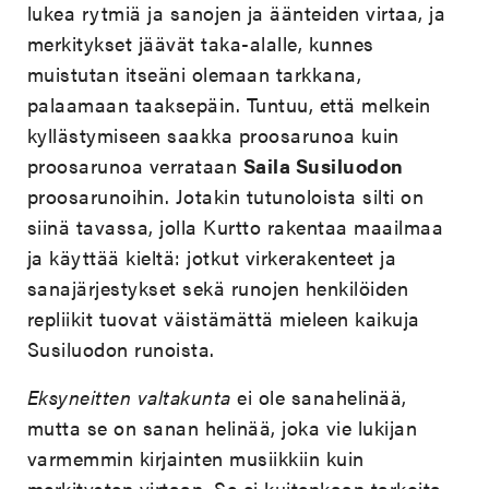
lukea rytmiä ja sanojen ja äänteiden virtaa, ja
merkitykset jäävät taka-alalle, kunnes
muistutan itseäni olemaan tarkkana,
palaamaan taaksepäin. Tuntuu, että melkein
kyllästymiseen saakka proosarunoa kuin
proosarunoa verrataan
Saila Susiluodon
proosarunoihin. Jotakin tutunoloista silti on
siinä tavassa, jolla Kurtto rakentaa maailmaa
ja käyttää kieltä: jotkut virkerakenteet ja
sanajärjestykset sekä runojen henkilöiden
repliikit tuovat väistämättä mieleen kaikuja
Susiluodon runoista.
Eksyneitten valtakunta
ei ole sanahelinää,
mutta se on sanan helinää, joka vie lukijan
varmemmin kirjainten musiikkiin kuin
merkitysten virtaan. Se ei kuitenkaan tarkoita,