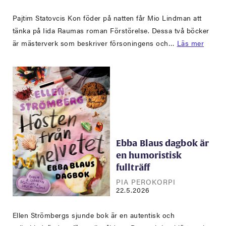
Pajtim Statovcis Kon föder på natten får Mio Lindman att
tänka på Iida Raumas roman Förstörelse. Dessa två böcker
är mästerverk som beskriver försoningens och…
Läs mer
Ebba Blaus dagbok är
en humoristisk
fullträff
PIA PEROKORPI
22.5.2026
Ellen Strömbergs sjunde bok är en autentisk och