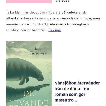
17.6.2026
Taika Mannilas debut om influerare på kärleksrehab
utforskar intressanta samtida fenomen och stämningar, men
romanen böljar hit och dit både innehållsmässigt och
stilistiskt. Varför befinner…
Läs mer
När sjökon återvänder
från de döda – en
roman som gör
massutro…