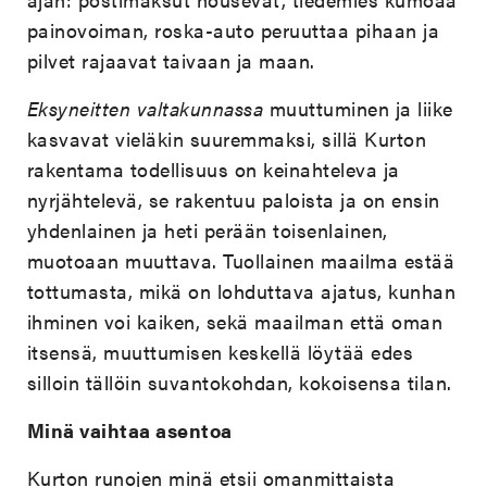
painovoiman, roska-auto peruuttaa pihaan ja
pilvet rajaavat taivaan ja maan.
Eksyneitten valtakunnassa
muuttuminen ja liike
kasvavat vieläkin suuremmaksi, sillä Kurton
rakentama todellisuus on keinahteleva ja
nyrjähtelevä, se rakentuu paloista ja on ensin
yhdenlainen ja heti perään toisenlainen,
muotoaan muuttava. Tuollainen maailma estää
tottumasta, mikä on lohduttava ajatus, kunhan
ihminen voi kaiken, sekä maailman että oman
itsensä, muuttumisen keskellä löytää edes
silloin tällöin suvantokohdan, kokoisensa tilan.
Minä vaihtaa asentoa
Kurton runojen minä etsii omanmittaista