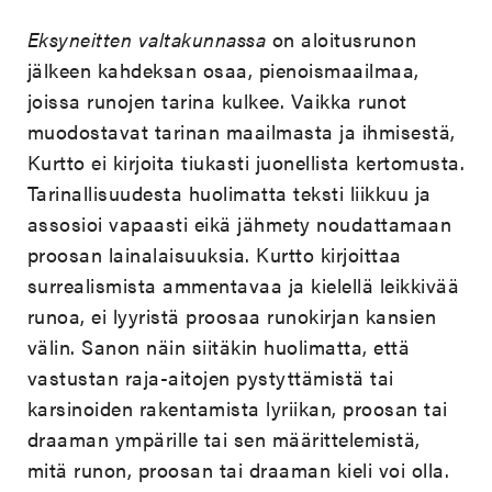
Eksyneitten valtakunnassa
on aloitusrunon
jälkeen kahdeksan osaa, pienoismaailmaa,
joissa runojen tarina kulkee. Vaikka runot
muodostavat tarinan maailmasta ja ihmisestä,
Kurtto ei kirjoita tiukasti juonellista kertomusta.
Tarinallisuudesta huolimatta teksti liikkuu ja
assosioi vapaasti eikä jähmety noudattamaan
proosan lainalaisuuksia. Kurtto kirjoittaa
surrealismista ammentavaa ja kielellä leikkivää
runoa, ei lyyristä proosaa runokirjan kansien
välin. Sanon näin siitäkin huolimatta, että
vastustan raja-aitojen pystyttämistä tai
karsinoiden rakentamista lyriikan, proosan tai
draaman ympärille tai sen määrittelemistä,
mitä runon, proosan tai draaman kieli voi olla.