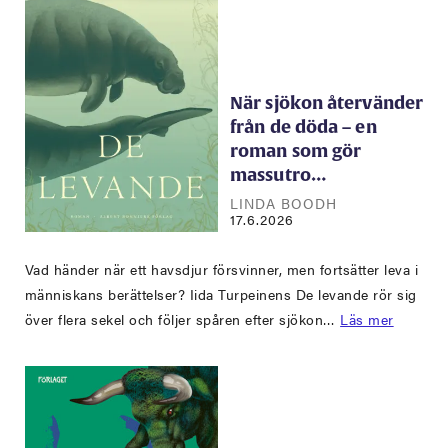
När sjökon återvänder
från de döda – en
roman som gör
massutro…
LINDA BOODH
17.6.2026
Vad händer när ett havsdjur försvinner, men fortsätter leva i
människans berättelser? Iida Turpeinens De levande rör sig
över flera sekel och följer spåren efter sjökon…
Läs mer