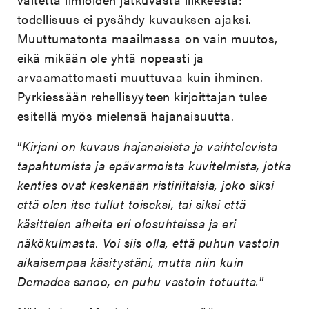
todellisuus ei pysähdy kuvauksen ajaksi.
Muuttumatonta maailmassa on vain muutos,
eikä mikään ole yhtä nopeasti ja
arvaamattomasti muuttuvaa kuin ihminen.
Pyrkiessään rehellisyyteen kirjoittajan tulee
esitellä myös mielensä hajanaisuutta.
”
Kirjani on kuvaus hajanaisista ja vaihtelevista
tapahtumista ja epävarmoista kuvitelmista, jotka
kenties ovat keskenään ristiriitaisia, joko siksi
että olen itse tullut toiseksi, tai siksi että
käsittelen aiheita eri olosuhteissa ja eri
näkökulmasta.
Voi siis olla, että puhun vastoin
aikaisempaa käsitystäni, mutta niin kuin
Demades sanoo, en puhu vastoin totuutta.
”