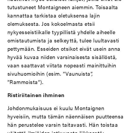
tutustuneet Montaigneen aiemmin. Toisaalta
kannattaa tarkistaa oletuksensa lajin
olemuksesta. Jos kokoelmasta etsii
nykyesseistiikalle tyypillistä yhdelle aiheelle
omistautumista ja selkeyttä, tulee luultavasti
pettymään. Esseiden otsikot eivät usein anna
hyvää kuvaa niiden varsinaisesta sisällöstä,
vaan saattavat viitata nopeasti mainittuihin
sivuhuomioihin (esim. ”Vaunuista”,
”Rammoista”).
Ristiriitainen ihminen
Johdonmukaisuus ei kuulu Montaignen
hyveisiin, mutta tämän näennäisen puutteensa
hän perustelee varsin taitavasti. Hän toistaa
väitettä ilmiöiden jatkuvasta liikkeestä: