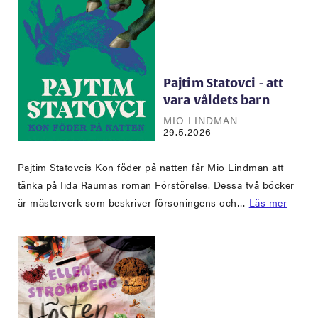
Pajtim Statovci - att
vara våldets barn
MIO LINDMAN
29.5.2026
Pajtim Statovcis Kon föder på natten får Mio Lindman att
tänka på Iida Raumas roman Förstörelse. Dessa två böcker
är mästerverk som beskriver försoningens och…
Läs mer