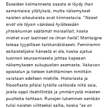
Esseiden kolmannesta osasta ei löydy ihan
samanlaisia yllätyksiä, mutta näkemykset
naisten oikeuksista ovat kiinnostavia. ”
Naiset
eivät ole täysin väärässä hylätessään
yhteiskunnan säätämät moraalilait, koska
miehet ovat laatineet ne ilman heitä
”, Montaigne
toteaa tyypillisen tarkkanäköisesti. Feminismin
esitaistelijaksi hänestä ei ole, koska ajatus
luonnon seuraamisesta johtaa kapeaan
näkemykseen sukupuolien asemasta. Vakavan
opiskelun ja tieteen kehittäminen nimittäin
varataan edelleen miehille. Historiasta ja
filosofiasta pitäisi tytöille valikoida niitä osia,
joista oppii itsehillintää ja ymmärrystä miesten
puutteita kohtaan. Runojen lukeminen sentään
tulisi naisten viihteeksi sallia, koska ”
se on