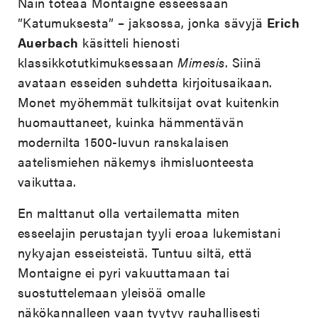
Näin toteaa Montaigne esseessään
”Katumuksesta” – jaksossa, jonka sävyjä
Erich
Auerbach
käsitteli hienosti
klassikkotutkimuksessaan
Mimesis
. Siinä
avataan esseiden suhdetta kirjoitusaikaan.
Monet myöhemmät tulkitsijat ovat kuitenkin
huomauttaneet, kuinka hämmentävän
modernilta 1500-luvun ranskalaisen
aatelismiehen näkemys ihmisluonteesta
vaikuttaa.
En malttanut olla vertailematta miten
esseelajin perustajan tyyli eroaa lukemistani
nykyajan esseisteistä. Tuntuu siltä, että
Montaigne ei pyri vakuuttamaan tai
suostuttelemaan yleisöä omalle
näkökannalleen vaan tyytyy rauhallisesti