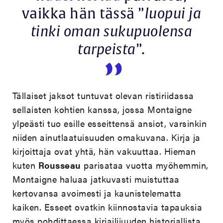
vaikka hän tässä ”
luopui ja
tinki oman sukupuolensa
tarpeista
”.
Tällaiset jaksot tuntuvat olevan ristiriidassa
sellaisten kohtien kanssa, jossa Montaigne
ylpeästi tuo esille esseittensä ansiot, varsinkin
niiden ainutlaatuisuuden omakuvana. Kirja ja
kirjoittaja ovat yhtä, hän vakuuttaa. Hieman
kuten
Rousseau
parisataa vuotta myöhemmin,
Montaigne haluaa jatkuvasti muistuttaa
kertovansa avoimesti ja kaunistelematta
kaiken. Esseet ovatkin kiinnostavia tapauksia
myös pohdittaessa kirjailijuuden historiallista