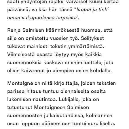
sääti yhdyntöjen rajaksi vaivaiset kuusi kertaa
päivässä, vaikka hän tässä ”
luopui ja tinki
oman sukupuolensa tarpeista
”.
Renja Salmisen käännöksestä huomaa, että
sille on omistettu vuosien työ. Selitykset
tukevat mainiosti tekstin ymmärtämistä.
Viimeisestä osasta löytyy myös kaikkia
suomennoksia koskeva erisnimiluettelo, jota
olisin kaivannut jo aiempien osien kohdalla.
Montaigne on niitä kirjoittajia, joiden tekstien
parissa hitaus tuntuu olennaiselta osalta
lukemisen nautintoa. Lukijalle, joka on
tutustunut Montaigneen Salmisen
suomennosten julkaisutahdissa, kolmannen
osan loppuun pääseminen tuntui surulliselta.