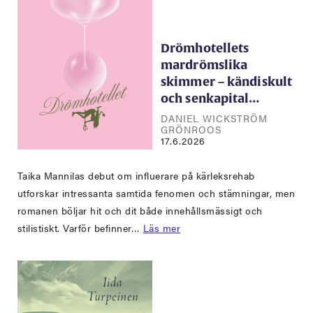
Drömhotellets
mardrömslika
skimmer – kändiskult
och senkapital…
DANIEL WICKSTRÖM
GRÖNROOS
17.6.2026
Taika Mannilas debut om influerare på kärleksrehab
utforskar intressanta samtida fenomen och stämningar, men
romanen böljar hit och dit både innehållsmässigt och
stilistiskt. Varför befinner…
Läs mer