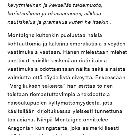
kevytmielinen ja kekseliäs taidemuoto,
koristeellinen ja rikassanainen, silkkaa
nautiskelua ja prameilua kuten he itsekin
”.
Montaigne kuitenkin puolustaa naisia
kohtuuttomia ja kaksinaismoralistisia siveyden
vaatimuksia vastaan. Hänen mielestään miehet
asettivat naisille keskenään ristiriitaisia
vaatimuksia odottaessaan näiltä sekä ainaista
valmiutta että täydellistä siveyttä. Esseessään
”Vergiliuksen säkeistä” hän esittää toinen
toistaan riemastuttavimpia anekdootteja
naissukupuolen kyltymättömyydestä, jota
käsitellään kirjoituksessa yleisesti tunnettuna
tosiasiana. Niinpä Montaigne onnittelee
Aragonian kuningatarta, joka esimerkillisesti