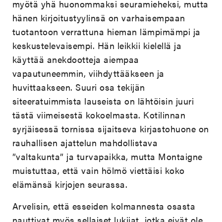
myötä yhä huonommaksi seuramieheksi, mutta
hänen kirjoitustyylinsä on varhaisempaan
tuotantoon verrattuna hieman lämpimämpi ja
keskustelevaisempi. Hän leikkii kielellä ja
käyttää anekdootteja aiempaa
vapautuneemmin, viihdyttääkseen ja
huvittaakseen. Suuri osa tekijän
siteeratuimmista lauseista on lähtöisin juuri
tästä viimeisestä kokoelmasta. Kotilinnan
syrjäisessä tornissa sijaitseva kirjastohuone on
rauhallisen ajattelun mahdollistava
”valtakunta” ja turvapaikka, mutta Montaigne
muistuttaa, että vain hölmö viettäisi koko
elämänsä kirjojen seurassa.
Arvelisin, että esseiden kolmannesta osasta
nauttivat myös sellaiset lukijat, jotka eivät ole