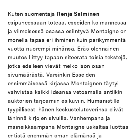
Kuten suomentaja
Renja Salminen
esipuheessaan toteaa, esseiden kolmannessa
ja viimeisessä osassa esiintyvä Montaigne on
monella tapaa eri ihminen kuin parikymmentä
vuotta nuorempi minänsä. Eräs olennainen
muutos liittyy tapaan siteerata toisia tekstejä,
jotka edelleen vievät melko ison osan
sivumäärästä. Varsinkin Esseiden
ensimmäisessä kirjassa Montaignen täytyi
vahvistaa kaikki ideansa vetoamalla antiikin
auktorien tarjoamiin esikuviin. Humanistille
tyypillisesti hänen keskustelutoverinsa elivät
lähinnä kirjojen sivuilla. Vanhempana ja
maineikkaampana Montaigne uskaltaa luottaa
entistä enemmän oman elämänsä ja