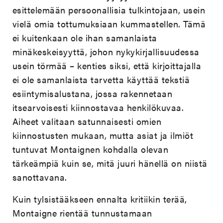
esittelemään persoonallisia tulkintojaan, usein
vielä omia tottumuksiaan kummastellen. Tämä
ei kuitenkaan ole ihan samanlaista
minäkeskeisyyttä, johon nykykirjallisuudessa
usein törmää – kenties siksi, että kirjoittajalla
ei ole samanlaista tarvetta käyttää tekstiä
esiintymisalustana, jossa rakennetaan
itsearvoisesti kiinnostavaa henkilökuvaa.
Aiheet valitaan satunnaisesti omien
kiinnostusten mukaan, mutta asiat ja ilmiöt
tuntuvat Montaignen kohdalla olevan
tärkeämpiä kuin se, mitä juuri hänellä on niistä
sanottavana.
Kuin tylsistääkseen ennalta kritiikin terää,
Montaigne rientää tunnustamaan