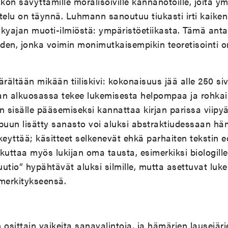
hkon sävyttämille moralisoiville kannanotoille, joita y
telu on täynnä. Luhmann sanoutuu tiukasti irti kaiken
kyajan muoti-ilmiöstä: ympäristöetiikasta. Tämä antaa
den, jonka voimin monimutkaisempikin teoretisointi o
ärältään mikään tiiliskivi: kokonaisuus jää alle 250 s
rjan alkuosassa tekee lukemisesta helpompaa ja rohka
n sisälle pääsemiseksi kannattaa kirjan parissa viipy
oppuun lisätty sanasto voi aluksi abstraktiudessaan 
eyttää; käsitteet selkenevät ehkä parhaiten tekstin 
ttaa myös lukijan oma tausta, esimerkiksi biologille 
luutio” hypähtävät aluksi silmille, mutta asettuvat lu
merkitykseensä.
 osittain vaikeita sanavalintoja, ja hämärien lausejärj