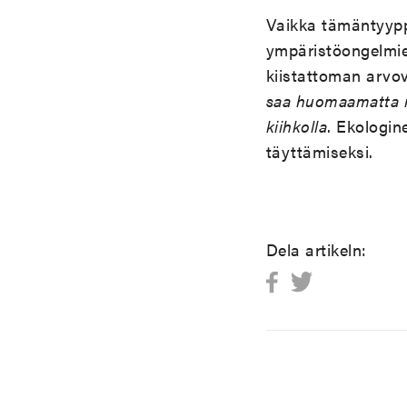
Vaikka tämäntyypp
ympäristöongelmie
kiistattoman arvo
saa huomaamatta m
kiihkolla
. Ekologi
täyttämiseksi.
Dela artikeln: