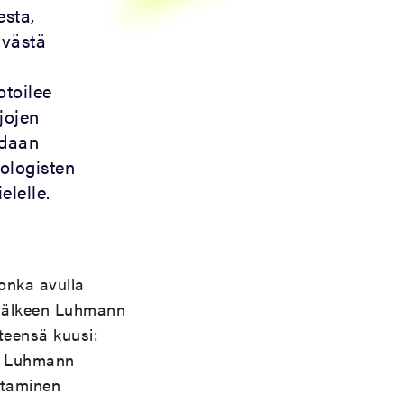
esta,
ävästä
toilee
jojen
idaan
ologisten
lelle.
jonka avulla
 jälkeen Luhmann
hteensä kuusi:
sa Luhmann
ottaminen