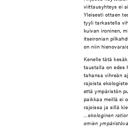
viittausyhteys ei 
Yleisesti ottaen t
tyyli tarkastella v
kuivan ironinen, m
itseironian pilkah
on niin hienovarais
Kenelle tätä kesäk
taustalla on edes 
tahansa vihreän aj
rajoista ekologist
että ympäristön pu
paikkaa meillä ei 
rajoissa ja sillä 
…ekologinen ration
omien ympäristöva