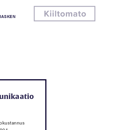
MASKEN
unikaatio
tokustannus
2004