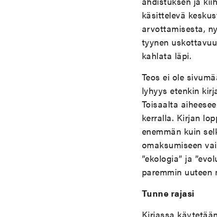
ahdistuksen ja kii
käsittelevä keskus
arvottamisesta, ny
tyynen uskottavuu
kahlata läpi.
Teos ei ole sivumä
lyhyys etenkin ki
Toisaalta aiheesee
kerralla. Kirjan l
enemmän kuin selk
omaksumiseen vaiku
”ekologia” ja ”evo
paremmin uuteen 
Tunne rajasi
Kirjassa käytetään