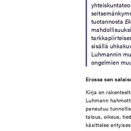
yhteiskuntateo
seitsemänkymme
tuotannosta
Ek
mahdollisuuks
tarkkapiirteis
sisällä uhkakuv
Luhmannin muk
ongelmien muun
Erossa sen salai
Kirja on rakenteel
Luhmann hahmotte
paneutuu tunnollis
talous, oikeus, ti
käsittelee erityis