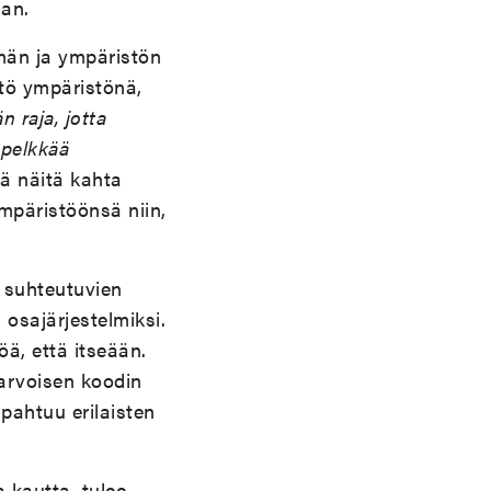
aan.
män ja ympäristön
tö ympäristönä,
 raja, jotta
 pelkkää
tä näitä kahta
mpäristöönsä niin,
a suhteutuvien
 osajärjestelmiksi.
öä, että itseään.
arvoisen koodin
pahtuu erilaisten
 kautta, tulee