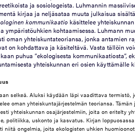
reetikoista ja sosiologeista. Luhmannin massiivis
ntä kirjaa ja neljäsataa muuta julkaisua sisält
ologinen kommunikaatio
käsittelee yhteiskunnan
ia ympäristöuhkien kohtaamisessa. Luhmann muo
esti oman yhteiskuntateoriansa, jonka antamien ra
at on kohdattava ja käsiteltävä. Vasta tällöin vo
aan puhua ”ekologisesta kommunikaatiosta”, ek
tamisesta yhteiskunnan eri osien käyttämälle kie
suus
taan selkeä. Aluksi käydään läpi vaadittava termistö, 
lee oman yhteiskuntajärjestelmän teoriansa. Tämän
esti yhteiskunnan osajärjestelmiin, joita on eritelty y
ede, politiikka, uskonto ja kasvatus. Kirjan loppuosas
esti niitä ongelmia, joita ekologisten uhkien huomioon