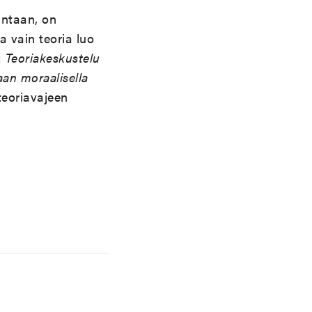
intaan, on
 vain teoria luo
:
Teoriakeskustelu
an moraalisella
eoriavajeen