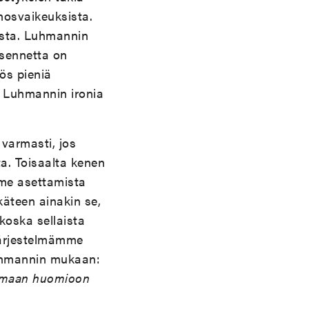
nosvaikeuksista.
nista. Luhmannin
asennetta on
yös pieniä
lä Luhmannin ironia
 varmasti, jos
a. Toisaalta kenen
mme asettamista
käteen ainakin se,
koska sellaista
järjestelmämme
 Luhmannin mukaan:
ttamaan huomioon