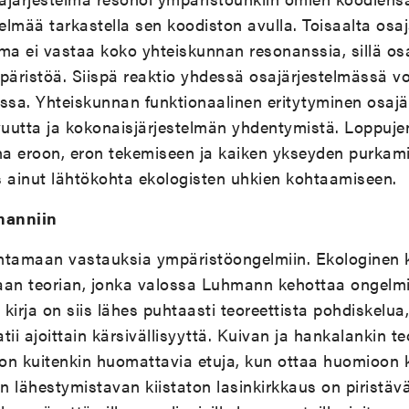
telmää tarkastella sen koodiston avulla. Toisaalta osa
a ei vastaa koko yhteiskunnan resonanssia, sillä osa
päristöä. Siispä reaktio yhdessä osajärjestelmässä vo
ssa. Yhteiskunnan funktionaalinen eritytyminen osajär
uvuutta ja kokonaisjärjestelmän yhdentymistä. Loppuj
na eroon, eron tekemiseen ja kaiken ykseyden purkami
s ainut lähtökohta ekologisten uhkien kohtaamiseen.
manniin
ntamaan vastauksia ympäristöongelmiin. Ekologinen
aan teorian, jonka valossa Luhmann kehottaa ongelm
rja on siis lähes puhtaasti teoreettista pohdiskelua,
i ajoittain kärsivällisyyttä. Kuivan ja hankalankin te
on kuitenkin huomattavia etuja, kun ottaa huomioon 
en lähestymistavan kiistaton lasinkirkkaus on piristäv