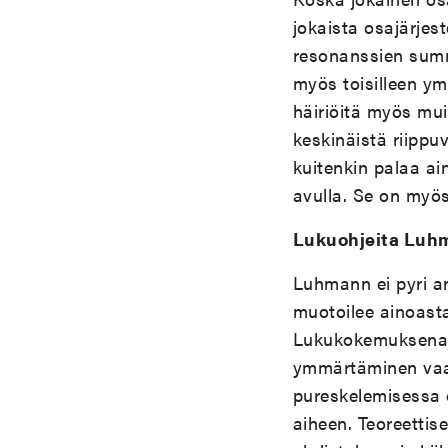
jokaista osajärjes
resonanssien summ
myös toisilleen ym
häiriöitä myös mui
keskinäistä riipp
kuitenkin palaa ai
avulla. Se on myö
Lukuohjeita Luh
Luhmann ei pyri a
muotoilee ainoast
Lukukokemuksena ki
ymmärtäminen vaati
pureskelemisessa 
aiheen. Teoreettis