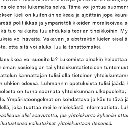
aina ole ensi lukemalta selvä. Tämä voi johtua suomen
eoksen kieli on kuitenkin selkeää ja ajoittain jopa kau
ihreää politiikkaa ja ympäristöliikkeiden moralisoivaa 
ikä tuo raikkaita tuulahduksia teorian tiheikköihin. M
duksia voi havaita. Vakavan ja abstraktin kielen sisäl
ta, että sitä voi aluksi luulla tahattomaksi.
lassikkoa voi suositella? Lukemista ainakin helpottaa
hieman sosiologian tai yhteiskuntatieteiden tuntemust
attelun kannattajan tulisi olla tietoinen yhteiskunta
en uhkien edessä. Luhmannin opetuksista tulisi jäädä 
olesta on turha saarnata yhteiskunnan ulkopuolelta, 
ole. Ympäristöongelmat on kohdattava ja käsiteltävä 
kielellä, joka tuottaa meille mielekästä informaatiota.
aalisuus olisi saavutettu, jos yhteiskunta kykenisi o
ikutustensa vaikutukset yhteiskuntaan itseensä
.