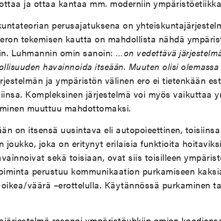
ottaa ja ottaa kantaa mm. moderniin ympäristöetiikk
untateorian perusajatuksena on yhteiskuntajärjestel
a eron tekemisen kautta on mahdollista nähdä ympäris
sin. Luhmannin omin sanoin:
…on vedettävä järjestelmän
llisuuden havainnoida itseään. Muuten olisi olemassa
ärjestelmän ja ympäristön välinen ero ei tietenkään es
iinsa. Kompleksinen järjestelmä voi myös vaikuttaa y
lyminen muuttuu mahdottomaksi.
ään on itsensä uusintava eli autopoieettinen, toisiins
oukko, joka on eritynyt erilaisia funktioita hoitaviksi
vainnoivat sekä toisiaan, ovat siis toisilleen ympärist
toiminta perustuu kommunikaation purkamiseen kaksi
i oikea/väärä –erottelulla. Käytännössä purkaminen ta
ajärjestelmä resonoi ympäristöuhkiin omien koodiensa