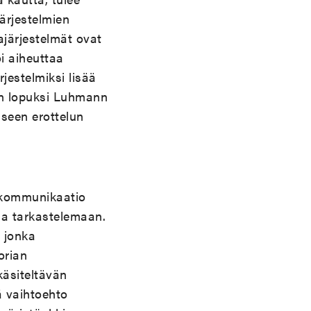
järjestelmien
järjestelmät ovat
i aiheuttaa
jestelmiksi lisää
en lopuksi Luhmann
seen erottelun
 kommunikaatio
ia tarkastelemaan.
 jonka
orian
käsiteltävän
ä vaihtoehto