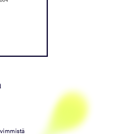
a
ävimmistä