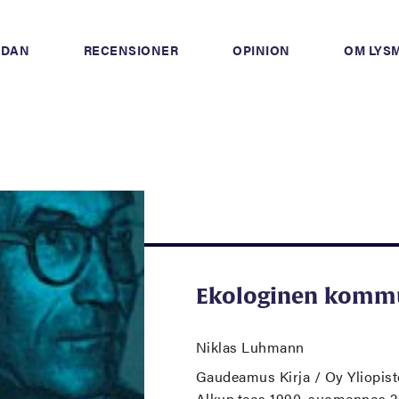
IDAN
RECENSIONER
OPINION
OM LYS
Ekologinen komm
Niklas Luhmann
Gaudeamus Kirja / Oy Yliopis
Alkup.teos 1990, suomennos 