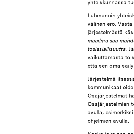
yhteiskunnassa tu
Luhmannin yhteisk
välinen ero. Vast
järjestelmästä kä
maailma saa mahdo
tosiasiallisuutta
. J
vaikuttamasta tois
että sen oma säi
Järjestelmä itsess
kommunikaatioiden j
Osajärjestelmät ha
Osajärjestelmien 
avulla, esimerkiks
ohjelmien avulla.
Koska jokainen os