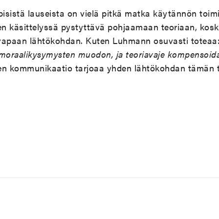
isistä lauseista on vielä pitkä matka käytännön toim
n käsittelyssä pystyttävä pohjaamaan teoriaan, koska
vapaan lähtökohdan. Kuten Luhmann osuvasti toteaa
oraalikysymysten muodon, ja teoriavaje kompensoida
nen kommunikaatio tarjoaa yhden lähtökohdan tämän t