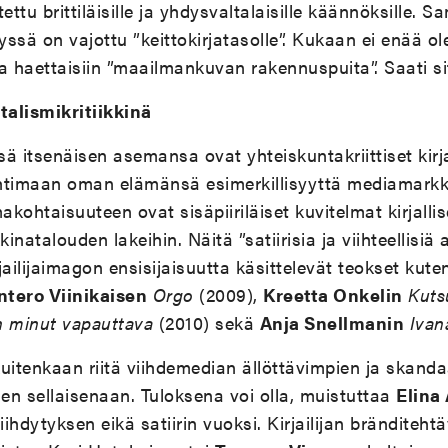
ettu brittiläisille ja yhdysvaltalaisille käännöksille. 
elyssä on vajottu ”keittokirjatasolle”. Kukaan ei enää ol
ta haettaisiin ”maailmankuvan rakennuspuita”. Saati sit
talismikritiikkinä
ä itsenäisen asemansa ovat yhteiskuntakriittiset kirja
imaan oman elämänsä esimerkillisyyttä mediamarkki
makohtaisuuteen ovat sisäpiiriläiset kuvitelmat kirjall
natalouden lakeihin. Näitä ”satiirisia ja viihteellisiä 
jailijaimagon ensisijaisuutta käsittelevät teokset kut
ntero Viinikaisen
Orgo
(2009),
Kreetta Onkelin
Kut
n minut vapauttava
(2010) sekä
Anja Snellmanin
Ivan
 kuitenkaan riitä viihdemedian ällöttävimpien ja skand
n sellaisenaan. Tuloksena voi olla, muistuttaa
Elina
iihdytyksen eikä satiirin vuoksi. Kirjailijan bränditeh