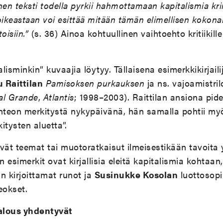
inen teksti todella pyrkii hahmottamaan kapitalismia krii
i oikeastaan voi esittää mitään tämän elimellisen kokon
oisiin.”
(s. 36) Ainoa kohtuullinen vaihtoehto kritiikille
alisminkin” kuvaajia löytyy. Tällaisena esimerkkikirjaili
 Raittilan
Pamisoksen purkauksen
ja ns. vajoamistril
l Grande
,
Atlantis
; 1998–2003). Raittilan ansiona pide
nteon merkitystä nykypäivänä, hän samalla pohtii myö
itysten aluetta”.
ivät teemat tai muotoratkaisut ilmeisestikään tavoita y
 esimerkit ovat kirjallisia eleitä kapitalismia kohtaan
in kirjoittamat runot ja
Susinukke Kosolan
luottosop
eokset.
talous yhdentyvät