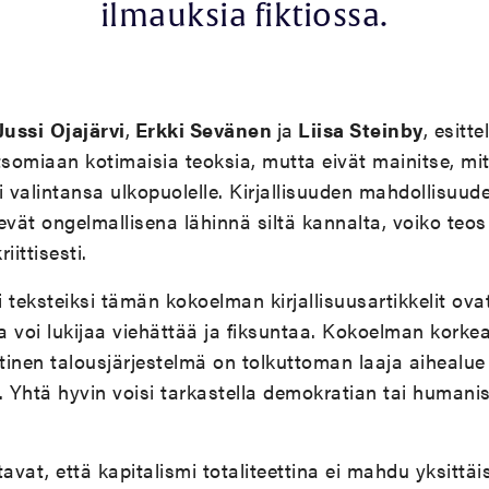
ilmauksia fiktiossa.
Jussi
Ojajärvi
,
Erkki Sevänen
ja
Liisa Steinby
, esitt
tsomiaan kotimaisia teoksia, mutta eivät mainitse, mi
i valintansa ulkopuolelle. Kirjallisuuden mahdollisuude
evät ongelmallisena lähinnä siltä kannalta, voiko teos 
iittisesti.
 teksteiksi tämän kokoelman kirjallisuusartikkelit ova
 voi lukijaa viehättää ja fiksuntaa. Kokoelman korke
istinen talousjärjestelmä on tolkuttoman laaja aihealue 
. Yhtä hyvin voisi tarkastella demokratian tai humani
avat, että kapitalismi totaliteettina ei mahdu yksittäis