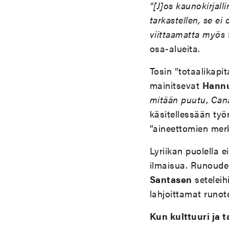
”[J]os kaunokirjall
tarkastellen, se e
viittaamatta myös t
osa-alueita.
Tosin ”totaalikapit
mainitsevat
Hannu
mitään puutu
,
Cana
käsitellessään työ
”aineettomien merk
Lyriikan puolella e
ilmaisua. Runouden
Santasen
seteleih
lahjoittamat runot
Kun kulttuuri ja 