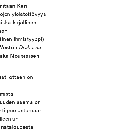
initaan
Kari
jen yleistettävyys
kka kirjallinen
aan
tinen ihmistyyppi)
 Westön
Drakarna
ika Nousiaisen
esti ottaen on
smista
lisuuden asema on
visti puolustamaan
lleenkin
kinataloudesta