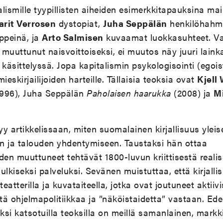
talismille tyypillisten aiheiden esimerkkitapauksina ma
rit Verrosen
dystopiat,
Juha Seppälän
henkilöhahmo
ppeinä, ja
Arto Salmisen
kuvaamat luokkasuhteet. Vai
muuttunut naisvoittoiseksi, ei muutos näy juuri laink
 käsittelyssä. Jopa kapitalismin psykologisointi (egois
ieskirjailijoiden harteille. Tällaisia teoksia ovat
Kjell
996), Juha Seppälän
Paholaisen haarukka
(2008) ja
Mi
y artikkelissaan, miten suomalainen kirjallisuus yleis
in ja talouden yhdentymiseen. Taustaksi hän ottaa
uuden muuttuneet tehtävät 1800-luvun kriittisestä reali
 julkiseksi palveluksi. Sevänen muistuttaa, että kirjal
teatterilla ja kuvataiteella, jotka ovat joutuneet aktii
ttä ohjelmapolitiikkaa ja ”näköistaidetta” vastaan. Ede
eksi katsotuilla teoksilla on meillä samanlainen, mark