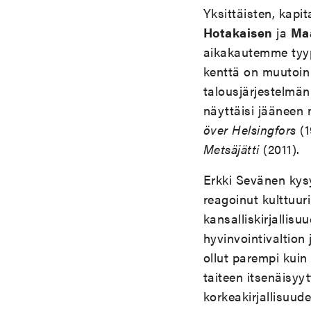
Yksittäisten, kapi
Hotakaisen
ja
Maa
aikakautemme tyy
kenttä on muutoin 
talousjärjestelmän
näyttäisi jääneen m
över Helsingfors
(1
Metsäjätti
(2011).
Erkki Sevänen kysy
reagoinut kulttuur
kansalliskirjallis
hyvinvointivaltion
ollut parempi kuin 
taiteen itsenäisyy
korkeakirjallisuud