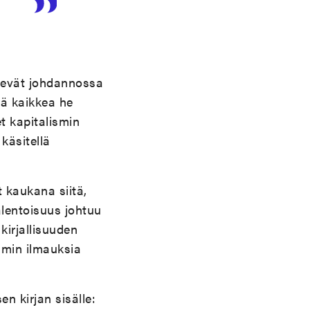
elevät johdannossa
tä kaikkea he
t kapitalismin
käsitellä
t kaukana siitä,
alentoisuus johtuu
kirjallisuuden
smin ilmauksia
en kirjan sisälle: