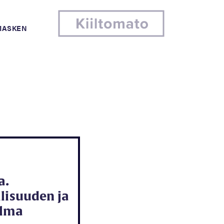
MASKEN
a.
lisuuden ja
ulma