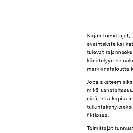
Kirjan toimittajat,
avainteksteiksi ka
tulevat rajanneeks
käsittelyyn he näk
markkinataloutta kr
Jopa akateemisiksi
mikä sanataiteessa
siitä, että kapital
tulkintakehykseksi
fiktiossa.
Toimittajat tunnust