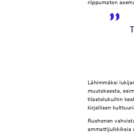
riippumaton asema
T
Lähimmäksi lukijan
muutoksesta, esi
tilastolukuihin ke
kirjallisen kulttuu
Ruohonen vahvistaa
ammattijulkkiksia n