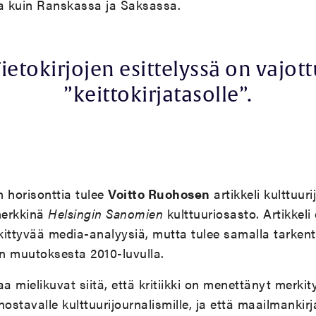
 kuin Ranskassa ja Saksassa.
ietokirjojen esittelyssä on vajot
”keittokirjatasolle”.
 horisonttia tulee
Voitto Ruohosen
artikkeli kulttuur
merkkinä
Helsingin Sanomien
kulttuuriosasto. Artikkeli
skittyvää media-analyysiä, mutta tulee samalla tarken
rin muutoksesta 2010-luvulla.
 mielikuvat siitä, että kritiikki on menettänyt merki
ostavalle kulttuurijournalismille, ja että maailmankirj