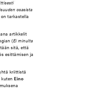
ttisesti
aisuuden osasista
 on tarkastella
jana artikkelit
ogian (
Ei minulta
tään sitä, että
s esittämisen ja
htä kriittistä
, kuten
Eino
imuksena