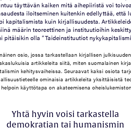
untuu täyttävän kaiken mitä aihepiiristä voi toivo
audesta iloitseminen kuitenkin edellyttää, että l
 kapitalismista kuin kirjallisuudesta. Artikkelei
iinä määrin teoreettinen ja instituutioihin keskitty
pitäisikin olla ”Taideinstituutiot nykykapitalismi
nen osio, jossa tarkastellaan kirjallisen julkisuuden
askaslukuisia artikkeleita siitä, miten suomalainen kirja
alismin kehitysvaiheissa. Seuraavat kaksi osiota tar
jallisuustieteelle ominaisia artikkeleita yksittäisistä te
n helpoin käyttötapa on akateemisena oheislukemisto
Yhtä hyvin voisi tarkastella
demokratian tai humanismin