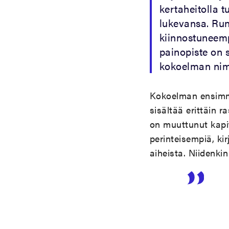
kertaheitolla t
lukevansa. Runs
kiinnostuneempi
painopiste on s
kokoelman nimi 
Kokoelman ensimmäi
sisältää erittäin r
on muuttunut kapit
perinteisempiä, kir
aiheista. Niidenki