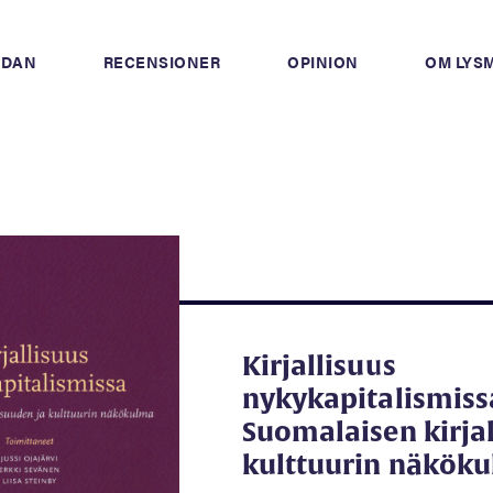
IDAN
RECENSIONER
OPINION
OM LYS
Kirjallisuus
nykykapitalismiss
Suomalaisen kirjal
kulttuurin näkök