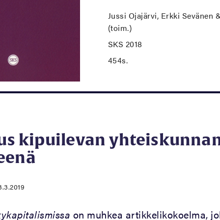
Jussi Ojajärvi, Erkki Sevänen 
(toim.)
SKS 2018
454s.
uus kipuilevan yhteiskunna
eenä
3.3.2019
kykapitalismissa
on muhkea artikkelikokoelma, j