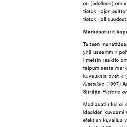
on (edelleen) omist
tietokirjojen esitt
tietokirjallisuudes
Mediasatiirit kapi
Taiteen menettäess
yhä useammin poht
Ilmeisin reaktio o
taipumisesta markki
kuvauksia ovat kir
Klassikko
(1997)
A
Siirilän
Historia o
Mediasatiiriksi ei
ideoiden kuvaamine
efektien kuvailua v