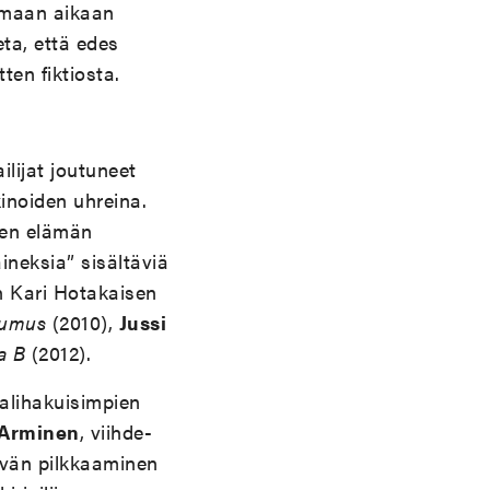
Samaan aikaan
eta, että edes
ten fiktiosta.
ilijat joutuneet
noiden uhreina.
isen elämän
aineksia” sisältäviä
en Kari Hotakaisen
sumus
(2010),
Jussi
a B
(2012).
aalihakuisimpien
 Arminen
, viihde-
tävän pilkkaaminen