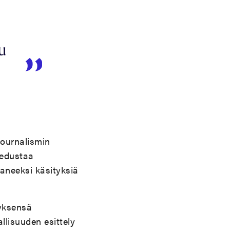
tu
ijournalismin
 edustaa
taneeksi käsityksiä
tyksensä
allisuuden esittely