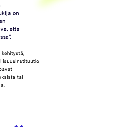
a
ukija on
den
vä, että
ssa”.
 kehitystä,
llisuusinstituutio
joavat
oksista tai
na.