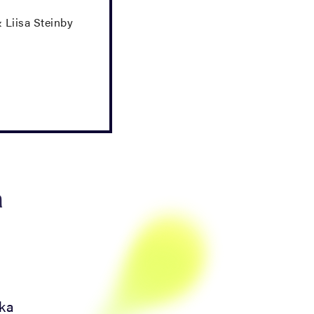
& Liisa Steinby
n
oka