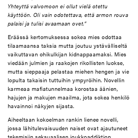
Yhteyttä valvomoon ei ollut vielä otettu
käyttöön. Oli vain odotettava, että armon rouva
palaisi ja tulisi avaamaan ovet.”
Eräässä kertomuksessa sokea mies odottaa
tilaamaansa taksia mutta joutuu ystävälliseltä
vaikuttavan ohikulkijan kidnappaamaksi. Mies
viedään julmien ja raakojen rikollisten luokse,
mutta sieppaaja pelastaa miehen hengen ja vie
lopulta takaisin tuttuihin ympyröihin. Novellin
karmeaa mafiatunnelmaa korostaa äänien,
hajujen ja makujen maailma, jota sokea henkilö
havainnoi näkyjen sijasta.
Aiheeltaan kokoelman rankin lienee novelli,
jossa lähitulevaisuuden naiset ovat ajautuneet
tekemisiin seksuaalisen joukkoaddiktion