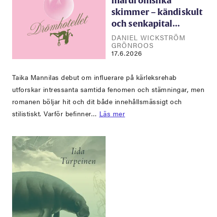
mardrömslika
skimmer – kändiskult
och senkapital…
DANIEL WICKSTRÖM
GRÖNROOS
17.6.2026
Taika Mannilas debut om influerare på kärleksrehab
utforskar intressanta samtida fenomen och stämningar, men
romanen böljar hit och dit både innehållsmässigt och
stilistiskt. Varför befinner…
Läs mer