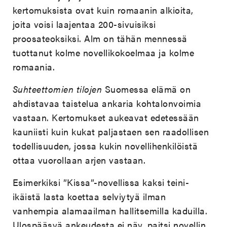
kertomuksista ovat kuin romaanin alkioita,
joita voisi laajentaa 200-sivuisiksi
proosateoksiksi. Alm on tähän mennessä
tuottanut kolme novellikokoelmaa ja kolme
romaania.
Suhteettomien tilojen
Suomessa elämä on
ahdistavaa taistelua ankaria kohtalonvoimia
vastaan. Kertomukset aukeavat edetessään
kauniisti kuin kukat paljastaen sen raadollisen
todellisuuden, jossa kukin novellihenkilöistä
ottaa vuorollaan arjen vastaan.
Esimerkiksi ”Kissa”-novellissa kaksi teini-
ikäistä lasta koettaa selviytyä ilman
vanhempia alamaailman hallitsemilla kaduilla.
Ulospääsyä ankeudesta ei näy, paitsi novellin