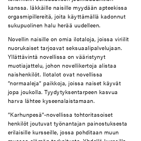
kanssa. Iäkkäille naisille myydään apteekissa
orgasmipillereitä, joita käyttämällä kadonnut
sukupuolinen halu herää uudelleen.
Novellin naisille on omia ilotaloja, joissa viriilit
nuorukaiset tarjoavat seksuaalipalvelujaan.
Yllättävintä novellissa on vääristynyt
muotiajattelu, johon novellikertoja alistaa
naishenkilöt. Ilotalot ovat novellissa
”normaaleja” paikkoja, joissa naiset käyvät
jopa joukolla. Tyydytyksentarpeen kasvua
harva lähtee kyseenalaistamaan.
”Karhunpesä”-novellissa tohtoritasoiset
henkilöt joutuvat työnantajan painostuksesta
erilaisille kursseille, jossa pohditaan muun
muassa elämän tarkoitusta. Yhdellä kurssilla