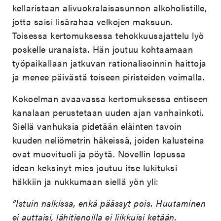
kellaristaan alivuokralaisasunnon alkoholistille,
jotta saisi lisärahaa velkojen maksuun.
Toisessa kertomuksessa tehokkuusajattelu lyö
poskelle uranaista. Hän joutuu kohtaamaan
työpaikallaan jatkuvan rationalisoinnin haittoja
ja menee päivästä toiseen piristeiden voimalla.
Kokoelman avaavassa kertomuksessa entiseen
kanalaan perustetaan uuden ajan vanhainkoti.
Siellä vanhuksia pidetään eläinten tavoin
kuuden neliömetrin häkeissä, joiden kalusteina
ovat muovituoli ja pöytä. Novellin lopussa
idean keksinyt mies joutuu itse lukituksi
häkkiin ja nukkumaan siellä yön yli:
”Istuin nalkissa, enkä päässyt pois. Huutaminen
ei auttaisi, lähitienoilla ei liikkuisi ketään.