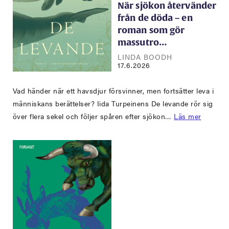
När sjökon återvänder
från de döda – en
roman som gör
massutro…
LINDA BOODH
17.6.2026
Vad händer när ett havsdjur försvinner, men fortsätter leva i
människans berättelser? Iida Turpeinens De levande rör sig
över flera sekel och följer spåren efter sjökon…
Läs mer