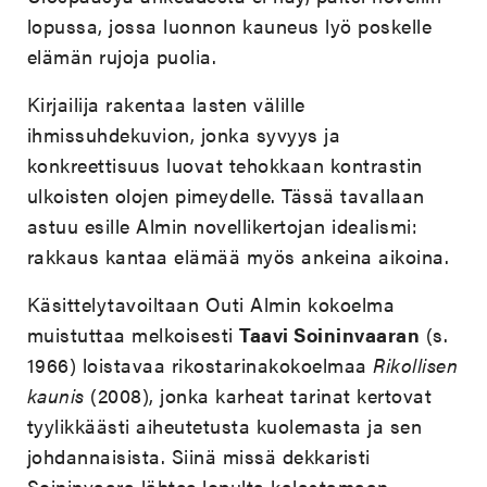
lopussa, jossa luonnon kauneus lyö poskelle
elämän rujoja puolia.
Kirjailija rakentaa lasten välille
ihmissuhdekuvion, jonka syvyys ja
konkreettisuus luovat tehokkaan kontrastin
ulkoisten olojen pimeydelle. Tässä tavallaan
astuu esille Almin novellikertojan idealismi:
rakkaus kantaa elämää myös ankeina aikoina.
Käsittelytavoiltaan Outi Almin kokoelma
muistuttaa melkoisesti
Taavi Soininvaaran
(s.
1966) loistavaa rikostarinakokoelmaa
Rikollisen
kaunis
(2008), jonka karheat tarinat kertovat
tyylikkäästi aiheutetusta kuolemasta ja sen
johdannaisista. Siinä missä dekkaristi
Soininvaara lähtee lopulta kalastamaan