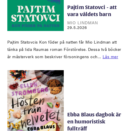
Pajtim Statovci - att
vara våldets barn
MIO LINDMAN
29.5.2026
Pajtim Statovcis Kon föder på natten får Mio Lindman att
tänka på Iida Raumas roman Förstörelse. Dessa två böcker
är mästerverk som beskriver försoningens och…
Läs mer
Ebba Blaus dagbok är
en humoristisk
fullträff