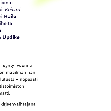
arismin
i.
Keisari
ri
Haile
iheita
a
n Updike
,
n syntyi vuonna
ojen maailman hän
ulutusta – nopeasti
tistoimiston
atti.
kirjeenvaihtajana