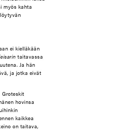
asi myös kahta
löytyvän
aan ei kielläkään
eisarin
taitavassa
suutena. Ja hän
ävä, ja jotka eivät
 Groteskit
 hänen hovinsa
uihinkin
u ennen kaikkea
eino on taitava,