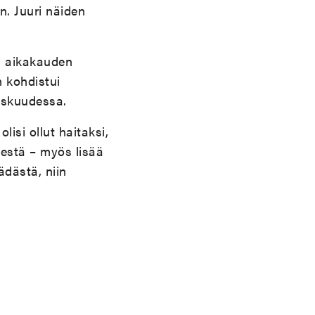
n. Juuri näiden
an aikakauden
n kohdistui
keskuudessa.
isi ollut haitaksi,
destä – myös lisää
ädästä, niin