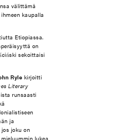
ensa välittämä
n ihmeen kaupalla
iutta Etiopiassa.
nperäisyyttä on
ściński sekoittaisi
ohn Ryle
kirjoitti
es Literary
oista runsaasti
kä
onialistiseen
ään ja
 jos joku on
i mieluummin lukea