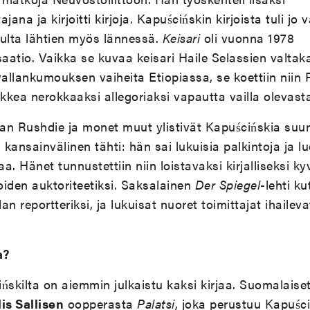
jana ja kirjoitti kirjoja. Kapuścińskin kirjoista tuli jo 
vulta lähtien myös lännessä.
Keisari
oli vuonna 1978
atio. Vaikka se kuvaa keisari Haile Selassien valtaka
llankumouksen vaiheita Etiopiassa, se koettiin niin 
kea nerokkaaksi allegoriaksi vapautta vailla olevast
n Rushdie ja monet muut ylistivät Kapuścińskia suureks
 kansainvälinen tähti: hän sai lukuisia palkintoja ja l
aa. Hänet tunnustettiin niin loistavaksi kirjalliseksi k
iden auktoriteetiksi. Saksalainen
Der Spiegel
-lehti k
n reportteriksi, ja lukuisat nuoret toimittajat ihaile
a?
skilta on aiemmin julkaistu kaksi kirjaa. Suomalaise
is Sallisen
oopperasta
Palatsi
, joka perustuu Kapuśc