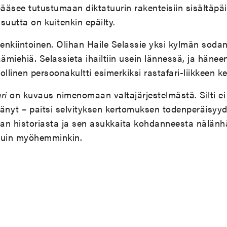
pääsee tutustumaan diktatuurin rakenteisiin sisältäpäi
suutta on kuitenkin epäilty.
lenkiintoinen. Olihan Haile Selassie yksi kylmän sod
äämiehiä. Selassieta ihailtiin usein lännessä, ja hänee
linen persoonakultti esimerkiksi rastafari-liikkeen 
ri
on kuvaus nimenomaan valtajärjestelmästä. Silti ei ol
sältänyt – paitsi selvityksen kertomuksen todenperäisyy
ian historiasta ja sen asukkaita kohdanneesta nälänh
kuin myöhemminkin.