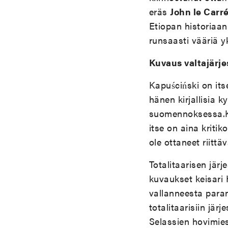
eräs
John le Carr
Etiopan historiaan 
runsaasti vääriä yk
Kuvaus valtajärj
Kapuściński on itse
hänen kirjallisia 
suomennoksessa.Kap
itse on aina kritik
ole ottaneet riittä
Totalitaarisen jä
kuvaukset keisari 
vallanneesta paran
totalitaarisiin jär
Selassien hovimies