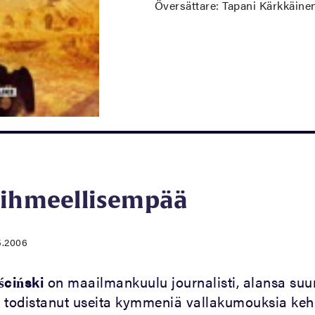
Översättare: Tapani Kärkkäine
 ihmeellisempää
5.2006
ciński
on maailmankuulu journalisti, alansa suuri
 todistanut useita kymmeniä vallakumouksia keh