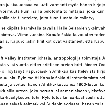
an julkisuudessa vaikutti varmasti myös hänen kirjoj
 voi muuta kuin ihailla pelotonta toimittajaa, joka kui
llisista tilanteista, joita tuon tuostakin esiintyy.
selkäpiitä karmivalla tavalla Haile Selassien yksinvalt
n loistava. Viime vuosina Kapuścińskia kuvausten tode
äillä. Kapuścińskin kriitikot ovat väittäneet, että Kapu
it.
ift Valley Instituten johtaja, antropologi ja toimittaja
J
sta viisi vuotta sitten kriittisen arvion brittiläiseen
Tim
e oli löytänyt Kapuścińskin Afrikkaa käsittelevistä kirj
itaisuuksia. Ryle moitti Kapuścińskia dilentantismista se
stä ja vertasi hänen Afrikka-kuvaansa 1800-luvun kol
ukirjallisuuteen, joka perustuisi samanlaiseen yleistäv
kka-käsitykseen. John Ryle totesikin sarkastisesti, että
maan selvää esimerkiksi Sudanin sodasta, hänen tulis