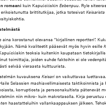
én romaani
kuin Kapuścińskin
Eebenpuu
. Ryle siteer
erikoistunutta brittitutkijaa, jotka totesivat
Keisarista
sityiskohtia.
estelmästä
 aina korostanut olevansa ”kirjallinen reportteri”. Kuk
kykyjään. Nämä kvaliteetit pääsevät myös hyvin esille
K
uścińskin teoksia kuitenkin kaupataan tietokirjalli
oinut toimittajia, joiden suhde faktoihin ei ole vedenpit
västi selvää vieraasta kulttuurista.
rjestelmän kuvauksena
Keisari
on vaikuttavaa luettavaa.
Haile Selassien machiavellimaisesta taktikoinnista ja
oiasta, korruptiosta ja persoonakultista pätenevät m
jestelmiin niin mikro- kuin makrotasolla. Kirja perustu
ten haastatteluihin vallankaappauksen jälkeen. Tehok