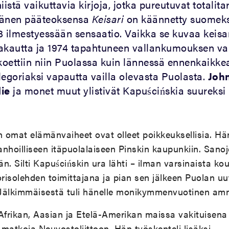
niistä vaikuttavia kirjoja, jotka pureutuvat totalit
hänen pääteoksensa
Keisari
on käännetty suomeks
8 ilmestyessään sensaatio. Vaikka se kuvaa keisa
akautta ja 1974 tapahtuneen vallankumouksen va
 koettiin niin Puolassa kuin lännessä ennenkaikke
legoriaksi vapautta vailla olevasta Puolasta.
Joh
ie
ja monet muut ylistivät Kapuścińskia suureksi
 omat elämänvaiheet ovat olleet poikkeuksellisia. Hä
anhoilliseen itäpuolalaiseen Pinskin kaupunkiin. San
n. Silti Kapuścińskin ura lähti – ilman varsinaista ko
orisolehden toimittajana ja pian sen jälkeen Puolan uu
. Jälkimmäisestä tuli hänelle monikymmenvuotinen amm
Afrikan, Aasian ja Etelä-Amerikan maissa vakituisena 
ä matkoja Neuvostoliittoon. Hän työskenteli lisäksi