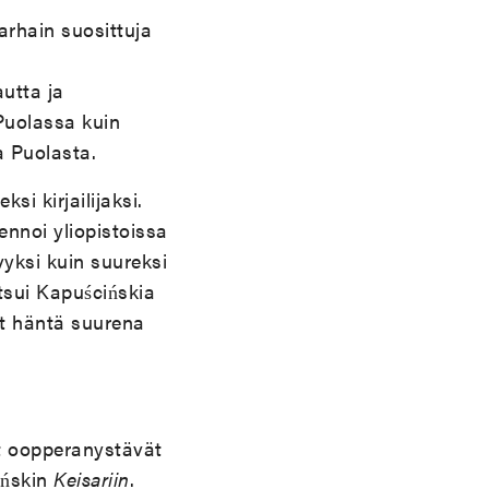
varhain suosittuja
utta ja
Puolassa kuin
a Puolasta.
i kirjailijaksi.
uennoi yliopistoissa
yvyksi kuin suureksi
utsui Kapuścińskia
vat häntä suurena
t oopperanystävät
ińskin
Keisariin
.