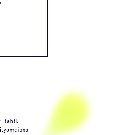
n
 tähti.
itysmaissa