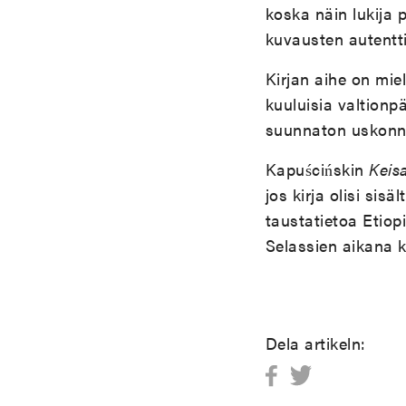
koska näin lukija 
kuvausten autentti
Kirjan aihe on mie
kuuluisia valtionp
suunnaton uskonnol
Kapuścińskin
Keisa
jos kirja olisi si
taustatietoa Etiop
Selassien aikana 
Dela artikeln: