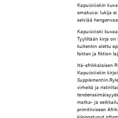
Kapuścińskin kuva
omakuva: lukija ei
selviää hengenvaara
Kapuściński kuvaa 
Tyyliltään kirja o
kuitenkin alettu ep
faktan ja fiktion laj
Itä-afrikkalaisen R
Kapuścińskin kirjoi
Supplementiin
.Ryl
virheitä ja ristiri
tendenssimäisyyde
matka- ja seikkail
primitiiviseen Afri
kiinnostunut otta