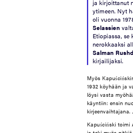
ja kirjoittanut 
ytimeen. Nyt 
oli vuonna 197
Selassien
valt
Etiopiassa, se
nerokkaaksi al
Salman Rushd
kirjailijaksi.
Myös Kapuścińskin
1932 köyhään ja v
löysi vasta myöhää
käyntiin: ensin nu
kirjeenvaihtajana
Kapuściński toimi 
ja teki myös pitki