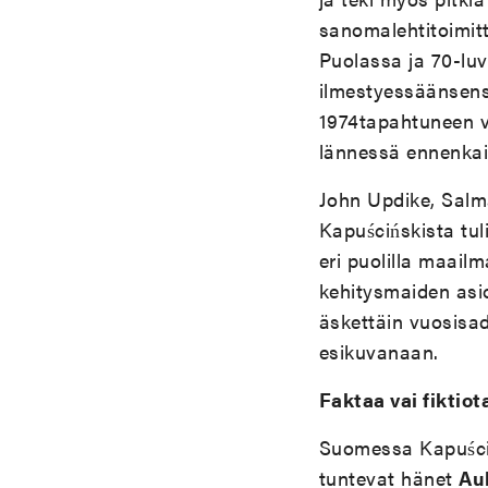
sanomalehtitoimitta
Puolassa ja 70-lu
ilmestyessäänsensa
1974tapahtuneen va
lännessä ennenkaik
John Updike, Salma
Kapuścińskista tuli
eri puolilla maailm
kehitysmaiden asio
äskettäin vuosisada
esikuvanaan.
Faktaa vai fiktiot
Suomessa Kapuściń
tuntevat hänet
Aul