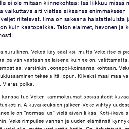
la ei ole mitään kiinnekohtaa: Isä liikkuu missä m
ta vaikuttava äiti viettää aikaansa enimmäkseen
veljet riitelevät. Ilma on sakeana haistatteluista j
ti on kuin kaatopaikka. Talon eläimet, hevonen ja
osti.
a surullinen. Vekeä käy sääliksi, mutta Veke itse ei p
a päivän vastaan sellaisena kuin se on, valittamatta. 
empatiaa, varsinkin Jooseppi-koiraansa kohtaan. Veke
lukiusaaminen tekee siitä lopun. Kilveksi maailmaa v
, Vieras poika.
n kanssa tuo Veken kammoksumat sosiaalitädit kuva
tuskotiin. Alkuvaikeuksien jälkeen Veke viihtyy uudes
aneelle on ”normaalius” vielä aivan liikaa. Koti-ikävä 
ihin. Veke rimpuilee vanhan ja uuden elämänsä kynnyk
ä voisi olla, mutta veri vetää kotiin. On järkyttävää, 