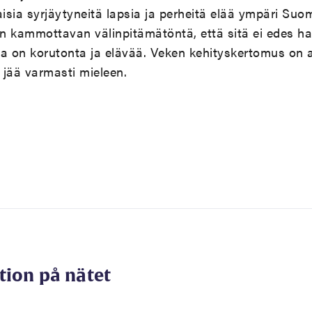
aisia syrjäytyneitä lapsia ja perheitä elää ympäri Suo
in kammottavan välinpitämätöntä, että sitä ei edes h
a on korutonta ja elävää. Veken kehityskertomus on 
 jää varmasti mieleen.
tion på nätet