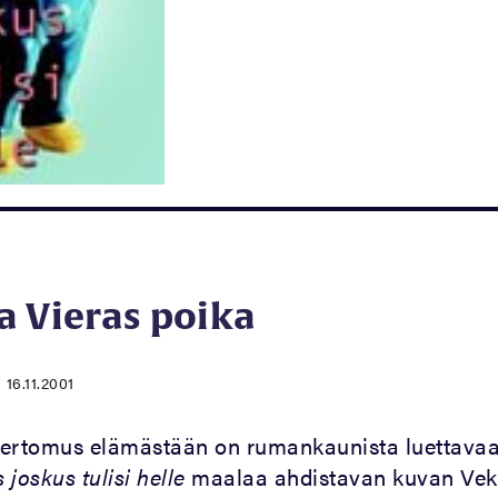
a Vieras poika
|
16.11.2001
kertomus elämästään on rumankaunista luettava
s joskus tulisi helle
maalaa ahdistavan kuvan Ve