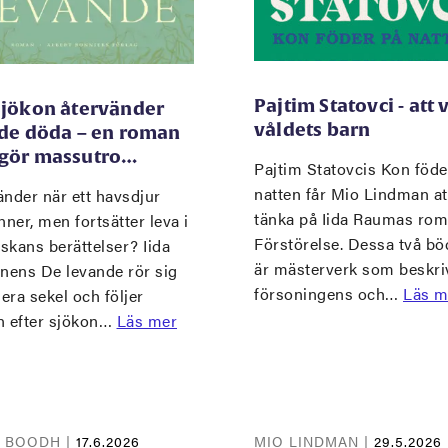
Pajtim Statovci - att 
sjökon återvänder
våldets barn
 de döda – en roman
gör massutro…
Pajtim Statovcis Kon föde
natten får Mio Lindman at
nder när ett havsdjur
tänka på Iida Raumas ro
nner, men fortsätter leva i
Förstörelse. Dessa två bö
skans berättelser? Iida
är mästerverk som beskri
inens De levande rör sig
försoningens och…
Läs m
lera sekel och följer
n efter sjökon…
Läs mer
A BOODH |
17.6.2026
MIO LINDMAN |
29.5.2026