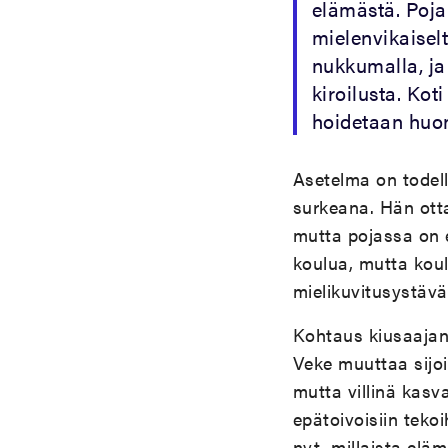
elämästä. Pojal
mielenvikaisel
nukkumalla, ja 
kiroilusta. Ko
hoidetaan huon
Asetelma on todell
surkeana. Hän otta
mutta pojassa on 
koulua, mutta kou
mielikuvitusystävä
Kohtaus kiusaaja
Veke muuttaa sijoi
mutta villinä kasv
epätoivoisiin teko
nyt, millaista eläm