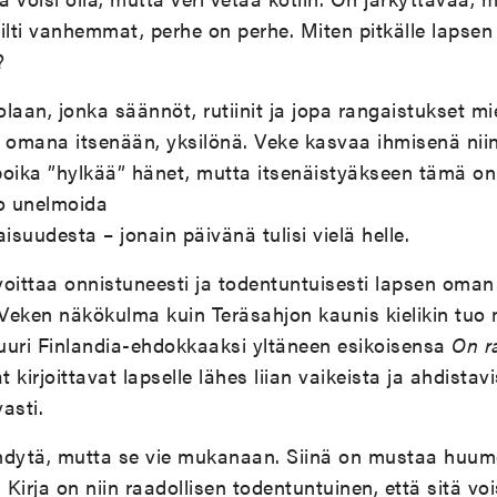
lti vanhemmat, perhe on perhe. Miten pitkälle lapsen
?
laan, jonka säännöt, rutiinit ja jopa rangaistukset mi
omana itsenään, yksilönä. Veke kasvaa ihmisenä niin
 poika ”hylkää” hänet, mutta itsenäistyäkseen tämä o
jo unelmoida
suudesta – jonain päivänä tulisi vielä helle.
oittaa onnistuneesti ja todentuntuisesti lapsen oman
Veken näkökulma kuin Teräsahjon kaunis kielikin tuo
uuri Finlandia-ehdokkaaksi yltäneen esikoisensa
On r
t kirjoittavat lapselle lähes liian vaikeista ja ahdistav
vasti.
iihdytä, mutta se vie mukanaan. Siinä on mustaa huum
 Kirja on niin raadollisen todentuntuinen, että sitä voi