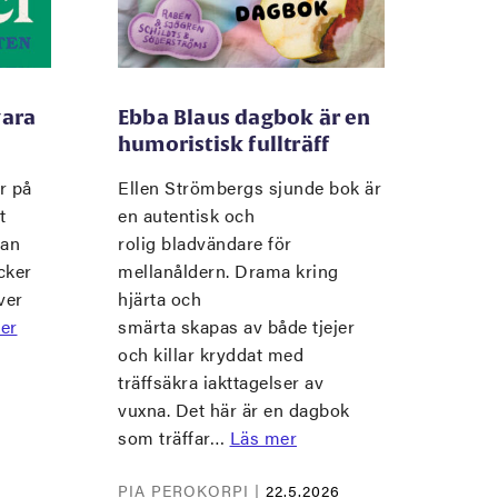
vara
Ebba Blaus dagbok är en
humoristisk fullträff
r på
Ellen Strömbergs sjunde bok är
t
en autentisk och
man
rolig bladvändare för
cker
mellanåldern. Drama kring
ver
hjärta och
er
smärta skapas av både tjejer
och killar kryddat med
träffsäkra iakttagelser av
vuxna. Det här är en dagbok
som träffar…
Läs mer
PIA PEROKORPI |
22.5.2026