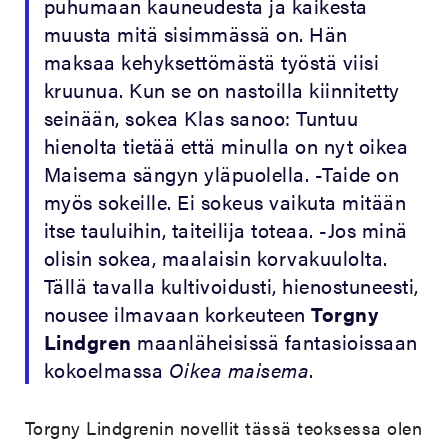
puhumaan kauneudesta ja kaikesta
muusta mitä sisimmässä on. Hän
maksaa kehyksettömästä työstä viisi
kruunua. Kun se on nastoilla kiinnitetty
seinään, sokea Klas sanoo: Tuntuu
hienolta tietää että minulla on nyt oikea
Maisema sängyn yläpuolella. -Taide on
myös sokeille. Ei sokeus vaikuta mitään
itse tauluihin, taiteilija toteaa. -Jos minä
olisin sokea, maalaisin korvakuulolta.
Tällä tavalla kultivoidusti, hienostuneesti,
nousee ilmavaan korkeuteen
Torgny
Lindgren
maanläheisissä fantasioissaan
kokoelmassa
Oikea maisema
.
Torgny Lindgrenin novellit tässä teoksessa olen