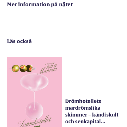
Mer information på nätet
Läs också
Drömhotellets
mardrömslika
skimmer – kändiskult
och senkapital…