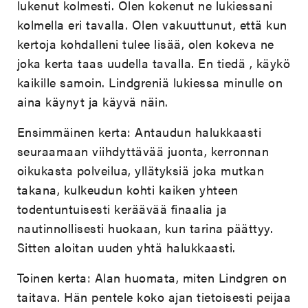
lukenut kolmesti. Olen kokenut ne lukiessani
kolmella eri tavalla. Olen vakuuttunut, että kun
kertoja kohdalleni tulee lisää, olen kokeva ne
joka kerta taas uudella tavalla. En tiedä , käykö
kaikille samoin. Lindgreniä lukiessa minulle on
aina käynyt ja käyvä näin.
Ensimmäinen kerta: Antaudun halukkaasti
seuraamaan viihdyttävää juonta, kerronnan
oikukasta polveilua, yllätyksiä joka mutkan
takana, kulkeudun kohti kaiken yhteen
todentuntuisesti keräävää finaalia ja
nautinnollisesti huokaan, kun tarina päättyy.
Sitten aloitan uuden yhtä halukkaasti.
Toinen kerta: Alan huomata, miten Lindgren on
taitava. Hän pentele koko ajan tietoisesti peijaa