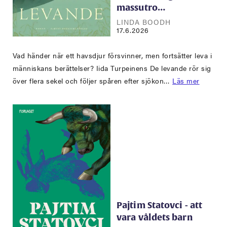
massutro…
LINDA BOODH
17.6.2026
Vad händer när ett havsdjur försvinner, men fortsätter leva i
människans berättelser? Iida Turpeinens De levande rör sig
över flera sekel och följer spåren efter sjökon…
Läs mer
Pajtim Statovci - att
vara våldets barn