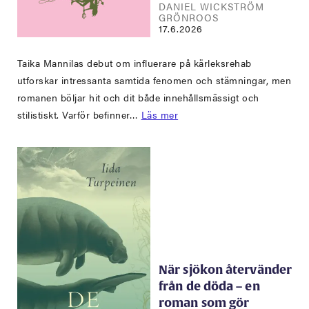
DANIEL WICKSTRÖM
GRÖNROOS
17.6.2026
Taika Mannilas debut om influerare på kärleksrehab
utforskar intressanta samtida fenomen och stämningar, men
romanen böljar hit och dit både innehållsmässigt och
stilistiskt. Varför befinner…
Läs mer
När sjökon återvänder
från de döda – en
roman som gör