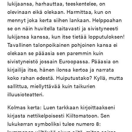
lukijaansa, harhauttaa, teeskentelee, on
olevinaan eikä olekaan. Harmittaa, kun on
mennyt joka kerta siihen lankaan. Helppoahan
se on näin huvitella taitavasti ja sivistyneesti
lukijansa kanssa, kun itse tietää lopputuloksen!
Tavallinen talonpoikainen pohjoinen kansa ei
olekaan se pääasia sen paremmin kuin
sivistyneistö jossain Euroopassa. Pääasia on
kirjailija itse, hänen ilonsa kertoa ja narrata
koko rahan edestä. Huiputustako? Kyllä, mutta
sallittua, miellyttävää kuin taikurien
illuusioteatteri.
Kolmas kerta: Luen tarkkaan kirjoittaakseni
kirjasta nettikelpoisesti Kiiltomatoon. Sen
lukukerran symboliksi tulee numero 8:
kymmenen viiltävää sivua siitä, miten sairas