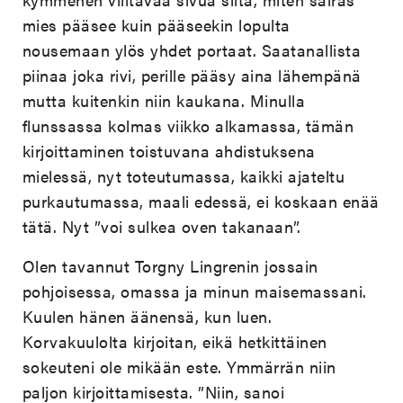
mies pääsee kuin pääseekin lopulta
nousemaan ylös yhdet portaat. Saatanallista
piinaa joka rivi, perille pääsy aina lähempänä
mutta kuitenkin niin kaukana. Minulla
flunssassa kolmas viikko alkamassa, tämän
kirjoittaminen toistuvana ahdistuksena
mielessä, nyt toteutumassa, kaikki ajateltu
purkautumassa, maali edessä, ei koskaan enää
tätä. Nyt ”voi sulkea oven takanaan”.
Olen tavannut Torgny Lingrenin jossain
pohjoisessa, omassa ja minun maisemassani.
Kuulen hänen äänensä, kun luen.
Korvakuulolta kirjoitan, eikä hetkittäinen
sokeuteni ole mikään este. Ymmärrän niin
paljon kirjoittamisesta. ”Niin, sanoi