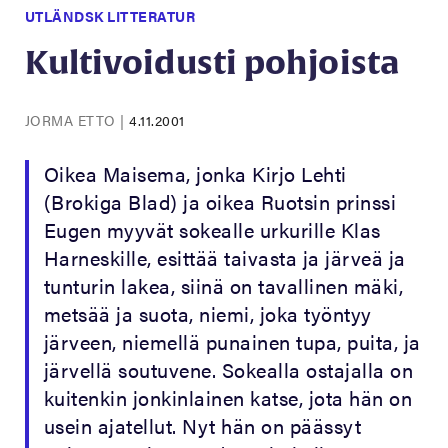
UTLÄNDSK LITTERATUR
Kultivoidusti pohjoista
JORMA ETTO
|
4.11.2001
Oikea Maisema, jonka Kirjo Lehti
(Brokiga Blad) ja oikea Ruotsin prinssi
Eugen myyvät sokealle urkurille Klas
Harneskille, esittää taivasta ja järveä ja
tunturin lakea, siinä on tavallinen mäki,
metsää ja suota, niemi, joka työntyy
järveen, niemellä punainen tupa, puita, ja
järvellä soutuvene. Sokealla ostajalla on
kuitenkin jonkinlainen katse, jota hän on
usein ajatellut. Nyt hän on päässyt