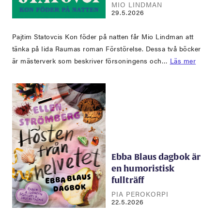
MIO LINDMAN
29.5.2026
Pajtim Statovcis Kon föder på natten får Mio Lindman att
tänka på Iida Raumas roman Förstörelse. Dessa två böcker
är mästerverk som beskriver försoningens och…
Läs mer
Ebba Blaus dagbok är
en humoristisk
fullträff
PIA PEROKORPI
22.5.2026