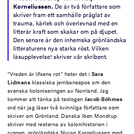
Korneliussen.
De är två författare som
skriver fram ett samhälle präglat av
trauma, kärlek och överlevnad med en
litterär kraft som skakar om på djupet.
Den senare är den inhemska grönländska
litteraturens nya starka röst. Vilken
läsupplevelse! skriver vår skribent.
”Vreden är lifsens rot” heter det i
Sara
Lidmans
klassiska jernbaneepos om den
svenska koloniseringen av Norrland. Jag
kommer att tänka på teologen
Jacob Böhmes
ord när jag läser två kvinnliga författare som
skriver om Grönland. Danska Iben Mondrup
skriver med resterna av kolonihistorien i
ryggen, grönländska Niviaq Korneliussen med