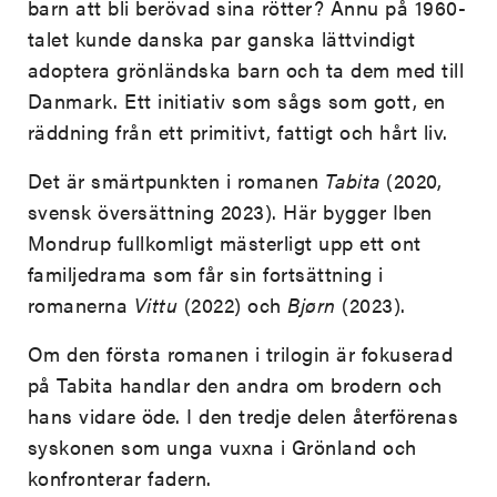
barn att bli berövad sina rötter? Ännu på 1960-
talet kunde danska par ganska lättvindigt
adoptera grönländska barn och ta dem med till
Danmark. Ett initiativ som sågs som gott, en
räddning från ett primitivt, fattigt och hårt liv.
Det är smärtpunkten i romanen
Tabita
(2020,
svensk översättning 2023). Här bygger Iben
Mondrup fullkomligt mästerligt upp ett ont
familjedrama som får sin fortsättning i
romanerna
Vittu
(2022) och
Bj
ø
rn
(2023).
Om den första romanen i trilogin är fokuserad
på Tabita handlar den andra om brodern och
hans vidare öde. I den tredje delen återförenas
syskonen som unga vuxna i Grönland och
konfronterar fadern.