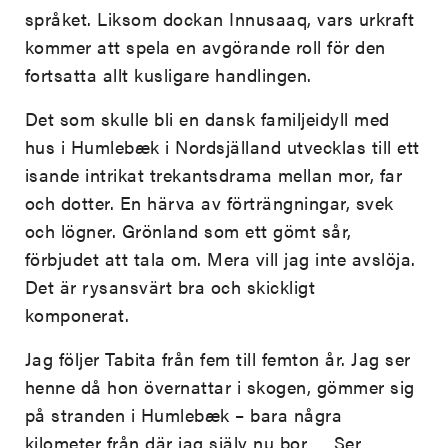
språket. Liksom dockan Innusaaq, vars urkraft
kommer att spela en avgörande roll för den
fortsatta allt kusligare handlingen.
Det som skulle bli en dansk familjeidyll med
hus i Humlebæk i Nordsjälland utvecklas till ett
isande intrikat trekantsdrama mellan mor, far
och dotter. En härva av förträngningar, svek
och lögner. Grönland som ett gömt sår,
förbjudet att tala om. Mera vill jag inte avslöja.
Det är rysansvärt bra och skickligt
komponerat.
Jag följer Tabita från fem till femton år. Jag ser
henne då hon övernattar i skogen, gömmer sig
på stranden i Humlebæk – bara några
kilometer från där jag själv nu bor … Ser