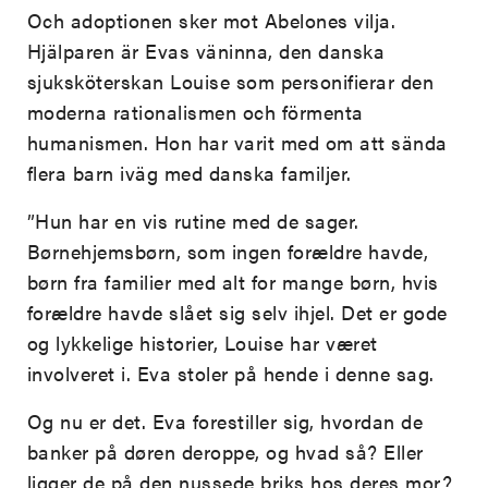
Och adoptionen sker mot Abelones vilja.
Hjälparen är Evas väninna, den danska
sjuksköterskan Louise som personifierar den
moderna rationalismen och förmenta
humanismen. Hon har varit med om att sända
flera barn iväg med danska familjer.
”Hun har en vis rutine med de sager.
Børnehjemsbørn, som ingen forældre havde,
børn fra familier med alt for mange børn, hvis
forældre havde slået sig selv ihjel. Det er gode
og lykkelige historier, Louise har været
involveret i. Eva stoler på hende i denne sag.
Og nu er det. Eva forestiller sig, hvordan de
banker på døren deroppe, og hvad så? Eller
ligger de på den nussede briks hos deres mor?