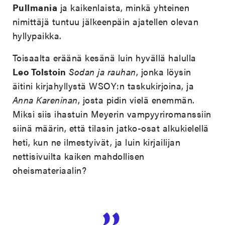
Pullmania
ja kaikenlaista, minkä yhteinen
nimittäjä tuntuu jälkeenpäin ajatellen olevan
hyllypaikka.
Toisaalta eräänä kesänä luin hyvällä halulla
Leo Tolstoin
Sodan ja rauhan
, jonka löysin
äitini kirjahyllystä WSOY:n taskukirjoina, ja
Anna Kareninan
, josta pidin vielä enemmän.
Miksi siis ihastuin Meyerin vampyyriromanssiin
siinä määrin, että tilasin jatko-osat alkukielellä
heti, kun ne ilmestyivät, ja luin kirjailijan
nettisivuilta kaiken mahdollisen
oheismateriaalin?