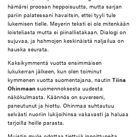
hämärsi proosan heppoisuutta, mutta sarjan
pariin palatessani havaitsin, ettei tyyli tule
lukemisen tielle. Meyerin teksti ei ole mitenkään
loisteliasta mutta ei piinallistakaan. Dialogi on
sujuvaa, ja hahmojen keskinäistä naljailua on
hauska seurata.
Kaksikymmentä vuotta ensimmäisen
lukukerran jälkeen, kun olen toiminut
kymmenen vuotta suomentajana, nautin
Tiina
Ohinmaan
suomennoksesta uudesta
näkökulmasta. Käännös on suvereeni,
paneutunut ja hiottu. Ohinmaa suhtautuu
selvästi nuoriin lukijoihinsa vakavasti ja haluaa
tarjoilla heille parasta.
Muistin myös odottaa tiettyjä innoittuneita