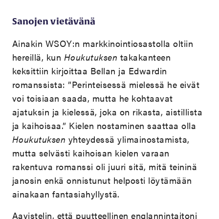
Sanojen vietävänä
Ainakin WSOY:n markkinointiosastolla oltiin
hereillä, kun
Houkutuksen
takakanteen
keksittiin kirjoittaa Bellan ja Edwardin
romanssista: ”Perinteisessä mielessä he eivät
voi toisiaan saada, mutta he kohtaavat
ajatuksin ja kielessä, joka on rikasta, aistillista
ja kaihoisaa.” Kielen nostaminen saattaa olla
Houkutuksen
yhteydessä ylimainostamista,
mutta selvästi kaihoisan kielen varaan
rakentuva romanssi oli juuri sitä, mitä teininä
janosin enkä onnistunut helposti löytämään
ainakaan fantasiahyllystä.
Aavistelin, että puutteellinen englannintaitoni