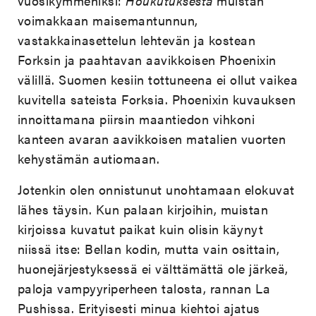
vuosikymmeniksi:
Houkutuksesta
muistan
voimakkaan maisemantunnun,
vastakkainasettelun lehtevän ja kostean
Forksin ja paahtavan aavikkoisen Phoenixin
välillä. Suomen kesiin tottuneena ei ollut vaikea
kuvitella sateista Forksia. Phoenixin kuvauksen
innoittamana piirsin maantiedon vihkoni
kanteen avaran aavikkoisen matalien vuorten
kehystämän autiomaan.
Jotenkin olen onnistunut unohtamaan elokuvat
lähes täysin. Kun palaan kirjoihin, muistan
kirjoissa kuvatut paikat kuin olisin käynyt
niissä itse: Bellan kodin, mutta vain osittain,
huonejärjestyksessä ei välttämättä ole järkeä,
paloja vampyyriperheen talosta, rannan La
Pushissa. Erityisesti minua kiehtoi ajatus