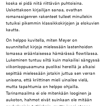
koska ei pidä niitä riittävän puhtoisina.
Uskottakoon kirjailijan sanaa, ovathan
romanssigenren rakenteet tulleet minullekin
tutuiksi pikemmin klassikkokirjojen ja elokuvien
kautta.
On helppo kuvitella, miten Meyer on
suunnitellut kirjoja mielessään lastenhoidon
lomassa eräänlaisessa hämärässä flowtilassa.
Lukeminen tuntuu siltä kuin makailisi sängyssä
viikonloppuaamuna puoliksi hereillä ja alkaisi
sepittää mielessään jotakin juttua sen verran
unisena, että kriittinen mieli uinailee vielä,
mutta tapahtumia on helppo ohjailla.
Tarinamaailma ei ole mitenkään looginen ja
aukoton, hahmot eivät suinkaan ole mitään