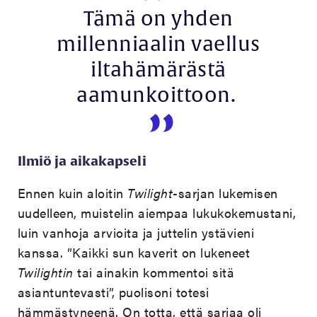
Tämä on yhden
millenniaalin vaellus
iltahämärästä
aamunkoittoon.
Ilmiö ja aikakapseli
Ennen kuin aloitin
Twilight
-sarjan lukemisen
uudelleen, muistelin aiempaa lukukokemustani,
luin vanhoja arvioita ja juttelin ystävieni
kanssa. ”Kaikki sun kaverit on lukeneet
Twilightin
tai ainakin kommentoi sitä
asiantuntevasti”, puolisoni totesi
hämmästyneenä. On totta, että sarjaa oli