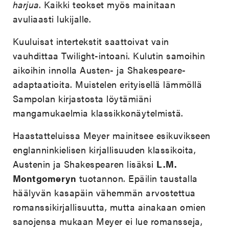
harjua
. Kaikki teokset myös mainitaan
avuliaasti lukijalle.
Kuuluisat intertekstit saattoivat vain
vauhdittaa Twilight-intoani. Kulutin samoihin
aikoihin innolla Austen- ja Shakespeare-
adaptaatioita. Muistelen erityisellä lämmöllä
Sampolan kirjastosta löytämiäni
mangamukaelmia klassikkonäytelmistä.
Haastatteluissa Meyer mainitsee esikuvikseen
englanninkielisen kirjallisuuden klassikoita,
Austenin ja Shakespearen lisäksi
L.M.
Montgomeryn
tuotannon. Epäilin taustalla
häälyvän kasapäin vähemmän arvostettua
romanssikirjallisuutta, mutta ainakaan omien
sanojensa mukaan Meyer ei lue romansseja,