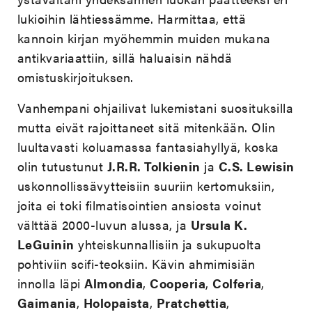
lukioihin lähtiessämme. Harmittaa, että
kannoin kirjan myöhemmin muiden mukana
antikvariaattiin, sillä haluaisin nähdä
omistuskirjoituksen.
Vanhempani ohjailivat lukemistani suosituksilla
mutta eivät rajoittaneet sitä mitenkään. Olin
luultavasti koluamassa fantasiahyllyä, koska
olin tutustunut
J.R.R. Tolkienin
ja
C.S. Lewisin
uskonnollissävytteisiin suuriin kertomuksiin,
joita ei toki filmatisointien ansiosta voinut
välttää 2000-luvun alussa, ja
Ursula K.
LeGuinin
yhteiskunnallisiin ja sukupuolta
pohtiviin scifi-teoksiin. Kävin ahmimisiän
innolla läpi
Almondia
,
Cooperia
,
Colferia
,
Gaimania
,
Holopaista
,
Pratchettia
,