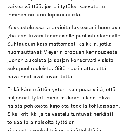
vaikea välttää, jos oli tytöksi kasvatettu
ihminen nollarin loppupuolella.
Keskusteluissa ja arvioita lukiessani huomasin
yhä asettuvani fanimaiselle puolustuskannalle.
Suhtauduin kärsimättömästi kaikkiin, jotka
huomauttavat Meyerin proosan kehnoudesta,
juonen aukoista ja sarjan konservatiivisista
sukupuolirooleista. Siitä huolimatta, että
havainnot ovat aivan totta.
Ehkä kärsimättömyyteni kumpuaa siitä, että
miljoonat tytöt, minä mukaan lukien, olivat
näistä pöhköistä kirjoista todella tohkeissaan.
Siksi kritiikki ja taivastelu tuntuvat herkästi
toisaalta ainaiselta tyttöjen
kiinnostuksenkohteiden vähättelyltä ja