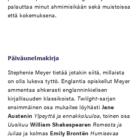
palauttaa minut ahmimisikään sekä muistoissa
että kokemuksena.
Päiväunelmakirja
Stephenie Meyer tietää jotakin siitä, millaista
on olla lukeva tyttö. Englantia opiskellut Meyer
ammentaa ahkerasti englanninkielisen
kirjallisuuden klassikoista.
Twilight
-sarjan
ensimmäinen osa mukailee löyhästi
Jane
Austenin
Ylpeyttä ja ennakkoluuloa
, toinen osa
Uusikuu
William Shakespearen
Romeota ja
Juliaa
ja kolmas
Emily Brontën
Humisevaa