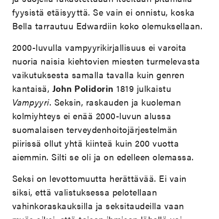
fyysistä etäisyyttä. Se vain ei onnistu, koska
Bella tarrautuu Edwardiin koko olemuksellaan.
2000-luvulla vampyyrikirjallisuus ei varoita
nuoria naisia kiehtovien miesten turmelevasta
vaikutuksesta samalla tavalla kuin genren
kantaisä,
John Polidorin
1819 julkaistu
Vampyyri
. Seksin, raskauden ja kuoleman
kolmiyhteys ei enää 2000-luvun alussa
suomalaisen terveydenhoitojärjestelmän
piirissä ollut yhtä kiinteä kuin 200 vuotta
aiemmin. Silti se oli ja on edelleen olemassa.
Seksi on levottomuutta herättävää. Ei vain
siksi, että valistuksessa pelotellaan
vahinkoraskauksilla ja seksitaudeilla vaan