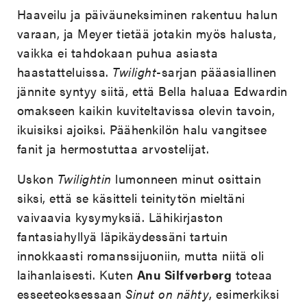
Haaveilu ja päiväuneksiminen rakentuu halun
varaan, ja Meyer tietää jotakin myös halusta,
vaikka ei tahdokaan puhua asiasta
haastatteluissa.
Twilight
-sarjan pääasiallinen
jännite syntyy siitä, että Bella haluaa Edwardin
omakseen kaikin kuviteltavissa olevin tavoin,
ikuisiksi ajoiksi. Päähenkilön halu vangitsee
fanit ja hermostuttaa arvostelijat.
Uskon
Twilightin
lumonneen minut osittain
siksi, että se käsitteli teinitytön mieltäni
vaivaavia kysymyksiä. Lähikirjaston
fantasiahyllyä läpikäydessäni tartuin
innokkaasti romanssijuoniin, mutta niitä oli
laihanlaisesti. Kuten
Anu Silfverberg
toteaa
esseeteoksessaan
Sinut on nähty
, esimerkiks
i