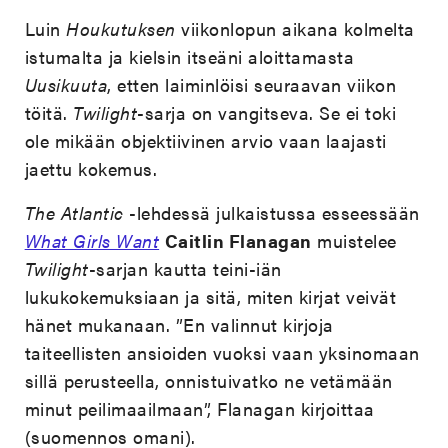
Luin
Houkutuksen
viikonlopun aikana kolmelta
istumalta ja kielsin itseäni aloittamasta
Uusikuuta
, etten laiminlöisi seuraavan viikon
töitä.
Twilight
-sarja on vangitseva. Se ei toki
ole mikään objektiivinen arvio vaan laajasti
jaettu kokemus.
The Atlantic
-lehdessä julkaistussa esseessään
What Girls Want
Caitlin Flanagan
muistelee
Twilight
-sarjan kautta teini-iän
lukukokemuksiaan ja sitä, miten kirjat veivät
hänet mukanaan. ”En valinnut kirjoja
taiteellisten ansioiden vuoksi vaan yksinomaan
sillä perusteella, onnistuivatko ne vetämään
minut peilimaailmaan”, Flanagan kirjoittaa
(suomennos omani).