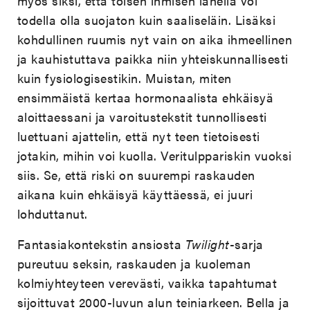
myös siksi, että toisen ihmisen lähellä voi
todella olla suojaton kuin saaliseläin. Lisäksi
kohdullinen ruumis nyt vain on aika ihmeellinen
ja kauhistuttava paikka niin yhteiskunnallisesti
kuin fysiologisestikin. Muistan, miten
ensimmäistä kertaa hormonaalista ehkäisyä
aloittaessani ja varoitustekstit tunnollisesti
luettuani ajattelin, että nyt teen tietoisesti
jotakin, mihin voi kuolla. Veritulppariskin vuoksi
siis. Se, että riski on suurempi raskauden
aikana kuin ehkäisyä käyttäessä, ei juuri
lohduttanut.
Fantasiakontekstin ansiosta
Twilight
-sarja
pureutuu seksin, raskauden ja kuoleman
kolmiyhteyteen verevästi, vaikka tapahtumat
sijoittuvat 2000-luvun alun teiniarkeen. Bella ja