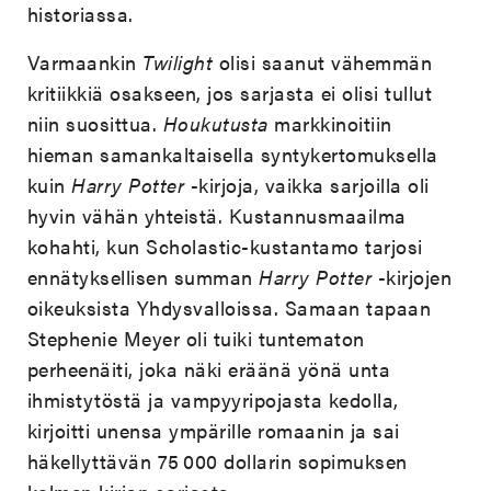
historiassa.
Varmaankin
Twilight
olisi saanut vähemmän
kritiikkiä osakseen, jos sarjasta ei olisi tullut
niin suosittua.
Houkutusta
markkinoitiin
hieman samankaltaisella syntykertomuksella
kuin
Harry Potter
-kirjoja, vaikka sarjoilla oli
hyvin vähän yhteistä. Kustannusmaailma
kohahti, kun Scholastic-kustantamo tarjosi
ennätyksellisen summan
Harry Potter
-kirjojen
oikeuksista Yhdysvalloissa. Samaan tapaan
Stephenie Meyer oli tuiki tuntematon
perheenäiti, joka näki eräänä yönä unta
ihmistytöstä ja vampyyripojasta kedolla,
kirjoitti unensa ympärille romaanin ja sai
häkellyttävän 75 000 dollarin sopimuksen