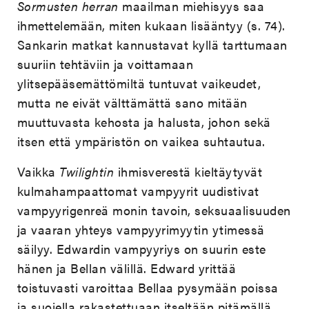
Sormusten herran
maailman miehisyys saa
ihmettelemään, miten kukaan lisääntyy (s. 74).
Sankarin matkat kannustavat kyllä tarttumaan
suuriin tehtäviin ja voittamaan
ylitsepääsemättömiltä tuntuvat vaikeudet,
mutta ne eivät välttämättä sano mitään
muuttuvasta kehosta ja halusta, johon sekä
itsen että ympäristön on vaikea suhtautua.
Vaikka
Twilightin
ihmisverestä kieltäytyvät
kulmahampaattomat vampyyrit uudistivat
vampyyrigenreä monin tavoin, seksuaalisuuden
ja vaaran yhteys vampyyrimyytin ytimessä
säilyy. Edwardin vampyyriys on suurin este
hänen ja Bellan välillä. Edward yrittää
toistuvasti varoittaa Bellaa pysymään poissa
ja suojella rakastettuaan itseltään pitämällä