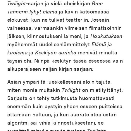
Twilight
-sarjan ja vielä oheiskirjan
Bree
Tannerin lyhyt elämä
ja kävin katsomassa
elokuvat, kun ne tulivat teatteriin. Jossain
vaiheessa, varmaankin viimeisen filmatisoinnin
jälkeen, kiinnostukseni laimeni, ja
Houkutuksen
myöhemmät uudelleenlämmittelyt
Elämä ja
kuolema
ja
Keskiyön aurinko
menivät minulta
täysin ohi. Niinpä keskityn tässä esseessä vain
alkuperäiseen neljän kirjan sarjaan.
Asian ympäriltä lueskellessani aloin tajuta,
miten monia muitakin
Twilight
on mietityttänyt.
Sarjasta on tehty tutkimusta huomattavasti
enemmän kuin pystyin yhden esseen puitteissa
ottamaan haltuun, ja kun suoratoistoalustan
algoritmi sai vihiä kiinnostuksestani, se
suositteli minulle puolta tusinaa
Twilight
-