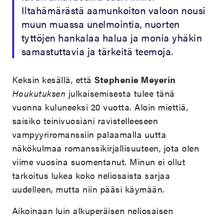
Iltahämärästä aamunkoiton valoon nousi
muun muassa unelmointia, nuorten
tyttöjen hankalaa halua ja monia yhäkin
samastuttavia ja tärkeitä teemoja.
Keksin kesällä, että
Stephenie Meyerin
Houkutuksen
julkaisemisesta tulee tänä
vuonna kuluneeksi 20 vuotta. Aloin miettiä,
saisiko teinivuosiani ravistelleeseen
vampyyriromanssiin palaamalla uutta
näkökulmaa romanssikirjallisuuteen, jota olen
viime vuosina suomentanut. Minun ei ollut
tarkoitus lukea koko neliosaista sarjaa
uudelleen, mutta niin pääsi käymään.
Aikoinaan luin alkuperäisen neliosaisen