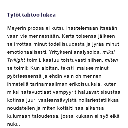
Tytöt tahtoo lukea
Meyerin proosa ei kutsu ihastelemaan itseään
vaan vie mennessään. Kerta toisensa jälkeen
se irrottaa minut todellisuudesta ja jyrää minut
emotionaalisesti. Yritykseni analysoida,
miksi
Twilight
toimii, kaatuu toistuvasti siihen,
miten
se toimii: Kun aloitan, teksti imaisee minut
pyörteeseensä ja ehdin vain ohimennen
ihmetellä tarinamaailman erikoisuuksia, kuten
miksi satavuotiaat vampyyrit haluavat sisustaa
kotinsa juuri vaaleansävyistä nollariestetiikkaa
noudatellen ja miten kotiäiti saa aikansa
kulumaan taloudessa, jossa kukaan ei syö eikä
nuku.