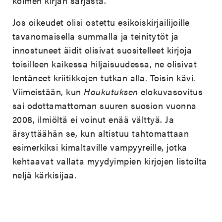
kolmen kirjan sarjasta.
Jos oikeudet olisi ostettu esikoiskirjailijoille
tavanomaisella summalla ja teinitytöt ja
innostuneet äidit olisivat suositelleet kirjoja
toisilleen kaikessa hiljaisuudessa, ne olisivat
lentäneet kriitikkojen tutkan alla. Toisin kävi.
Viimeistään, kun
Houkutuksen
elokuvasovitus
sai odottamattoman suuren suosion vuonna
2008, ilmiöltä ei voinut enää välttyä. Ja
ärsyttäähän se, kun altistuu tahtomattaan
esimerkiksi kimaltaville vampyyreille, jotka
kehtaavat vallata myydyimpien kirjojen listoilta
neljä kärkisijaa.