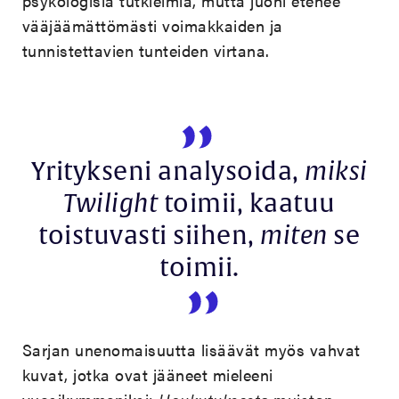
psykologisia tutkielmia, mutta juoni etenee
vääjäämättömästi voimakkaiden ja
tunnistettavien tunteiden virtana.
Yritykseni analysoida,
miksi
Twilight
toimii, kaatuu
toistuvasti siihen,
miten
se
toimii.
Sarjan unenomaisuutta lisäävät myös vahvat
kuvat, jotka ovat jääneet mieleeni