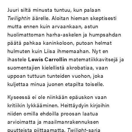
Juuri siltä minusta tuntuu, kun palaan
Twilightin
äärelle. Aloitan hieman skeptisesti
mutta ennen kuin arvaankaan, astun
huolimattoman harha-askelen ja humpsahdan
päätä pahkaa kaninkoloon, putoan helmat
hulmuten kuin Liisa ihmemaahan. Nyt en
ihastele
Lewis Carrollin
matematiikkavitsejä ja
suomentajien kielellistä akrobatiaa, vaan
uppoan tuttuun tunteiden vuohon, joka
kuljettaa minua juonen etapilta toiselle.
Kyseessä ei ole niinkään epäuskon vaan
kritiikin lykkääminen. Heittäydyin kirjoihin
niiden omilla ehdoilla proosan laatua
arvioimatta ja maailmanrakennuksen
puutteista piittaamatta.
Twilight
-sarja