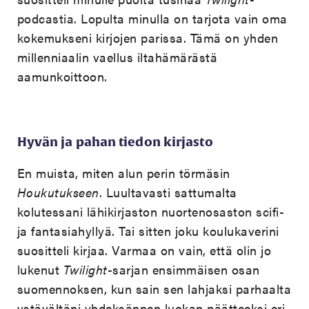
podcastia. Lopulta minulla on tarjota vain oma
kokemukseni kirjojen parissa. Tämä on yhden
millenniaalin vaellus iltahämärästä
aamunkoittoon.
Hyvän ja pahan tiedon kirjasto
En muista, miten alun perin törmäsin
Houkutukseen
. Luultavasti sattumalta
kolutessani lähikirjaston nuortenosaston scifi-
ja fantasiahyllyä. Tai sitten joku koulukaverini
suositteli kirjaa. Varmaa on vain, että olin jo
lukenut
Twilight
-sarjan ensimmäisen osan
suomennoksen, kun sain sen lahjaksi parhaalta
ystävältäni yhdeksännen luokan päätteeksi eri