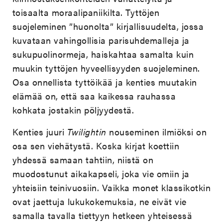
toisaalta moraalipaniikilta. Tyttöjen
suojeleminen ”huonolta” kirjallisuudelta, jossa
kuvataan vahingollisia parisuhdemalleja ja
sukupuolinormeja, haiskahtaa samalta kuin
muukin tyttöjen hyveellisyyden suojeleminen.
Osa onnellista tyttöikää ja kenties muutakin
elämää on, että saa kaikessa rauhassa
kohkata jostakin pöljyydestä.
Kenties juuri
Twilightin
nouseminen ilmiöksi on
osa sen viehätystä. Koska kirjat koettiin
yhdessä samaan tahtiin, niistä on
muodostunut aikakapseli, joka vie omiin ja
yhteisiin teinivuosiin. Vaikka monet klassikotkin
ovat jaettuja lukukokemuksia, ne eivät vie
samalla tavalla tiettyyn hetkeen yhteisessä