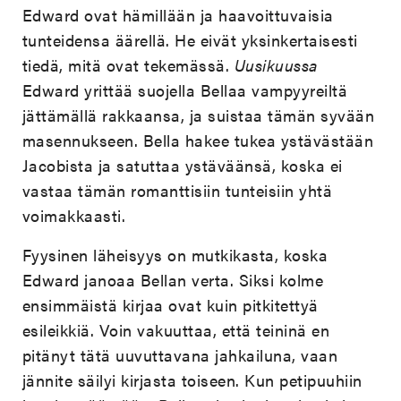
Edward ovat hämillään ja haavoittuvaisia
tunteidensa äärellä. He eivät yksinkertaisesti
tiedä, mitä ovat tekemässä.
Uusikuussa
Edward yrittää suojella Bellaa vampyyreiltä
jättämällä rakkaansa, ja suistaa tämän syvään
masennukseen. Bella hakee tukea ystävästään
Jacobista ja satuttaa ystäväänsä, koska ei
vastaa tämän romanttisiin tunteisiin yhtä
voimakkaasti.
Fyysinen läheisyys on mutkikasta, koska
Edward janoaa Bellan verta. Siksi kolme
ensimmäistä kirjaa ovat kuin pitkitettyä
esileikkiä. Voin vakuuttaa, että teininä en
pitänyt tätä uuvuttavana jahkailuna, vaan
jännite säilyi kirjasta toiseen. Kun petipuuhiin