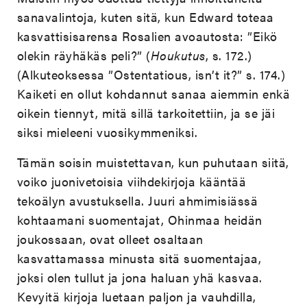
sanavalintoja, kuten sitä, kun Edward toteaa
kasvattisisarensa Rosalien avoautosta: ”Eikö
olekin räyhäkäs peli?” (
Houkutus
, s. 172.)
(Alkuteoksessa ”Ostentatious, isn’t it?” s. 174.)
Kaiketi en ollut kohdannut sanaa aiemmin enkä
oikein tiennyt, mitä sillä tarkoitettiin, ja se jäi
siksi mieleeni vuosikymmeniksi.
Tämän soisin muistettavan, kun puhutaan siitä,
voiko juonivetoisia viihdekirjoja kääntää
tekoälyn avustuksella. Juuri ahmimisiässä
kohtaamani suomentajat, Ohinmaa heidän
joukossaan, ovat olleet osaltaan
kasvattamassa minusta sitä suomentajaa,
joksi olen tullut ja jona haluan yhä kasvaa.
Kevyitä kirjoja luetaan paljon ja vauhdilla,