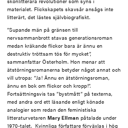
skönlitterära revolutioner som syns i
materialet. Flickskapets skavsår ansågs inte
litterärt, det lästes självbiografiskt.
”Supande män på gränsen till
nervsammanbrott stavas generationsroman
medan kräkande flickor bara är ännu en
destruktiv tröttsam tös för mycket”,
sammanfattar Österholm. Hon menar att
ätstörningsromanerna betyder något annat och
vill utropa: ”Ja! Ännu en ätstörningsroman,
ännu en bok om flickor och kropp!”.
Fortsättningsvis tas ”bystmått” på texterna,
med andra ord ett läsande enligt könade
analogier som redan den feministiska
litteraturvetaren
Mary Ellman
påtalade under
1970-talet. Kvinnliga författare förväxlas i hög