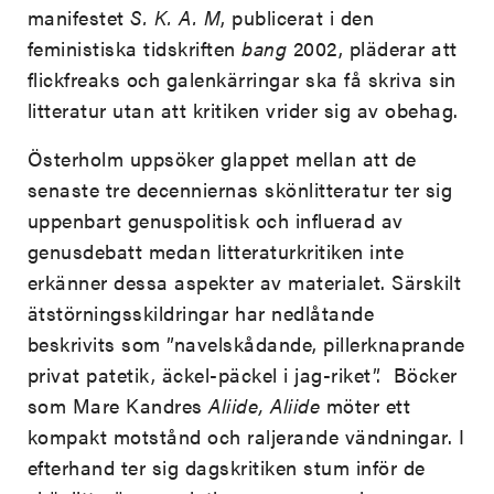
manifestet
S. K. A. M
, publicerat i den
feministiska tidskriften
bang
2002, pläderar att
flickfreaks och galenkärringar ska få skriva sin
litteratur utan att kritiken vrider sig av obehag.
Österholm uppsöker glappet mellan att de
senaste tre decenniernas skönlitteratur ter sig
uppenbart genuspolitisk och influerad av
genusdebatt medan litteraturkritiken inte
erkänner dessa aspekter av materialet. Särskilt
ätstörningsskildringar har nedlåtande
beskrivits som ”navelskådande, pillerknaprande
privat patetik, äckel-päckel i jag-riket”. Böcker
som Mare Kandres
Aliide, Aliide
möter ett
kompakt motstånd och raljerande vändningar. I
efterhand ter sig dagskritiken stum inför de