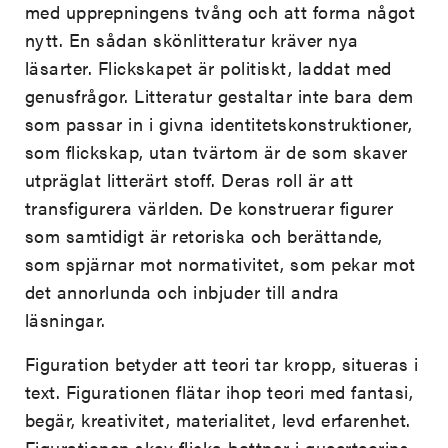
med upprepningens tvång och att forma något
nytt. En sådan skönlitteratur kräver nya
läsarter. Flickskapet är politiskt, laddat med
genusfrågor. Litteratur gestaltar inte bara dem
som passar in i givna identitetskonstruktioner,
som flickskap, utan tvärtom är de som skaver
utpräglat litterärt stoff. Deras roll är att
transfigurera världen. De konstruerar figurer
som samtidigt är retoriska och berättande,
som spjärnar mot normativitet, som pekar mot
det annorlunda och inbjuder till andra
läsningar.
Figuration betyder att teori tar kropp, situeras i
text. Figurationen flätar ihop teori med fantasi,
begär, kreativitet, materialitet, levd erfarenhet.
Figurationen skev flicka bottnar i queerteorins