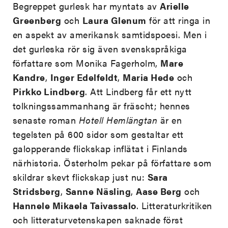
Begreppet gurlesk har myntats av
Arielle
Greenberg
och
Laura Glenum
för att ringa in
en aspekt av amerikansk samtidspoesi. Men i
det gurleska rör sig även svenskspråkiga
författare som Monika Fagerholm,
Mare
Kandre
,
Inger Edelfeldt
,
Maria Hede
och
Pirkko Lindberg
. Att Lindberg får ett nytt
tolkningssammanhang är fräscht; hennes
senaste roman
Hotell Hemlängtan
är en
tegelsten på 600 sidor som gestaltar ett
galopperande flickskap inflätat i Finlands
närhistoria. Österholm pekar på författare som
skildrar skevt flickskap just nu:
Sara
Stridsberg
,
Sanne Näsling
,
Aase Berg
och
Hannele Mikaela Taivassalo
. Litteraturkritiken
och litteraturvetenskapen saknade först