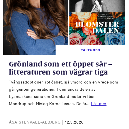
TALTUREN
Grönland som ett öppet sår –
litteraturen som vägrar tiga
Tvångsadoptioner, rotlöshet, självmord och en vrede som
går genom generationer. I den andra delen av
Lysmaskens serie om Grönland möter vi Iben
Mondrup och Niviaq Korneliussen. De är…
Läs mer
ÅSA STENVALL-ALBJERG |
12.5.2026