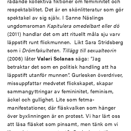
rådande kollektiva fiktioner om femininitet och
respektabilitet. Det är en skönlitteratur som gör
spektakel av sig själv. I Sanne Näslings
ungdomsroman
Kapitulera omedelbart eller dö
(2011) handlar det om att rituellt måla sju varv
läppstift runt flickmunnen. Likt Sara Stridsberg
som i
Drömfakulteten. Tillägg till sexualteorin
(2006)
låter
Valeri Solanas
säga: ”Jag
betraktar det som en politisk handling att ha
läppstift utanför munnen”. Gurlesken överdriver,
missuppfattar medvetet flickskapet, skapar
sammangyttringar av femininitet, feminism,
äckel och gullighet. Lite som fetma-
manifestationer, där fläskvalken som hänger
över byxlinningen är en protest. Vi har lärt oss
att läsa fläsket som pinsamt, men tänk om vi