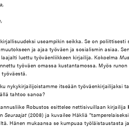
a,
n,
rjallisuudeksi useampikin seikka. Se on poliittisesti 
muutokseen ja ajaa työväen ja sosialismin asiaa. Sen 
laajalti luettu työväenliikkeen kirjailija. Kokoelma
Mus
tannettu työväen omassa kustantamossa. Myös runon l
n työväestä.
u nykykirjailijoistamme itseään työväenkirjailijaksi tai
tällä tahtoo sanoa?
nnusliike Robustos esittelee nettisivuillaan kirjailija
an
Seuraajat
(2008) ja kuvailee Häkliä ”tamperelaiseksi ty
iltä. Hänen mukaansa se kumpuaa työläistaustasta ja 