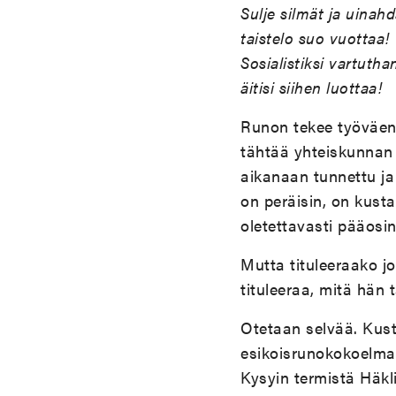
Sulje silmät ja uinahd
taistelo suo vuottaa!
Sosialistiksi vartutha
äitisi siihen luottaa!
Runon tekee työväenki
tähtää yhteiskunnan 
aikanaan tunnettu ja 
on peräisin, on kus
oletettavasti pääosi
Mutta tituleeraako jok
tituleeraa, mitä hän 
Otetaan selvää. Kusta
esikoisrunokokoelm
Kysyin termistä Häkl