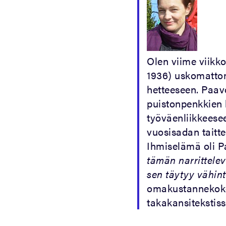
Olen viime viikko
1936) uskomattom
hetteeseen. Paavo
puistonpenkkien 
työväenliikkeese
vuosisadan taitt
Ihmiselämä oli P
tämän narrittele
sen täytyy vähint
omakustanneko
takakansitekstiss