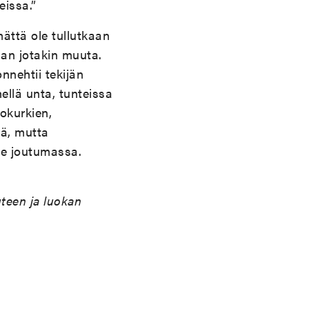
eissa.”
mättä ole tullutkaan
aan jotakin muuta.
nnehtii tekijän
ellä unta, tunteissa
okurkien,
tä, mutta
le joutumassa.
uteen ja luokan