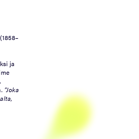
(1858–
a
ksi ja
iime
.
a.
”Joka
alta,