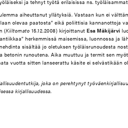
yöläiseksi ja tehnyt työtä erilaisissa ns. työläisammat
 kuulemma aiheuttanut yllätyksiä. Vastaan kun ei välttä
laan olevaa paatosta” eikä poliittisia kannanottoja v
n (
Kiiltomato
15.12.2008) kirjoittanut
Esa Mäkijärvi
luo
mantiikkaa” herkemmissä maisemissa, luonnossa ja läh
nehdinta sisältää jo oletuksen työläisrunoudesta nost
 betonin runoutena. Aika muuttuu ja termit sen myö
a vuotta sitten lanseerattu käsite ei selvästikään o
jallisuudentutkija, joka on perehtynyt työväenkirjallisu
sessa kirjallisuudessa.