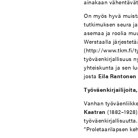
ainakaan vähentävät
On myös hyvä muistaa
tutkimuksen seura ja 
asemaa ja roolia mu
Werstaalla järjeste
(http://www.tkm.fi/ty
työväenkirjallisuus 
yhteiskunta ja sen l
josta
Eila Rantonen
Työväenkirjailijoita
Vanhan työväenliikkee
Kaatran
(1882–1928) 
työväenkirjallisuutta
”Proletaarilapsen keh