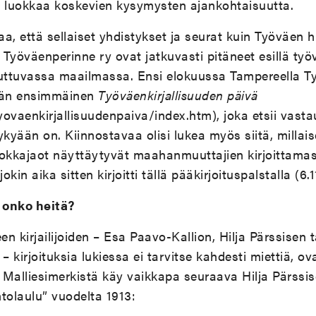
 luokkaa koskevien kysymysten ajankohtaisuutta.
, että sellaiset yhdistykset ja seurat kuin Työväen hi
Työväenperinne ry ovat jatkuvasti pitäneet esillä työv
uttuvassa maailmassa. Ensi elokuussa Tampereella 
tään ensimmäinen
Työväenkirjallisuuden päivä
ovaenkirjallisuudenpaiva/index.htm), joka etsii vasta
nykyään on. Kiinnostavaa olisi lukea myös siitä, milla
uokkajaot näyttäytyvät maahanmuuttajien kirjoittamass
jokin aika sitten kirjoitti tällä pääkirjoituspalstalla (6.
, onko heitä?
n kirjailijoiden – Esa Paavo-Kallion, Hilja Pärssisen 
– kirjoituksia lukiessa ei tarvitse kahdesti miettiä, ov
. Malliesimerkistä käy vaikkapa seuraava Hilja Pärssis
tolaulu” vuodelta 1913: