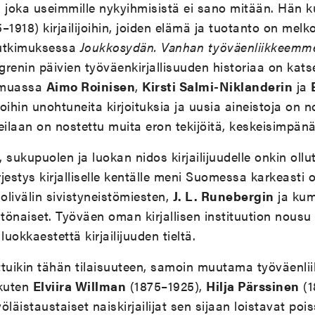
, joka useimmille nykyihmisistä ei sano mitään. Hän 
–1918) kirjailijoihin, joiden elämä ja tuotanto on melk
utkimuksessa
Joukkosydän. Vanhan työväenliikkeemme 
grenin päivien työväenkirjallisuuden historiaa on kats
 muassa
Aimo Roinisen
,
Kirsti Salmi-Niklanderin
ja
oihin unohtuneita kirjoituksia ja uusia aineistoja on no
eilaan on nostettu muita eron tekijöitä, keskeisimpänä
 sukupuolen ja luokan nidos kirjailijuudelle onkin ollut
jestys kirjalliselle kentälle meni Suomessa karkeasti o
olivälin sivistyneistömiesten,
J. L. Runebergin
ja kum
stönaiset. Työväen oman kirjallisen instituution nous
okkaestettä kirjailijuuden tieltä.
ttuikin tähän tilaisuuteen, samoin muutama työväenli
 kuten
Elviira Willman
(1875–1925),
Hilja Pärssinen
(1
läistaustaiset naiskirjailijat sen sijaan loistavat poi