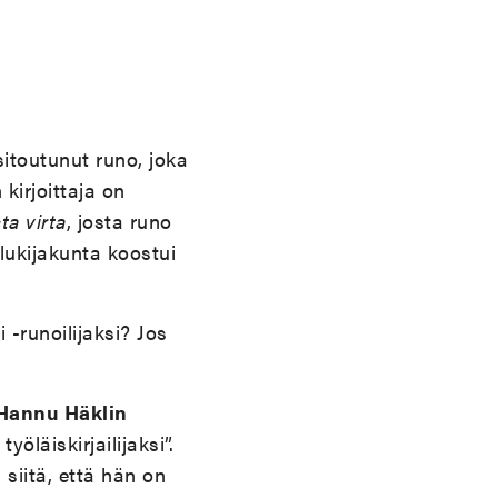
sitoutunut runo, joka
kirjoittaja on
ta virta
, josta runo
ukijakunta koostui
 -runoilijaksi? Jos
Hannu Häklin
öläiskirjailijaksi”.
siitä, että hän on