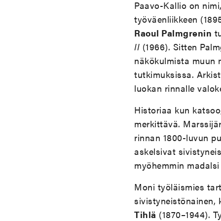
Paavo-Kallio on nimi
työväenliikkeen (1895
Raoul Palmgrenin
t
II
(1966). Sitten Palm
näkökulmista muun
tutkimuksissa. Arkist
luokan rinnalle valok
Historiaa kun katsoo,
merkittävä. Marssijär
rinnan 1800-luvun pu
askelsivat sivistynei
myöhemmin madalsi lu
Moni työläismies tar
sivistyneistönainen,
Tihlä
(1870–1944). Työ