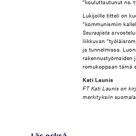
”kouluttautunut ns. t
Lukijoille titteli on
”kommunismiin kallel
Seuraajista
arvostelu
liikkuvan ”työläisro
ja tunnelmissa. Luon
rakennustyömaiden ja
romukoppaan tämä sat
Kati Launis
FT Kati Launis on kir
merkityksiin suomalai