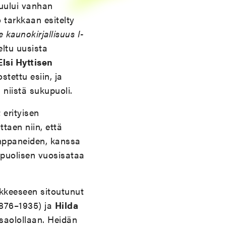
kuului vanhan
o tarkkaan esitelty
kaunokirjallisuus I-
eltu uusista
Elsi Hyttisen
stettu esiin, ja
 niistä sukupuoli.
 erityisen
ttaen niin, että
ppaneiden, kanssa
u puolisen vuosisataa
ikkeeseen sitoutunut
876–1935) ja
Hilda
ssaolollaan. Heidän