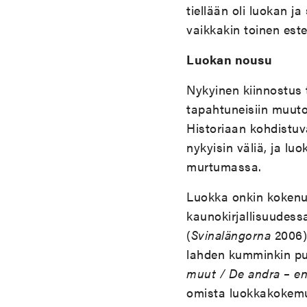
tiellään oli luokan 
vaikkakin toinen este
Luokan nousu
Nykyinen kiinnostus t
tapahtuneisiin muutok
Historiaan kohdistuva
nykyisin väliä, ja lu
murtumassa.
Luokka onkin kokenut
kaunokirjallisuudess
(
Svinalängorna
2006)
lahden kumminkin puo
muut / De andra – e
omista luokkakokemu