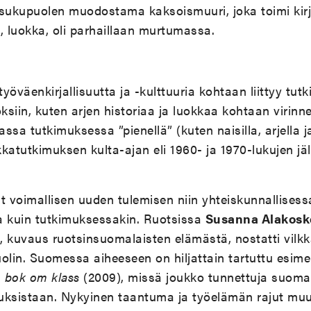
ja sukupuolen muodostama kaksoismuuri, joka toimi kirj
, luokka, oli parhaillaan murtumassa.
yöväenkirjallisuutta ja -kulttuuria kohtaan liittyy t
siin, kuten arjen historiaa ja luokkaa kohtaan virinn
ssa tutkimuksessa ”pienellä” (kuten naisilla, arjella j
okkatutkimuksen kulta-ajan eli 1960- ja 1970-lukujen jä
 voimallisen uuden tulemisen niin yhteiskunnallisess
a kuin tutkimuksessakin. Ruotsissa
Susanna Alakosk
, kuvaus ruotsinsuomalaisten elämästä, nostatti vilk
lin. Suomessa aiheeseen on hiljattain tartuttu esime
n bok om klass
(2009), missä joukko tunnettuja suomala
ksistaan. Nykyinen taantuma ja työelämän rajut muu