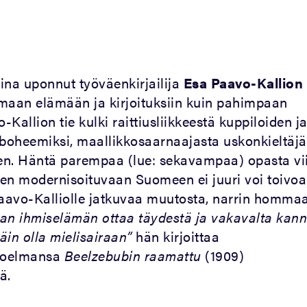
ina uponnut työväenkirjailija
Esa Paavo-Kallion
aan elämään ja kirjoituksiin kuin pahimpaan
-Kallion tie kulki raittiusliikkeestä kuppiloiden j
boheemiksi, maallikkosaarnaajasta uskonkieltäjä
en. Häntä parempaa (lue: sekavampaa) opasta v
een modernisoituvaan Suomeen ei juuri voi toivoa
aavo-Kalliolle jatkuvaa muutosta, narrin homma
van ihmiselämän ottaa täydestä ja vakavalta kann
äin olla mielisairaan”
hän kirjoittaa
koelmansa
Beelzebubin raamattu
(1909)
ä.