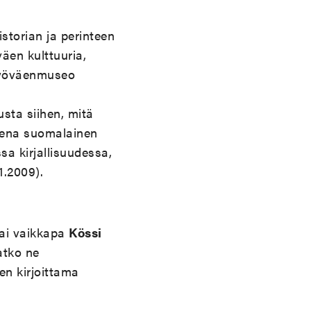
storian ja perinteen
äen kulttuuria,
Työväenmuseo
usta siihen, mitä
isena suomalainen
a kirjallisuudessa,
11.2009).
tai vaikkapa
Kössi
atko ne
en kirjoittama