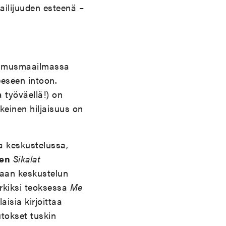
ailijuuden esteenä –
utkimusmaailmassa
eeseen intoon.
a työväellä!) on
lkeinen hiljaisuus on
a keskustelussa,
en
Sikalat
kaan keskustelun
rkiksi teoksessa
Me
isia kirjoittaa
tokset tuskin