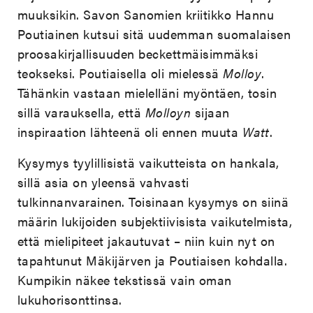
muuksikin. Savon Sanomien kriitikko Hannu
Poutiainen kutsui sitä uudemman suomalaisen
proosakirjallisuuden beckettmäisimmäksi
teokseksi. Poutiaisella oli mielessä
Molloy
.
Tähänkin vastaan mielelläni myöntäen, tosin
sillä varauksella, että
Molloyn
sijaan
inspiraation lähteenä oli ennen muuta
Watt
.
Kysymys tyylillisistä vaikutteista on hankala,
sillä asia on yleensä vahvasti
tulkinnanvarainen. Toisinaan kysymys on siinä
määrin lukijoiden subjektiivisista vaikutelmista,
että mielipiteet jakautuvat – niin kuin nyt on
tapahtunut Mäkijärven ja Poutiaisen kohdalla.
Kumpikin näkee tekstissä vain oman
lukuhorisonttinsa.