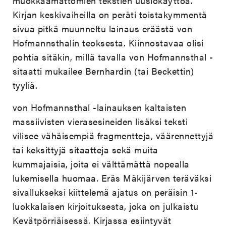
muokkaamattomien tekstien uusiokäyttöä.
Kirjan keskivaiheilla on peräti toistakymmentä
sivua pitkä muunneltu lainaus eräästä von
Hofmannsthalin teoksesta. Kiinnostavaa olisi
pohtia sitäkin, millä tavalla von Hofmannsthal -
sitaatti mukailee Bernhardin (tai Beckettin)
tyyliä.
von Hofmannsthal -lainauksen kaltaisten
massiivisten vierasesineiden lisäksi teksti
vilisee vähäisempiä fragmentteja, väärennettyjä
tai keksittyjä sitaatteja sekä muita
kummajaisia, joita ei välttämättä nopealla
lukemisella huomaa. Eräs Mäkijärven teräväksi
sivallukseksi kiittelemä ajatus on peräisin 1-
luokka­laisen kirjoituksesta, joka on julkaistu
Kevätpörriäisessä. Kirjassa esiintyvät