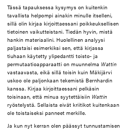
Tässä tapauksessa kysymys on kuitenkin
tavallista helpompi ainakin minulle itselleni,
sillä olin kirjaa kirjoittaessani poikkeuksellisen
tietoinen vaikutteistani. Tiedän hyvin, mistä
hankin materiaalini. Huolellinen analyysi
paljastaisi esimerkiksi sen, että kirjassa
tiuhaan käytetty ylipedantti toisto- ja
permutaatioapparaatti on muunnelma
Wattin
vastaavasta, eikä sillä toisin kuin Mäkijärvi
uskoo ole paljonkaan tekemistä Bernhardin
kanssa. Kirjaa kirjoittaessani pelkäsin
toisinaan, että minua syytettäisiin
Wattin
ryöstelystä. Sellaista eivät kriitikot kuitenkaan
ole toistaiseksi panneet merkille.
Ja kun nyt kerran olen päässyt tunnustamisen