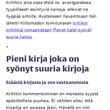
kriitikko aina osaa etsiä ns. avantgardessa
tyypillisesti esiintyviä keinoja, elleivät ne
hyppää silmille. Avatakseen havaintoaan hän
lähetti Kiiltomadon toimitukseen
kritiikin
kritiikkiä romaanistaan Pienet kalat syövät
suuria kaloja.
*
Pieni kirja joka on
syönyt suuria kirjoja
Eräästä kirjasta ja sen vastaanotosta
Kritiikin kommentoiminen on monesta syystä
epäkiitollista puuhaa. Ei vähiten siksi, että
kirjailija on asiassa jäävi. Hänellä on niin