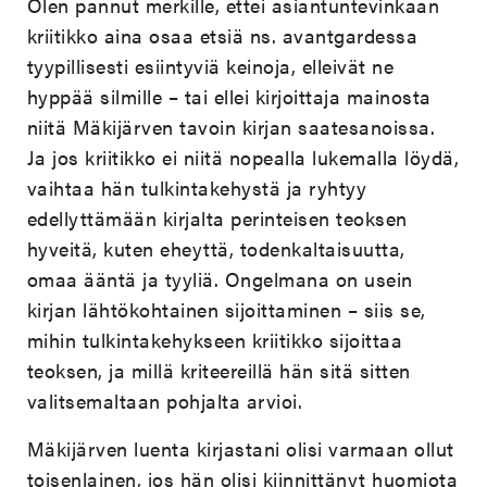
Olen pannut merkille, ettei asiantuntevinkaan
kriitikko aina osaa etsiä ns. avantgardessa
tyypillisesti esiintyviä keinoja, elleivät ne
hyppää silmille – tai ellei kirjoittaja mainosta
niitä Mäkijärven tavoin kirjan saatesanoissa.
Ja jos kriitikko ei niitä nopealla lukemalla löydä,
vaihtaa hän tulkintakehystä ja ryhtyy
edellyttämään kirjalta perinteisen teoksen
hyveitä, kuten eheyttä, todenkaltaisuutta,
omaa ääntä ja tyyliä. Ongelmana on usein
kirjan lähtökohtainen sijoittaminen – siis se,
mihin tulkintakehykseen kriitikko sijoittaa
teoksen, ja millä kriteereillä hän sitä sitten
valitsemaltaan pohjalta arvioi.
Mäkijärven luenta kirjastani olisi varmaan ollut
toisenlainen, jos hän olisi kiinnittänyt huomiota