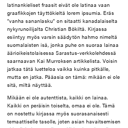
latinankieliset fraasit eivät ole latinaa vaan
graafikkojen täyttökieltä lorem ipsumia. Eräs
”vanha sananlasku” on sitaatti kanadalaiselta
nykyrunoilijalta Christian Bökiltä. Kirjassa
esiintyy myös varsin säädytön hahmo nimeltä
suomalaisten isä, jonka puhe on suoraa lainaa
äärioikeistolaisessa Sarastus-verkkolehdessä
saarnaavan Kai Murroksen artikkelista. Voisin
jatkaa tätä luetteloa vaikka kuinka pitkälle,
mutta en jatka. Pääasia on tämä: mikään ei ole
sitä, miltä näyttää.
Mikään ei ole autenttista, kaikki on lainaa.
Kaikki on peräisin toiselta, omaa ei ole. Tämä
on nostettu kirjassa myös suorasanaisesti
temaattiselle tasolle, joten asian havaitsemisen