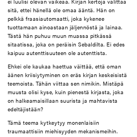
ei luulisi olevan vaikeaa. Kirjan kertoja valittaa
sitä, ettei hänellä ole omaa ääntä. Hän on
pelkkä fraasiautomaatti, joka kykenee
tuottamaan ainoastaan jäljennöstä ja lainaa.
Tästä hän puhuu muun muassa pitkässä
sitaatissa, joka on peräisin Sebaldilta. Ei edes
kaipuu autenttisuuteen ole autenttista.
Ehkei ole kaukaa haettua väittää, että oman
äänen kriisiytyminen on eräs kirjan keskeisistä
teemoista. Tähän viittaa sen nimikin. Mistäpä
muusta olisi kyse, kuin pienestä kirjasta, joka
on halkeamaisillaan suurista ja mahtavista
edeltäjistään?
Tämä teema kytkeytyy monenlaisiin
traumaattisiin miehisyyden mekanismeihin.