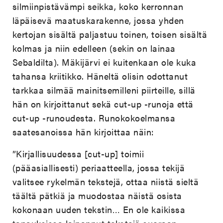
silmiinpistävämpi seikka, koko kerronnan
läpäisevä maatuskarakenne, jossa yhden
kertojan sisältä paljastuu toinen, toisen sisältä
kolmas ja niin edelleen (sekin on lainaa
Sebaldilta). Mäkijärvi ei kuitenkaan ole kuka
tahansa kriitikko. Häneltä olisin odottanut
tarkkaa silmää mainitsemilleni piirteille, sillä
hän on kirjoittanut sekä cut-up -runoja että
cut-up -runoudesta. Runokokoelmansa
saatesanoissa hän kirjoittaa näin:
”Kirjallisuudessa [cut-up] toimii
(pääasiallisesti) periaatteella, jossa tekijä
valitsee rykelmän tekstejä, ottaa niistä sieltä
täältä pätkiä ja muodostaa näistä osista
kokonaan uuden tekstin… En ole kaikissa