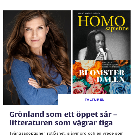
TALTUREN
Grönland som ett öppet sår –
litteraturen som vägrar tiga
Tvångsadoptioner, rotlöshet, självmord och en vrede som