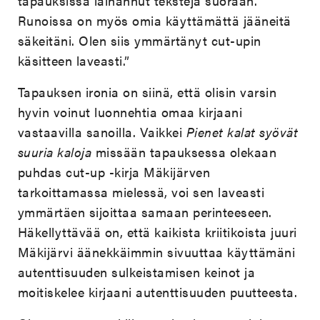
tapauksissa lainannut tekstejä suoraan.
Runoissa on myös omia käyttämättä jääneitä
säkeitäni. Olen siis ymmärtänyt cut-upin
käsitteen laveasti.”
Tapauksen ironia on siinä, että olisin varsin
hyvin voinut luonnehtia omaa kirjaani
vastaavilla sanoilla. Vaikkei
Pienet kalat syövät
suuria kaloja
missään tapauksessa olekaan
puhdas cut-up -kirja Mäkijärven
tarkoittamassa mielessä, voi sen laveasti
ymmärtäen sijoittaa samaan perinteeseen.
Häkellyttävää on, että kaikista kriitikoista juuri
Mäkijärvi äänekkäimmin sivuuttaa käyttämäni
autenttisuuden sulkeistamisen keinot ja
moitiskelee kirjaani autenttisuuden puutteesta.