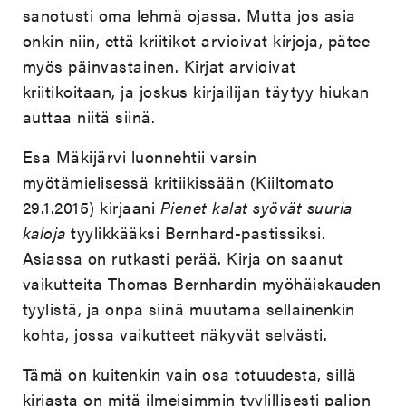
sanotusti oma lehmä ojassa. Mutta jos asia
onkin niin, että kriitikot arvioivat kirjoja, pätee
myös päinvastainen. Kirjat arvioivat
kriitikoitaan, ja joskus kirjailijan täytyy hiukan
auttaa niitä siinä.
Esa Mäkijärvi luonnehtii varsin
myötämielisessä kritiikissään (Kiiltomato
29.1.2015) kirjaani
Pienet kalat syövät suuria
kaloja
tyylikkääksi Bernhard-pastissiksi.
Asiassa on rutkasti perää. Kirja on saanut
vaikutteita Thomas Bernhardin myöhäiskauden
tyylistä, ja onpa siinä muutama sellainenkin
kohta, jossa vaikutteet näkyvät selvästi.
Tämä on kuitenkin vain osa totuudesta, sillä
kirjasta on mitä ilmeisimmin tyylillisesti paljon