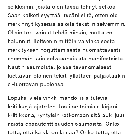
seikkoihin, joista olen tässä tehnyt selkoa.
Saan kaiketi syyttää itseäni siitä, etten ole
merkinnyt kyseisiä asioita tekstiin selvemmin.
Olisin toki voinut tehdä niinkin, mutta en
halunnut. Iloitsen nimittäin vaivihkaisesta
merkityksen horjuttamisesta huomattavasti
enemmän kuin selväsanaisista manifesteista.
Nautin saumoista, joissa tavanomaisesti
luettavan oloinen teksti yllättäen paljastaakin
ei-luettavan puolensa.
Lopuksi vielä vinkki mahdollisia tulevia
kritiikkejä ajatellen. Jos itse toimisin kirjani
kriitikkona, ryhtyisin ratkomaan sitä auki juuri
näistä epäautenttisuuden saumoista. Onko
totta, että kaikki on lainaa? Onko totta, että