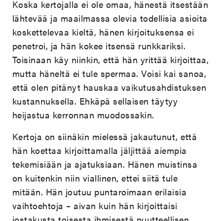
Koska kertojalla ei ole omaa, hänestä itsestään
lähtevää ja maailmassa olevia todellisia asioita
koskettelevaa kieltä, hänen kirjoituksensa ei
penetroi, ja hän kokee itsensä runkkariksi.
Toisinaan käy niinkin, että hän yrittää kirjoittaa,
mutta häneltä ei tule spermaa. Voisi kai sanoa,
että olen pitänyt hauskaa vaikutusahdistuksen
kustannuksella. Ehkäpä sellaisen täytyy
heijastua kerronnan muodossakin.
Kertoja on siinäkin mielessä jakautunut, että
hän koettaa kirjoittamalla jäljittää aiempia
tekemisiään ja ajatuksiaan. Hänen muistinsa
on kuitenkin niin viallinen, ettei siitä tule
mitään. Hän joutuu puntaroimaan erilaisia
vaihtoehtoja – aivan kuin hän kirjoittaisi
jostakusta toisesta ihmisestä puutteellisen