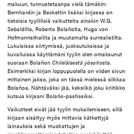
makuun, tunnustetaanpa vielä tämäkin:
Bernhardin ja Beckettin lisäksi kirjassa on
tietoisia tyylillisiä vaikutteita ainakin W.G.
Sebaldilta, Roberto Bolañolta, Hugo von
Hofmannsthalilta ja muutamalta surrealistilta.
Lukuisissa siirtymissä, juoksutuksissa ja
kuvailuissa käyttämäni tyylin olen omaksunut
suoraan Bolañon
Chileläisestä yösoitosta
.
Esimerkiksi kirjan loppupuolella on viiden sivun
mittainen jakso, joka on tässä mielessä silkkaa
Bolañoa. Nähtäväksi jää, keksiikö joku kriitikko
kutsua kirjaani Bolaño-pastissiksi.
Vaikutteet eivät jää tyylin mukailemiseen, sillä
kirjaan sisältyy myös mittavia kätkettyjä
lainauksia sekä muokattujen ja