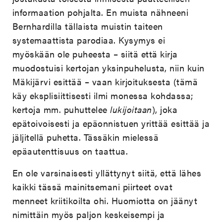
informaation pohjalta. En muista nähneeni
Bernhardilla tällaista muistin taiteen
systemaattista parodiaa. Kysymys ei
myöskään ole puheesta – siitä että kirja
muodostuisi kertojan yksinpuhelusta, niin kuin
Mäkijärvi esittää – vaan kirjoituksesta (tämä
käy eksplisiittisesti ilmi monessa kohdassa;
kertoja mm. puhuttelee
lukijoitaan
), joka
epätoivoisesti ja epäonnistuen yrittää esittää ja
jäljitellä puhetta. Tässäkin mielessä
epäautenttisuus on taattua.
En ole varsinaisesti yllättynyt siitä, että lähes
kaikki tässä mainitsemani piirteet ovat
menneet kriitikoilta ohi. Huomiotta on jäänyt
nimittäin myös paljon keskeisempi ja