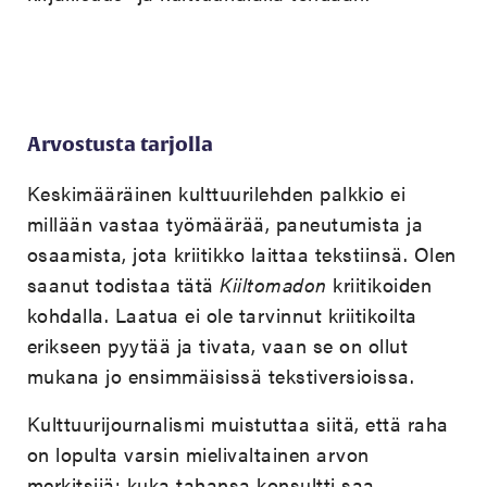
Arvostusta tarjolla
Keskimääräinen kulttuurilehden palkkio ei
millään vastaa työmäärää, paneutumista ja
osaamista, jota kriitikko laittaa tekstiinsä. Olen
saanut todistaa tätä
Kiiltomadon
kriitikoiden
kohdalla. Laatua ei ole tarvinnut kriitikoilta
erikseen pyytää ja tivata, vaan se on ollut
mukana jo ensimmäisissä tekstiversioissa.
Kulttuurijournalismi muistuttaa siitä, että raha
on lopulta varsin mielivaltainen arvon
merkitsijä: kuka tahansa konsultti saa