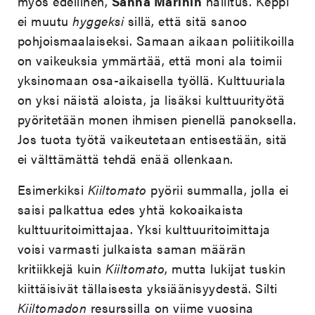
myös edellinen,
Sanna Marinin
hallitus. Keppi
ei muutu
hyggeksi
sillä, että sitä sanoo
pohjoismaalaiseksi. Samaan aikaan poliitikoilla
on vaikeuksia ymmärtää, että moni ala toimii
yksinomaan osa-aikaisella työllä. Kulttuuriala
on yksi näistä aloista, ja lisäksi kulttuurityötä
pyöritetään monen ihmisen pienellä panoksella.
Jos tuota työtä vaikeutetaan entisestään, sitä
ei välttämättä tehdä enää ollenkaan.
Esimerkiksi
Kiiltomato
pyörii summalla, jolla ei
saisi palkattua edes yhtä kokoaikaista
kulttuuritoimittajaa. Yksi kulttuuritoimittaja
voisi varmasti julkaista saman määrän
kritiikkejä kuin
Kiiltomato
, mutta lukijat tuskin
kiittäisivät tällaisesta yksiäänisyydestä. Silti
Kiiltomadon
resurssilla on viime vuosina