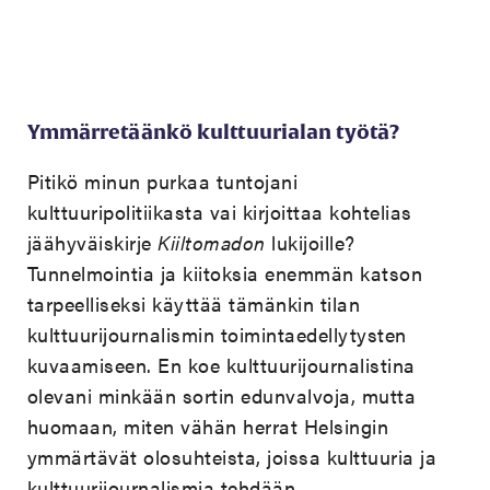
Ymmärretäänkö kulttuurialan työtä?
Pitikö minun purkaa tuntojani
kulttuuripolitiikasta vai kirjoittaa kohtelias
jäähyväiskirje
Kiiltomadon
lukijoille?
Tunnelmointia ja kiitoksia enemmän katson
tarpeelliseksi käyttää tämänkin tilan
kulttuurijournalismin toimintaedellytysten
kuvaamiseen. En koe kulttuurijournalistina
olevani minkään sortin edunvalvoja, mutta
huomaan, miten vähän herrat Helsingin
ymmärtävät olosuhteista, joissa kulttuuria ja
kulttuurijournalismia tehdään.