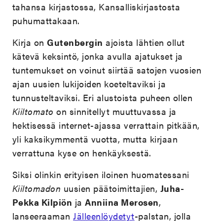
tahansa kirjastossa, Kansalliskirjastosta
puhumattakaan.
Kirja on
Gutenbergin
ajoista lähtien ollut
kätevä keksintö, jonka avulla ajatukset ja
tuntemukset on voinut siirtää satojen vuosien
ajan uusien lukijoiden koeteltaviksi ja
tunnusteltaviksi. Eri alustoista puheen ollen
Kiiltomato
on sinnitellyt muuttuvassa ja
hektisessä internet-ajassa verrattain pitkään,
yli kaksikymmentä vuotta, mutta kirjaan
verrattuna kyse on henkäyksestä.
Siksi olinkin erityisen iloinen huomatessani
Kiiltomadon
uusien päätoimittajien,
Juha-
Pekka Kilpiön
ja
Anniina Merosen
,
lanseeraaman
Jälleenlöydetyt
-palstan, jolla