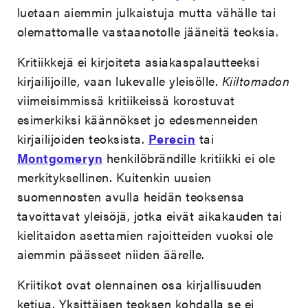
luetaan aiemmin julkaistuja mutta vähälle tai
olemattomalle vastaanotolle jääneitä teoksia.
Kritiikkejä ei kirjoiteta asiakaspalautteeksi
kirjailijoille, vaan lukevalle yleisölle.
Kiiltomadon
viimeisimmissä kritiikeissä korostuvat
esimerkiksi käännökset jo edesmenneiden
kirjailijoiden teoksista.
Perecin
tai
Montgomeryn
henkilöbrändille kritiikki ei ole
merkityksellinen. Kuitenkin uusien
suomennosten avulla heidän teoksensa
tavoittavat yleisöjä, jotka eivät aikakauden tai
kielitaidon asettamien rajoitteiden vuoksi ole
aiemmin päässeet niiden äärelle.
Kriitikot ovat olennainen osa kirjallisuuden
ketjua. Yksittäisen teoksen kohdalla se ei