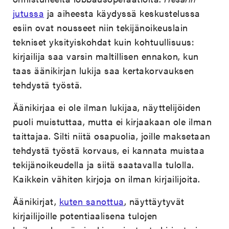
jutussa
ja aiheesta käydyssä keskustelussa
esiin ovat nousseet niin tekijänoikeuslain
tekniset yksityiskohdat kuin kohtuullisuus:
kirjailija saa varsin maltillisen ennakon, kun
taas äänikirjan lukija saa kertakorvauksen
tehdystä työstä.
Äänikirjaa ei ole ilman lukijaa, näyttelijöiden
puoli muistuttaa, mutta ei kirjaakaan ole ilman
taittajaa. Silti niitä osapuolia, joille maksetaan
tehdystä työstä korvaus, ei kannata muistaa
tekijänoikeudella ja siitä saatavalla tulolla.
Kaikkein vähiten kirjoja on ilman kirjailijoita.
Äänikirjat,
kuten sanottua
, näyttäytyvät
kirjailijoille potentiaalisena tulojen