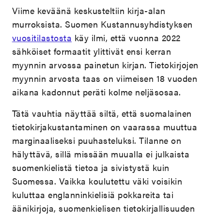
Viime keväänä keskusteltiin kirja-alan
murroksista. Suomen Kustannusyhdistyksen
vuositilastosta
käy ilmi, että vuonna 2022
sähköiset formaatit ylittivät ensi kerran
myynnin arvossa painetun kirjan. Tietokirjojen
myynnin arvosta taas on viimeisen 18 vuoden
aikana kadonnut peräti kolme neljäsosaa.
Tätä vauhtia näyttää siltä, että suomalainen
tietokirjakustantaminen on vaarassa muuttua
marginaaliseksi puuhasteluksi. Tilanne on
hälyttävä, sillä missään muualla ei julkaista
suomenkielistä tietoa ja sivistystä kuin
Suomessa. Vaikka koulutettu väki voisikin
kuluttaa englanninkielisiä pokkareita tai
äänikirjoja, suomenkielisen tietokirjallisuuden