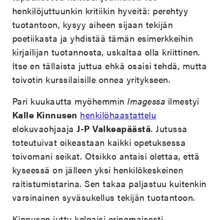
henkilöjuttuunkin kritiikin hyveitä: perehtyy
tuotantoon, kysyy aiheen sijaan tekijän
poetiikasta ja yhdistää tämän esimerkkeihin
kirjailijan tuotannosta, uskaltaa olla kriittinen.
Itse en tällaista juttua ehkä osaisi tehdä, mutta
toivotin kurssilaisille onnea yritykseen.
Pari kuukautta myöhemmin
Imagessa
ilmestyi
Kalle Kinnusen
henkilöhaastattelu
elokuvaohjaaja
J-P Valkeapäästä
. Jutussa
toteutuivat oikeastaan kaikki opetuksessa
toivomani seikat. Otsikko antaisi olettaa, että
kyseessä on jälleen yksi henkilökeskeinen
raitistumistarina. Sen takaa paljastuu kuitenkin
varsinainen syväsukellus tekijän tuotantoon.
Kinnusen juttu kelpaisi erinomaisesti