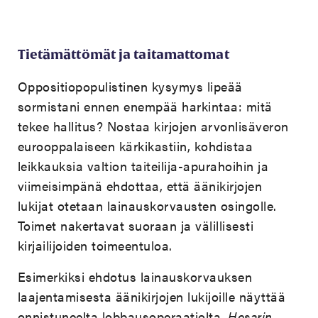
Tietämättömät ja taitamattomat
Oppositiopopulistinen kysymys lipeää
sormistani ennen enempää harkintaa: mitä
tekee hallitus? Nostaa kirjojen arvonlisäveron
eurooppalaiseen kärkikastiin, kohdistaa
leikkauksia valtion taiteilija-apurahoihin ja
viimeisimpänä ehdottaa, että äänikirjojen
lukijat otetaan lainauskorvausten osingolle.
Toimet nakertavat suoraan ja välillisesti
kirjailijoiden toimeentuloa.
Esimerkiksi ehdotus lainauskorvauksen
laajentamisesta äänikirjojen lukijoille näyttää
onnistuneelta lobbausoperaatiolta.
Hesarin