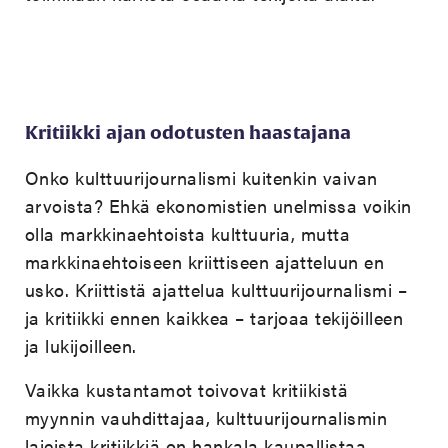
Kritiikki ajan odotusten haastajana
Onko kulttuurijournalismi kuitenkin vaivan
arvoista? Ehkä ekonomistien unelmissa voikin
olla markkinaehtoista kulttuuria, mutta
markkinaehtoiseen kriittiseen ajatteluun en
usko. Kriittistä ajattelua kulttuurijournalismi –
ja kritiikki ennen kaikkea – tarjoaa tekijöilleen
ja lukijoilleen.
Vaikka kustantamot toivovat kritiikistä
myynnin vauhdittajaa, kulttuurijournalismin
lajeista kritiikkiä on hankala kaupallistaa.