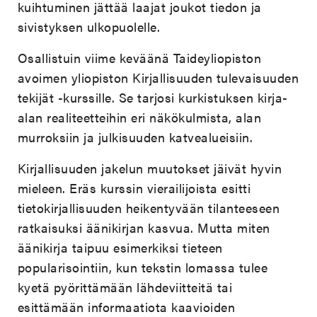
kuihtuminen jättää laajat joukot tiedon ja
sivistyksen ulkopuolelle.
Osallistuin viime keväänä Taideyliopiston
avoimen yliopiston Kirjallisuuden tulevaisuuden
tekijät -kurssille. Se tarjosi kurkistuksen kirja-
alan realiteetteihin eri näkökulmista, alan
murroksiin ja julkisuuden katvealueisiin.
Kirjallisuuden jakelun muutokset jäivät hyvin
mieleen. Eräs kurssin vierailijoista esitti
tietokirjallisuuden heikentyvään tilanteeseen
ratkaisuksi äänikirjan kasvua. Mutta miten
äänikirja taipuu esimerkiksi tieteen
popularisointiin, kun tekstin lomassa tulee
kyetä pyörittämään lähdeviitteitä tai
esittämään informaatiota kaavioiden