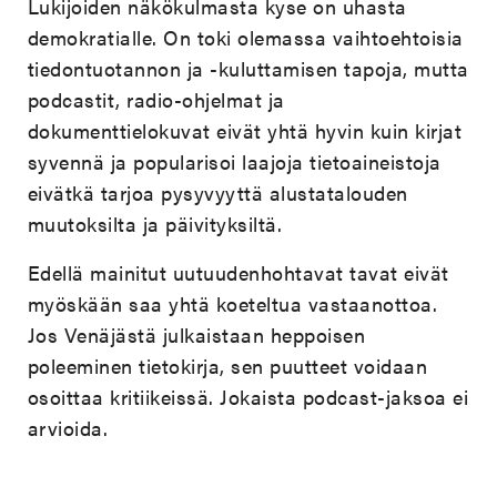
Lukijoiden näkökulmasta kyse on uhasta
demokratialle. On toki olemassa vaihtoehtoisia
tiedontuotannon ja -kuluttamisen tapoja, mutta
podcastit, radio-ohjelmat ja
dokumenttielokuvat eivät yhtä hyvin kuin kirjat
syvennä ja popularisoi laajoja tietoaineistoja
eivätkä tarjoa pysyvyyttä alustatalouden
muutoksilta ja päivityksiltä.
Edellä mainitut uutuudenhohtavat tavat eivät
myöskään saa yhtä koeteltua vastaanottoa.
Jos Venäjästä julkaistaan heppoisen
poleeminen tietokirja, sen puutteet voidaan
osoittaa kritiikeissä. Jokaista podcast-jaksoa ei
arvioida.