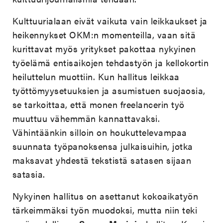
Kulttuurialaan eivät vaikuta vain leikkaukset ja
heikennykset OKM:n momenteilla, vaan sitä
kurittavat myös yritykset pakottaa nykyinen
työelämä entisaikojen tehdastyön ja kellokortin
heiluttelun muottiin. Kun hallitus leikkaa
työttömyysetuuksien ja asumistuen suojaosia,
se tarkoittaa, että monen freelancerin työ
muuttuu vähemmän kannattavaksi.
Vähintäänkin silloin on houkuttelevampaa
suunnata työpanoksensa julkaisuihin, jotka
maksavat yhdestä tekstistä satasen sijaan
satasia.
Nykyinen hallitus on asettanut kokoaikatyön
tärkeimmäksi työn muodoksi, mutta niin teki