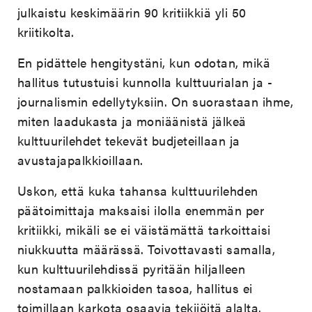
julkaistu keskimäärin 90 kritiikkiä yli 50
kriitikolta.
En pidättele hengitystäni, kun odotan, mikä
hallitus tutustuisi kunnolla kulttuurialan ja -
journalismin edellytyksiin. On suorastaan ihme,
miten laadukasta ja moniäänistä jälkeä
kulttuurilehdet tekevät budjeteillaan ja
avustajapalkkioillaan.
Uskon, että kuka tahansa kulttuurilehden
päätoimittaja maksaisi ilolla enemmän per
kritiikki, mikäli se ei väistämättä tarkoittaisi
niukkuutta määrässä. Toivottavasti samalla,
kun kulttuurilehdissä pyritään hiljalleen
nostamaan palkkioiden tasoa, hallitus ei
toimillaan karkota osaavia tekijöitä alalta.