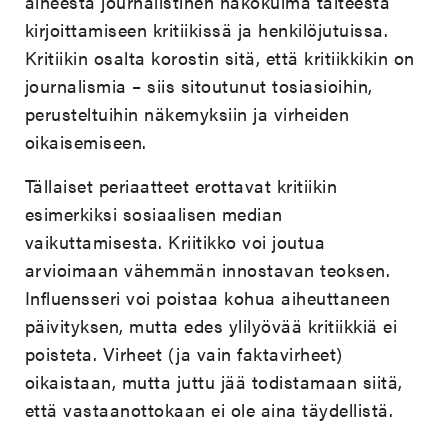
aiheesta journalistinen näkökulma taiteesta
kirjoittamiseen kritiikissä ja henkilöjutuissa.
Kritiikin osalta korostin sitä, että kritiikkikin on
journalismia – siis sitoutunut tosiasioihin,
perusteltuihin näkemyksiin ja virheiden
oikaisemiseen.
Tällaiset periaatteet erottavat kritiikin
esimerkiksi sosiaalisen median
vaikuttamisesta. Kriitikko voi joutua
arvioimaan vähemmän innostavan teoksen.
Influensseri voi poistaa kohua aiheuttaneen
päivityksen, mutta edes ylilyövää kritiikkiä ei
poisteta. Virheet (ja vain faktavirheet)
oikaistaan, mutta juttu jää todistamaan siitä,
että vastaanottokaan ei ole aina täydellistä.