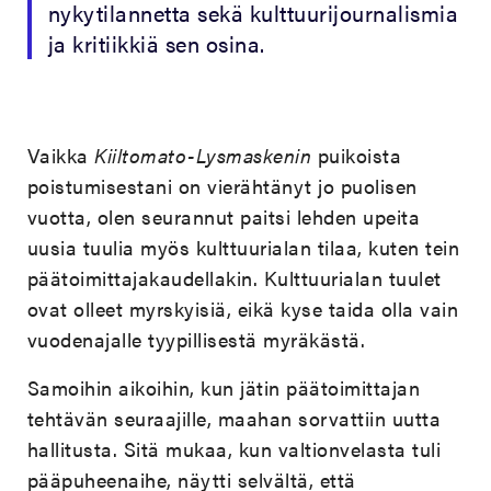
nykytilannetta sekä kulttuurijournalismia
ja kritiikkiä sen osina.
Vaikka
Kiiltomato-Lysmaskenin
puikoista
poistumisestani on vierähtänyt jo puolisen
vuotta, olen seurannut paitsi lehden upeita
uusia tuulia myös kulttuurialan tilaa, kuten tein
päätoimittajakaudellakin. Kulttuurialan tuulet
ovat olleet myrskyisiä, eikä kyse taida olla vain
vuodenajalle tyypillisestä myräkästä.
Samoihin aikoihin, kun jätin päätoimittajan
tehtävän seuraajille, maahan sorvattiin uutta
hallitusta. Sitä mukaa, kun valtionvelasta tuli
pääpuheenaihe, näytti selvältä, että