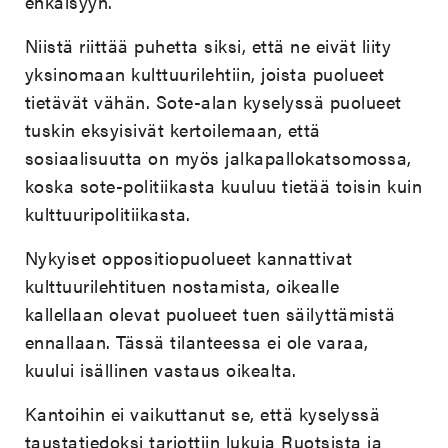
ehkäisyyn.
Niistä riittää puhetta siksi, että ne eivät liity
yksinomaan kulttuurilehtiin, joista puolueet
tietävät vähän. Sote-alan kyselyssä puolueet
tuskin eksyisivät kertoilemaan, että
sosiaalisuutta on myös jalkapallokatsomossa,
koska sote-politiikasta kuuluu tietää toisin kuin
kulttuuripolitiikasta.
Nykyiset oppositiopuolueet kannattivat
kulttuurilehtituen nostamista, oikealle
kallellaan olevat puolueet tuen säilyttämistä
ennallaan. Tässä tilanteessa ei ole varaa,
kuului isällinen vastaus oikealta.
Kantoihin ei vaikuttanut se, että kyselyssä
taustatiedoksi tarjottiin lukuja Ruotsista ja