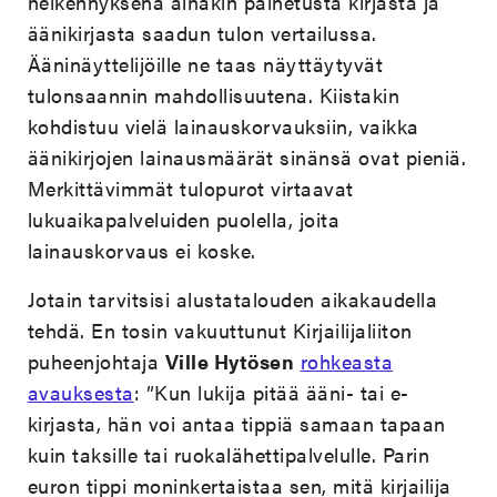
heikennyksenä ainakin painetusta kirjasta ja
äänikirjasta saadun tulon vertailussa.
Ääninäyttelijöille ne taas näyttäytyvät
tulonsaannin mahdollisuutena. Kiistakin
kohdistuu vielä lainauskorvauksiin, vaikka
äänikirjojen lainausmäärät sinänsä ovat pieniä.
Merkittävimmät tulopurot virtaavat
lukuaikapalveluiden puolella, joita
lainauskorvaus ei koske.
Jotain tarvitsisi alustatalouden aikakaudella
tehdä. En tosin vakuuttunut Kirjailijaliiton
puheenjohtaja
Ville Hytösen
rohkeasta
avauksesta
: ”Kun lukija pitää ääni- tai e-
kirjasta, hän voi antaa tippiä samaan tapaan
kuin taksille tai ruokalähettipalvelulle. Parin
euron tippi moninkertaistaa sen, mitä kirjailija