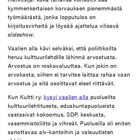
kymmenkertaisen korvauksen pienemmästä
työmäärästä, jonka lopputulos on
kirjoitusvirheitä ja löysää ajattelua vilisevä
slideshow
.
Vaalien alla kävi selväksi, että poliitikoilta
heruu kulttuurilehdille lähinnä arvostusta.
Arvostus on roskavaluuttaa. Kun jokin on
arvokasta, siihen ei tarvitse laittaa rahaa vaan
arvostus ja sitä osoittavat eleet riittävät.
Kun Kultti ry.
kysyi vaalien alla
puolueilta
kulttuurilehtituesta, eduskuntapuolueista
vastasivat kokoomus, SDP, keskusta,
vasemmistoliitto ja vihreät. Puolueilla oli eniten
sanottavaa alv-kantoihin ja valeuutisten