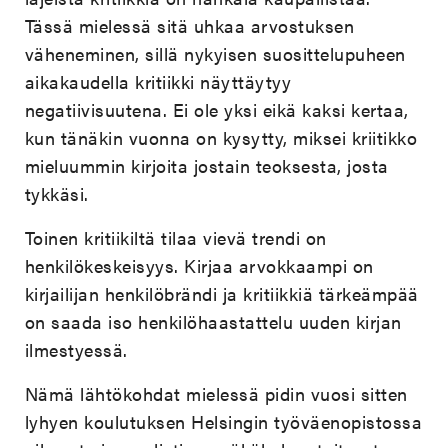
Tässä mielessä sitä uhkaa arvostuksen
väheneminen, sillä nykyisen suosittelupuheen
aikakaudella kritiikki näyttäytyy
negatiivisuutena. Ei ole yksi eikä kaksi kertaa,
kun tänäkin vuonna on kysytty, miksei kriitikko
mieluummin kirjoita jostain teoksesta, josta
tykkäsi.
Toinen kritiikiltä tilaa vievä trendi on
henkilökeskeisyys. Kirjaa arvokkaampi on
kirjailijan henkilöbrändi ja kritiikkiä tärkeämpää
on saada iso henkilöhaastattelu uuden kirjan
ilmestyessä.
Nämä lähtökohdat mielessä pidin vuosi sitten
lyhyen koulutuksen Helsingin työväenopistossa