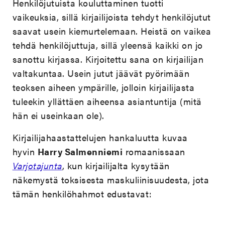
Henkilöjutuista kouluttaminen tuotti
vaikeuksia, sillä kirjailijoista tehdyt henkilöjutut
saavat usein kiemurtelemaan. Heistä on vaikea
tehdä henkilöjuttuja, sillä yleensä kaikki on jo
sanottu kirjassa. Kirjoitettu sana on kirjailijan
valtakuntaa. Usein jutut jäävät pyörimään
teoksen aiheen ympärille, jolloin kirjailijasta
tuleekin yllättäen aiheensa asiantuntija (mitä
hän ei useinkaan ole).
Kirjailijahaastattelujen hankaluutta kuvaa
hyvin
Harry Salmenniemi
romaanissaan
Varjotajunta
, kun kirjailijalta kysytään
näkemystä toksisesta maskuliinisuudesta, jota
tämän henkilöhahmot edustavat: