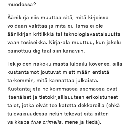
muodossa?
Äänikirja siis muuttaa sitä, mitä kirjoissa
voidaan välittää ja mitä ei. Tämä ei ole
äänikirjan kritiikkiä tai teknologiavastaisuutta
vaan tosiseikka. Kirja-ala muuttuu, kun jakelu
painottuu digitaalisiin kanaviin.
Tekijöiden näkökulmasta kilpailu kovenee, sillä
kustantamot joutuvat miettimään entistä
tarkemmin, mitä kannattaa julkaista.
Kustantajista heikoimmassa asemassa ovat
itsenäiset ja tietokirjallisuuteen erikoistuneet
talot, jotka eivät tee katetta dekkareilla (ehkä
tulevaisuudessa nekin tekevät sitä sitten
vaikkapa
true crimella
, mene ja tiedä).