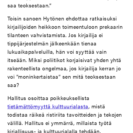
saa teoksestaan.”
Toisin sanoen Hytönen ehdottaa ratkaisuksi
kirjailijoiden heikkoon toimeentuloon prekaarin
tilanteen vahvistamista. Jos kirjailija ei
tippijärjestelmän jälkeenkään tienaa
lukuaikapalveluilla, hän voi syyttää vain
itseään. Miksi poliitikot korjaisivat yhden yhtä
rakenteellista ongelmaa, jos kirjailija kerran jo
voi ”moninkertaistaa” sen mitä teoksestaan
saa?
Hallitus osoittaa poikkeuksellista
tietämättömyyttä kulttuurialasta
, mistä
todistaa räikeä ristiriita tavoitteiden ja tekojen
välillä. Hallitus ei ymmärrä, millaista työtä
kirjallisuus- ja kulttuurialalla tehdään.