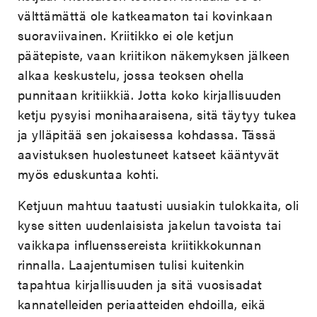
välttämättä ole katkeamaton tai kovinkaan
suoraviivainen. Kriitikko ei ole ketjun
päätepiste, vaan kriitikon näkemyksen jälkeen
alkaa keskustelu, jossa teoksen ohella
punnitaan kritiikkiä. Jotta koko kirjallisuuden
ketju pysyisi monihaaraisena, sitä täytyy tukea
ja ylläpitää sen jokaisessa kohdassa. Tässä
aavistuksen huolestuneet katseet kääntyvät
myös eduskuntaa kohti.
Ketjuun mahtuu taatusti uusiakin tulokkaita, oli
kyse sitten uudenlaisista jakelun tavoista tai
vaikkapa influenssereista kriitikkokunnan
rinnalla. Laajentumisen tulisi kuitenkin
tapahtua kirjallisuuden ja sitä vuosisadat
kannatelleiden periaatteiden ehdoilla, eikä