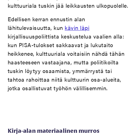
kulttuuriala tuskin jää leikkausten ulkopuolelle.
Edellisen kerran ennustin alan
lähitulevaisuutta, kun
kävin läpi
kirjallisuuspoliittista keskustelua vaalien alla:
kun PISA-tulokset sakkaavat ja lukutaito
heikkenee, kulttuuriala voitaisiin nähdä tähän
haasteeseen vastaajana, mutta poliitikoilta
tuskin löytyy osaamista, ymmärrystä tai
tahtoa rahoittaa niitä kulttuurin osa-alueita,
jotka osallistuvat työhön välillisemmin.
Kirja-alan materiaalinen murros