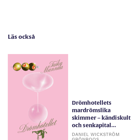
Läs också
Drömhotellets
mardrömslika
skimmer – kändiskult
och senkapital…
DANIEL WICKSTRÖM
GRÖNROOS