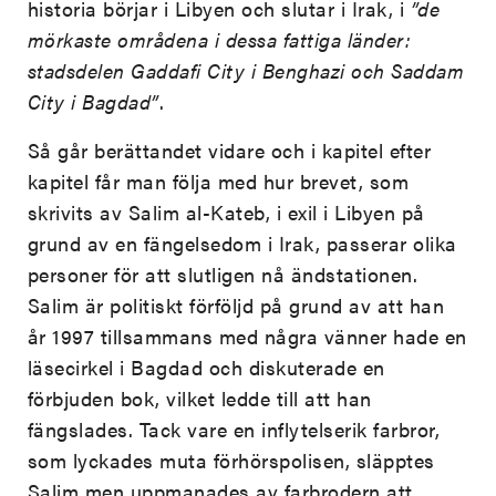
historia börjar i Libyen och slutar i Irak, i
”de
mörkaste områdena i dessa fattiga länder:
stadsdelen Gaddafi City i Benghazi och Saddam
City i Bagdad”
.
Så går berättandet vidare och i kapitel efter
kapitel får man följa med hur brevet, som
skrivits av Salim al-Kateb, i exil i Libyen på
grund av en fängelsedom i Irak, passerar olika
personer för att slutligen nå ändstationen.
Salim är politiskt förföljd på grund av att han
år 1997 tillsammans med några vänner hade en
läsecirkel i Bagdad och diskuterade en
förbjuden bok, vilket ledde till att han
fängslades. Tack vare en inflytelserik farbror,
som lyckades muta förhörspolisen, släpptes
Salim men uppmanades av farbrodern att