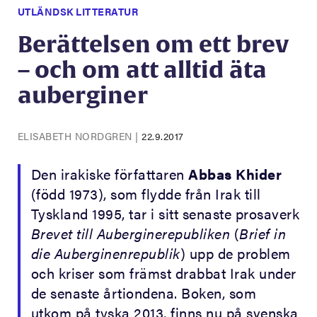
UTLÄNDSK LITTERATUR
Berättelsen om ett brev
– och om att alltid äta
auberginer
ELISABETH NORDGREN
|
22.9.2017
Den irakiske författaren
Abbas Khider
(född 1973), som flydde från Irak till
Tyskland 1995, tar i sitt senaste prosaverk
Brevet till
Auberginerepubliken
(
Brief in
die Auberginenrepublik
) upp de problem
och kriser som främst drabbat Irak under
de senaste årtiondena. Boken, som
utkom på tyska 2013, finns nu på svenska