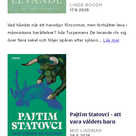
LINDA BOODH
17.6.2026
Vad händer när ett havsdjur försvinner, men fortsätter leva i
människans berättelser? Iida Turpeinens De levande rör sig
över flera sekel och följer spåren efter sjökon…
Läs mer
Pajtim Statovci - att
vara våldets barn
MIO LINDMAN
29.5.2026