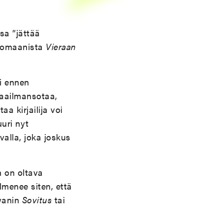
sa ”jättää
omaanista
Vieraan
i ennen
maailmansotaa,
a kirjailija voi
uri nyt
alla, joka joskus
n on oltava
lmenee siten, että
Ewanin
Sovitus
tai