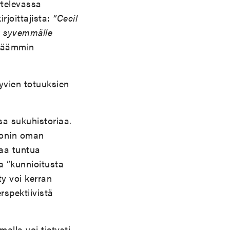
rtelevassa
rjoittajista:
”Cecil
ut syvemmälle
ekäämmin
yvien totuuksien
sa sukuhistoriaa.
sonin oman
aa tuntua
a ”kunnioitusta
ty voi kerran
rspektiivistä
alla voi tietysti