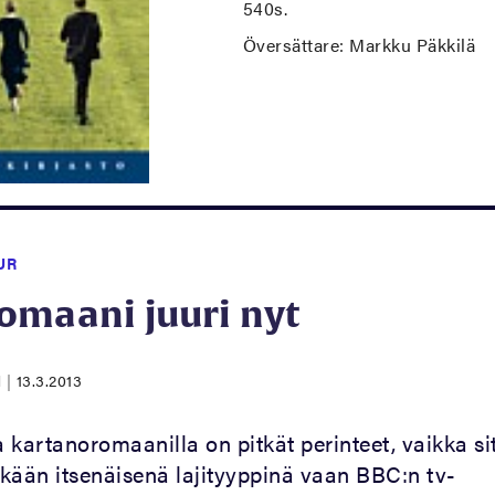
540s.
Översättare: Markku Päkkilä
UR
omaani juuri nyt
N
|
13.3.2013
a kartanoromaanilla on pitkät perinteet, vaikka si
sikään itsenäisenä lajityyppinä vaan BBC:n tv-