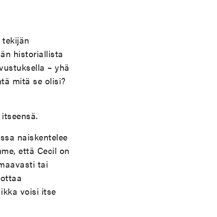
 tekijän
än historiallista
vustuksella – yhä
tä mitä se olisi?
 itseensä.
assa naiskentelee
mme, että Cecil on
maavasti tai
dottaa
ikka voisi itse