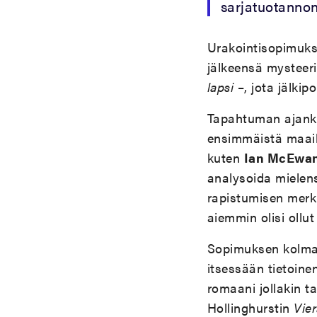
sarjatuotannon
Urakointisopimuks
jälkeensä mysteeri
lapsi
–, jota jälkipo
Tapahtuman ajankoh
ensimmäistä maai
kuten
Ian McEwa
analysoida mielen
rapistumisen merkk
aiemmin olisi ollut
Sopimuksen kolmas,
itsessään tietoine
romaani jollakin 
Hollinghurstin
Vier