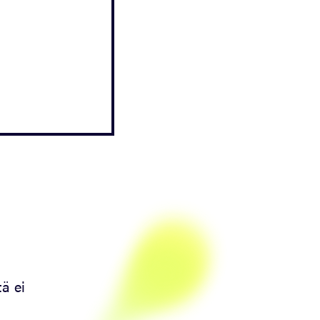
tä ei