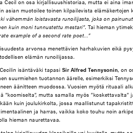
 Cecil on osa kirjallisuushistoriaa, mutta ei aina ima
n asian muotoilee toinen kilpailevista elämäkertojen ki
rkki vähemmän loistavasta runoilijasta, joka on painun
teen kuin moni tunnustettu mestari”
. Tai hieman ytim
 rate example of a second rate poet…”
lisuudesta arvonsa menettävien harhakuvien eikä pys
todellisen elämän runoilijassa.
 Cecilin isäntäväki tapasi
Sir Alfred Tennysonin
, on o
nen suurmiehen tuotannon äärelle, esimerkiksi Tenny
aneen äänitteen muodossa. Vuosien myötä rituaali alk
ä ”koomiselta”, mutta samalla myös ”koskettavalta” j
 ikään kuin joulukirkolta, jossa maallistunut tapakristit
imentaalinen ja harras, vaikka koko touhu noin arkipe
olla hieman naurettavaa.
on kirjallisuuden klassikoille voi kuvitella, mutta sam