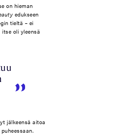
a se on hieman
eauty
edukseen
in tieltä – ei
 itse oli yleensä
tuu
n
yt jälkeensä aitoa
aa puheessaan.