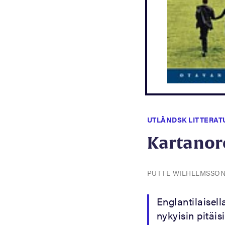
UTLÄNDSK LITTERAT
Kartanor
PUTTE WILHELMSSO
Englantilaisell
nykyisin pitäi