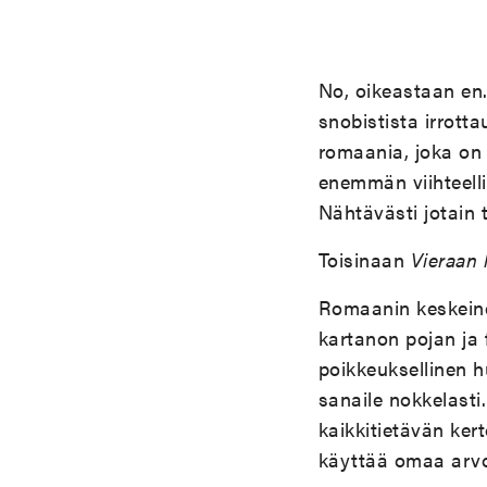
No, oikeastaan en.
snobistista irrotta
romaania, joka on 
enemmän viihteelli
Nähtävästi jotain 
Toisinaan
Vieraan 
Romaanin keskeine
kartanon pojan ja 
poikkeuksellinen 
sanaile nokkelasti
kaikkitietävän kert
käyttää omaa arv