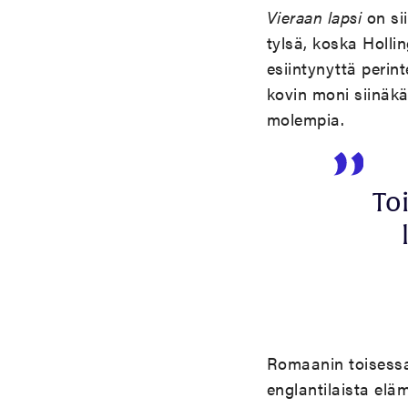
Vieraan lapsi
on sii
tylsä, koska Holl
esiintynyttä perint
kovin moni siinäkää
molempia.
To
Romaanin toisessa 
englantilaista elä