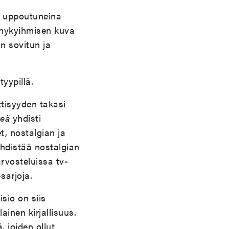
n uppoutuneina
in nykyihmisen kuva
 sovitun ja
yypillä.
ttisyyden takasi
keä
yhdisti
, nostalgian ja
hdistää nostalgian
rvosteluissa tv-
sarjoja.
sio on siis
ainen kirjallisuus.
 joiden ollut