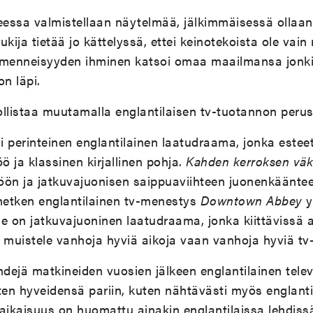
seessa valmistellaan näytelmää, jälkimmäisessä ollaa
lukija tietää jo kättelyssä, ettei keinotekoista ole va
enneisyyden ihminen katsoi omaa maailmansa jonkin
n läpi.
llistaa muutamalla englantilaisen tv-tuotannon perust
i perinteinen englantilainen laatudraama, jonka estee
ö ja klassinen kirjallinen pohja.
Kahden kerroksen vä
ön ja jatkuvajuonisen saippuaviihteen juonenkäänteet
etken englantilainen tv-menestys
Downtown Abbey
y
e on jatkuvajuoninen laatudraama, jonka kiittävissä a
ää muistele vanhoja hyviä aikoja vaan vanhoja hyviä tv-
ndejä matkineiden vuosien jälkeen englantilainen televi
ten hyveidensä pariin, kuten nähtävästi myös englantil
kaisuus on huomattu ainakin englantilaissa lehdissä,