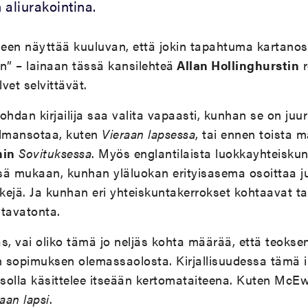
 aliurakointina.
een näyttää kuuluvan, että jokin tapahtuma kartanos
n” – lainaan tässä kansilehteä
Allan Hollinghurstin
r
lvet selvittävät.
dan kirjailija saa valita vapaasti, kunhan se on juur
lmansotaa, kuten
Vieraan lapsessa
, tai ennen toista 
nin
Sovituksessa
. Myös englantilaista luokkayhteiskunta
sä mukaan, kunhan yläluokan erityisasema osoittaa ju
ejä. Ja kunhan eri yhteiskuntakerrokset kohtaavat tav
 tavatonta.
 vai oliko tämä jo neljäs kohta määrää, että teokse
n sopimuksen olemassaolosta. Kirjallisuudessa tämä i
tasolla käsittelee itseään kertomataiteena. Kuten Mc
aan lapsi
.