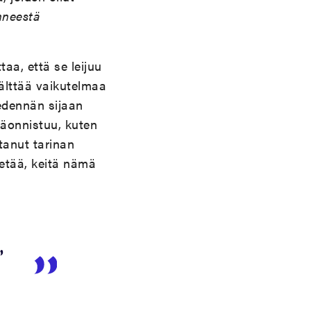
neestä
aa, että se leijuu
välttää vaikutelmaa
 edennän sijaan
päonnistuu, kuten
ttanut tarinan
etää, keitä nämä
,