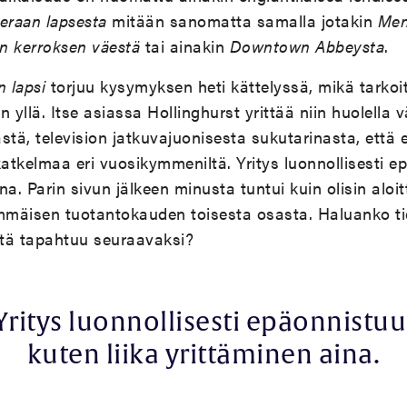
ieraan lapsesta
mitään sanomatta samalla jotakin
Men
n kerroksen väestä
tai ainakin
Downtown Abbeysta
.
n lapsi
torjuu kysymyksen heti kättelyssä, mikä tarkoitt
 yllä. Itse asiassa Hollinghurst yrittää niin huolella 
stä, television jatkuvajuonisesta sukutarinasta, että
katkelmaa eri vuosikymmeniltä. Yritys luonnollisesti e
ina. Parin sivun jälkeen minusta tuntui kuin olisin aloi
mäisen tuotantokauden toisesta osasta. Haluanko ti
itä tapahtuu seuraavaksi?
Yritys luonnollisesti epäonnistuu
kuten liika yrittäminen aina.