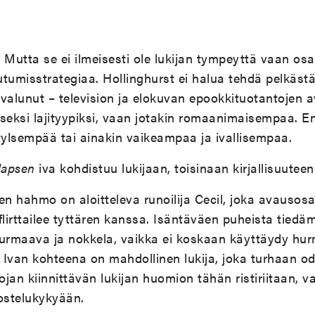
 Mutta se ei ilmeisesti ole lukijan tympeyttä vaan osa
utumisstrategiaa. Hollinghurst ei halua tehdä pelkästä
valunut – television ja elokuvan epookkituotantojen a
seksi lajityypiksi, vaan jotakin romaanimaisempaa. En
tylsempää tai ainakin vaikeampaa ja ivallisempaa.
lapsen
iva kohdistuu lukijaan, toisinaan kirjallisuuteen
n hahmo on aloitteleva runoilija Cecil, joka avausos
flirttailee tyttären kanssa. Isäntäväen puheista tiedä
hurmaava ja nokkela, vaikka ei koskaan käyttäydy hur
. Ivan kohteena on mahdollinen lukija, joka turhaan o
ojan kiinnittävän lukijan huomion tähän ristiriitaan, va
ostelukykyään.