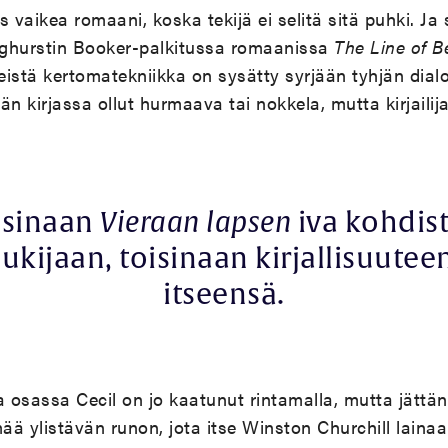
s vaikea romaani, koska tekijä ei selitä sitä puhki. J
inghurstin Booker-palkitussa romaanissa
The Line of B
eistä kertomatekniikka on sysätty syrjään tyhjän dialog
n kirjassa ollut hurmaava tai nokkela, mutta kirjailija
isinaan
Vieraan lapsen
iva kohdis
lukijaan, toisinaan kirjallisuutee
itseensä.
osassa Cecil on jo kaatunut rintamalla, mutta jättän
mää ylistävän runon, jota itse Winston Churchill lain