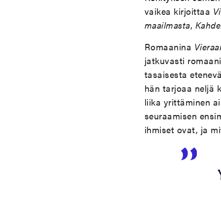
vaikea kirjoittaa
V
maailmasta
,
Kahde
Romaanina
Vieraa
jatkuvasti romaanin
tasaisesta etenevä
hän tarjoaa neljä 
liika yrittäminen a
seuraamisen ensim
ihmiset ovat, ja m