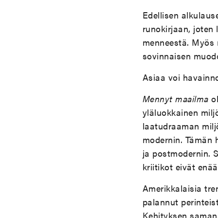
Edellisen alkulau
runokirjaan, joten 
menneestä. Myös m
sovinnaisen muodo
Asiaa voi havainno
Mennyt maailma
ol
yläluokkainen miljö
laatudraaman miljö
modernin. Tämän h
ja postmodernin. S
kriitikot eivät en
Amerikkalaisia tre
palannut perinteis
Kehityksen samanai