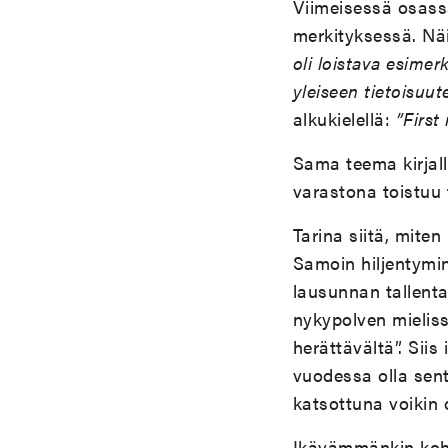
Viimeisessä osassa
merkityksessä. Näi
oli loistava esime
yleiseen tietoisuu
alkukielellä:
”First
Sama teema kirjal
varastona toistuu 
Tarina siitä, miten
Samoin hiljentymi
lausunnan tallent
nykypolven mieliss
herättävältä”. Siis
vuodessa olla sent
katsottuna voikin 
Ikävämmänkin kohtal