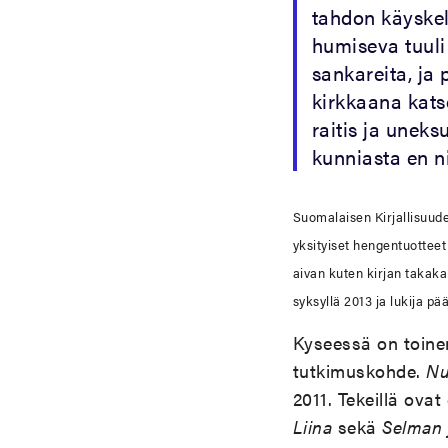
tahdon käyskell
humiseva tuuli
sankareita, ja
kirkkaana kats
raitis ja unek
kunniasta en ni
Suomalaisen Kirjallisuud
yksityiset hengentuottee
aivan kuten kirjan takaka
syksyllä 2013 ja lukija pä
Kyseessä on toinen
tutkimuskohde.
Nu
2011. Tekeillä ovat
Liina
sekä
Selman 