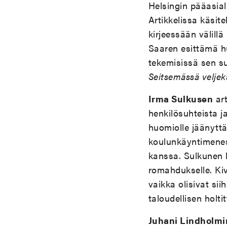
Helsingin pääasial
Artikkelissa käsit
kirjeessään välillä
Saaren esittämä hu
tekemisissä sen s
Seitsemässä veljek
Irma Sulkusen
art
henkilösuhteista j
huomiolle jäänytt
koulunkäyntimenes
kanssa. Sulkunen 
romahdukselle. Kiv
vaikka olisivat si
taloudellisen holt
Juhani Lindholmi