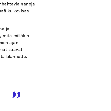
anhahtavia sanoja
issä kulkevissa
sa ja
, mitä milläkin
mien ajan
mmat saavat
ta tilannetta.