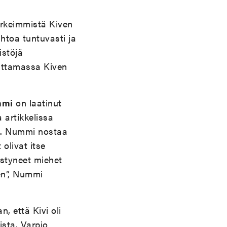
ärkeimmistä Kiven
ihtoa tuntuvasti ja
istöjä
tuttamassa Kiven
mmi
on laatinut
 artikkelissa
ta. Nummi nostaa
 olivat itse
styneet miehet
en”, Nummi
n, että Kivi oli
ista. Varpio