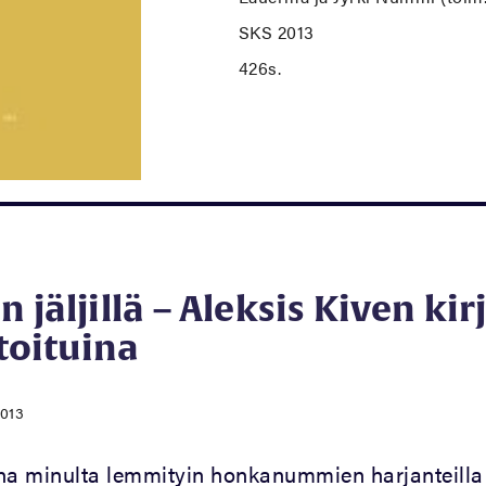
SKS 2013
426s.
 jäljillä – Aleksis Kiven kir
oituina
2013
na minulta lemmityin honkanummien harjanteilla