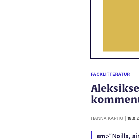
FACKLITTERATUR
Aleksiksen
komment
HANNA KARHU
|
19.6.
em>”Noilla, ai