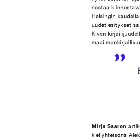
nostaa kiinnostavas
Helsingin kaudella
uudet esitykset sa
Kiven kirjailijuudel
maailmankirjallis
Mirja Saaren
artik
kieliyhteisönä Alek