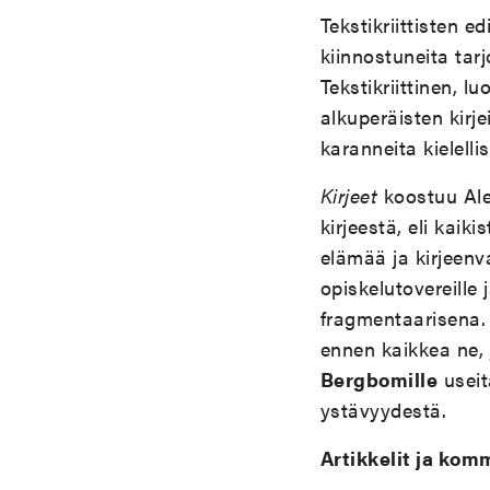
Tekstikriittisten ed
kiinnostuneita tar
Tekstikriittinen, l
alkuperäisten kirj
karanneita kielelli
Kirjeet
koostuu Alek
kirjeestä, eli kaik
elämää ja kirjeenva
opiskelutovereille 
fragmentaarisena.
ennen kaikkea ne, 
Bergbomille
useit
ystävyydestä.
Artikkelit ja kom