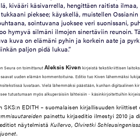
ä, kivääri käsivarrella, hengittäen raitista ilmaa,
 tukkaani pieksee; käyskellä, muistellen Ossianin
 puhtaana, sointuvana juoksee veri suonissani, pu
oo hymyvä silmäni ilmojen sinertäviin reunoin. T
suva kuva on elämäni pyhin ja korkein aate ja pyr
inkän paljon pidä lukua.”
Aleksis Kiven
en Seura on toimittanut
kirjeistä tekstikriittisen laitoks
t saavat uuden elämän kommentoituina. Editio tuo Kiven lähemmäksi luki
nsitekstissä luvataan. Vielä lähemmäksi päästään, kunhan digitaalinen kirj
äsee tutustumaan myös alkuperäisiin lähteisiin − käsinkirjoitettuihin kirjeis
 SKS:n EDITH – suomalaisen kirjallisuuden kriittiset 
mmisuutareiden
painettu kirjaeditio ilmestyi 2010 ja d
 editiot näytelmistä
Kullervo
,
Olviretki Schleusingeniss
juonet
.