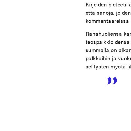
Kirjeiden pieteeti
että sanoja, joiden
kommentaareissa se
Rahahuoliensa kans
teospalkkioidensa 
summalla on aikan
palkkoihin ja vuo
selitysten myötä li