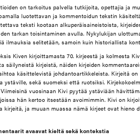
itioiden on tarkoitus palvella tutkijoita, opettajia ja mu
joamalla luotettavan ja kommentoidun tekstin käsitelt
uotettava teksti kootaan alkuperäisaineistoista, kirjeid
eiden tarkan toisintaminen avulla. Nykylukijan ulottum
siä ilmauksia selitetään, samoin kuin historiallista kon
sis Kiven kirjoittamasta 70. kirjeestä ja kolmesta Kiv
ista säilyneistä kirjeistä, näiden kirjeiden kommentaare
ihtoa käsittelevistä johdantoartikkeleista. Kirjeitä on
ja ystäville, sekä suomeksi että ruotsiksi. Kirjekokoel
 Viimeisinä vuosinaan Kivi pyytää ystäviään hävittäm
joissa hän kertoo itsestään avoimimmin. Kivi on kirjo
a kirjeitä, ja muuan muassa nämä kirjeet ovat hieno 
mentaarit avaavat kieltä sekä kontekstia