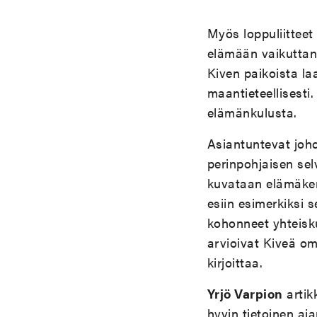
Myös loppuliittee
elämään vaikuttane
Kiven paikoista l
maantieteellisesti
elämänkulusta.
Asiantuntevat johda
perinpohjaisen sel
kuvataan elämäker
esiin esimerkiksi s
kohonneet yhteisk
arvioivat Kiveä o
kirjoittaa.
Yrjö Varpion
artikk
hyvin tietoinen aja