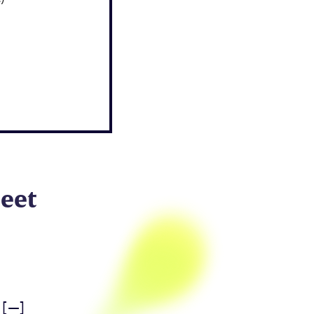
jeet
 [—]