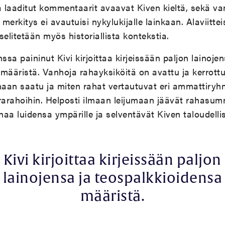
llä laaditut kommentaarit avaavat Kiven kieltä, sekä v
 merkitys ei avautuisi nykylukijalle lainkaan. Alaviitte
litetään myös historiallista kontekstia.
sa paininut Kivi kirjoittaa kirjeissään paljon lainojen
määristä. Vanhoja rahayksiköitä on avattu ja kerrottu
aan saatu ja miten rahat vertautuvat eri ammattiryh
krarahoihin. Helposti ilmaan leijumaan jäävät rahasu
haa luidensa ympärille ja selventävät Kiven taloudellis
Kivi kirjoittaa kirjeissään paljon
lainojensa ja teospalkkioidensa
määristä.