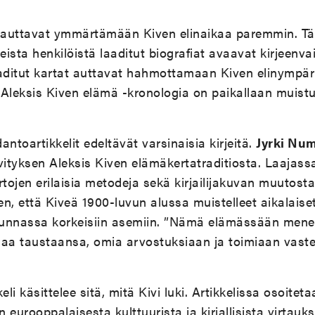
t auttavat ymmärtämään Kiven elinaikaa paremmin. T
ista henkilöistä laaditut biografiat avaavat kirjeenva
aaditut kartat auttavat hahmottamaan Kiven elinympär
. Aleksis Kiven elämä -kronologia on paikallaan muis
ntoartikkelit edeltävät varsinaisia kirjeitä.
Jyrki Nu
vityksen Aleksis Kiven elämäkertatraditiosta. Laajassa
tojen erilaisia metodeja sekä kirjailijakuvan muutos
en, että Kiveä 1900-luvun alussa muistelleet aikalaiset
unnassa korkeisiin asemiin. ”Nämä elämässään mene
maa taustaansa, omia arvostuksiaan ja toimiaan vast
eli käsittelee sitä, mitä Kivi luki. Artikkelissa osoitetaa
n eurooppalaisesta kulttuurista ja kirjallisista virtauks