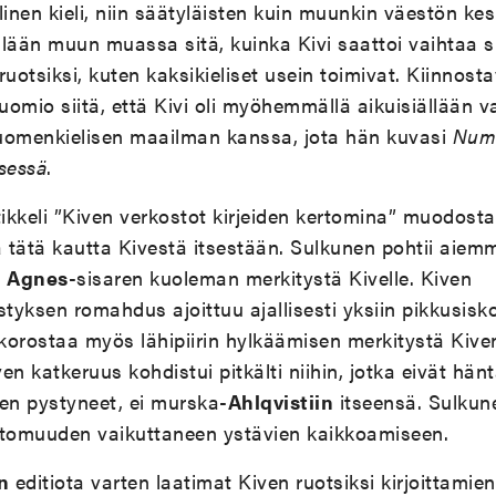
linen kieli, niin säätyläisten kuin muunkin väestön ke
ellään muun muassa sitä, kuinka Kivi saattoi vaihtaa 
 ruotsiksi, kuten kaksikieliset usein toimivat. Kiinnos
omio siitä, että Kivi oli myöhemmällä aikuisiällään v
uomenkielisen maailman kanssa, jota hän kuvasi
Numm
sessä
.
ikkeli ”Kiven verkostot kirjeiden kertomina” muodost
a tätä kautta Kivestä itsestään. Sulkunen pohtii aiem
ä
Agnes
-sisaren kuoleman merkitystä Kivelle. Kiven
tyksen romahdus ajoittuu ajallisesti yksiin pikkusis
korostaa myös lähipiirin hylkäämisen merkitystä Kive
en katkeruus kohdistui pitkälti niihin, jotka eivät hän
ihen pystyneet, ei murska-
Ahlqvistiin
itseensä. Sulkun
ittomuuden vaikuttaneen ystävien kaikkoamiseen.
n
editiota varten laatimat Kiven ruotsiksi kirjoittamien