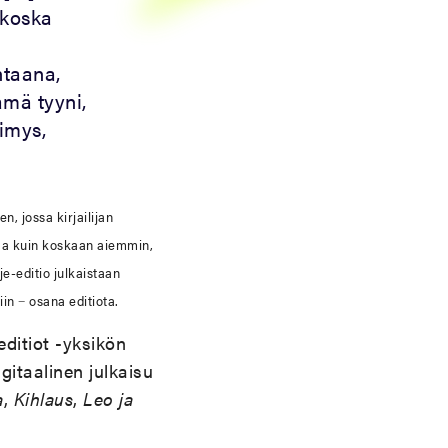
 koska
htaana,
ämä tyyni,
kimys,
en, jossa kirjailijan
jaa kuin koskaan aiemmin,
e-editio julkaistaan
iin − osana editiota.
editiot -yksikön
igitaalinen julkaisu
a
,
Kihlaus
,
Leo ja