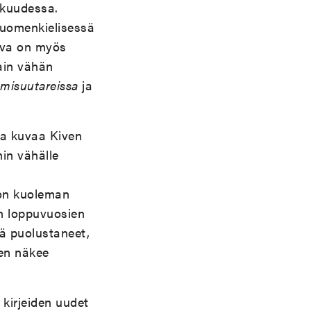
skuudessa.
suomenkielisessä
tava on myös
ain vähän
isuutareissa
ja
aa kuvaa Kiven
min vähälle
kon kuoleman
n loppuvuosien
tä puolustaneet,
en näkee
 kirjeiden uudet