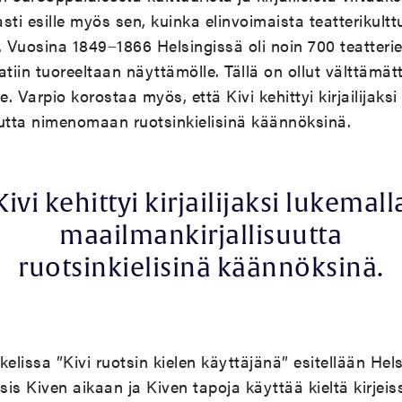
ti esille myös sen, kuinka elinvoimaista teatterikulttu
. Vuosina 1849−1866 Helsingissä oli noin 700 teatterie
atiin tuoreeltaan näyttämölle. Tällä on ollut välttämät
le. Varpio korostaa myös, että Kivi kehittyi kirjailijaks
uutta nimenomaan ruotsinkielisinä käännöksinä.
Kivi kehittyi kirjailijaksi lukemall
maailmankirjallisuutta
ruotsinkielisinä käännöksinä.
kelissa ”Kivi ruotsin kielen käyttäjänä” esitellään Hel
sis Kiven aikaan ja Kiven tapoja käyttää kieltä kirjeis