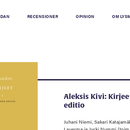
IDAN
RECENSIONER
OPINION
OM LYS
Aleksis Kivi: Kirjee
editio
Juhani Niemi, Sakari Katajamäk
Lauerma ja Jyrki Nummi (toim.