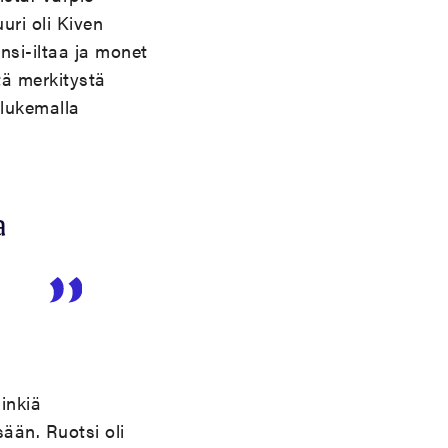
uri oli Kiven
nsi-iltaa ja monet
tä merkitystä
i lukemalla
a
sinkiä
sään. Ruotsi oli