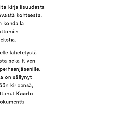
ita kirjallisuudesta
ävästä kohteesta.
en kohdalla
attomiin
tekstia.
elle lähetetystä
ista sekä Kiven
 perheenjäsenille,
ma on säilynyt
ään kirjeensä,
ittanut
Kaarlo
dokumentti