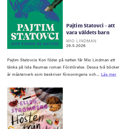
Pajtim Statovci - att
vara våldets barn
MIO LINDMAN
29.5.2026
Pajtim Statovcis Kon föder på natten får Mio Lindman att
tänka på Iida Raumas roman Förstörelse. Dessa två böcker
är mästerverk som beskriver försoningens och…
Läs mer