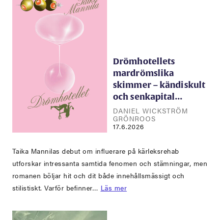
Drömhotellets
mardrömslika
skimmer – kändiskult
och senkapital…
DANIEL WICKSTRÖM
GRÖNROOS
17.6.2026
Taika Mannilas debut om influerare på kärleksrehab
utforskar intressanta samtida fenomen och stämningar, men
romanen böljar hit och dit både innehållsmässigt och
stilistiskt. Varför befinner…
Läs mer