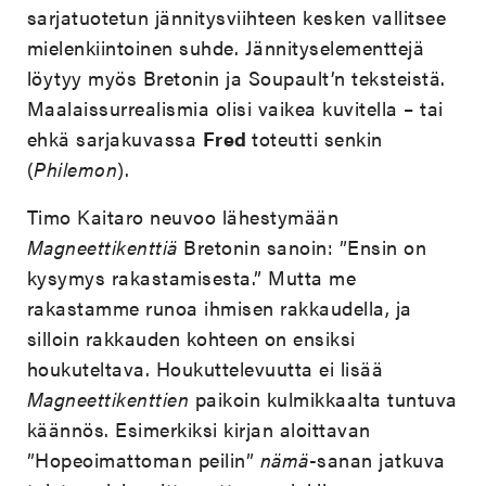
sarjatuotetun jännitysviihteen kesken vallitsee
mielenkiintoinen suhde. Jännityselementtejä
löytyy myös Bretonin ja Soupault’n teksteistä.
Maalaissurrealismia olisi vaikea kuvitella – tai
ehkä sarjakuvassa
Fred
toteutti senkin
(
Philemon
).
Timo Kaitaro neuvoo lähestymään
Magneettikenttiä
Bretonin sanoin: ”Ensin on
kysymys rakastamisesta.” Mutta me
rakastamme runoa ihmisen rakkaudella, ja
silloin rakkauden kohteen on ensiksi
houkuteltava. Houkuttelevuutta ei lisää
Magneettikenttien
paikoin kulmikkaalta tuntuva
käännös. Esimerkiksi kirjan aloittavan
”Hopeoimattoman peilin”
nämä
-sanan jatkuva