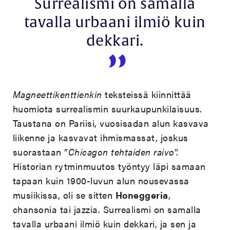
Surrealismi on samalla
tavalla urbaani ilmiö kuin
dekkari.
Magneettikenttienkin
teksteissä kiinnittää
huomiota surrealismin suurkaupunkilaisuus.
Taustana on Pariisi, vuosisadan alun kasvava
liikenne ja kasvavat ihmismassat, joskus
suorastaan ”
Chicagon tehtaiden raivo
”.
Historian rytminmuutos työntyy läpi samaan
tapaan kuin 1900-luvun alun nousevassa
musiikissa, oli se sitten
Honeggeria
,
chansonia tai jazzia. Surrealismi on samalla
tavalla urbaani ilmiö kuin dekkari, ja sen ja