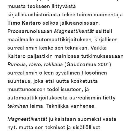
muusta teokseen liittyvästä
kirjallisuushistoriasta tekee toinen suomentaja
Timo Kaitaro
selkoa jälkisanoissaan.
Proosarunoissaan
Magneettikentät
esitteli
maailmalle automaattikirjoituksen, kirjallisen
surrealismin keskeisen tekniikan. Vaikka
Kaitaro paljastikin mainiossa tutkimuksessaan
Runous, raivo, rakkaus
(Gaudeamus 2001)
surrealismin olleen syvällinen filosofinen
suuntaus, joka etsi uutta kosketusta
muuttuneeseen todellisuuteen, jäi
automaattikirjoituksesta surrealismiin tietty
tekninen
leima. Tekniikka vanhenee.
Magneettikentät
julkaistaan suomeksi vasta
nyt, mutta sen tekniset ja sisällölliset