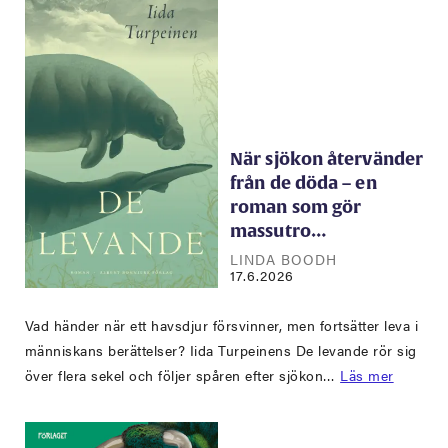
När sjökon återvänder
från de döda – en
roman som gör
massutro…
LINDA BOODH
17.6.2026
Vad händer när ett havsdjur försvinner, men fortsätter leva i
människans berättelser? Iida Turpeinens De levande rör sig
över flera sekel och följer spåren efter sjökon…
Läs mer