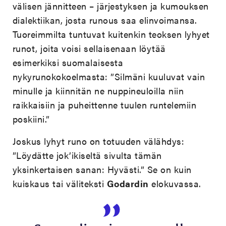
välisen jännitteen – järjestyksen ja kumouksen
dialektiikan, josta runous saa elinvoimansa.
Tuoreimmilta tuntuvat kuitenkin teoksen lyhyet
runot, joita voisi sellaisenaan löytää
esimerkiksi suomalaisesta
nykyrunokokoelmasta: ”Silmäni kuuluvat vain
minulle ja kiinnitän ne nuppineuloilla niin
raikkaisiin ja puheittenne tuulen runtelemiin
poskiini.”
Joskus lyhyt runo on totuuden välähdys:
”Löydätte jok’ikiseltä sivulta tämän
yksinkertaisen sanan: Hyvästi.” Se on kuin
kuiskaus tai väliteksti
Godardin
elokuvassa.