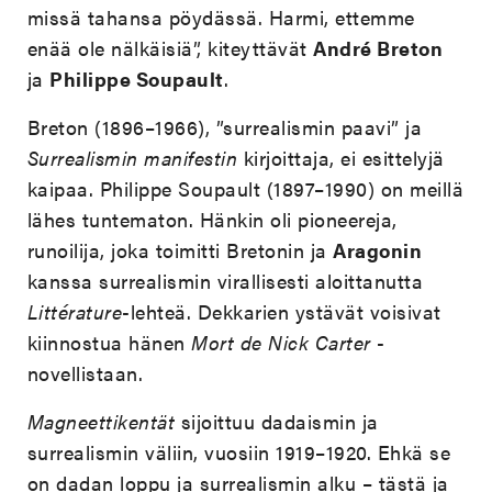
missä tahansa pöydässä. Harmi, ettemme
enää ole nälkäisiä”, kiteyttävät
André Breton
ja
Philippe Soupault
.
Breton (1896–1966), ”surrealismin paavi” ja
Surrealismin manifestin
kirjoittaja, ei esittelyjä
kaipaa. Philippe Soupault (1897–1990) on meillä
lähes tuntematon. Hänkin oli pioneereja,
runoilija, joka toimitti Bretonin ja
Aragonin
kanssa surrealismin virallisesti aloittanutta
Littérature
-lehteä. Dekkarien ystävät voisivat
kiinnostua hänen
Mort de Nick Carter
-
novellistaan.
Magneettikentät
sijoittuu dadaismin ja
surrealismin väliin, vuosiin 1919–1920. Ehkä se
on dadan loppu ja surrealismin alku – tästä ja