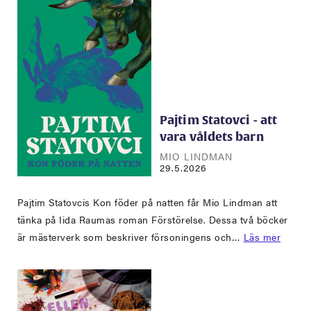
Pajtim Statovci - att
vara våldets barn
MIO LINDMAN
29.5.2026
Pajtim Statovcis Kon föder på natten får Mio Lindman att
tänka på Iida Raumas roman Förstörelse. Dessa två böcker
är mästerverk som beskriver försoningens och…
Läs mer