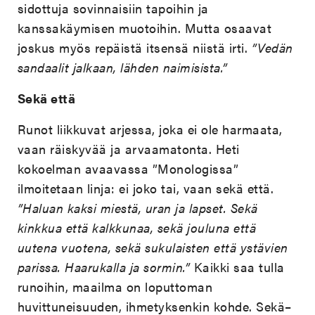
sidottuja sovinnaisiin tapoihin ja
kanssakäymisen muotoihin. Mutta osaavat
joskus myös repäistä itsensä niistä irti.
”Vedän
sandaalit jalkaan, lähden naimisista.”
Sekä että
Runot liikkuvat arjessa, joka ei ole harmaata,
vaan räiskyvää ja arvaamatonta. Heti
kokoelman avaavassa ”Monologissa”
ilmoitetaan linja: ei joko tai, vaan sekä että.
”Haluan kaksi miestä, uran ja lapset. Sekä
kinkkua että kalkkunaa, sekä jouluna että
uutena vuotena, sekä sukulaisten että ystävien
parissa. Haarukalla ja sormin.”
Kaikki saa tulla
runoihin, maailma on loputtoman
huvittuneisuuden, ihmetyksenkin kohde. Sekä–