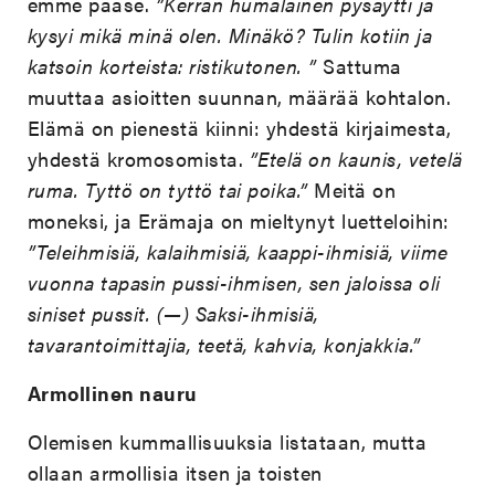
emme pääse.
”Kerran humalainen pysäytti ja
kysyi mikä minä olen. Minäkö? Tulin kotiin ja
katsoin korteista: ristikutonen. ”
Sattuma
muuttaa asioitten suunnan, määrää kohtalon.
Elämä on pienestä kiinni: yhdestä kirjaimesta,
yhdestä kromosomista.
”Etelä on kaunis, vetelä
ruma. Tyttö on tyttö tai poika.”
Meitä on
moneksi, ja Erämaja on mieltynyt luetteloihin:
”Teleihmisiä, kalaihmisiä, kaappi-ihmisiä, viime
vuonna tapasin pussi-ihmisen, sen jaloissa oli
siniset pussit. (—) Saksi-ihmisiä,
tavarantoimittajia, teetä, kahvia, konjakkia.”
Armollinen nauru
Olemisen kummallisuuksia listataan, mutta
ollaan armollisia itsen ja toisten