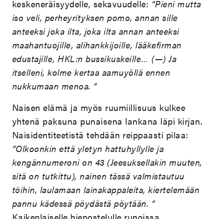
keskeneräisyydelle, sekavuudelle:
”Pieni mutta
iso veli, perheyrityksen pomo, annan sille
anteeksi joka ilta, joka ilta annan anteeksi
maahantuojille, alihankkijoille, lääkefirman
edustajille, HKL:n bussikuskeille… (—) Ja
itselleni, kolme kertaa aamuyöllä ennen
nukkumaan menoa. ”
Naisen elämä ja myös ruumiillisuus kulkee
yhtenä paksuna punaisena lankana läpi kirjan.
Naisidentiteetistä tehdään reippaasti pilaa:
”Olkoonkin että yletyn hattuhyllylle ja
kengännumeroni on 43 (Jeesuksellakin muuten,
sitä on tutkittu), nainen tässä valmistautuu
töihin, laulamaan lainakappaleita, kiertelemään
pannu kädessä pöydästä pöytään. ”
Kaikenlaiselle hienostelulle runoissa