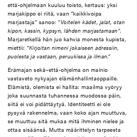
että-ohjelmaan kuuluu toisto, kertaus: yksi
marjakippo ei riitä, vaan ”kaikkivoipa
marjastaja” sanoo:
”Voitelen kädet, jalat, otan
kipon, kassin, kypsyn, lähden marjastamaan”
.
Marjaretkellä hän juo kahvia monesta kupista,
miettii:
”Kirjoitan nimeni jokaiseen adressiin,
puolesta ja vastaan, peruukissa ja ilman.”
Erämajan sekä–että-ohjelma on mainio
vastaveto nykyajan elämänhallintaoppaille.
Elämistä, olemista ei hallita: maailma vyöryy
joka suunnasta tuhannessa muodossa päin,
siitä ei voi pidättäytyä. Identiteetti ei ole
pysyvä rakennelma, vaan koko ajan muuttuva,
se muuttuu sitä mukaa mitä ihminen nielee ja
ottaa sisäänsä. Mutta määrittelyn tarpeesta