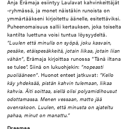
Anja Erämaja esiintyy Laulavat kahvinkeittäjät
-ryhmässä, ja monet näistäkin runoista on
ymmärtääkseni kirjoitettu äänelle, esitettäviksi.
Puheenomaisuus sallii kertauksen, joka toiselta
kantilta luettuna voisi tuntua löysyydeltä.
”Luulen että minulla on syöpä, joku kasvain,
pesäke, etäispesäkkeitä, jotain liikaa, jotain liian
vähän”
, Erämaja kirjoittaa runossa ”Tänä iltana
se tulee”. Siinä on lukuohjekin:
”nopeasti
puoliääneen”
. Huonot enteet jatkuvat:
”Kello
käy yhdeksää, pistän kahvin tulemaan, liikaa
kahvia. Äiti soittaa, siellä olisi polyamidihousut
odottamassa. Menen vessaan, matto jää
ovenrakoon. Luulen, että minusta on ajateltu
pahaa, minut on manattu.”
Draamaa