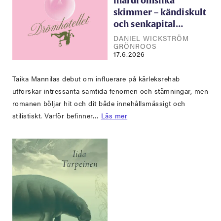
mardrömslika
skimmer – kändiskult
och senkapital…
DANIEL WICKSTRÖM
GRÖNROOS
17.6.2026
Taika Mannilas debut om influerare på kärleksrehab
utforskar intressanta samtida fenomen och stämningar, men
romanen böljar hit och dit både innehållsmässigt och
stilistiskt. Varför befinner…
Läs mer