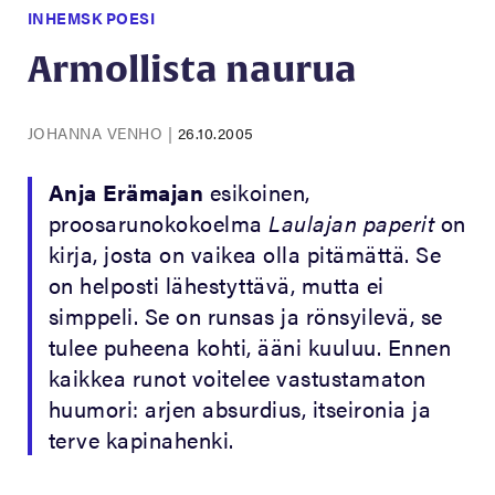
INHEMSK POESI
Armollista naurua
JOHANNA VENHO
|
26.10.2005
Anja Erämajan
esikoinen,
proosarunokokoelma
Laulajan paperit
on
kirja, josta on vaikea olla pitämättä. Se
on helposti lähestyttävä, mutta ei
simppeli. Se on runsas ja rönsyilevä, se
tulee puheena kohti, ääni kuuluu. Ennen
kaikkea runot voitelee vastustamaton
huumori: arjen absurdius, itseironia ja
terve kapinahenki.