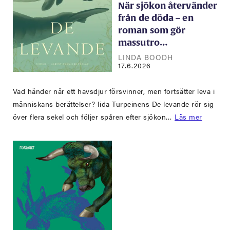
När sjökon återvänder
från de döda – en
roman som gör
massutro…
LINDA BOODH
17.6.2026
Vad händer när ett havsdjur försvinner, men fortsätter leva i
människans berättelser? Iida Turpeinens De levande rör sig
över flera sekel och följer spåren efter sjökon…
Läs mer