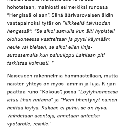
hohotetaan, mainiosti esimerkiksi runossa
”Hengissä ollaan”. Siinä äärivarovaisen äidin
vastapainoksi tytär on
”liikkeellä talvisodan
hengessä”
:
”Se alkoi aamulla kun äiti hypisteli
olohuoneessa vaatteitaan ja pyysi käymään:
neule vai bleiseri, se alkoi eilen linja-
autoasemalla kun paluulippu Laitilaan piti
tarkistaa kolmasti. ”
Naiseuden rakennelmia hämmästellään, mutta
naisten yhteys on myös lämmin ja luja. Kirjan
päättää runo ”Kokous”, jossa
”Löylyhuoneessa
istuu lihan rintama”
ja
”Pieni tihentynyt nainen
heittää löylyä. Kukaan ei puhu, se on hyvä.
Vaihdetaan asentoja, annetaan anteeksi
vyötärölle, reisille.”