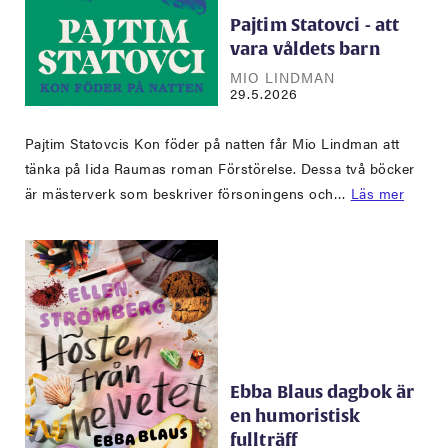
Pajtim Statovci - att
vara våldets barn
MIO LINDMAN
29.5.2026
Pajtim Statovcis Kon föder på natten får Mio Lindman att
tänka på Iida Raumas roman Förstörelse. Dessa två böcker
är mästerverk som beskriver försoningens och…
Läs mer
Ebba Blaus dagbok är
en humoristisk
fullträff