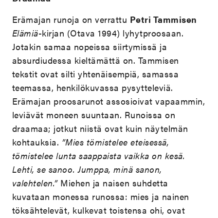
Erämajan runoja on verrattu
Petri Tammisen
Elämiä
-kirjan (Otava 1994) lyhytproosaan.
Jotakin samaa nopeissa siirtymissä ja
absurdiudessa kieltämättä on. Tammisen
tekstit ovat silti yhtenäisempiä, samassa
teemassa, henkilökuvassa pysytteleviä.
Erämajan proosarunot assosioivat vapaammin,
leviävät moneen suuntaan. Runoissa on
draamaa; jotkut niistä ovat kuin näytelmän
kohtauksia.
”Mies tömistelee eteisessä,
tömistelee lunta saappaista vaikka on kesä.
Lehti, se sanoo. Jumppa, minä sanon,
valehtelen.”
Miehen ja naisen suhdetta
kuvataan monessa runossa: mies ja nainen
töksähtelevät, kulkevat toistensa ohi, ovat