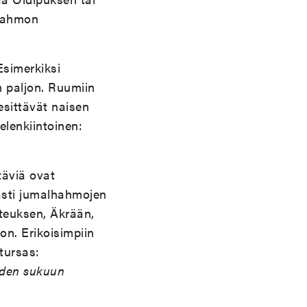
 hahmon
Esimerkiksi
n paljon. Ruumiin
esittävät naisen
lenkiintoinen:
täviä ovat
kasti jumalhahmojen
teuksen, Äkrään,
n. Erikoisimpiin
tursas:
iden sukuun