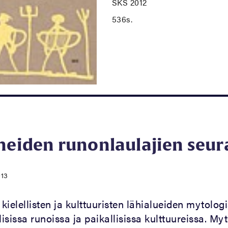
SKS 2012
536s.
neiden runonlaulajien seur
013
ielellisten ja kulttuuristen lähialueiden mytolog
lisissa runoissa ja paikallisissa kulttuureissa. My