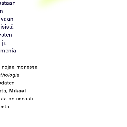
östään
än
, vaan
isistä
ysten
 ja
mmeniä.
os nojaa monessa
thologia
odaten
sta,
Mikael
sta on useasti
esta.