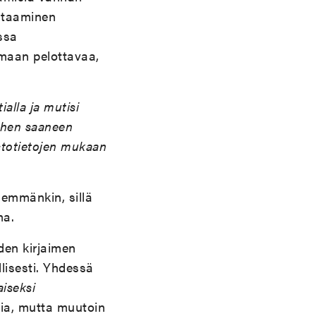
htaaminen
ssa
emaan pelottavaa,
ialla ja mutisi
iehen saaneen
istotietojen mukaan
nemmänkin, sillä
ma.
hden kirjaimen
llisesti. Yhdessä
iseksi
mia, mutta muutoin