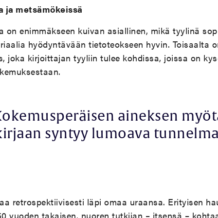
sa ja metsämökeissä
ala on enimmäkseen kuivan asiallinen, mikä tyylinä sop
riaalia hyödyntävään tietoteokseen hyvin. Toisaalta 
, joka kirjoittajan tyyliin tulee kohdissa, joissa on k
kokemuksestaan.
Kokemusperäisen aineksen myöt
kirjaan syntyy lumoava tunnelma
kaa retrospektiivisesti läpi omaa uraansa. Erityisen h
50 vuoden takaisen, nuoren tutkijan – itsensä – koht