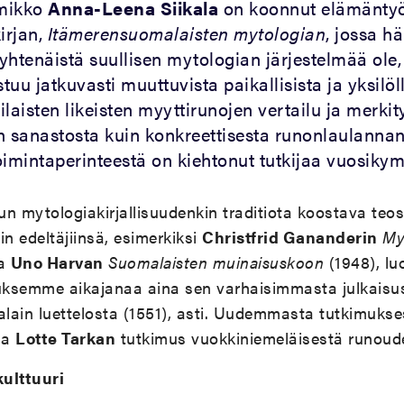
emikko
Anna-Leena Siikala
on koonnut elämänty
irjan,
Itämerensuomalaisten mytologian
, jossa h
 yhtenäistä suullisen mytologian järjestelmää ole
uu jatkuvasti muuttuvista paikallisista ja yksilöll
rilaisten likeisten myyttirunojen vertailu ja merkit
n sanastosta kuin konkreettisesta runonlaulannan
oimintaperinteestä on kiehtonut tutkijaa vuosiky
un mytologiakirjallisuudenkin traditiota koostava te
in edeltäjiinsä, esimerkiksi
Christfrid Gananderin
My
ja
Uno Harvan
Suomalaisten muinaisuskoon
(1948), lu
ksemme aikajanaa aina sen varhaisimmasta julkaisu
ain luettelosta (1551), asti. Uudemmasta tutkimukse
sa
Lotte Tarkan
tutkimus vuokkiniemeläisestä runoud
ulttuuri