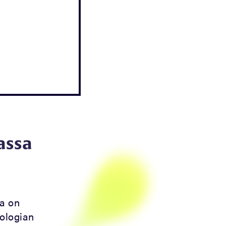
assa
ia on
tologian