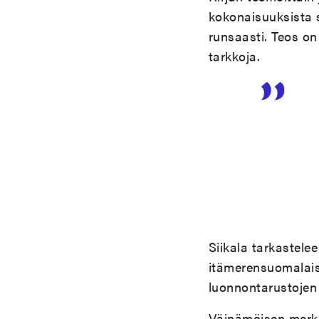
kokonaisuuksista 
runsaasti. Teos on
tarkkoja.
Siikala tarkastele
itämerensuomalais
luonnontarustojen j
Väinämöisen merki