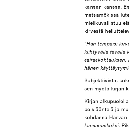
kansan kanssa. Es
metsämökissä lute
mielikuvallistuu e
kirvestä heiluttel
”
Hän tempaisi kirvee
kiihtyvällä tavalla
sairaskohtauksen. 
hänen käyttäytymis
Subjektiivista, ko
sen myötä kirjan 
Kirjan alkupuolella
poisjääntejä ja mui
kohdassa Harvan
kansanuskoksi
. Pi