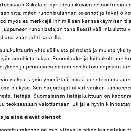
rtoessaan Siikala ei pyri ideaalikuvien rekonstruointii
taan sitä, miten runonlaulannan säännöt ja tavat oike
oo myös esimerkkejä inhimillisen kanssakäymisen tila
 juopuneen runonlaulajan tahallisesti väärinlaulettu ve
iana vaan johti käräjille.
lukulttuurin yhteisöllisistä piirteistä ja muista yksit
yös surullista lukea. Runonlaulu- ja loitsukulttuuri k
tyksen ja perinteinen osaaminen katosi nopeaan taht
vin vaikea täysin ymmärtää, mistä perinteen mukaan 
assa oli kyse. Sen harjoittajat olivat vankan kansanper
ita, tietäjiä. Suomalainen tietäjäkulttuuri on kadon
tuu teoksessaan valottamaan lukijalle hyvin kiinnostav
ja siinä elävät olennot
jaoteltu rakenne on miellyttävä ja tekee laajoistakin t