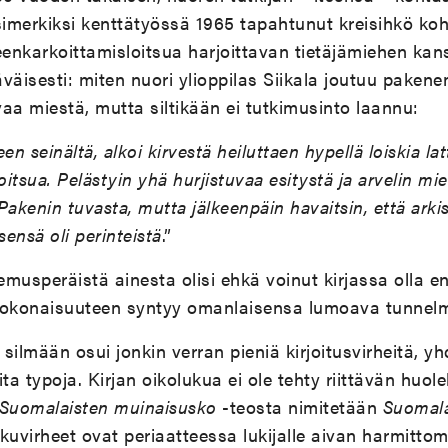
imerkiksi kenttätyössä 1965 tapahtunut kreisihkö ko
enkarkoittamisloitsua harjoittavan tietäjämiehen kan
läväisesti: miten nuori ylioppilas Siikala joutuu paken
evaa miestä, mutta siltikään ei tutkimusinto laannu:
n seinältä, alkoi kirvestä heiluttaen hypellä loiskia latt
 loitsua. Pelästyin yhä hurjistuvaa esitystä ja arvelin m
Pakenin tuvasta, mutta jälkeenpäin havaitsin, että ark
ensä oli perinteistä
.”
kemusperäistä ainesta olisi ehkä voinut kirjassa olla e
kokonaisuuteen syntyy omanlaisensa lumoava tunnel
 silmään osui jonkin verran pieniä kirjoitusvirheitä, y
ta typoja. Kirjan oikolukua ei ole tehty riittävän huole
Suomalaisten muinaisusko
-teosta nimitetään
Suomala
kkuvirheet ovat periaatteessa lukijalle aivan harmitto