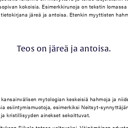
sopivan kokoisia. Esimerkkirunoja on tekstin lomass
 tietokirjana järeä ja antoisa. Etenkin myyttisten hahm
Teos on järeä ja antoisa.
e kansainvälisen mytologian keskeisiä hahmoja ja niid
ia esiintymismuotoja, esimerkiksi Neitsyt-synnyttäj
a kristillisyyden ainekset sekoittuvat.
tyksen Siikala toteaa valtavaksi. Väinämöinen edusta