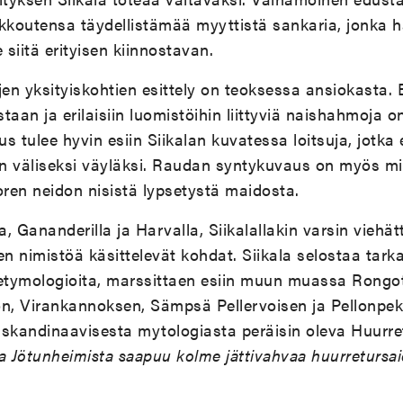
ikkoutensa täydellistämää myyttistä sankaria, jonka
e siitä erityisen kiinnostavan.
n yksityiskohtien esittely on teoksessa ansiokasta. 
an ja erilaisiin luomistöihin liittyviä naishahmoja o
s tulee hyvin esiin Siikalan kuvatessa loitsuja, jotka 
n väliseksi väyläksi. Raudan syntykuvaus on myös mie
ren neidon nisistä lypsetystä maidosta.
a, Gananderilla ja Harvalla, Siikalallakin varsin viehät
en nimistöä käsittelevät kohdat. Siikala selostaa tar
n etymologioita, marssittaen esiin muun muassa Rongo
n, Virankannoksen, Sämpsä Pellervoisen ja Pellonpeko
u skandinaavisesta mytologiasta peräisin oleva Huurre
a Jötunheimista saapuu kolme jättivahvaa huurretursa