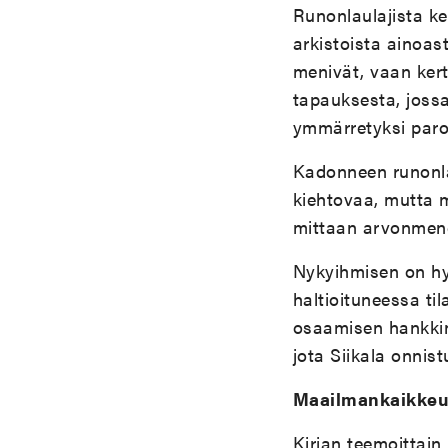
Runonlaulajista ke
arkistoista ainoas
menivät, vaan kert
tapauksesta, jossa
ymmärretyksi parod
Kadonneen runonlau
kiehtovaa, mutta m
mittaan arvonmene
Nykyihmisen on hy
haltioituneessa til
osaamisen hankkine
jota Siikala onnis
Maailmankaikkeus 
Kirjan teemoittain 