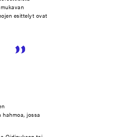
a mukavan
ojen esittelyt ovat
en
än hahmoa, jossa
a Oidipuksen tai