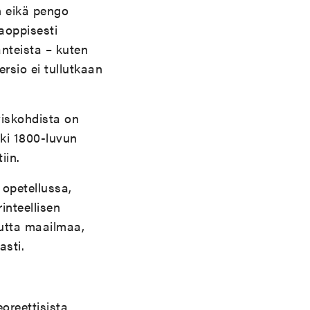
n eikä pengo
aoppisesti
nteista – kuten
rsio ei tullutkaan
yiskohdista on
oki 1800-luvun
iin.
opetellussa,
inteellisen
nutta maailmaa,
asti.
eoreettisista