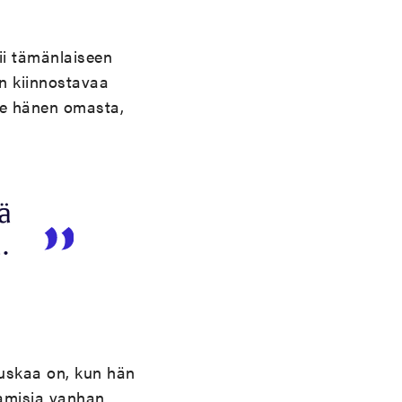
ii tämänlaiseen
on kiinnostavaa
yse hänen omasta,
ä
.
auskaa on, kun hän
aamisia vanhan