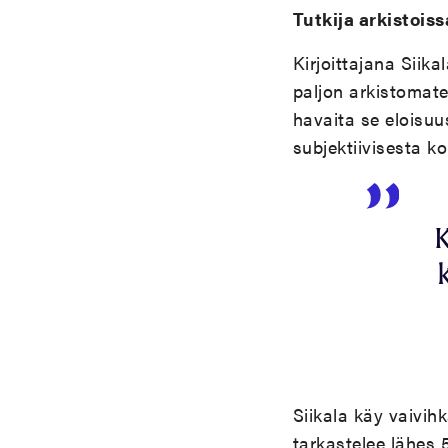
Tutkija arkistois
Kirjoittajana Siik
paljon arkistomate
havaita se eloisuus
subjektiivisesta 
Siikala käy vaivih
tarkastelee lähes 