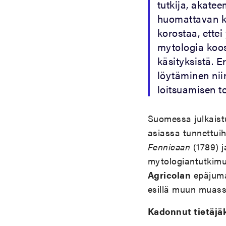
tutkija, akate
huomattavan k
korostaa, ettei
mytologia koost
käsityksistä. E
löytäminen nii
loitsuamisen t
Suomessa julkaist
asiassa tunnettuih
Fennicaan
(1789) 
mytologiantutkimu
Agricolan
epäjumal
esillä muun muas
Kadonnut tietäjäk