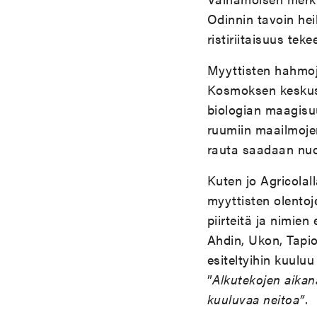
Odinnin tavoin he
ristiriitaisuus teke
Myyttisten hahmoje
Kosmoksen keskusta
biologian maagisuu
ruumiin maailmoje
rauta saadaan nuo
Kuten jo Agricolall
myyttisten olentoj
piirteitä ja nimie
Ahdin, Ukon, Tapio
esiteltyihin kuulu
”
Alkutekojen aikan
kuuluvaa neitoa”
.