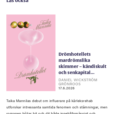
Läs också
Drömhotellets
mardrömslika
skimmer – kändiskult
och senkapital…
DANIEL WICKSTRÖM
GRÖNROOS
17.6.2026
Taika Mannilas debut om influerare på kärleksrehab
utforskar intressanta samtida fenomen och stämningar, men
romanen böljar hit och dit både innehållsmässigt och