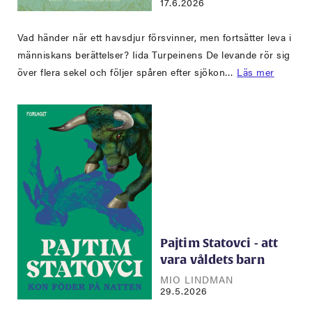
17.6.2026
Vad händer när ett havsdjur försvinner, men fortsätter leva i
människans berättelser? Iida Turpeinens De levande rör sig
över flera sekel och följer spåren efter sjökon…
Läs mer
Pajtim Statovci - att
vara våldets barn
MIO LINDMAN
29.5.2026