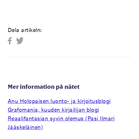
Dela artikeln:
Mer information på nätet
Anu Holopaisen luonto- ja kirjoitusblogi
Grafomania, kuuden kirjailijan blogi
Reaalifantasian syvin olemus (Pasi Ilmari
Jääskeläinen)