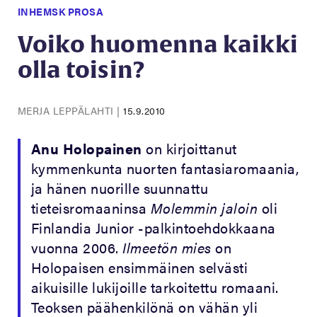
INHEMSK PROSA
Voiko huomenna kaikki
olla toisin?
MERJA LEPPÄLAHTI
|
15.9.2010
Anu Holopainen
on kirjoittanut
kymmenkunta nuorten fantasiaromaania,
ja hänen nuorille suunnattu
tieteisromaaninsa
Molemmin jaloin
oli
Finlandia Junior -palkintoehdokkaana
vuonna 2006.
Ilmeetön mies
on
Holopaisen ensimmäinen selvästi
aikuisille lukijoille tarkoitettu romaani.
Teoksen päähenkilönä on vähän yli