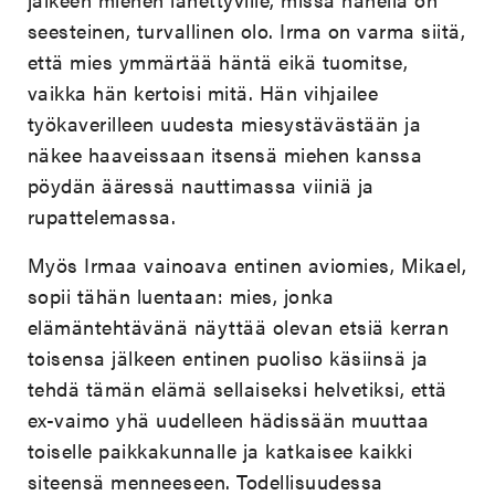
seesteinen, turvallinen olo. Irma on varma siitä,
että mies ymmärtää häntä eikä tuomitse,
vaikka hän kertoisi mitä. Hän vihjailee
työkaverilleen uudesta miesystävästään ja
näkee haaveissaan itsensä miehen kanssa
pöydän ääressä nauttimassa viiniä ja
rupattelemassa.
Myös Irmaa vainoava entinen aviomies, Mikael,
sopii tähän luentaan: mies, jonka
elämäntehtävänä näyttää olevan etsiä kerran
toisensa jälkeen entinen puoliso käsiinsä ja
tehdä tämän elämä sellaiseksi helvetiksi, että
ex-vaimo yhä uudelleen hädissään muuttaa
toiselle paikkakunnalle ja katkaisee kaikki
siteensä menneeseen. Todellisuudessa