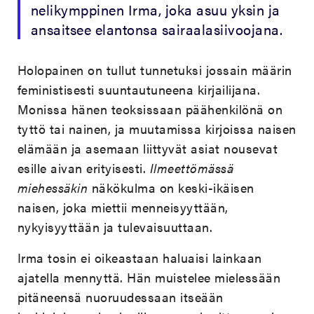
nelikymppinen Irma, joka asuu yksin ja
ansaitsee elantonsa sairaalasiivoojana.
Holopainen on tullut tunnetuksi jossain määrin
feministisesti suuntautuneena kirjailijana.
Monissa hänen teoksissaan päähenkilönä on
tyttö tai nainen, ja muutamissa kirjoissa naisen
elämään ja asemaan liittyvät asiat nousevat
esille aivan erityisesti.
Ilmeettömässä
miehessäkin
näkökulma on keski-ikäisen
naisen, joka miettii menneisyyttään,
nykyisyyttään ja tulevaisuuttaan.
Irma tosin ei oikeastaan haluaisi lainkaan
ajatella mennyttä. Hän muistelee mielessään
pitäneensä nuoruudessaan itseään