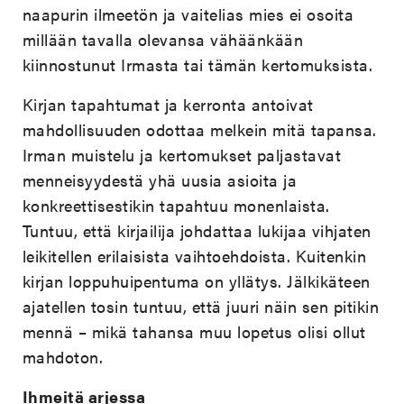
naapurin ilmeetön ja vaitelias mies ei osoita
millään tavalla olevansa vähäänkään
kiinnostunut Irmasta tai tämän kertomuksista.
Kirjan tapahtumat ja kerronta antoivat
mahdollisuuden odottaa melkein mitä tapansa.
Irman muistelu ja kertomukset paljastavat
menneisyydestä yhä uusia asioita ja
konkreettisestikin tapahtuu monenlaista.
Tuntuu, että kirjailija johdattaa lukijaa vihjaten
leikitellen erilaisista vaihtoehdoista. Kuitenkin
kirjan loppuhuipentuma on yllätys. Jälkikäteen
ajatellen tosin tuntuu, että juuri näin sen pitikin
mennä – mikä tahansa muu lopetus olisi ollut
mahdoton.
Ihmeitä arjessa