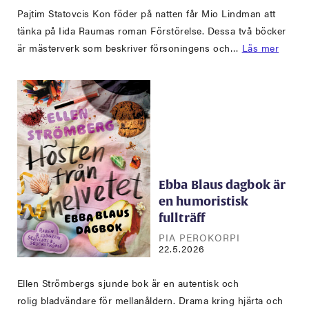
Pajtim Statovcis Kon föder på natten får Mio Lindman att
tänka på Iida Raumas roman Förstörelse. Dessa två böcker
är mästerverk som beskriver försoningens och…
Läs mer
Ebba Blaus dagbok är
en humoristisk
fullträff
PIA PEROKORPI
22.5.2026
Ellen Strömbergs sjunde bok är en autentisk och
rolig bladvändare för mellanåldern. Drama kring hjärta och