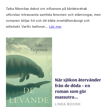
Taika Mannilas debut om influerare på kärleksrehab
utforskar intressanta samtida fenomen och stämningar, men
romanen böljar hit och dit både innehållsmässigt och
stilistiskt. Varför befinner…
Läs mer
När sjökon återvänder
från de döda – en
roman som gör
massutro…
LINDA BOODH