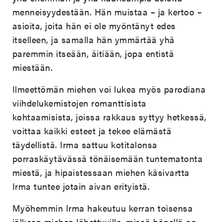
menneisyydestään. Hän muistaa – ja kertoo –
asioita, joita hän ei ole myöntänyt edes
itselleen, ja samalla hän ymmärtää yhä
paremmin itseään, äitiään, jopa entistä
miestään.
Ilmeettömän miehen voi lukea myös parodiana
viihdelukemistojen romanttisista
kohtaamisista, joissa rakkaus syttyy hetkessä,
voittaa kaikki esteet ja tekee elämästä
täydellistä. Irma sattuu kotitalonsa
porraskäytävässä tönäisemään tuntematonta
miestä, ja hipaistessaan miehen käsivartta
Irma tuntee jotain aivan erityistä.
Myöhemmin Irma hakeutuu kerran toisensa
jälkeen miehen lähettyville, missä hänellä on