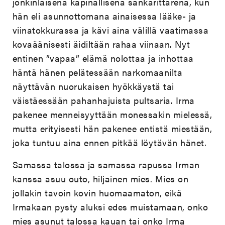
jonkinlaisena kapinallisena sankarittarena, kun
hän eli asunnottomana ainaisessa lääke- ja
viinatokkurassa ja kävi aina välillä vaatimassa
kovaäänisesti äidiltään rahaa viinaan. Nyt
entinen ”vapaa” elämä nolottaa ja inhottaa
häntä hänen pelätessään narkomaanilta
näyttävän nuorukaisen hyökkäystä tai
väistäessään pahanhajuista pultsaria. Irma
pakenee menneisyyttään monessakin mielessä,
mutta erityisesti hän pakenee entistä miestään,
joka tuntuu aina ennen pitkää löytävän hänet.
Samassa talossa ja samassa rapussa Irman
kanssa asuu outo, hiljainen mies. Mies on
jollakin tavoin kovin huomaamaton, eikä
Irmakaan pysty aluksi edes muistamaan, onko
mies asunut talossa kauan tai onko Irma