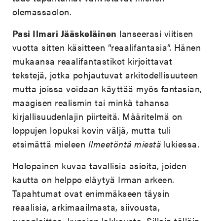
olemassaolon.
Pasi Ilmari Jääskeläinen
lanseerasi viitisen
vuotta sitten käsitteen ”reaalifantasia”. Hänen
mukaansa reaalifantastikot kirjoittavat
tekstejä, jotka pohjautuvat arkitodellisuuteen
mutta joissa voidaan käyttää myös fantasian,
maagisen realismin tai minkä tahansa
kirjallisuudenlajin piirteitä. Määritelmä on
loppujen lopuksi kovin väljä, mutta tuli
etsimättä mieleen
Ilmeetöntä miestä
lukiessa.
Holopainen kuvaa tavallisia asioita, joiden
kautta on helppo eläytyä Irman arkeen.
Tapahtumat ovat enimmäkseen täysin
reaalisia, arkimaailmasta, siivousta,
ruoanlaittoa, kynsien lakkausta. Silloin tällöin