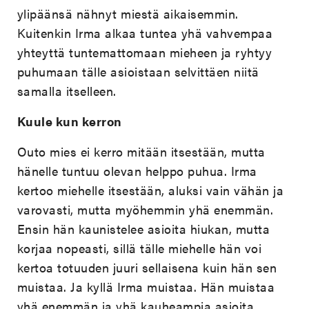
ylipäänsä nähnyt miestä aikaisemmin.
Kuitenkin Irma alkaa tuntea yhä vahvempaa
yhteyttä tuntemattomaan mieheen ja ryhtyy
puhumaan tälle asioistaan selvittäen niitä
samalla itselleen.
Kuule kun kerron
Outo mies ei kerro mitään itsestään, mutta
hänelle tuntuu olevan helppo puhua. Irma
kertoo miehelle itsestään, aluksi vain vähän ja
varovasti, mutta myöhemmin yhä enemmän.
Ensin hän kaunistelee asioita hiukan, mutta
korjaa nopeasti, sillä tälle miehelle hän voi
kertoa totuuden juuri sellaisena kuin hän sen
muistaa. Ja kyllä Irma muistaa. Hän muistaa
yhä enemmän ja yhä kauheampia asioita