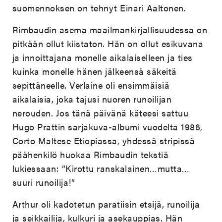
suomennoksen on tehnyt Einari Aaltonen.
Rimbaudin asema maailmankirjallisuudessa on
pitkään ollut kiistaton. Hän on ollut esikuvana
ja innoittajana monelle aikalaiselleen ja ties
kuinka monelle hänen jälkeensä säkeitä
sepittäneelle. Verlaine oli ensimmäisiä
aikalaisia, joka tajusi nuoren runoilijan
nerouden. Jos tänä päivänä käteesi sattuu
Hugo Prattin sarjakuva-albumi vuodelta 1986,
Corto Maltese Etiopiassa, yhdessä stripissä
päähenkilö huokaa Rimbaudin tekstiä
lukiessaan: ”Kirottu ranskalainen…mutta…
suuri runoilija!”
Arthur oli kadotetun paratiisin etsijä, runoilija
ja seikkailija, kulkuri ja asekauppias. Hän