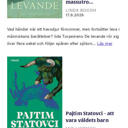
massutro…
LINDA BOODH
17.6.2026
Vad händer när ett havsdjur försvinner, men fortsätter leva i
människans berättelser? Iida Turpeinens De levande rör sig
över flera sekel och följer spåren efter sjökon…
Läs mer
Pajtim Statovci - att
vara våldets barn