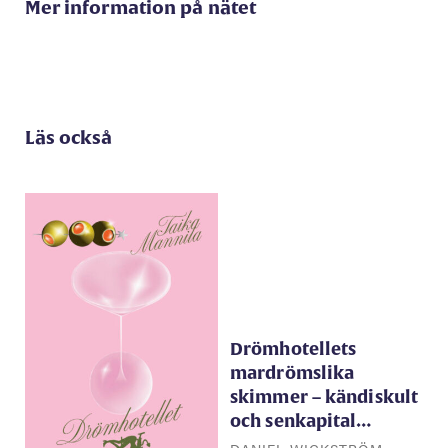
Mer information på nätet
Läs också
Drömhotellets
mardrömslika
skimmer – kändiskult
och senkapital…