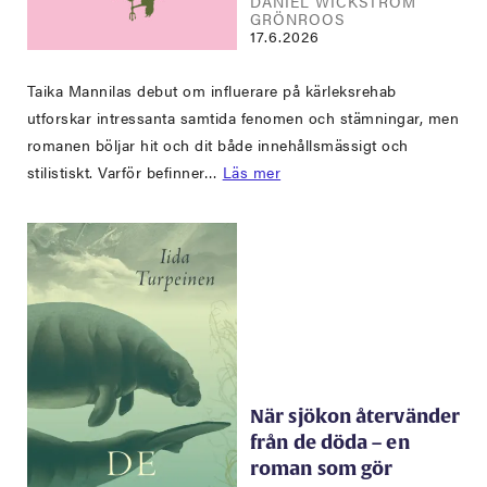
DANIEL WICKSTRÖM
GRÖNROOS
17.6.2026
Taika Mannilas debut om influerare på kärleksrehab
utforskar intressanta samtida fenomen och stämningar, men
romanen böljar hit och dit både innehållsmässigt och
stilistiskt. Varför befinner…
Läs mer
När sjökon återvänder
från de döda – en
roman som gör