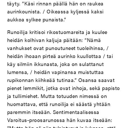
täyty. ”Käsi rinnan päällä hän on raukea
aurinkounista. / Oikeassa kyljessä kaksi
aukkoa sylkee punaista.”
Runoilija kritisoi rikostuomareita ja kuulee
heidän kolhivan kaljuja päitään: ”Nämä
vanhukset ovat punoutuneet tuoleihinsa, /
heidän ihoaan pirteä aurinko kuullottaa / tai
käy silmiin ikkunasta, joka on sulattanut
lumensa, / heidän vapinansa muistuttaa
rupikonnan kiihkeää tutinaa.” Osansa saavat
pienet lemmikit, jotka ovat inhoja, sekä papisto
ja tullimiehet. Mutta totuuden nimessä on
huomattava, että runoilija ei säästä yhtään
paremmin itseään. Sentimentaalisessa
Varoitus-proosarunossa hän kuvaa itseään:
”Mutta hän oli niin tylsistynyt ja lukossa, että