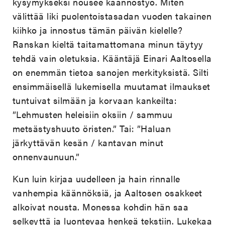
kysymykseksi nousee käännöstyö. Miten
välittää liki puolentoistasadan vuoden takainen
kiihko ja innostus tämän päivän kielelle?
Ranskan kieltä taitamattomana minun täytyy
tehdä vain oletuksia. Kääntäjä Einari Aaltosella
on enemmän tietoa sanojen merkityksistä. Silti
ensimmäisellä lukemisella muutamat ilmaukset
tuntuivat silmään ja korvaan kankeilta:
”Lehmusten heleisiin oksiin / sammuu
metsästyshuuto öristen.” Tai: ”Haluan
järkyttävän kesän / kantavan minut
onnenvaunuun.”
Kun luin kirjaa uudelleen ja hain rinnalle
vanhempia käännöksiä, ja Aaltosen osakkeet
alkoivat nousta. Monessa kohdin hän saa
selkeyttä ja luontevaa henkeä tekstiin. Lukekaa