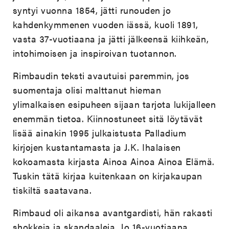
syntyi vuonna 1854, jätti runouden jo
kahdenkymmenen vuoden iässä, kuoli 1891,
vasta 37-vuotiaana ja jätti jälkeensä kiihkeän,
intohimoisen ja inspiroivan tuotannon.
Rimbaudin teksti avautuisi paremmin, jos
suomentaja olisi malttanut hieman
ylimalkaisen esipuheen sijaan tarjota lukijalleen
enemmän tietoa. Kiinnostuneet sitä löytävät
lisää ainakin 1995 julkaistusta Palladium
kirjojen kustantamasta ja J.K. Ihalaisen
kokoamasta kirjasta Ainoa Ainoa Ainoa Elämä.
Tuskin tätä kirjaa kuitenkaan on kirjakaupan
tiskiltä saatavana.
Rimbaud oli aikansa avantgardisti, hän rakasti
shokkeja ja skandaaleja. Jo 16-vuotiaana,