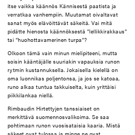
itse vaikka käännös Kännisestä paatista ja
verratkaa vanhempiin. Muutamat oivaltavat
sanat myös elävöittävät säkeitä. Vai mitä
pidätte hienosta käännöksestä ”lellikkirakkaus”
tai ”huohottavamerinen turpa”?
Olkoon tämä vain minun mielipiteeni, mutta
soisin kääntäjälle suuriakin vapauksia runon
rytmin kustannuksella. Jokaisella kielellä on
oma luonnikas poljentonsa, ja jos se katoaa,
runo alkaa tuntua takkuiselta, kuin yrittäisi
piikkilankaa niellä.
Rimbaudin Hirtettyjen tanssiaiset on
merkittävä suomennosvalikoima. Se saa
pohtimaan runon vuosisataisia kaaria. Mistä
säkeet ovat tulossa ja minne ne ovat