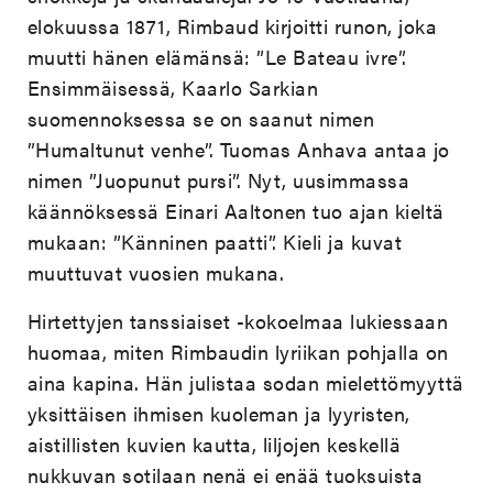
elokuussa 1871, Rimbaud kirjoitti runon, joka
muutti hänen elämänsä: ”Le Bateau ivre”.
Ensimmäisessä, Kaarlo Sarkian
suomennoksessa se on saanut nimen
”Humaltunut venhe”. Tuomas Anhava antaa jo
nimen ”Juopunut pursi”. Nyt, uusimmassa
käännöksessä Einari Aaltonen tuo ajan kieltä
mukaan: ”Känninen paatti”. Kieli ja kuvat
muuttuvat vuosien mukana.
Hirtettyjen tanssiaiset -kokoelmaa lukiessaan
huomaa, miten Rimbaudin lyriikan pohjalla on
aina kapina. Hän julistaa sodan mielettömyyttä
yksittäisen ihmisen kuoleman ja lyyristen,
aistillisten kuvien kautta, liljojen keskellä
nukkuvan sotilaan nenä ei enää tuoksuista