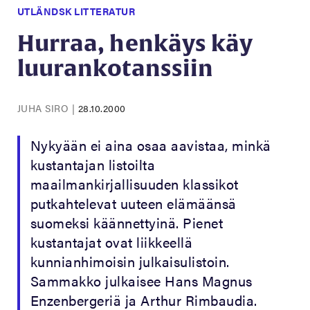
UTLÄNDSK LITTERATUR
Hurraa, henkäys käy
luurankotanssiin
JUHA SIRO
|
28.10.2000
Nykyään ei aina osaa aavistaa, minkä
kustantajan listoilta
maailmankirjallisuuden klassikot
putkahtelevat uuteen elämäänsä
suomeksi käännettyinä. Pienet
kustantajat ovat liikkeellä
kunnianhimoisin julkaisulistoin.
Sammakko julkaisee Hans Magnus
Enzenbergeriä ja Arthur Rimbaudia.