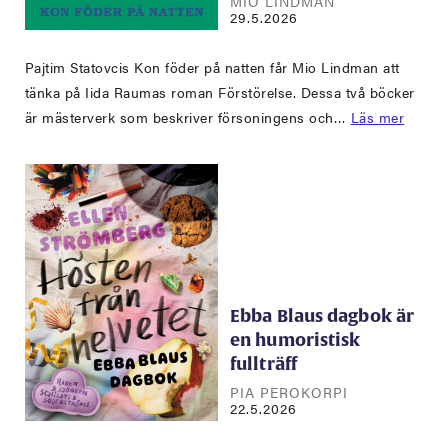
MIO LINDMAN
29.5.2026
Pajtim Statovcis Kon föder på natten får Mio Lindman att
tänka på Iida Raumas roman Förstörelse. Dessa två böcker
är mästerverk som beskriver försoningens och…
Läs mer
Ebba Blaus dagbok är
en humoristisk
fullträff
PIA PEROKORPI
22.5.2026