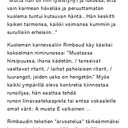
vain karmean häveliäs ja peruuttamaton
kuolema tuntui kutsuvan häntä…Hän keskitti
kaiken tarmonsa, kaikki voimansa kummiin ja
surullisiin erheisiin…”
Kuoleman karnevaaliin Rimbaud käy käsiksi
kokoelman nimirunossa: ”Mustassa
hirsipuussa, ihana kädetön, / tanssivat
vaeltavat ritarit, / laihat paholaisen ritarit, /
luurangot, joiden usko on hengetön.” Myös
kaikki ympärillä oleva konkretia kiinnostaa
runoilijaa, hän saattaa tehdä
runon liinavaatekaapista tai antaa vokaaleille
omat värit: A musta E valkoinen …
Rimbaudin tekstien ”arvostelua” tärkeämmäksi