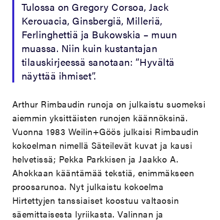
Tulossa on Gregory Corsoa, Jack
Kerouacia, Ginsbergiä, Milleriä,
Ferlinghettiä ja Bukowskia – muun
muassa. Niin kuin kustantajan
tilauskirjeessä sanotaan: ”Hyvältä
näyttää ihmiset”.
Arthur Rimbaudin runoja on julkaistu suomeksi
aiemmin yksittäisten runojen käännöksinä.
Vuonna 1983 Weilin+Göös julkaisi Rimbaudin
kokoelman nimellä Säteilevät kuvat ja kausi
helvetissä; Pekka Parkkisen ja Jaakko A.
Ahokkaan kääntämää tekstiä, enimmäkseen
proosarunoa. Nyt julkaistu kokoelma
Hirtettyjen tanssiaiset koostuu valtaosin
säemittaisesta lyriikasta. Valinnan ja