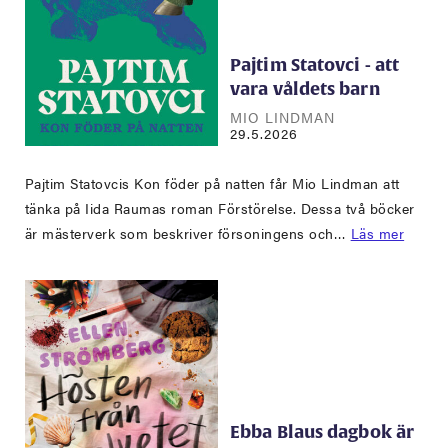
Pajtim Statovci - att
vara våldets barn
MIO LINDMAN
29.5.2026
Pajtim Statovcis Kon föder på natten får Mio Lindman att
tänka på Iida Raumas roman Förstörelse. Dessa två böcker
är mästerverk som beskriver försoningens och…
Läs mer
Ebba Blaus dagbok är