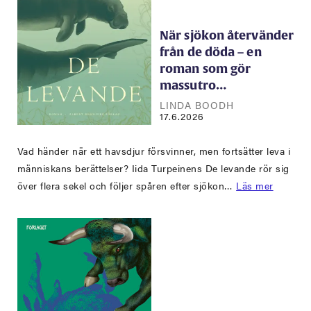
När sjökon återvänder
från de döda – en
roman som gör
massutro…
LINDA BOODH
17.6.2026
Vad händer när ett havsdjur försvinner, men fortsätter leva i
människans berättelser? Iida Turpeinens De levande rör sig
över flera sekel och följer spåren efter sjökon…
Läs mer