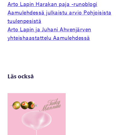
Arto Lapin Harakan paja -runoblogi
Aamulehdessä julkaistu arvio Pohjoisista
tuulenpesistä
Arto Lapin ja Juhani Ahvenjärven
yhteishaastattelu Aamulehdessä
Läs också