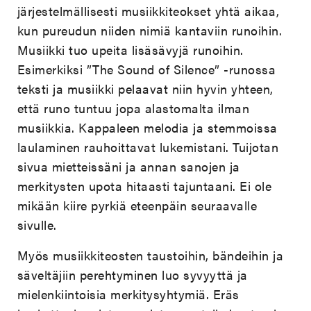
järjestelmällisesti musiikkiteokset yhtä aikaa,
kun pureudun niiden nimiä kantaviin runoihin.
Musiikki tuo upeita lisäsävyjä runoihin.
Esimerkiksi ”The Sound of Silence” -runossa
teksti ja musiikki pelaavat niin hyvin yhteen,
että runo tuntuu jopa alastomalta ilman
musiikkia. Kappaleen melodia ja stemmoissa
laulaminen rauhoittavat lukemistani. Tuijotan
sivua mietteissäni ja annan sanojen ja
merkitysten upota hitaasti tajuntaani. Ei ole
mikään kiire pyrkiä eteenpäin seuraavalle
sivulle.
Myös musiikkiteosten taustoihin, bändeihin ja
säveltäjiin perehtyminen luo syvyyttä ja
mielenkiintoisia merkitysyhtymiä. Eräs