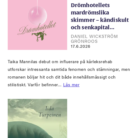
Drömhotellets
mardrömslika
skimmer – kändiskult
och senkapital…
DANIEL WICKSTRÖM
GRÖNROOS
17.6.2026
Taika Mannilas debut om influerare på kärleksrehab
utforskar intressanta samtida fenomen och stämningar, men
romanen böljar hit och dit både innehållsmässigt och
stilistiskt. Varför befinner…
Läs mer