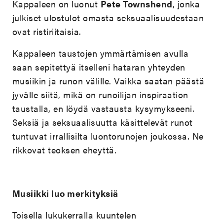
Kappaleen on luonut
Pete Townshend
, jonka
julkiset ulostulot omasta seksuaalisuudestaan
ovat ristiriitaisia.
Kappaleen taustojen ymmärtämisen avulla
saan sepitettyä itselleni hataran yhteyden
musiikin ja runon välille. Vaikka saatan päästä
jyvälle siitä, mikä on runoilijan inspiraation
taustalla, en löydä vastausta kysymykseeni.
Seksiä ja seksuaalisuutta käsittelevät runot
tuntuvat irrallisilta luontorunojen joukossa. Ne
rikkovat teoksen eheyttä.
Musiikki luo merkityksiä
Toisella lukukerralla kuuntelen