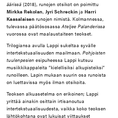
äärissä
(2018), runojen otsikot on poimittu
Mirkka Rekolan
,
Jyri Schreckin
ja
Harri
Kaasalaisen
runojen nimistä. Kolmannessa,
tulevassa päätösosassa
Ateljee Palanderissa
vuorossa ovat maalaustaiteen teokset.
Trilogiansa avulla Lappi sukeltaa syvälle
intertekstuaalisuuden maailmaan.
Pohjoisten
tuulenpesien
esipuheessa Lappi kutsuu
musiikkikappaleita ”kielellisiksi alkupisteiksi”
runoilleen. Lapin mukaan suurin osa runoista
on luettavissa myös ilman otsikoita.
Teoksen alkuasetelma on erikoinen; Lappi
yrittää ainakin osittain irtisanoutua
intertekstuaalisuudesta, vaikka koko teoksen
lähtökohtana ovat lukuisat viittaukset