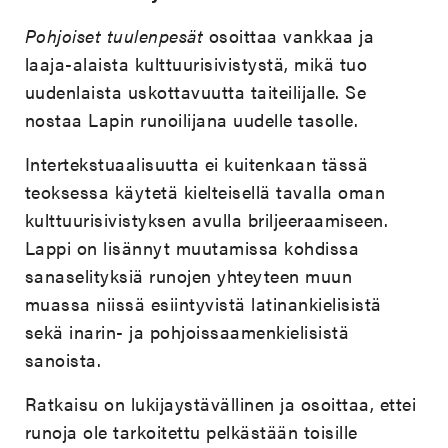
Pohjoiset tuulenpesät
osoittaa vankkaa ja
laaja-alaista kulttuurisivistystä, mikä tuo
uudenlaista uskottavuutta taiteilijalle. Se
nostaa Lapin runoilijana uudelle tasolle.
Intertekstuaalisuutta ei kuitenkaan tässä
teoksessa käytetä kielteisellä tavalla oman
kulttuurisivistyksen avulla briljeeraamiseen.
Lappi on lisännyt muutamissa kohdissa
sanaselityksiä runojen yhteyteen muun
muassa niissä esiintyvistä latinankielisistä
sekä inarin- ja pohjoissaamenkielisistä
sanoista.
Ratkaisu on lukijaystävällinen ja osoittaa, ettei
runoja ole tarkoitettu pelkästään toisille