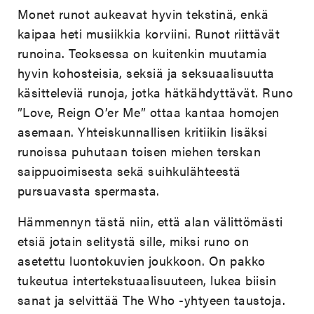
Monet runot aukeavat hyvin tekstinä, enkä
kaipaa heti musiikkia korviini. Runot riittävät
runoina. Teoksessa on kuitenkin muutamia
hyvin kohosteisia, seksiä ja seksuaalisuutta
käsitteleviä runoja, jotka hätkähdyttävät. Runo
”Love, Reign O’er Me” ottaa kantaa homojen
asemaan. Yhteiskunnallisen kritiikin lisäksi
runoissa puhutaan toisen miehen terskan
saippuoimisesta sekä suihkulähteestä
pursuavasta spermasta.
Hämmennyn tästä niin, että alan välittömästi
etsiä jotain selitystä sille, miksi runo on
asetettu luontokuvien joukkoon. On pakko
tukeutua intertekstuaalisuuteen, lukea biisin
sanat ja selvittää The Who -yhtyeen taustoja.