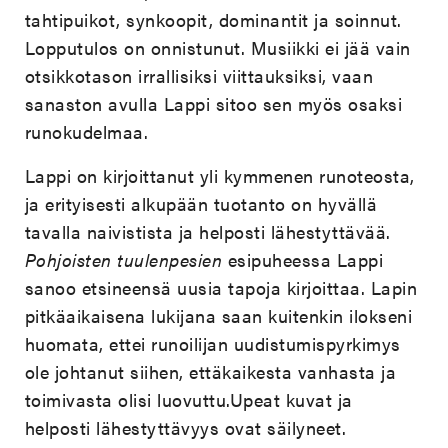
tahtipuikot, synkoopit, dominantit ja soinnut.
Lopputulos on onnistunut. Musiikki ei jää vain
otsikkotason irrallisiksi viittauksiksi, vaan
sanaston avulla Lappi sitoo sen myös osaksi
runokudelmaa.
Lappi on kirjoittanut yli kymmenen runoteosta,
ja erityisesti alkupään tuotanto on hyvällä
tavalla naivistista ja helposti lähestyttävää.
Pohjoisten tuulenpesien
esipuheessa Lappi
sanoo etsineensä uusia tapoja kirjoittaa. Lapin
pitkäaikaisena lukijana saan kuitenkin ilokseni
huomata, ettei runoilijan uudistumispyrkimys
ole johtanut siihen, ettäkaikesta vanhasta ja
toimivasta olisi luovuttu.Upeat kuvat ja
helposti lähestyttävyys ovat säilyneet.