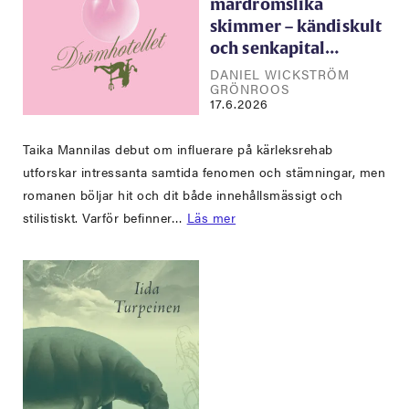
mardrömslika
skimmer – kändiskult
och senkapital…
DANIEL WICKSTRÖM
GRÖNROOS
17.6.2026
Taika Mannilas debut om influerare på kärleksrehab
utforskar intressanta samtida fenomen och stämningar, men
romanen böljar hit och dit både innehållsmässigt och
stilistiskt. Varför befinner…
Läs mer