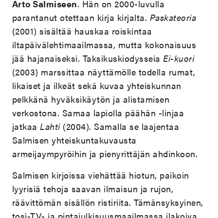
Arto Salmiseen
. Hän on 2000-luvulla
parantanut otettaan kirja kirjalta.
Paskateoria
(2001) sisältää hauskaa roiskintaa
iltapäivälehtimaailmassa, mutta kokonaisuus
jää hajanaiseksi. Taksikuskiodysseia
Ei-kuori
(2003) marssittaa näyttämölle todella rumat,
likaiset ja ilkeät sekä kuvaa yhteiskunnan
pelkkänä hyväksikäytön ja alistamisen
verkostona. Samaa lapiolla päähän -linjaa
jatkaa
Lahti
(2004). Samalla se laajentaa
Salmisen yhteiskuntakuvausta
armeijaympyröihin ja pienyrittäjän ahdinkoon.
Salmisen kirjoissa viehättää hiotun, paikoin
lyyrisiä tehoja saavan ilmaisun ja rujon,
räävittömän sisällön ristiriita. Tämänsyksyinen,
tosi-TV- ja pintajulkisuusmaailmassa ilakoiva