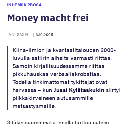
INHEMSK PROSA
Money macht frei
JANI SAXELL
|
3.10.2005
Kiina-ilmiön ja kvartaalitalouden 2000-
luvulla satiirin aiheita varmasti riittää.
Samoin kirjallisuudessamme riittää
pikkuhauskaa verbaaliakrobatiaa.
Todella tinkimättömät tykittäjät ovat
harvassa – kun
Jussi Kylätaskukin
siirtyi
pilkkakirveineen autuaammille
metsästysmaille.
Sitäkin suuremmalla innolla tarttuu uuteen