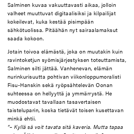
Salminen kuvaa vakuuttavasti aikaa, jolloin
valheet muuttuvat digitaalisiksi ja kilpailijat
kokeilevat, kuka kestää pisimpään
sähkötuolissa. Pitäähän nyt sairaalamaksut
saada kokoon.
Jotain toivoa elämästä, joka on muutakin kuin
ravintoketjun syömisjärjestyksen toteuttamista,
Salminen silti jättää. Vanhenevan, elämän
nurinkurisuutta pohtivan viikonloppumoralisti
Fisu-Hanskin sekä ryöpsähtelevän Oonan
suhteessa on hellyyttä ja ymmärrystä. He
muodostavat tavallaan tasavertaisen
taisteluparin, koska tietävät toisen kusettavan
minkä ehtii.
”– Kyllä sä voit tavata sitä kaveria. Mutta tapaa