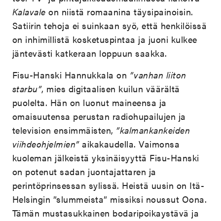
Kalavale
on niistä romaanina täysipainoisin.
Satiirin tehoja ei suinkaan syö, että henkilöissä
on inhimillistä kosketuspintaa ja juoni kulkee
jäntevästi katkeraan loppuun saakka.
Fisu-Hanski Hannukkala on
”vanhan liiton
starbu”
, mies digitaalisen kuilun väärältä
puolelta. Hän on luonut maineensa ja
omaisuutensa perustan radiohupailujen ja
television ensimmäisten,
”kalmankankeiden
viihdeohjelmien”
aikakaudella. Vaimonsa
kuoleman jälkeistä yksinäisyyttä Fisu-Hanski
on potenut sadan juontajattaren ja
perintöprinsessan sylissä. Heistä uusin on Itä-
Helsingin ”slummeista” missiksi noussut Oona.
Tämän mustasukkainen bodaripoikaystävä ja