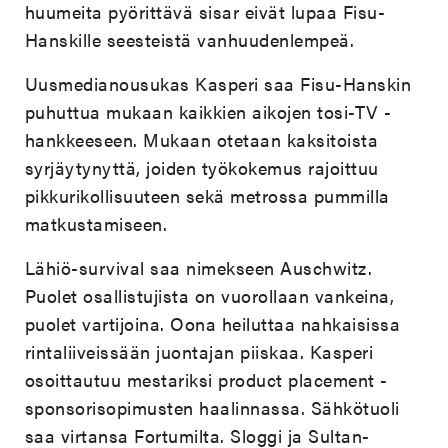
huumeita pyörittävä sisar eivät lupaa Fisu-
Hanskille seesteistä vanhuudenlempeä.
Uusmedianousukas Kasperi saa Fisu-Hanskin
puhuttua mukaan kaikkien aikojen tosi-TV -
hankkeeseen. Mukaan otetaan kaksitoista
syrjäytynyttä, joiden työkokemus rajoittuu
pikkurikollisuuteen sekä metrossa pummilla
matkustamiseen.
Lähiö-survival saa nimekseen Auschwitz.
Puolet osallistujista on vuorollaan vankeina,
puolet vartijoina. Oona heiluttaa nahkaisissa
rintaliiveissään juontajan piiskaa. Kasperi
osoittautuu mestariksi product placement -
sponsorisopimusten haalinnassa. Sähkötuoli
saa virtansa Fortumilta. Sloggi ja Sultan-