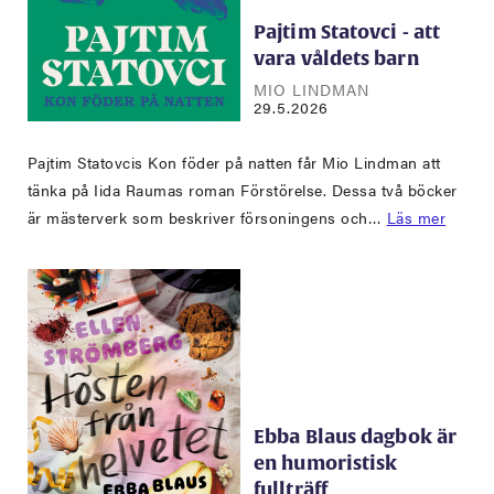
Pajtim Statovci - att
vara våldets barn
MIO LINDMAN
29.5.2026
Pajtim Statovcis Kon föder på natten får Mio Lindman att
tänka på Iida Raumas roman Förstörelse. Dessa två böcker
är mästerverk som beskriver försoningens och…
Läs mer
Ebba Blaus dagbok är
en humoristisk
fullträff