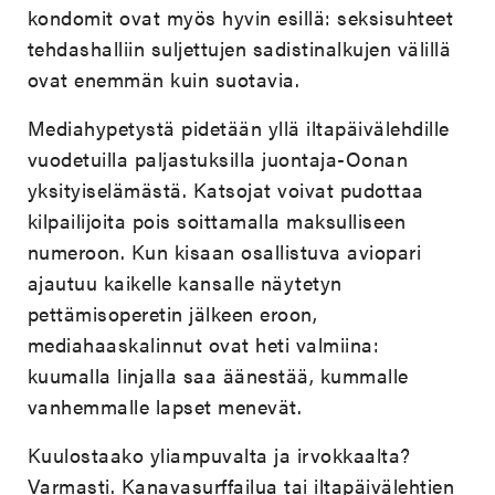
kondomit ovat myös hyvin esillä: seksisuhteet
tehdashalliin suljettujen sadistinalkujen välillä
ovat enemmän kuin suotavia.
Mediahypetystä pidetään yllä iltapäivälehdille
vuodetuilla paljastuksilla juontaja-Oonan
yksityiselämästä. Katsojat voivat pudottaa
kilpailijoita pois soittamalla maksulliseen
numeroon. Kun kisaan osallistuva aviopari
ajautuu kaikelle kansalle näytetyn
pettämisoperetin jälkeen eroon,
mediahaaskalinnut ovat heti valmiina:
kuumalla linjalla saa äänestää, kummalle
vanhemmalle lapset menevät.
Kuulostaako yliampuvalta ja irvokkaalta?
Varmasti. Kanavasurffailua tai iltapäivälehtien