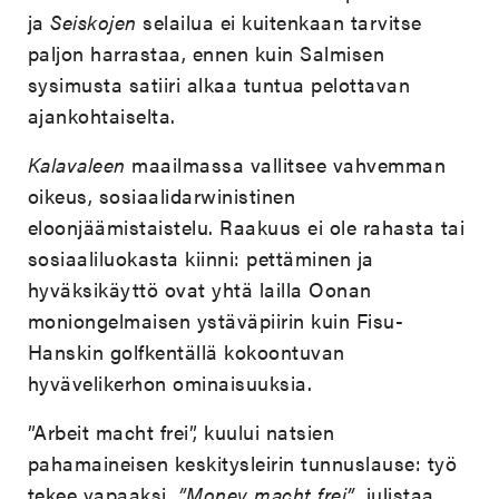
ja
Seiskojen
selailua ei kuitenkaan tarvitse
paljon harrastaa, ennen kuin Salmisen
sysimusta satiiri alkaa tuntua pelottavan
ajankohtaiselta.
Kalavaleen
maailmassa vallitsee vahvemman
oikeus, sosiaalidarwinistinen
eloonjäämistaistelu. Raakuus ei ole rahasta tai
sosiaaliluokasta kiinni: pettäminen ja
hyväksikäyttö ovat yhtä lailla Oonan
moniongelmaisen ystäväpiirin kuin Fisu-
Hanskin golfkentällä kokoontuvan
hyvävelikerhon ominaisuuksia.
”Arbeit macht frei”, kuului natsien
pahamaineisen keskitysleirin tunnuslause: työ
tekee vapaaksi.
”Money macht frei”
, julistaa