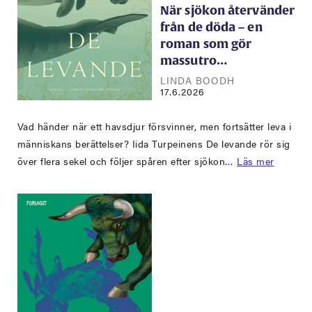
När sjökon återvänder
från de döda – en
roman som gör
massutro…
LINDA BOODH
17.6.2026
Vad händer när ett havsdjur försvinner, men fortsätter leva i
människans berättelser? Iida Turpeinens De levande rör sig
över flera sekel och följer spåren efter sjökon…
Läs mer