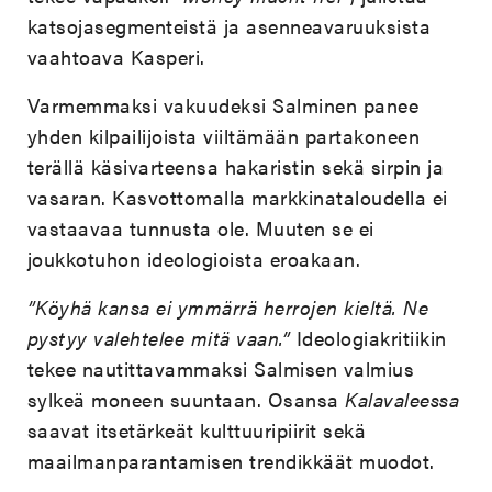
katsojasegmenteistä ja asenneavaruuksista
vaahtoava Kasperi.
Varmemmaksi vakuudeksi Salminen panee
yhden kilpailijoista viiltämään partakoneen
terällä käsivarteensa hakaristin sekä sirpin ja
vasaran. Kasvottomalla markkinataloudella ei
vastaavaa tunnusta ole. Muuten se ei
joukkotuhon ideologioista eroakaan.
”Köyhä kansa ei ymmärrä herrojen kieltä. Ne
pystyy valehtelee mitä vaan.”
Ideologiakritiikin
tekee nautittavammaksi Salmisen valmius
sylkeä moneen suuntaan. Osansa
Kalavaleessa
saavat itsetärkeät kulttuuripiirit sekä
maailmanparantamisen trendikkäät muodot.