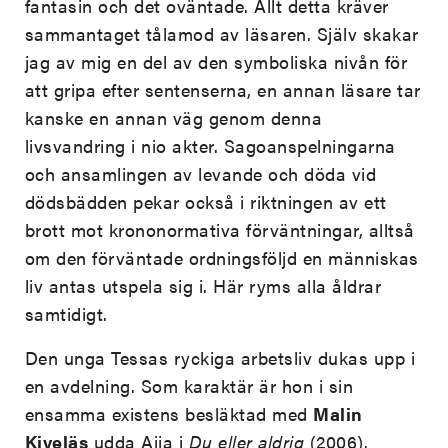
fantasin och det oväntade. Allt detta kräver
sammantaget tålamod av läsaren. Själv skakar
jag av mig en del av den symboliska nivån för
att gripa efter sentenserna, en annan läsare tar
kanske en annan väg genom denna
livsvandring i nio akter. Sagoanspelningarna
och ansamlingen av levande och döda vid
dödsbädden pekar också i riktningen av ett
brott mot krononormativa förväntningar, alltså
om den förväntade ordningsföljd en människas
liv antas utspela sig i. Här ryms alla åldrar
samtidigt.
Den unga Tessas ryckiga arbetsliv dukas upp i
en avdelning. Som karaktär är hon i sin
ensamma existens besläktad med
Malin
Kiveläs
udda Aija i
Du eller aldrig
(2006).