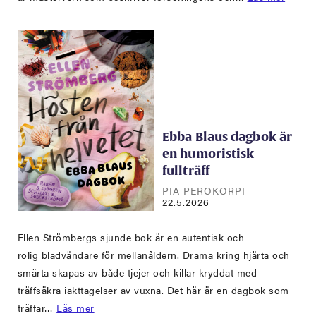
Ebba Blaus dagbok är
en humoristisk
fullträff
PIA PEROKORPI
22.5.2026
Ellen Strömbergs sjunde bok är en autentisk och
rolig bladvändare för mellanåldern. Drama kring hjärta och
smärta skapas av både tjejer och killar kryddat med
träffsäkra iakttagelser av vuxna. Det här är en dagbok som
träffar…
Läs mer