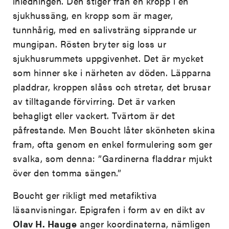
inledningen. Den stiger från en kropp i en
sjukhussäng, en kropp som är mager,
tunnhårig, med en salivsträng sipprande ur
mungipan. Rösten bryter sig loss ur
sjukhusrummets uppgivenhet. Det är mycket
som hinner ske i närheten av döden. Läpparna
pladdrar, kroppen slåss och stretar, det brusar
av tilltagande förvirring. Det är varken
behagligt eller vackert. Tvärtom är det
påfrestande. Men Boucht låter skönheten skina
fram, ofta genom en enkel formulering som ger
svalka, som denna: ”Gardinerna fladdrar mjukt
över den tomma sängen.”
Boucht ger rikligt med metafiktiva
läsanvisningar. Epigrafen i form av en dikt av
Olav H. Hauge
anger koordinaterna, nämligen