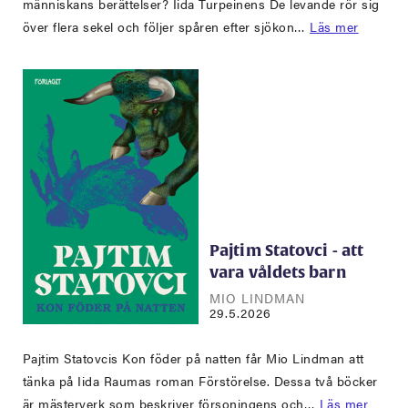
människans berättelser? Iida Turpeinens De levande rör sig
över flera sekel och följer spåren efter sjökon…
Läs mer
Pajtim Statovci - att
vara våldets barn
MIO LINDMAN
29.5.2026
Pajtim Statovcis Kon föder på natten får Mio Lindman att
tänka på Iida Raumas roman Förstörelse. Dessa två böcker
är mästerverk som beskriver försoningens och…
Läs mer