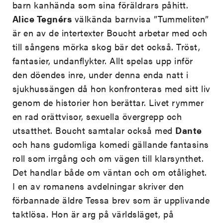
barn kanhända som sina föräldrars påhitt.
Alice Tegnérs
välkända barnvisa ”Tummeliten”
är en av de intertexter Boucht arbetar med och
till sångens mörka skog bär det också. Tröst,
fantasier, undanflykter. Allt spelas upp inför
den döendes inre, under denna enda natt i
sjukhussängen då hon konfronteras med sitt liv
genom de historier hon berättar. Livet rymmer
en rad orättvisor, sexuella övergrepp och
utsatthet. Boucht samtalar också med
Dante
och hans gudomliga komedi gällande fantasins
roll som irrgång och om vägen till klarsynthet.
Det handlar både om väntan och om otålighet.
I en av romanens avdelningar skriver den
förbannade äldre Tessa brev som är upplivande
taktlösa. Hon är arg på världsläget, på