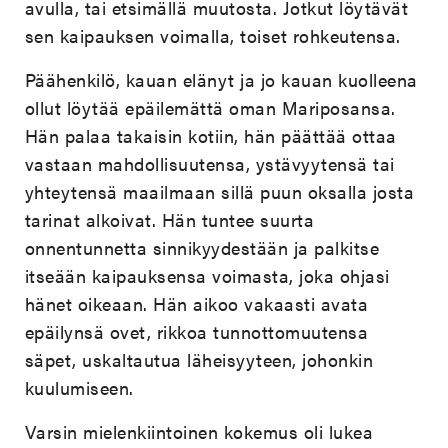
avulla, tai etsimällä muutosta. Jotkut löytävät
sen kaipauksen voimalla, toiset rohkeutensa.
Päähenkilö, kauan elänyt ja jo kauan kuolleena
ollut löytää epäilemättä oman Mariposansa.
Hän palaa takaisin kotiin, hän päättää ottaa
vastaan mahdollisuutensa, ystävyytensä tai
yhteytensä maailmaan sillä puun oksalla josta
tarinat alkoivat. Hän tuntee suurta
onnentunnetta sinnikyydestään ja palkitse
itseään kaipauksensa voimasta, joka ohjasi
hänet oikeaan. Hän aikoo vakaasti avata
epäilynsä ovet, rikkoa tunnottomuutensa
säpet, uskaltautua läheisyyteen, johonkin
kuulumiseen.
Varsin mielenkiintoinen kokemus oli lukea