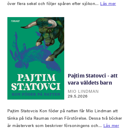
över flera sekel och följer spåren efter sjökon…
Läs mer
Pajtim Statovci - att
vara våldets barn
MIO LINDMAN
29.5.2026
Pajtim Statovcis Kon föder på natten får Mio Lindman att
tänka på Iida Raumas roman Förstörelse. Dessa två böcker
är mästerverk som beskriver försoningens och…
Läs mer