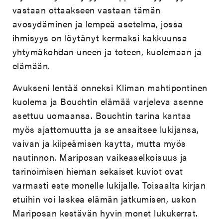
vastaan ottaakseen vastaan tämän
avosydäminen ja lempeä asetelma, jossa
ihmisyys on löytänyt kermaksi kakkuunsa
yhtymäkohdan uneen ja toteen, kuolemaan ja
elämään.
Avukseni lentää onneksi Kliman mahtipontinen
kuolema ja Bouchtin elämää varjeleva asenne
asettuu uomaansa. Bouchtin tarina kantaa
myös ajattomuutta ja se ansaitsee lukijansa,
vaivan ja kiipeämisen kaytta, mutta myös
nautinnon. Mariposan vaikeaselkoisuus ja
tarinoimisen hieman sekaiset kuviot ovat
varmasti este monelle lukijalle. Toisaalta kirjan
etuihin voi laskea elämän jatkumisen, uskon
Mariposan kestävän hyvin monet lukukerrat.