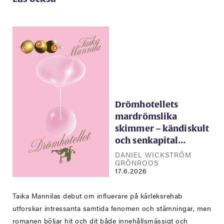
Drömhotellets
mardrömslika
skimmer – kändiskult
och senkapital…
DANIEL WICKSTRÖM
GRÖNROOS
17.6.2026
Taika Mannilas debut om influerare på kärleksrehab
utforskar intressanta samtida fenomen och stämningar, men
romanen böljar hit och dit både innehållsmässigt och