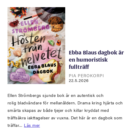
Ebba Blaus dagbok är
en humoristisk
fullträff
PIA PEROKORPI
22.5.2026
Ellen Strömbergs sjunde bok är en autentisk och
rolig bladvändare för mellanåldern. Drama kring hjärta och
smärta skapas av både tjejer och killar kryddat med
träffsäkra iakttagelser av vuxna. Det här är en dagbok som
träffar…
Läs mer