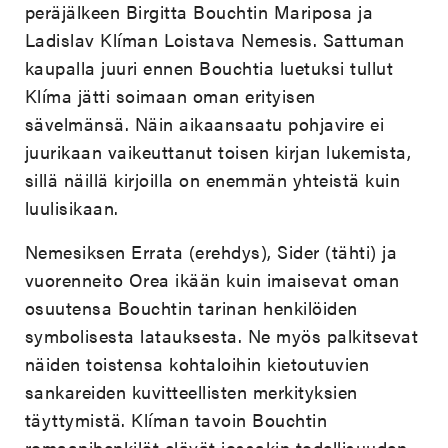
peräjälkeen Birgitta Bouchtin Mariposa ja
Ladislav Klíman Loistava Nemesis. Sattuman
kaupalla juuri ennen Bouchtia luetuksi tullut
Klíma jätti soimaan oman erityisen
sävelmänsä. Näin aikaansaatu pohjavire ei
juurikaan vaikeuttanut toisen kirjan lukemista,
sillä näillä kirjoilla on enemmän yhteistä kuin
luulisikaan.
Nemesiksen Errata (erehdys), Sider (tähti) ja
vuorenneito Orea ikään kuin imaisevat oman
osuutensa Bouchtin tarinan henkilöiden
symbolisesta latauksesta. Ne myös palkitsevat
näiden toistensa kohtaloihin kietoutuvien
sankareiden kuvitteellisten merkityksien
täyttymistä. Klíman tavoin Bouchtin
romaanihenkilöt elävät jossakin todellisuuden,