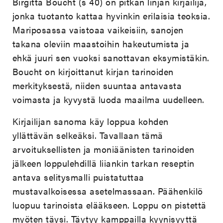
Birgitta Boucht (s 40) on pitkän linjan kirjailija,
jonka tuotanto kattaa hyvinkin erilaisia teoksia.
Mariposassa vaistoaa vaikeisiin, sanojen
takana oleviin maastoihin hakeutumista ja
ehkä juuri sen vuoksi sanottavan eksymistäkin.
Boucht on kirjoittanut kirjan tarinoiden
merkityksestä, niiden suuntaa antavasta
voimasta ja kyvystä luoda maailma uudelleen.
Kirjailijan sanoma käy loppua kohden
yllättävän selkeäksi. Tavallaan tämä
arvoituksellisten ja moniäänisten tarinoiden
jälkeen loppulehdillä liiankin tarkan reseptin
antava selitysmalli puistatuttaa
mustavalkoisessa asetelmassaan. Päähenkilö
luopuu tarinoista elääkseen. Loppu on pistettä
myöten täysi. Täytyy kamppailla kyynisyyttä