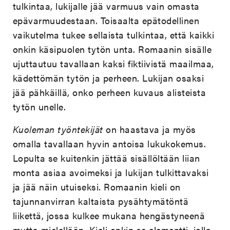
tulkintaa, lukijalle jää varmuus vain omasta
epävarmuudestaan. Toisaalta epätodellinen
vaikutelma tukee sellaista tulkintaa, että kaikki
onkin käsipuolen tytön unta. Romaanin sisälle
ujuttautuu tavallaan kaksi fiktiivistä maailmaa,
kädettömän tytön ja perheen. Lukijan osaksi
jää pähkäillä, onko perheen kuvaus alisteista
tytön unelle.
Kuoleman työntekijät
on haastava ja myös
omalla tavallaan hyvin antoisa lukukokemus.
Lopulta se kuitenkin jättää sisällöltään liian
monta asiaa avoimeksi ja lukijan tulkittavaksi
ja jää näin utuiseksi. Romaanin kieli on
tajunnanvirran kaltaista pysähtymätöntä
liikettä, jossa kulkee mukana hengästyneenä
mutta mielellään. Kieli onkin se elementti, jolla