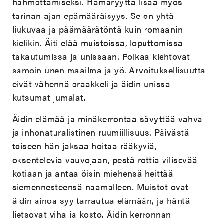
hahmottamiseksi. Hämäryyttä lisää myös
tarinan ajan epämääräisyys. Se on yhtä
liukuvaa ja päämäärätöntä kuin romaanin
kielikin. Äiti elää muistoissa, loputtomissa
takautumissa ja unissaan. Poikaa kiehtovat
samoin unen maailma ja yö. Arvoituksellisuutta
eivät vähennä oraakkeli ja äidin unissa
kutsumat jumalat.
Äidin elämää ja minäkerrontaa sävyttää vahva
ja inhonaturalistinen ruumiillisuus. Päivästä
toiseen hän jaksaa hoitaa rääkyviä,
oksentelevia vauvojaan, pestä rottia vilisevää
kotiaan ja antaa öisin miehensä heittää
siemennesteensä naamalleen. Muistot ovat
äidin ainoa syy tarrautua elämään, ja häntä
lietsovat viha ja kosto. Äidin kerronnan