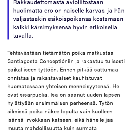
Rakkaudettomasta avioliitostaan
huolimatta ero on naiselle karvas, ja hän
valjastaakin esikoispoikansa kostamaan
kaikki kärsimyksensä hyvin erikoisella
tavalla.
Tehtävästään tietämätön poika matkustaa
Santiagosta Conceptióniin ja rakastuu tulisesti
paikalliseen tyttöön. Ennen pitkää sattumaa
onnistaa ja rakastavaiset kauhistuvat
huomatessaan yhteisen menneisyytensä. He
ovat sisarpuolia. Isä on saanut uuden lapsen
hylättyään ensimmäisen perheensä. Tytön
silmissä poika näkee lopulta vain kuolleen
isänsä irvokkaan katseen, eikä hänelle jää
muuta mahdollisuutta kuin surmata