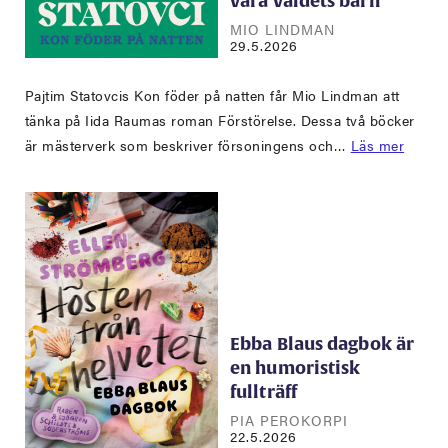
vara våldets barn
MIO LINDMAN
29.5.2026
Pajtim Statovcis Kon föder på natten får Mio Lindman att
tänka på Iida Raumas roman Förstörelse. Dessa två böcker
är mästerverk som beskriver försoningens och…
Läs mer
Ebba Blaus dagbok är
en humoristisk
fullträff
PIA PEROKORPI
22.5.2026