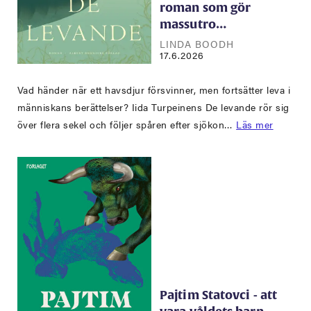
roman som gör
massutro…
LINDA BOODH
17.6.2026
Vad händer när ett havsdjur försvinner, men fortsätter leva i
människans berättelser? Iida Turpeinens De levande rör sig
över flera sekel och följer spåren efter sjökon…
Läs mer
Pajtim Statovci - att