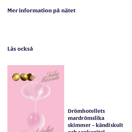
Mer information på nätet
Läs också
Drömhotellets
mardrömslika
skimmer – kändiskult