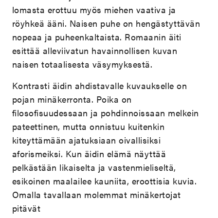
lomasta erottuu myös miehen vaativa ja
röyhkeä ääni. Naisen puhe on hengästyttävän
nopeaa ja puheenkaltaista. Romaanin äiti
esittää alleviivatun havainnollisen kuvan
naisen totaalisesta väsymyksestä.
Kontrasti äidin ahdistavalle kuvaukselle on
pojan minäkerronta. Poika on
filosofisuudessaan ja pohdinnoissaan melkein
pateettinen, mutta onnistuu kuitenkin
kiteyttämään ajatuksiaan oivallisiksi
aforismeiksi. Kun äidin elämä näyttää
pelkästään likaiselta ja vastenmieliseltä,
esikoinen maalailee kauniita, eroottisia kuvia.
Omalla tavallaan molemmat minäkertojat
pitävät