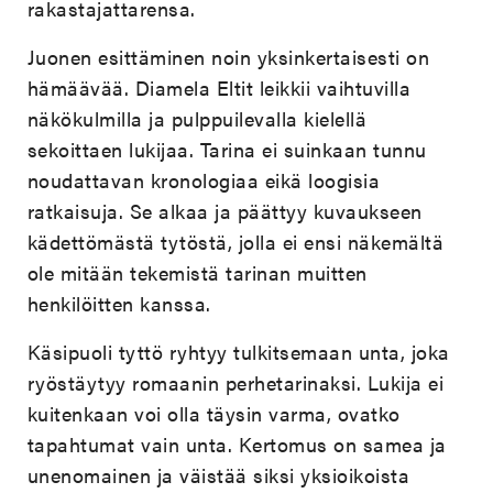
rakastajattarensa.
Juonen esittäminen noin yksinkertaisesti on
hämäävää. Diamela Eltit leikkii vaihtuvilla
näkökulmilla ja pulppuilevalla kielellä
sekoittaen lukijaa. Tarina ei suinkaan tunnu
noudattavan kronologiaa eikä loogisia
ratkaisuja. Se alkaa ja päättyy kuvaukseen
kädettömästä tytöstä, jolla ei ensi näkemältä
ole mitään tekemistä tarinan muitten
henkilöitten kanssa.
Käsipuoli tyttö ryhtyy tulkitsemaan unta, joka
ryöstäytyy romaanin perhetarinaksi. Lukija ei
kuitenkaan voi olla täysin varma, ovatko
tapahtumat vain unta. Kertomus on samea ja
unenomainen ja väistää siksi yksioikoista