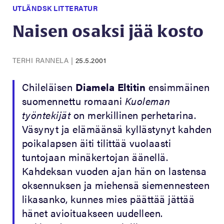
UTLÄNDSK LITTERATUR
Naisen osaksi jää kosto
TERHI RANNELA
|
25.5.2001
Chileläisen
Diamela Eltitin
ensimmäinen
suomennettu romaani
Kuoleman
työntekijät
on merkillinen perhetarina.
Väsynyt ja elämäänsä kyllästynyt kahden
poikalapsen äiti tilittää vuolaasti
tuntojaan minäkertojan äänellä.
Kahdeksan vuoden ajan hän on lastensa
oksennuksen ja miehensä siemennesteen
likasanko, kunnes mies päättää jättää
hänet avioituakseen uudelleen.