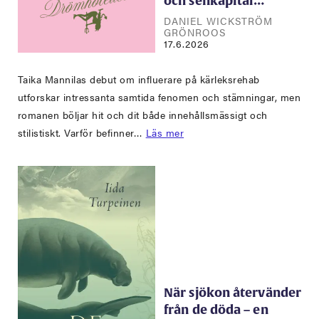
och senkapital…
DANIEL WICKSTRÖM
GRÖNROOS
17.6.2026
Taika Mannilas debut om influerare på kärleksrehab
utforskar intressanta samtida fenomen och stämningar, men
romanen böljar hit och dit både innehållsmässigt och
stilistiskt. Varför befinner…
Läs mer
När sjökon återvänder
från de döda – en