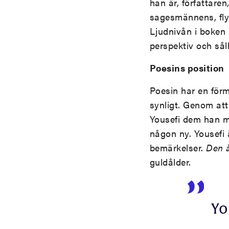
han är, författare
sagesmännens, fly
Ljudnivån i boken 
perspektiv och såll
Poesins position
Poesin har en för
synligt. Genom att 
Yousefi dem han mö
någon ny. Yousefi 
bemärkelser.
Den å
guldålder.
Yo