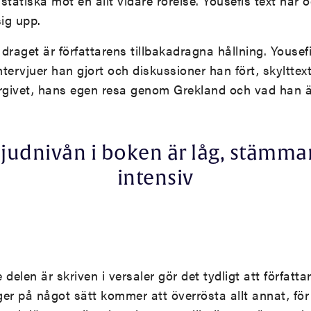
 statiska mot en allt vidare rörelse. Yousefis text har
sig upp.
aget är författarens tillbakadragna hållning. Yousefi
ntervjuer han gjort och diskussioner han fört, skylttext
ergivet, hans egen resa genom Grekland och vad han 
Ljudnivån i boken är låg, stämma
intensiv
delen är skriven i versaler gör det tydligt att författ
er på något sätt kommer att överrösta allt annat, för