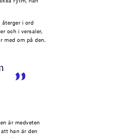
 också rytm, han
 återger i ord
er och i versaler,
är med om på den.
n
aren är medveten
 att han är den