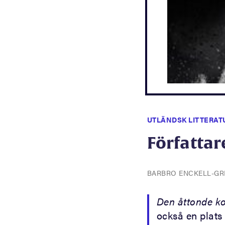
UTLÄNDSK LITTERAT
Författar
BARBRO ENCKELL-G
Den åttonde k
också en plats 