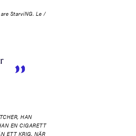
 StarviNG. Le /
r
ATCHER, HAN
HAN EN CIGARETT
N ETT KRIG. NÄR