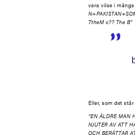
vara vilse i många
N+PAKISTAN+SOMA
TtheM c?? The B”
Eller, som det stå
”EN ÄLDRE MAN 
NJUTER AV ATT H
OCH BERÄTTAR AT