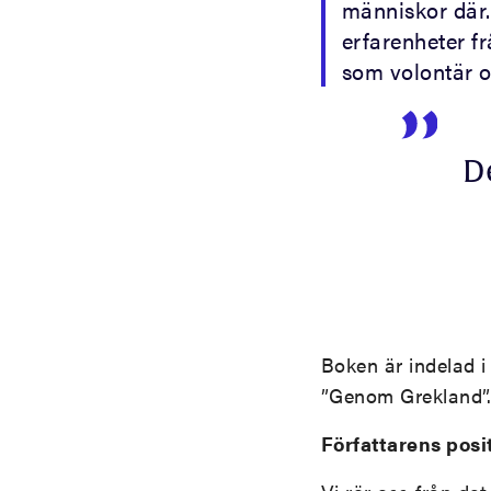
människor där.
erfarenheter fr
som volontär o
D
Boken är indelad i 
”Genom Grekland”.
Författarens posi