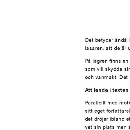
Det betyder ändå in
läsaren, att de är 
På lägren finns e
som vill skydda si
och vanmakt. Det b
Att landa i texten
Parallellt med möt
sitt eget författar
det dröjer ibland e
vet sin plats men 