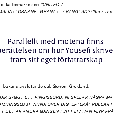
 olika bemärkelser:
”UNITED /
LIA+LOBNANE+GHANA+- / BANGLAD???ba / The are
Parallellt med mötena finns
berättelsen om hur Yousefi skrive
fram sitt eget författarskap
r i bokens avslutande del, Genom Grekland:
HAR BYGGT ETT PINGISBORD, NI SPELAR NÅGRA M
ÄMNINGSLÖST VINNA ÖVER DIG. EFTERÅT RULLAR 
T DET ÄR ANDRA GÅNGEN I SITT LIV HAN FLYR FRÅ