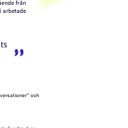
ående från
fi arbetade
ts
onversationer” och