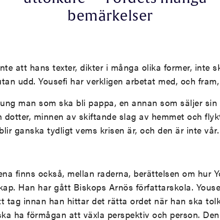
bemärkelser
te att hans texter, dikter i många olika former, inte s
utan udd. Yousefi har verkligen arbetat med, och fram, 
n ung man som ska bli pappa, en annan som säljer si
n dotter, minnen av skiftande slag av hemmet och flykt
lir ganska tydligt vems krisen är, och den är inte vår.
ena finns också, mellan raderna, berättelsen om hur Y
skap. Han har gått Biskops Arnös författarskola. Youse
tt tag innan han hittar det rätta ordet när han ska to
ska ha förmågan att växla perspektiv och person. Den