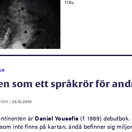
118s.
UR
en som ett språkrör för and
RIMM
|
25.10.2019
ontinenten
är
Daniel Yousefis
(f. 1989) debutbok.
som inte finns på kartan, ändå befinner sig miljo