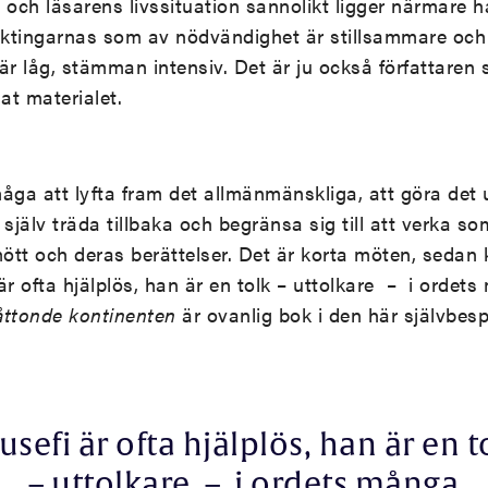
n, och läsarens livssituation sannolikt ligger närmare 
ktingarnas som av nödvändighet är stillsammare och
är låg, stämman intensiv. Det är ju också författaren 
at materialet.
måga att lyfta fram det allmänmänskliga, att göra de
själv träda tillbaka och begränsa sig till att verka so
tt och deras berättelser. Det är korta möten, sedan 
är ofta hjälplös, han är en tolk – uttolkare – i ordet
ttonde kontinenten
är ovanlig bok i den här självbes
usefi är ofta hjälplös, han är en t
– uttolkare – i ordets många