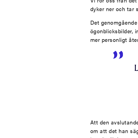
Vi rör oss från det
dyker ner och tar 
Det genomgående dr
ögonblicksbilder, i
mer personligt åt
Att den avslutande 
om att det han säg