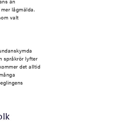
hans än
 mer lågmälda.
som valt
t undanskymda
m språkrör lyfter
kommer det alltid
s många
peglingens
olk