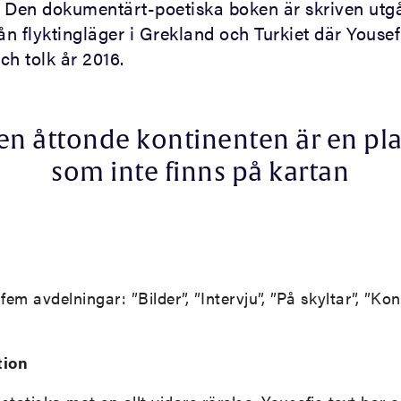
 Den dokumentärt-poetiska boken är skriven utg
ån flyktingläger i Grekland och Turkiet där Youse
ch tolk år 2016.
en åttonde kontinenten är en pla
som inte finns på kartan
fem avdelningar: ”Bilder”, ”Intervju”, ”På skyltar”, ”K
tion